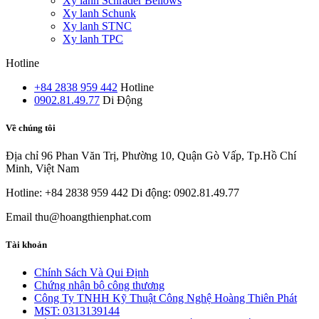
Xy lanh Schrader Bellows
Xy lanh Schunk
Xy lanh STNC
Xy lanh TPC
Hotline
+84 2838 959 442
Hotline
0902.81.49.77
Di Động
Về chúng tôi
Địa chỉ
96 Phan Văn Trị, Phường 10, Quận Gò Vấp, Tp.Hồ Chí
Minh, Việt Nam
Hotline: +84 2838 959 442
Di động: 0902.81.49.77
Email
thu@hoangthienphat.com
Tài khoản
Chính Sách Và Qui Định
Chứng nhận bộ công thương
Công Ty TNHH Kỹ Thuật Công Nghệ Hoàng Thiên Phát
MST: 0313139144