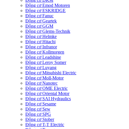
Động cơ DKM
Động cơ Emod Motoren
Động cơ ESKRIDGE
Động cơ Fanuc
Động cơ Geartek
Động cơ GGM
Động cơ Glems-Technik
Động cơ Helmke
Động cơ Hitachi
Động cơ Infranor
Động cơ Kollmorgen
Động cơ Leadshine
Động cơ Leroy Somer
Động cơ Luyang
Động cơ Mitsubishi Electric
Động cơ Moll-Motor
Động cơ Nanotec
Động cơ OME Electric
Động cơ Oriental Motor
Động cơ SAI Hydraulics
Động cơ Sesame
Động cơ Sew
Động cơ SPG
Động cơ Stober
Động cơ T-T Electric