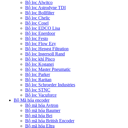
Bộ lọc Alwitco
Bộ lọc Astrodyne TDI
Bộ lọc Bollfilter
Bộ lọc Chelic
Bộ lọc Cosel
Bộ lọc EDCO Lisa
Bộ lọc Enerdoor
Bộ lọc Festo
Bộ lọc Flow Ezy
Bộ lọc Hengst Filtration
Bộ lọc Ingersoll Rand
Bộ lọc khí Pisco
Bộ lọc Koganei
Bộ lọc Master Pneumatic
Bộ lọc Parker
Bộ lọc Raritan
Bộ lọc Schroeder Industries
Bộ lọc STNC
Bộ lọc Vacuforce
Bộ Mã hóa encoder
Bộ mã hóa Avtron
Bộ mã hóa Baumer
Bộ mã hóa Bei
Bộ mã hóa British Encoder
Bộ mã hóa Eltra