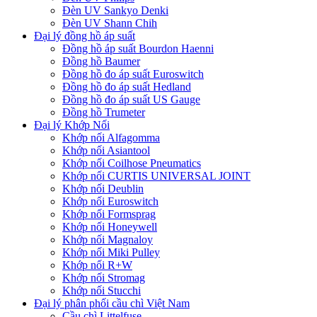
Đèn UV Sankyo Denki
Đèn UV Shann Chih
Đại lý đồng hồ áp suất
Đồng hồ áp suất Bourdon Haenni
Đồng hồ Baumer
Đồng hồ đo áp suất Euroswitch
Đồng hồ đo áp suất Hedland
Đồng hồ đo áp suất US Gauge
Đồng hồ Trumeter
Đại lý Khớp Nối
Khớp nối Alfagomma
Khớp nối Asiantool
Khớp nối Coilhose Pneumatics
Khớp nối CURTIS UNIVERSAL JOINT
Khớp nối Deublin
Khớp nối Euroswitch
Khớp nối Formsprag
Khớp nối Honeywell
Khớp nối Magnaloy
Khớp nối Miki Pulley
Khớp nối R+W
Khớp nối Stromag
Khớp nối Stucchi
Đại lý phân phối cầu chì Việt Nam
Cầu chì Littelfuse