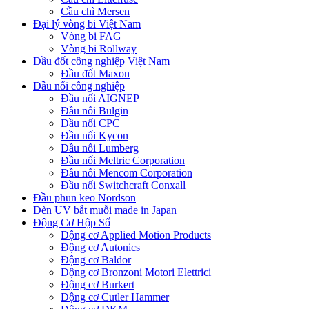
Cầu chì Mersen
Đại lý vòng bi Việt Nam
Vòng bi FAG
Vòng bi Rollway
Đầu đốt công nghiệp Việt Nam
Đầu đốt Maxon
Đầu nối công nghiệp
Đầu nối AIGNEP
Đầu nối Bulgin
Đầu nối CPC
Đầu nối Kycon
Đầu nối Lumberg
Đầu nối Meltric Corporation
Đầu nối Mencom Corporation
Đầu nối Switchcraft Conxall
Đầu phun keo Nordson
Đèn UV bắt muỗi made in Japan
Động Cơ Hộp Số
Động cơ Applied Motion Products
Động cơ Autonics
Động cơ Baldor
Động cơ Bronzoni Motori Elettrici
Động cơ Burkert
Động cơ Cutler Hammer