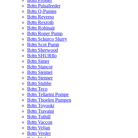
Bơm Prosser
Bơm Pulsafeeder
Bơm Q-Pumps
Bơm Reverso
Bơm Rexroth
Bơm Robinair
Bơm Roper Pump
Bơm Schurco Slurry
Bơm Scot Pump
Bơm Sherwood
Bơm SHURflo
Bơm Simer
Bơm Stancor
Bơm Steimel
Bơm Stenner
Bơm Stubbe
Bơm Teco
Bơm Tellarini Pompe
Bơm Thoelen Pumpen
Bơm Toyooki
Bơm Travaini
Bơm Tuthill
Bơm Vaccon
Bơm Veljan
Bơm Verder