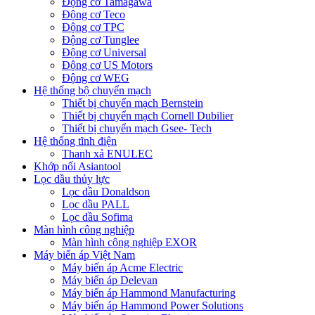
Động cơ Tamagawa
Động cơ Teco
Động cơ TPC
Động cơ Tunglee
Động cơ Universal
Động cơ US Motors
Động cơ WEG
Hệ thống bộ chuyển mạch
Thiết bị chuyển mạch Bernstein
Thiết bị chuyển mạch Cornell Dubilier
Thiết bị chuyển mạch Gsee- Tech
Hệ thống tĩnh điện
Thanh xả ENULEC
Khớp nối Asiantool
Lọc dầu thủy lực
Lọc dầu Donaldson
Lọc dầu PALL
Lọc dầu Sofima
Màn hình công nghiệp
Màn hình công nghiệp EXOR
Máy biến áp Việt Nam
Máy biến áp Acme Electric
Máy biến áp Delevan
Máy biến áp Hammond Manufacturing
Máy biến áp Hammond Power Solutions