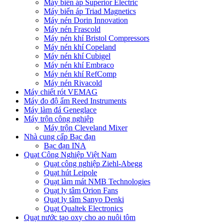
Máy biến áp Superior Electric
Máy biến áp Triad Magnetics
Máy nén Dorin Innovation
Máy nén Frascold
Máy nén khí Bristol Compressors
Máy nén khí Copeland
Máy nén khí Cubigel
Máy nén khí Embraco
Máy nén khí RefComp
Máy nén Rivacold
Máy chiết rót VEMAG
Máy đo độ ẩm Reed Instruments
Máy làm đá Geneglace
Máy trộn công nghiệp
Máy trộn Cleveland Mixer
Nhà cung cấp Bạc đạn
Bạc đạn INA
Quạt Công Nghiệp Việt Nam
Quạt công nghiệp Ziehl-Abegg
Quạt hút Leipole
Quạt làm mát NMB Technologies
Quạt ly tâm Orion Fans
Quạt ly tâm Sanyo Denki
Quạt Qualtek Electronics
Quạt nước tạo oxy cho ao nuôi tôm