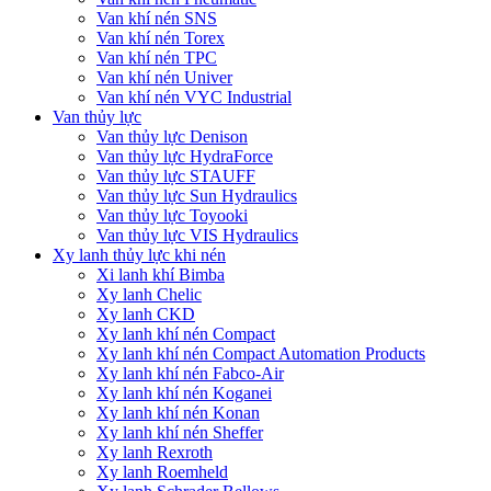
Van khí nén SNS
Van khí nén Torex
Van khí nén TPC
Van khí nén Univer
Van khí nén VYC Industrial
Van thủy lực
Van thủy lực Denison
Van thủy lực HydraForce
Van thủy lực STAUFF
Van thủy lực Sun Hydraulics
Van thủy lực Toyooki
Van thủy lực VIS Hydraulics
Xy lanh thủy lực khi nén
Xi lanh khí Bimba
Xy lanh Chelic
Xy lanh CKD
Xy lanh khí nén Compact
Xy lanh khí nén Compact Automation Products
Xy lanh khí nén Fabco-Air
Xy lanh khí nén Koganei
Xy lanh khí nén Konan
Xy lanh khí nén Sheffer
Xy lanh Rexroth
Xy lanh Roemheld