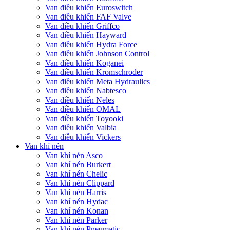
Van điều khiển Euroswitch
Van điều khiển FAF Valve
Van điều khiển Griffco
Van điều khiển Hayward
Van điều khiển Hydra Force
Van điều khiển Johnson Control
Van điều khiển Koganei
Van điều khiển Kromschroder
Van điều khiển Meta Hydraulics
Van điều khiển Nabtesco
Van điều khiển Neles
Van điều khiển OMAL
Van điều khiển Toyooki
Van điều khiển Valbia
Van điều khiển Vickers
Van khí nén
Van khí nén Asco
Van khí nén Burkert
Van khí nén Chelic
Van khí nén Clippard
Van khí nén Harris
Van khí nén Hydac
Van khí nén Konan
Van khí nén Parker
Van khí nén Pneumatic