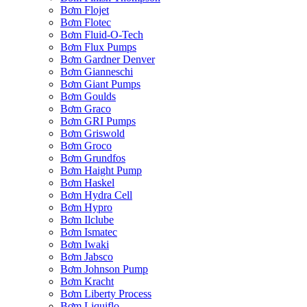
Bơm Flojet
Bơm Flotec
Bơm Fluid-O-Tech
Bơm Flux Pumps
Bơm Gardner Denver
Bơm Gianneschi
Bơm Giant Pumps
Bơm Goulds
Bơm Graco
Bơm GRI Pumps
Bơm Griswold
Bơm Groco
Bơm Grundfos
Bơm Haight Pump
Bơm Haskel
Bơm Hydra Cell
Bơm Hypro
Bơm Ilclube
Bơm Ismatec
Bơm Iwaki
Bơm Jabsco
Bơm Johnson Pump
Bơm Kracht
Bơm Liberty Process
Bơm Liquiflo