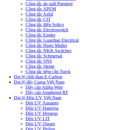
Công tắc áp suất Pneutrol
Công tắc APEM
Công tắc Azbil
Công tắc CIT
Công tắc điện Solico
Công tắc Electroswitch
Công tắc Engler
Công tắc Guardian Electrical
Công tắc Hugo Muller
Công tắc NKK Switches
Công tắc Schmersal
Công tắc SNS
Công tắc Steute
Công tắc tiệm cận Turck
Đại lý chổi than E-Carbon
Đại lý dây Curoa Việt Nam
Dây cáp Alpha Wire
Dây cáp Amphenol RF
Đại lý Đèn UV Việt Nam
Đèn UV Aquapro
Đèn UV Hanovia
Đèn UV Heraeus
Đèn UV LIT
Đèn UV Osram
Đèn UV Philips