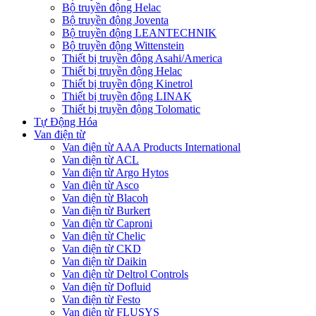
Bộ truyền động Helac
Bộ truyền động Joventa
Bộ truyền động LEANTECHNIK
Bộ truyền động Wittenstein
Thiết bị truyền động Asahi/America
Thiết bị truyền động Helac
Thiết bị truyền động Kinetrol
Thiết bị truyền động LINAK
Thiết bị truyền động Tolomatic
Tự Động Hóa
Van điện từ
Van điện từ AAA Products International
Van điện từ ACL
Van điện từ Argo Hytos
Van điện từ Asco
Van điện từ Blacoh
Van điện từ Burkert
Van điện từ Caproni
Van điện từ Chelic
Van điện từ CKD
Van điện từ Daikin
Van điện từ Deltrol Controls
Van điện từ Dofluid
Van điện từ Festo
Van điện từ FLUSYS