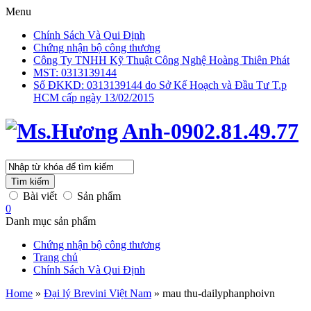
Menu
Chính Sách Và Qui Định
Chứng nhận bộ công thương
Công Ty TNHH Kỹ Thuật Công Nghệ Hoàng Thiên Phát
MST: 0313139144
Số ĐKKD: 0313139144 do Sở Kế Hoạch và Đầu Tư T.p
HCM cấp ngày 13/02/2015
Tìm kiếm
Bài viết
Sản phẩm
0
Danh mục sản phẩm
Chứng nhận bộ công thương
Trang chủ
Chính Sách Và Qui Định
Home
»
Đại lý Brevini Việt Nam
»
mau thu-dailyphanphoivn