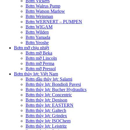
Bơm Vickers
Bơm Walrus Pump
Bơm Watson Marlow
Bơm Weinman
Bơm WERNERT – PUMPEN
Bơm WIGAM
Bơm Wilden
Bơm Yamada
Bơm Yeoshe
Bơm mỡ chịu nhiệt
Bơm mỡ Beka
Bơm mỡ Lincoln
Bơm mỡ Perma
Bơm mỡ Pressol
Bơm thủy lực Việt Nam
Bơm dầu thủy lực Salami
Bơm thủy lực Bondioli Pavesi
Bơm thủy lực Bucher Hydraulics
Bơm thủy lực Concentric
Bơm thủy lực Denison
Bơm thủy lực EASTERN
Bơm thủy lực Galtech
Bơm thủy lực Grindex
Bơm thủy lực ISOChem
Bơm thủy lực Leistritz