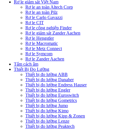
Rơ le giám sát Việt Nam
Rơ le an toàn Altech Corp
Rơ le an toàn Pilz
Rơ le Carlo Gavazzi
Rơ le CIT
Rơ le công nghiệp Finder
Rơ le giám sát Zander Aachen
Rơ le Hengstler
Rơ le Macromatic
Rơ le Metz Connect
Rơ le Symcom
Rơ le Zander Aachen
Tấm cách âm
Thiết Bị Đo Lường
Thiết bị đo lường ABB
Thiết bị đo lường Danaher
Thiết bị đo lường Endress Hauser
Thiết bị đo lường Engler
Thiết bị đo lường Euroswitch
Thiết bị đo lường Gometrics
Thiết bị đo lường Jumo
Thiết bị đo lường Kimo
Thiết bị đo lường Kipp & Zonen
Thiết bị đo lường Lenze
Thiết bị đo lường Peaktech