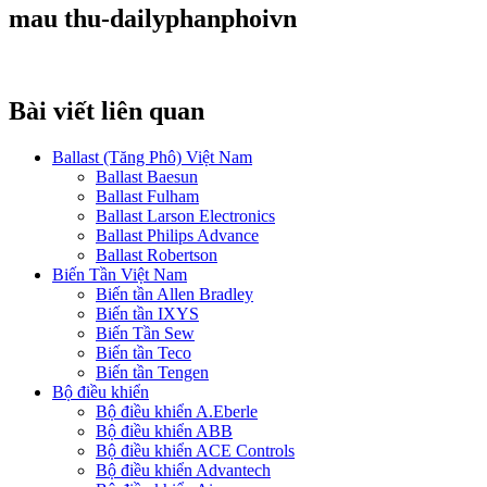
mau thu-dailyphanphoivn
Bài viết liên quan
Ballast (Tăng Phô) Việt Nam
Ballast Baesun
Ballast Fulham
Ballast Larson Electronics
Ballast Philips Advance
Ballast Robertson
Biến Tần Việt Nam
Biến tần Allen Bradley
Biến tần IXYS
Biến Tần Sew
Biến tần Teco
Biến tần Tengen
Bộ điều khiển
Bộ điều khiển A.Eberle
Bộ điều khiển ABB
Bộ điều khiển ACE Controls
Bộ điều khiển Advantech