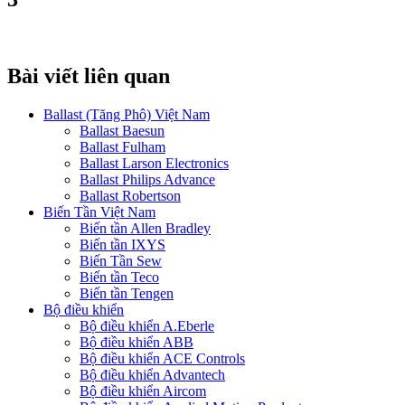
Bài viết liên quan
Ballast (Tăng Phô) Việt Nam
Ballast Baesun
Ballast Fulham
Ballast Larson Electronics
Ballast Philips Advance
Ballast Robertson
Biến Tần Việt Nam
Biến tần Allen Bradley
Biến tần IXYS
Biến Tần Sew
Biến tần Teco
Biến tần Tengen
Bộ điều khiển
Bộ điều khiển A.Eberle
Bộ điều khiển ABB
Bộ điều khiển ACE Controls
Bộ điều khiển Advantech
Bộ điều khiển Aircom