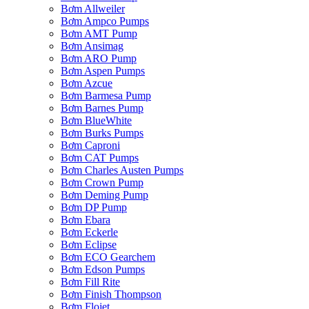
Bơm Allweiler
Bơm Ampco Pumps
Bơm AMT Pump
Bơm Ansimag
Bơm ARO Pump
Bơm Aspen Pumps
Bơm Azcue
Bơm Barmesa Pump
Bơm Barnes Pump
Bơm BlueWhite
Bơm Burks Pumps
Bơm Caproni
Bơm CAT Pumps
Bơm Charles Austen Pumps
Bơm Crown Pump
Bơm Deming Pump
Bơm DP Pump
Bơm Ebara
Bơm Eckerle
Bơm Eclipse
Bơm ECO Gearchem
Bơm Edson Pumps
Bơm Fill Rite
Bơm Finish Thompson
Bơm Flojet