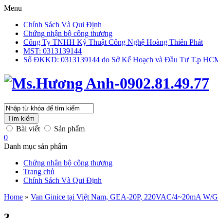
Menu
Chính Sách Và Qui Định
Chứng nhận bộ công thương
Công Ty TNHH Kỹ Thuật Công Nghệ Hoàng Thiên Phát
MST: 0313139144
Số ĐKKD: 0313139144 do Sở Kế Hoạch và Đầu Tư T.p HCM 
Tìm kiếm
Bài viết
Sản phẩm
0
Danh mục sản phẩm
Chứng nhận bộ công thương
Trang chủ
Chính Sách Và Qui Định
Home
»
Van Ginice tại Việt Nam, GEA-20P, 220VAC/4~20mA W/
3