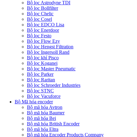
Bộ lọc Astrodyne TDI
Bộ lọc Bollfilter
Bộ lọc Chelic
Bộ lọc Cosel
Bộ lọc EDCO Lisa
Bộ lọc Enerdoor
Bộ lọc Festo
Bộ lọc Flow Ezy
Bộ lọc Hengst Filtration
Bộ lọc Ingersoll Rand
Bộ lọc khí Pisco
Bộ lọc Koganei
Bộ lọc Master Pneumatic
Bộ lọc Parker
Bộ lọc Raritan
Bộ lọc Schroeder Industries
Bộ lọc STNC
Bộ lọc Vacuforce
Bộ Mã hóa encoder
Bộ mã hóa Avtron
Bộ mã hóa Baumer
Bộ mã hóa Bei
Bộ mã hóa British Encoder
Bộ mã hóa Eltra
Bộ mã hóa Encoder Products Company