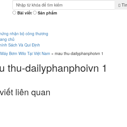
Tì
Bài viết
Sản phẩm
hứng nhận bộ công thương
rang chủ
hính Sách Và Qui Định
»
Máy Bơm Wilo Tại Việt Nam
»
mau thu-dailyphanphoivn 1
 thu-dailyphanphoivn 1
viết liên quan