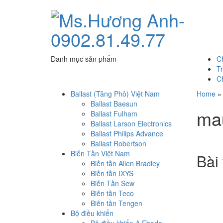
Danh mục sản phẩm
C
T
C
Ballast (Tăng Phô) Việt Nam
Home
Ballast Baesun
mau
Ballast Fulham
Ballast Larson Electronics
Ballast Philips Advance
Ballast Robertson
Biến Tần Việt Nam
Bài 
Biến tần Allen Bradley
Biến tần IXYS
Biến Tần Sew
Biến tần Teco
Biến tần Tengen
Bộ điều khiển