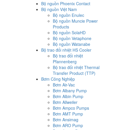
Bộ nguồn Phoenix Contact
Bộ nguồn Việt Nam
Bộ nguồn Enulec
Bộ nguồn Muncie Power
Products
Bộ nguồn SolaHD
Bộ nguồn Vetaphone
Bộ nguồn Watanabe
Bộ trao đổi nhiệt HS Cooler
Bộ trao đổi nhiệt
Pfannenberg
Bộ trao đổi nhiệt Thermal
Transfer Product (TTP)
Bơm Công Nghiệp
Bơm Air-Vac
Bơm Albany Pump
Bơm Albin Pump
Bơm Allweiler
Bơm Ampco Pumps
Bơm AMT Pump
Bơm Ansimag
Bơm ARO Pump