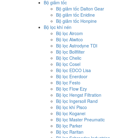
Bộ giảm tốc
Bộ giảm tốc Dalton Gear
Bộ giảm tốc Enidine
Bộ giảm tốc Honpine
Bộ lọc khí nén
Bộ lọc Aircom
Bộ lọc Alwitco
Bộ lọc Astrodyne TDI
Bộ lọc Bollfilter
Bộ lọc Chelic
Bộ lọc Cosel
Bộ lọc EDCO Lisa
Bộ lọc Enerdoor
Bộ lọc Festo
Bộ lọc Flow Ezy
Bộ lọc Hengst Filtration
Bộ lọc Ingersoll Rand
Bộ lọc khí Pisco
Bộ lọc Koganei
Bộ lọc Master Pneumatic
Bộ lọc Parker
Bộ lọc Raritan