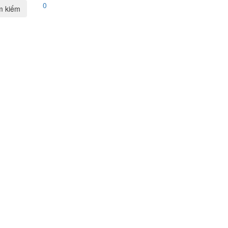
0
m kiếm