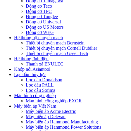
Động cơ Tamagawa
Động cơ Teco
Động cơ TPC
Động cơ Tunglee
Động cơ Universal
Động cơ US Motors
Động cơ WEG
Hệ thống bộ chuyển mạch
Thiết bị chuyển mạch Bernstein
Thiết bị chuyển mạch Cornell Dubilier
Thiết bị chuyển mạch Gsee- Tech
Hệ thống tĩnh điện
Thanh xả ENULEC
Khớp nối Asiantool
Lọc dầu thủy lực
Lọc dầu Donaldson
Lọc dầu PALL
Lọc dầu Sofima
Màn hình công nghiệp
Màn hình công nghiệp EXOR
Máy biến áp Việt Nam
Máy biến áp Acme Electric
Máy biến áp Delevan
Máy biến áp Hammond Manufacturing
Máy biến áp Hammond Power Solutions