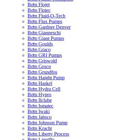
Bơm Flojet
Bơm Flotec
Bơm Fluid-O-Tech
Bơm Flux Pumps
Bơm Gardner Denver
Bơm Gianneschi
Bơm Giant Pumps
Bơm Goulds
Bơm Graco
Bơm GRI Pumps
Bơm Griswold
Bơm Groco
Bơm Grundfos
Bơm Haight Pump
Bơm Haskel
Bơm Hydra Cell
Bơm Hypro
Bơm Ilclube
Bơm Ismatec
Bơm Iwaki
Bơm Jabsco
Bơm Johnson Pump
Bơm Kracht
Bơm Liberty Process
Bơm Liquiflo