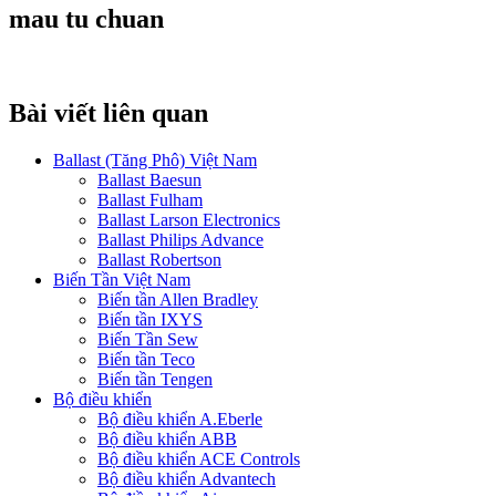
mau tu chuan
Bài viết liên quan
Ballast (Tăng Phô) Việt Nam
Ballast Baesun
Ballast Fulham
Ballast Larson Electronics
Ballast Philips Advance
Ballast Robertson
Biến Tần Việt Nam
Biến tần Allen Bradley
Biến tần IXYS
Biến Tần Sew
Biến tần Teco
Biến tần Tengen
Bộ điều khiển
Bộ điều khiển A.Eberle
Bộ điều khiển ABB
Bộ điều khiển ACE Controls
Bộ điều khiển Advantech