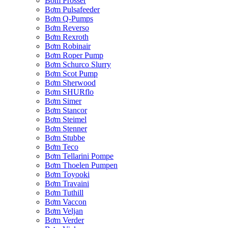
Bơm Prosser
Bơm Pulsafeeder
Bơm Q-Pumps
Bơm Reverso
Bơm Rexroth
Bơm Robinair
Bơm Roper Pump
Bơm Schurco Slurry
Bơm Scot Pump
Bơm Sherwood
Bơm SHURflo
Bơm Simer
Bơm Stancor
Bơm Steimel
Bơm Stenner
Bơm Stubbe
Bơm Teco
Bơm Tellarini Pompe
Bơm Thoelen Pumpen
Bơm Toyooki
Bơm Travaini
Bơm Tuthill
Bơm Vaccon
Bơm Veljan
Bơm Verder