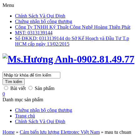
Menu
Chính Sách Và Qui Định
Chứng nhận bộ công thương
Công Ty TNHH Kỹ Thuật Công Nghệ Hoàng Thiên Phát
MST: 0313139144
Số ĐKKD: 0313139144 do Sở Kế Hoạch và Đầu Tư T.p
HCM cấp ngày 13/02/2015
Tìm kiếm
Bài viết
Sản phẩm
0
Danh mục sản phẩm
Chứng nhận bộ công thương
Trang chủ
Chính Sách Và Qui Định
Home
»
Cảm biến lưu lượng Elettrotec Việt Nam
»
mau tu chuan