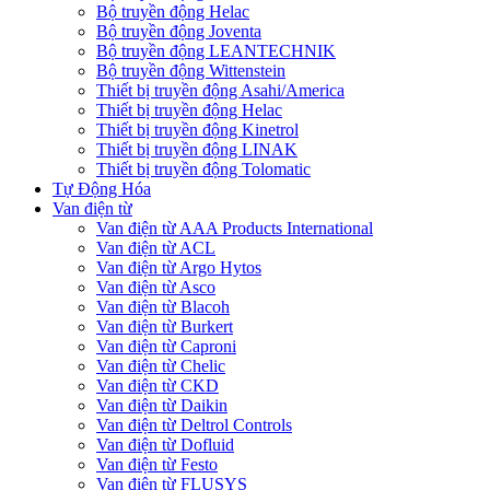
Bộ truyền động Helac
Bộ truyền động Joventa
Bộ truyền động LEANTECHNIK
Bộ truyền động Wittenstein
Thiết bị truyền động Asahi/America
Thiết bị truyền động Helac
Thiết bị truyền động Kinetrol
Thiết bị truyền động LINAK
Thiết bị truyền động Tolomatic
Tự Động Hóa
Van điện từ
Van điện từ AAA Products International
Van điện từ ACL
Van điện từ Argo Hytos
Van điện từ Asco
Van điện từ Blacoh
Van điện từ Burkert
Van điện từ Caproni
Van điện từ Chelic
Van điện từ CKD
Van điện từ Daikin
Van điện từ Deltrol Controls
Van điện từ Dofluid
Van điện từ Festo
Van điện từ FLUSYS