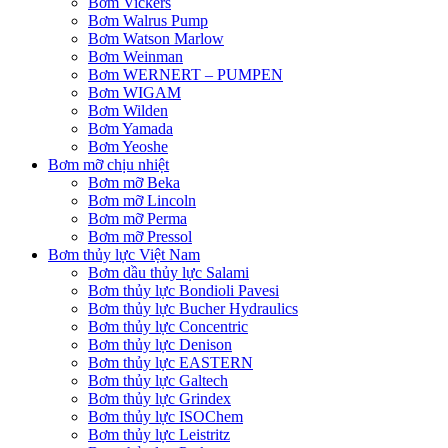
Bơm Vickers
Bơm Walrus Pump
Bơm Watson Marlow
Bơm Weinman
Bơm WERNERT – PUMPEN
Bơm WIGAM
Bơm Wilden
Bơm Yamada
Bơm Yeoshe
Bơm mỡ chịu nhiệt
Bơm mỡ Beka
Bơm mỡ Lincoln
Bơm mỡ Perma
Bơm mỡ Pressol
Bơm thủy lực Việt Nam
Bơm dầu thủy lực Salami
Bơm thủy lực Bondioli Pavesi
Bơm thủy lực Bucher Hydraulics
Bơm thủy lực Concentric
Bơm thủy lực Denison
Bơm thủy lực EASTERN
Bơm thủy lực Galtech
Bơm thủy lực Grindex
Bơm thủy lực ISOChem
Bơm thủy lực Leistritz