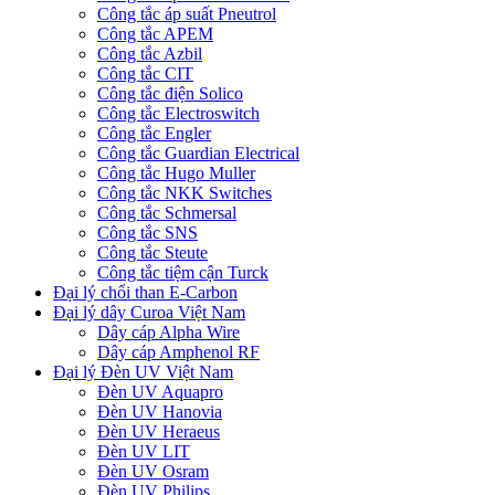
Công tắc áp suất Pneutrol
Công tắc APEM
Công tắc Azbil
Công tắc CIT
Công tắc điện Solico
Công tắc Electroswitch
Công tắc Engler
Công tắc Guardian Electrical
Công tắc Hugo Muller
Công tắc NKK Switches
Công tắc Schmersal
Công tắc SNS
Công tắc Steute
Công tắc tiệm cận Turck
Đại lý chổi than E-Carbon
Đại lý dây Curoa Việt Nam
Dây cáp Alpha Wire
Dây cáp Amphenol RF
Đại lý Đèn UV Việt Nam
Đèn UV Aquapro
Đèn UV Hanovia
Đèn UV Heraeus
Đèn UV LIT
Đèn UV Osram
Đèn UV Philips