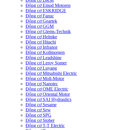
Động cơ DKM
Động cơ Emod Motoren
Động cơ ESKRIDGE
Động cơ Fanuc
Động cơ Geartek
Động cơ GGM
Động cơ Glems-Technik
Động cơ Helmke
Động cơ Hitachi
Động cơ Infranor
Động cơ Kollmorgen
Động cơ Leadshine
Động cơ Leroy Somer
Động cơ Luyang
Động cơ Mitsubishi Electric
Động cơ Moll-Motor
Động cơ Nanotec
Động cơ OME Electric
Động cơ Oriental Motor
Động cơ SAI Hydraulics
Động cơ Sesame
Động cơ Sew
Động cơ SPG
Động cơ Stober
Động cơ T-T Electric