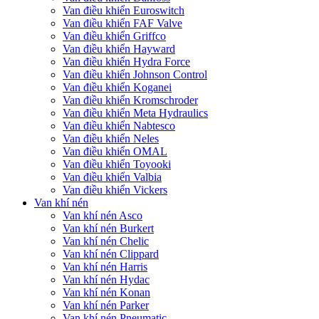
Van điều khiển Euroswitch
Van điều khiển FAF Valve
Van điều khiển Griffco
Van điều khiển Hayward
Van điều khiển Hydra Force
Van điều khiển Johnson Control
Van điều khiển Koganei
Van điều khiển Kromschroder
Van điều khiển Meta Hydraulics
Van điều khiển Nabtesco
Van điều khiển Neles
Van điều khiển OMAL
Van điều khiển Toyooki
Van điều khiển Valbia
Van điều khiển Vickers
Van khí nén
Van khí nén Asco
Van khí nén Burkert
Van khí nén Chelic
Van khí nén Clippard
Van khí nén Harris
Van khí nén Hydac
Van khí nén Konan
Van khí nén Parker
Van khí nén Pneumatic