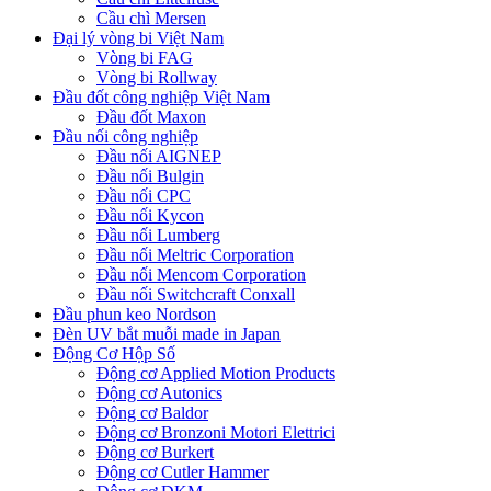
Cầu chì Mersen
Đại lý vòng bi Việt Nam
Vòng bi FAG
Vòng bi Rollway
Đầu đốt công nghiệp Việt Nam
Đầu đốt Maxon
Đầu nối công nghiệp
Đầu nối AIGNEP
Đầu nối Bulgin
Đầu nối CPC
Đầu nối Kycon
Đầu nối Lumberg
Đầu nối Meltric Corporation
Đầu nối Mencom Corporation
Đầu nối Switchcraft Conxall
Đầu phun keo Nordson
Đèn UV bắt muỗi made in Japan
Động Cơ Hộp Số
Động cơ Applied Motion Products
Động cơ Autonics
Động cơ Baldor
Động cơ Bronzoni Motori Elettrici
Động cơ Burkert
Động cơ Cutler Hammer