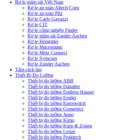
Rơ le giám sát Việt Nam
Rơ le an toàn Altech Corp
Rơ le an toàn Pilz
Rơ le Carlo Gavazzi
Rơ le CIT
Rơ le công nghiệp Finder
Rơ le giám sát Zander Aachen
Rơ le Hengstler
Rơ le Macromatic
Rơ le Metz Connect
Rơ le Symcom
Rơ le Zander Aachen
Tấm cách âm
Thiết Bị Đo Lường
Thiết bị đo lường ABB
Thiết bị đo lường Danaher
Thiết bị đo lường Endress Hauser
Thiết bị đo lường Engler
Thiết bị đo lường Euroswitch
Thiết bị đo lường Gometrics
Thiết bị đo lường Jumo
Thiết bị đo lường Kimo
Thiết bị đo lường Kipp & Zonen
Thiết bị đo lường Lenze
Thiết bị đo lường Peaktech