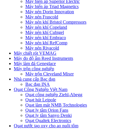
Máy biến áp Superior Electric
Máy biến áp Triad Magnetics
Máy nén Dorin Innovation
Máy nén Frascold
Máy nén khí Bristol Compressors
Máy nén khí Copeland
Máy nén khí Cubigel
Máy nén khí Embraco
Máy nén khí RefComp
Máy nén Rivacold
Máy chiết rót VEMAG
Máy đo độ ẩm Reed Instruments
Máy làm đá Geneglace
Máy trộn công nghiệp
Máy trộn Cleveland Mixer
Nhà cung cấp Bạc đạn
Bạc đạn INA
Quạt Công Nghiệp Việt Nam
Quạt công nghiệp Ziehl-Abegg
Quạt hút Leipole
Quạt làm mát NMB Technologies
Quạt ly tâm Orion Fans
Quạt ly tâm Sanyo Denki
Quạt Qualtek Electronics
Quạt nước tạo oxy cho ao nuôi tôm