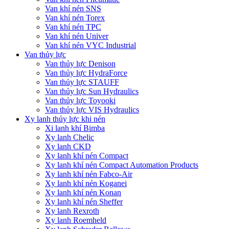
Van khí nén SNS
Van khí nén Torex
Van khí nén TPC
Van khí nén Univer
Van khí nén VYC Industrial
Van thủy lực
Van thủy lực Denison
Van thủy lực HydraForce
Van thủy lực STAUFF
Van thủy lực Sun Hydraulics
Van thủy lực Toyooki
Van thủy lực VIS Hydraulics
Xy lanh thủy lực khi nén
Xi lanh khí Bimba
Xy lanh Chelic
Xy lanh CKD
Xy lanh khí nén Compact
Xy lanh khí nén Compact Automation Products
Xy lanh khí nén Fabco-Air
Xy lanh khí nén Koganei
Xy lanh khí nén Konan
Xy lanh khí nén Sheffer
Xy lanh Rexroth
Xy lanh Roemheld