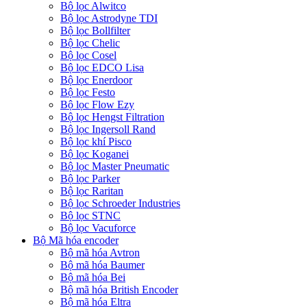
Bộ lọc Alwitco
Bộ lọc Astrodyne TDI
Bộ lọc Bollfilter
Bộ lọc Chelic
Bộ lọc Cosel
Bộ lọc EDCO Lisa
Bộ lọc Enerdoor
Bộ lọc Festo
Bộ lọc Flow Ezy
Bộ lọc Hengst Filtration
Bộ lọc Ingersoll Rand
Bộ lọc khí Pisco
Bộ lọc Koganei
Bộ lọc Master Pneumatic
Bộ lọc Parker
Bộ lọc Raritan
Bộ lọc Schroeder Industries
Bộ lọc STNC
Bộ lọc Vacuforce
Bộ Mã hóa encoder
Bộ mã hóa Avtron
Bộ mã hóa Baumer
Bộ mã hóa Bei
Bộ mã hóa British Encoder
Bộ mã hóa Eltra