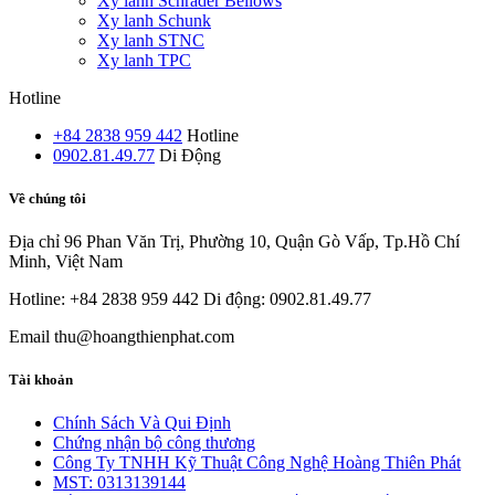
Xy lanh Schrader Bellows
Xy lanh Schunk
Xy lanh STNC
Xy lanh TPC
Hotline
+84 2838 959 442
Hotline
0902.81.49.77
Di Động
Về chúng tôi
Địa chỉ
96 Phan Văn Trị, Phường 10, Quận Gò Vấp, Tp.Hồ Chí
Minh, Việt Nam
Hotline: +84 2838 959 442
Di động: 0902.81.49.77
Email
thu@hoangthienphat.com
Tài khoản
Chính Sách Và Qui Định
Chứng nhận bộ công thương
Công Ty TNHH Kỹ Thuật Công Nghệ Hoàng Thiên Phát
MST: 0313139144