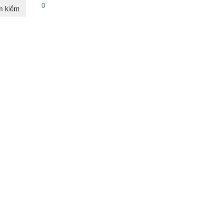
0
m kiếm