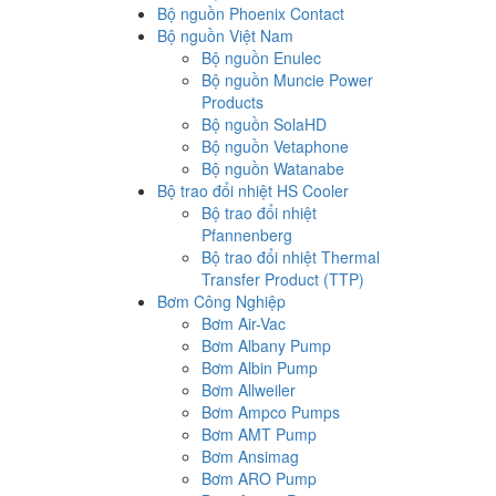
Bộ nguồn Phoenix Contact
Bộ nguồn Việt Nam
Bộ nguồn Enulec
Bộ nguồn Muncie Power
Products
Bộ nguồn SolaHD
Bộ nguồn Vetaphone
Bộ nguồn Watanabe
Bộ trao đổi nhiệt HS Cooler
Bộ trao đổi nhiệt
Pfannenberg
Bộ trao đổi nhiệt Thermal
Transfer Product (TTP)
Bơm Công Nghiệp
Bơm Air-Vac
Bơm Albany Pump
Bơm Albin Pump
Bơm Allweiler
Bơm Ampco Pumps
Bơm AMT Pump
Bơm Ansimag
Bơm ARO Pump