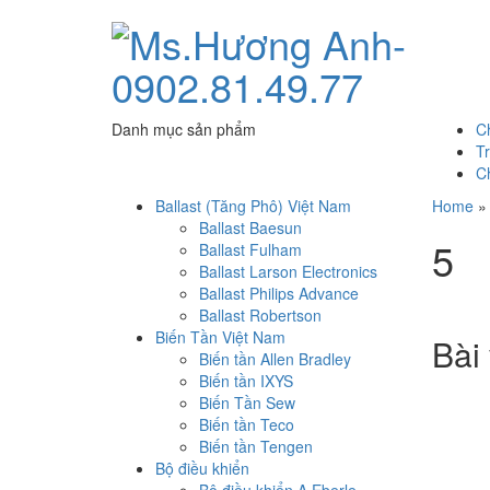
Danh mục sản phẩm
C
T
C
Ballast (Tăng Phô) Việt Nam
Home
Ballast Baesun
5
Ballast Fulham
Ballast Larson Electronics
Ballast Philips Advance
Ballast Robertson
Biến Tần Việt Nam
Bài 
Biến tần Allen Bradley
Biến tần IXYS
Biến Tần Sew
Biến tần Teco
Biến tần Tengen
Bộ điều khiển