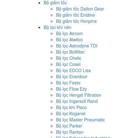
Bộ giảm tốc
Bộ giảm tốc Dalton Gear
Bộ giảm tốc Enidine
Bộ giảm tốc Honpine
Bộ lọc khí nén
Bộ lọc Aircom
Bộ lọc Alwitco
Bộ lọc Astrodyne TDI
Bộ lọc Bollfilter
Bộ lọc Chelic
Bộ lọc Cosel
Bộ lọc EDCO Lisa
Bộ lọc Enerdoor
Bộ lọc Festo
Bộ lọc Flow Ezy
Bộ lọc Hengst Filtration
Bộ lọc Ingersoll Rand
Bộ lọc khí Pisco
Bộ lọc Koganei
Bộ lọc Master Pneumatic
Bộ lọc Parker
Bộ lọc Raritan