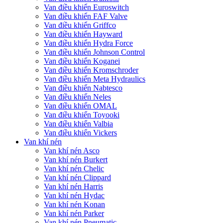
Van điều khiển Euroswitch
Van điều khiển FAF Valve
Van điều khiển Griffco
Van điều khiển Hayward
Van điều khiển Hydra Force
Van điều khiển Johnson Control
Van điều khiển Koganei
Van điều khiển Kromschroder
Van điều khiển Meta Hydraulics
Van điều khiển Nabtesco
Van điều khiển Neles
Van điều khiển OMAL
Van điều khiển Toyooki
Van điều khiển Valbia
Van điều khiển Vickers
Van khí nén
Van khí nén Asco
Van khí nén Burkert
Van khí nén Chelic
Van khí nén Clippard
Van khí nén Harris
Van khí nén Hydac
Van khí nén Konan
Van khí nén Parker
Van khí nén Pneumatic