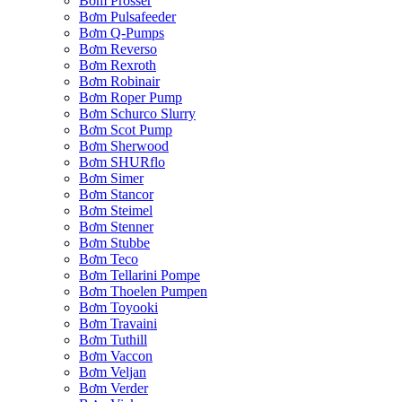
Bơm Prosser
Bơm Pulsafeeder
Bơm Q-Pumps
Bơm Reverso
Bơm Rexroth
Bơm Robinair
Bơm Roper Pump
Bơm Schurco Slurry
Bơm Scot Pump
Bơm Sherwood
Bơm SHURflo
Bơm Simer
Bơm Stancor
Bơm Steimel
Bơm Stenner
Bơm Stubbe
Bơm Teco
Bơm Tellarini Pompe
Bơm Thoelen Pumpen
Bơm Toyooki
Bơm Travaini
Bơm Tuthill
Bơm Vaccon
Bơm Veljan
Bơm Verder