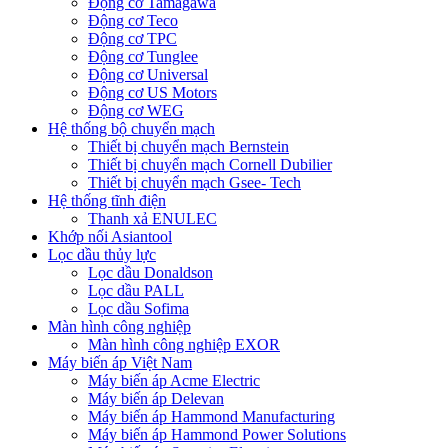
Động cơ Tamagawa
Động cơ Teco
Động cơ TPC
Động cơ Tunglee
Động cơ Universal
Động cơ US Motors
Động cơ WEG
Hệ thống bộ chuyển mạch
Thiết bị chuyển mạch Bernstein
Thiết bị chuyển mạch Cornell Dubilier
Thiết bị chuyển mạch Gsee- Tech
Hệ thống tĩnh điện
Thanh xả ENULEC
Khớp nối Asiantool
Lọc dầu thủy lực
Lọc dầu Donaldson
Lọc dầu PALL
Lọc dầu Sofima
Màn hình công nghiệp
Màn hình công nghiệp EXOR
Máy biến áp Việt Nam
Máy biến áp Acme Electric
Máy biến áp Delevan
Máy biến áp Hammond Manufacturing
Máy biến áp Hammond Power Solutions