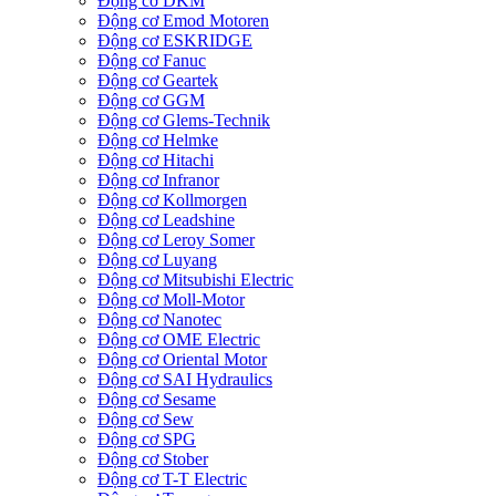
Động cơ DKM
Động cơ Emod Motoren
Động cơ ESKRIDGE
Động cơ Fanuc
Động cơ Geartek
Động cơ GGM
Động cơ Glems-Technik
Động cơ Helmke
Động cơ Hitachi
Động cơ Infranor
Động cơ Kollmorgen
Động cơ Leadshine
Động cơ Leroy Somer
Động cơ Luyang
Động cơ Mitsubishi Electric
Động cơ Moll-Motor
Động cơ Nanotec
Động cơ OME Electric
Động cơ Oriental Motor
Động cơ SAI Hydraulics
Động cơ Sesame
Động cơ Sew
Động cơ SPG
Động cơ Stober
Động cơ T-T Electric