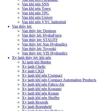
Van khí nén SNS
Van khí nén Torex
Van khí nén TPC
Van khí nén Univer
Van khí nén VYC Industrial
Van thủy lực
Van thủy lực Denison
Van thủy lực HydraForce
Van thủy lực STAUFF
Van thủy lực Sun Hydraulics
Van thủy lực Toyooki
Van thủy lực VIS Hydraulics
Xy lanh thủy lực khi nén
Xi lanh khí Bimba
Xy lanh Chelic
Xy lanh CKD
Xy lanh khí nén Compact
Xy lanh khí nén Compact Automation Products
Xy lanh khí nén Fabco-Air
Xy lanh khí nén Koganei
Xy lanh khí nén Konan
Xy lanh khí nén Sheffer
Xy lanh Rexroth
Xy lanh Roemheld