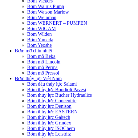
Bơm Vickers
Bơm Walrus Pump
Bơm Watson Marlow
Bơm Weinman
Bơm WERNERT – PUMPEN
Bơm WIGAM
Bơm Wilden
Bơm Yamada
Bơm Yeoshe
Bơm mỡ chịu nhiệt
Bơm mỡ Beka
Bơm mỡ Lincoln
Bơm mỡ Perma
Bơm mỡ Pressol
Bơm thủy lực Việt Nam
Bơm dầu thủy lực Salami
Bơm thủy lực Bondioli Pavesi
Bơm thủy lực Bucher Hydraulics
Bơm thủy lực Concentric
Bơm thủy lực Denison
Bơm thủy lực EASTERN
Bơm thủy lực Galtech
Bơm thủy lực Grindex
Bơm thủy lực ISOChem
Bơm thủy lực Leistritz