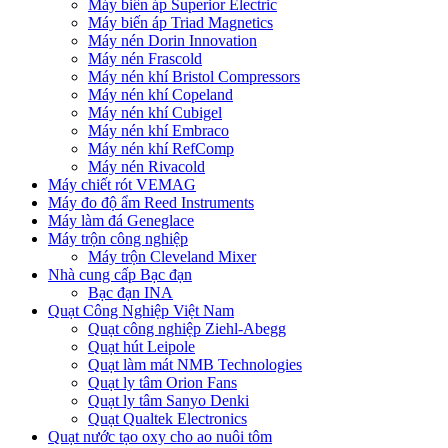
Máy biến áp Superior Electric
Máy biến áp Triad Magnetics
Máy nén Dorin Innovation
Máy nén Frascold
Máy nén khí Bristol Compressors
Máy nén khí Copeland
Máy nén khí Cubigel
Máy nén khí Embraco
Máy nén khí RefComp
Máy nén Rivacold
Máy chiết rót VEMAG
Máy đo độ ẩm Reed Instruments
Máy làm đá Geneglace
Máy trộn công nghiệp
Máy trộn Cleveland Mixer
Nhà cung cấp Bạc đạn
Bạc đạn INA
Quạt Công Nghiệp Việt Nam
Quạt công nghiệp Ziehl-Abegg
Quạt hút Leipole
Quạt làm mát NMB Technologies
Quạt ly tâm Orion Fans
Quạt ly tâm Sanyo Denki
Quạt Qualtek Electronics
Quạt nước tạo oxy cho ao nuôi tôm