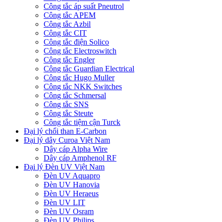
Công tắc áp suất Pneutrol
Công tắc APEM
Công tắc Azbil
Công tắc CIT
Công tắc điện Solico
Công tắc Electroswitch
Công tắc Engler
Công tắc Guardian Electrical
Công tắc Hugo Muller
Công tắc NKK Switches
Công tắc Schmersal
Công tắc SNS
Công tắc Steute
Công tắc tiệm cận Turck
Đại lý chổi than E-Carbon
Đại lý dây Curoa Việt Nam
Dây cáp Alpha Wire
Dây cáp Amphenol RF
Đại lý Đèn UV Việt Nam
Đèn UV Aquapro
Đèn UV Hanovia
Đèn UV Heraeus
Đèn UV LIT
Đèn UV Osram
Đèn UV Philips