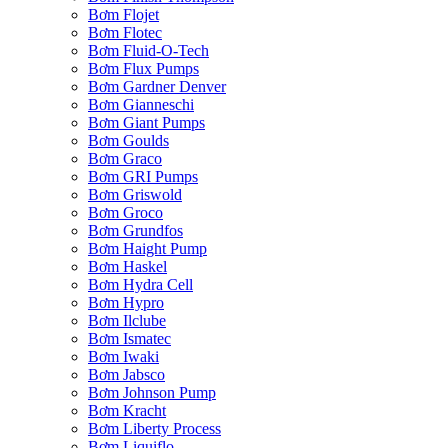
Bơm Flojet
Bơm Flotec
Bơm Fluid-O-Tech
Bơm Flux Pumps
Bơm Gardner Denver
Bơm Gianneschi
Bơm Giant Pumps
Bơm Goulds
Bơm Graco
Bơm GRI Pumps
Bơm Griswold
Bơm Groco
Bơm Grundfos
Bơm Haight Pump
Bơm Haskel
Bơm Hydra Cell
Bơm Hypro
Bơm Ilclube
Bơm Ismatec
Bơm Iwaki
Bơm Jabsco
Bơm Johnson Pump
Bơm Kracht
Bơm Liberty Process
Bơm Liquiflo