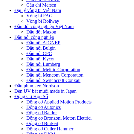
Cầu chì Mersen
Đại lý vòng bi Việt Nam
Vòng bi FAG
Vòng bi Rollway
Đầu đốt công nghiệp Việt Nam
Đầu đốt Maxon
Đầu nối công nghiệp
Đầu nối AIGNEP
Đầu nối Bulgin
Đầu nối CPC
Đầu nối Kycon
Đầu nối Lumberg
Đầu nối Meltric Corporation
Đầu nối Mencom Corporation
Đầu nối Switchcraft Conxall
Đầu phun keo Nordson
Đèn UV bắt muỗi made in Japan
Động Cơ Hộp Số
Động cơ Applied Motion Products
Động cơ Autonics
Động cơ Baldor
Động cơ Bronzoni Motori Elettrici
Động cơ Burkert
Động cơ Cutler Hammer