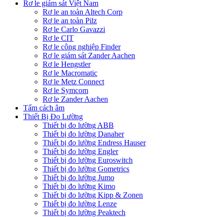
Rơ le giám sát Việt Nam
Rơ le an toàn Altech Corp
Rơ le an toàn Pilz
Rơ le Carlo Gavazzi
Rơ le CIT
Rơ le công nghiệp Finder
Rơ le giám sát Zander Aachen
Rơ le Hengstler
Rơ le Macromatic
Rơ le Metz Connect
Rơ le Symcom
Rơ le Zander Aachen
Tấm cách âm
Thiết Bị Đo Lường
Thiết bị đo lường ABB
Thiết bị đo lường Danaher
Thiết bị đo lường Endress Hauser
Thiết bị đo lường Engler
Thiết bị đo lường Euroswitch
Thiết bị đo lường Gometrics
Thiết bị đo lường Jumo
Thiết bị đo lường Kimo
Thiết bị đo lường Kipp & Zonen
Thiết bị đo lường Lenze
Thiết bị đo lường Peaktech