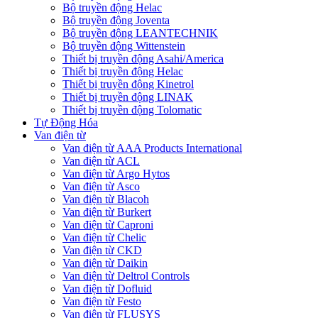
Bộ truyền động Helac
Bộ truyền động Joventa
Bộ truyền động LEANTECHNIK
Bộ truyền động Wittenstein
Thiết bị truyền động Asahi/America
Thiết bị truyền động Helac
Thiết bị truyền động Kinetrol
Thiết bị truyền động LINAK
Thiết bị truyền động Tolomatic
Tự Động Hóa
Van điện từ
Van điện từ AAA Products International
Van điện từ ACL
Van điện từ Argo Hytos
Van điện từ Asco
Van điện từ Blacoh
Van điện từ Burkert
Van điện từ Caproni
Van điện từ Chelic
Van điện từ CKD
Van điện từ Daikin
Van điện từ Deltrol Controls
Van điện từ Dofluid
Van điện từ Festo
Van điện từ FLUSYS