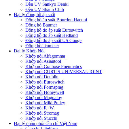
Đèn UV Sankyo Denki
Đèn UV Shann Chih
Đại lý đồng hồ áp suất
Đồng hồ áp suất Bourdon Haenni
Đồng hồ Baumer
Đồng hồ đo áp suất Euroswitch
Đồng hồ đo áp suất Hedland
Đồng hồ đo áp suất US Gauge
Đồng hồ Trumeter
Đại lý Khớp Nối
Khớp nối Alfagomma
Khớp nối Asiantool
Khớp nối Coilhose Pneumatics
Khớp nối CURTIS UNIVERSAL JOINT
Khớp nối Deublin
Khớp nối Euroswitch
Khớp nối Formsprag
Khớp nối Honeywell
Khớp nối Magnaloy
Khớp nối Miki Pulley
Khớp nối R+W
Khớp nối Stromag
Khớp nối Stucchi
Đại lý phân phối cầu chì Việt Nam
Cầu chì Littelfuse