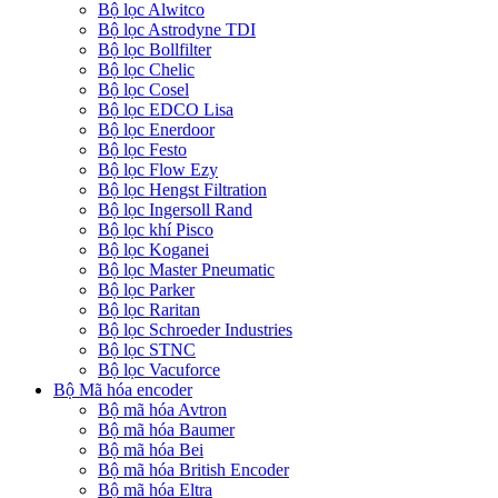
Bộ lọc Alwitco
Bộ lọc Astrodyne TDI
Bộ lọc Bollfilter
Bộ lọc Chelic
Bộ lọc Cosel
Bộ lọc EDCO Lisa
Bộ lọc Enerdoor
Bộ lọc Festo
Bộ lọc Flow Ezy
Bộ lọc Hengst Filtration
Bộ lọc Ingersoll Rand
Bộ lọc khí Pisco
Bộ lọc Koganei
Bộ lọc Master Pneumatic
Bộ lọc Parker
Bộ lọc Raritan
Bộ lọc Schroeder Industries
Bộ lọc STNC
Bộ lọc Vacuforce
Bộ Mã hóa encoder
Bộ mã hóa Avtron
Bộ mã hóa Baumer
Bộ mã hóa Bei
Bộ mã hóa British Encoder
Bộ mã hóa Eltra