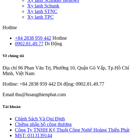
Xy lanh Schrader Bellows
Xy lanh Schunk
Xy lanh STNC
Xy lanh TPC
Hotline
+84 2838 959 442
Hotline
0902.81.49.77
Di Động
Về chúng tôi
Địa chỉ
96 Phan Văn Trị, Phường 10, Quận Gò Vấp, Tp.Hồ Chí
Minh, Việt Nam
Hotline: +84 2838 959 442
Di động: 0902.81.49.77
Email
thu@hoangthienphat.com
Tài khoản
Chính Sách Và Qui Định
Chứng nhận bộ công thương
Công Ty TNHH Kỹ Thuật Công Nghệ Hoàng Thiên Phát
MST: 0313139144