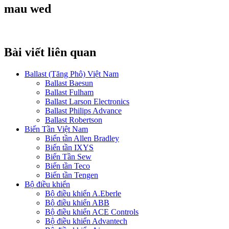
mau wed
Bài viết liên quan
Ballast (Tăng Phô) Việt Nam
Ballast Baesun
Ballast Fulham
Ballast Larson Electronics
Ballast Philips Advance
Ballast Robertson
Biến Tần Việt Nam
Biến tần Allen Bradley
Biến tần IXYS
Biến Tần Sew
Biến tần Teco
Biến tần Tengen
Bộ điều khiển
Bộ điều khiển A.Eberle
Bộ điều khiển ABB
Bộ điều khiển ACE Controls
Bộ điều khiển Advantech