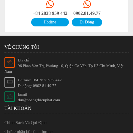
+84 2838 959 442
0902.81.49.77
Hotline
Di Động
VỀ CHÚNG TÔI
Địa chỉ
96 Phan Văn Trị, Phường 10, Quận Gò Vấp, Tp.Hồ Chí Minh, Việt
Nam
Hotline: +84 2838 959 442
Di động: 0902.81.49.77
Email
thu@hoangthienphat.com
TÀI KHOẢN
Chính Sách Và Qui Định
Chứng nhận bộ công thương