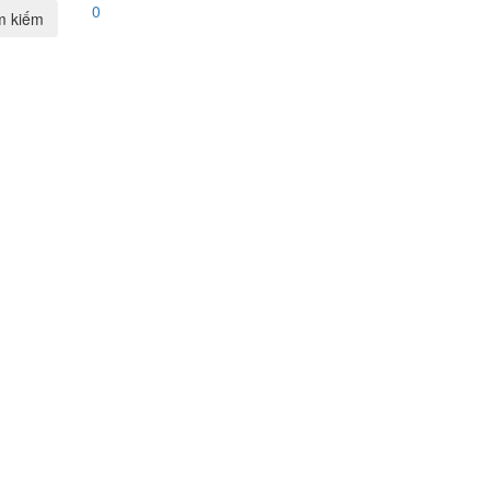
0
m kiếm