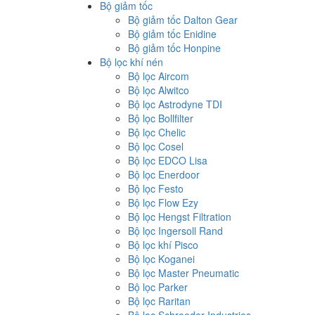
Bộ giảm tốc
Bộ giảm tốc Dalton Gear
Bộ giảm tốc Enidine
Bộ giảm tốc Honpine
Bộ lọc khí nén
Bộ lọc Aircom
Bộ lọc Alwitco
Bộ lọc Astrodyne TDI
Bộ lọc Bollfilter
Bộ lọc Chelic
Bộ lọc Cosel
Bộ lọc EDCO Lisa
Bộ lọc Enerdoor
Bộ lọc Festo
Bộ lọc Flow Ezy
Bộ lọc Hengst Filtration
Bộ lọc Ingersoll Rand
Bộ lọc khí Pisco
Bộ lọc Koganei
Bộ lọc Master Pneumatic
Bộ lọc Parker
Bộ lọc Raritan