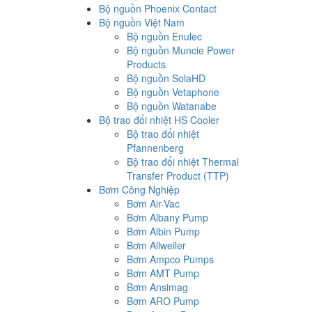
Bộ nguồn Phoenix Contact
Bộ nguồn Việt Nam
Bộ nguồn Enulec
Bộ nguồn Muncie Power
Products
Bộ nguồn SolaHD
Bộ nguồn Vetaphone
Bộ nguồn Watanabe
Bộ trao đổi nhiệt HS Cooler
Bộ trao đổi nhiệt
Pfannenberg
Bộ trao đổi nhiệt Thermal
Transfer Product (TTP)
Bơm Công Nghiệp
Bơm Air-Vac
Bơm Albany Pump
Bơm Albin Pump
Bơm Allweiler
Bơm Ampco Pumps
Bơm AMT Pump
Bơm Ansimag
Bơm ARO Pump