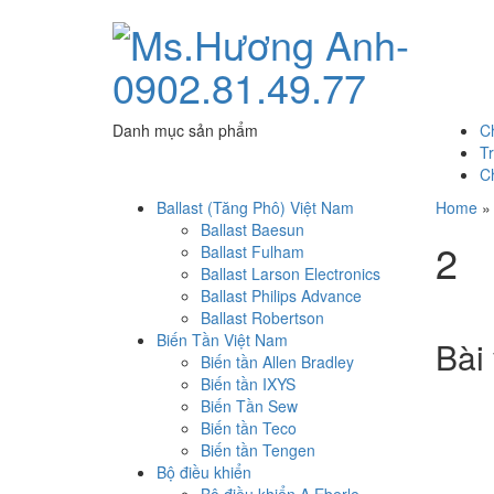
Danh mục sản phẩm
C
T
C
Ballast (Tăng Phô) Việt Nam
Home
Ballast Baesun
2
Ballast Fulham
Ballast Larson Electronics
Ballast Philips Advance
Ballast Robertson
Biến Tần Việt Nam
Bài 
Biến tần Allen Bradley
Biến tần IXYS
Biến Tần Sew
Biến tần Teco
Biến tần Tengen
Bộ điều khiển