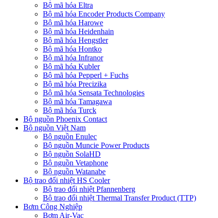
Bộ mã hóa Eltra
Bộ mã hóa Encoder Products Company
Bộ mã hóa Harowe
Bộ mã hóa Heidenhain
Bộ mã hóa Hengstler
Bộ mã hóa Hontko
Bộ mã hóa Infranor
Bộ mã hóa Kubler
Bộ mã hóa Pepperl + Fuchs
Bộ mã hóa Precizika
Bộ mã hóa Sensata Technologies
Bộ mã hóa Tamagawa
Bộ mã hóa Turck
Bộ nguồn Phoenix Contact
Bộ nguồn Việt Nam
Bộ nguồn Enulec
Bộ nguồn Muncie Power Products
Bộ nguồn SolaHD
Bộ nguồn Vetaphone
Bộ nguồn Watanabe
Bộ trao đổi nhiệt HS Cooler
Bộ trao đổi nhiệt Pfannenberg
Bộ trao đổi nhiệt Thermal Transfer Product (TTP)
Bơm Công Nghiệp
Bơm Air-Vac