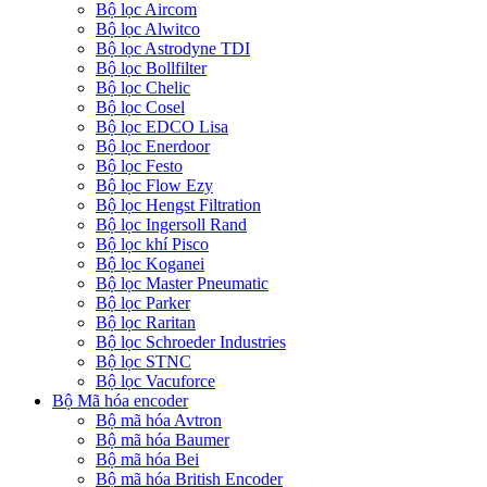
Bộ lọc Aircom
Bộ lọc Alwitco
Bộ lọc Astrodyne TDI
Bộ lọc Bollfilter
Bộ lọc Chelic
Bộ lọc Cosel
Bộ lọc EDCO Lisa
Bộ lọc Enerdoor
Bộ lọc Festo
Bộ lọc Flow Ezy
Bộ lọc Hengst Filtration
Bộ lọc Ingersoll Rand
Bộ lọc khí Pisco
Bộ lọc Koganei
Bộ lọc Master Pneumatic
Bộ lọc Parker
Bộ lọc Raritan
Bộ lọc Schroeder Industries
Bộ lọc STNC
Bộ lọc Vacuforce
Bộ Mã hóa encoder
Bộ mã hóa Avtron
Bộ mã hóa Baumer
Bộ mã hóa Bei
Bộ mã hóa British Encoder