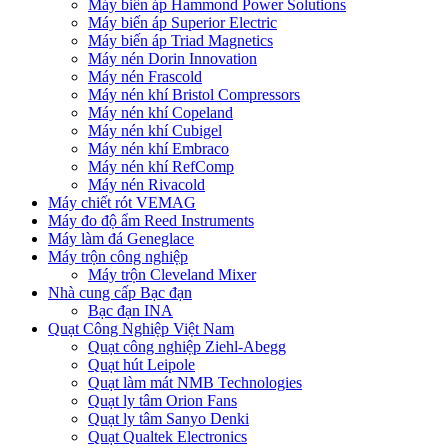
Máy biến áp Hammond Power Solutions
Máy biến áp Superior Electric
Máy biến áp Triad Magnetics
Máy nén Dorin Innovation
Máy nén Frascold
Máy nén khí Bristol Compressors
Máy nén khí Copeland
Máy nén khí Cubigel
Máy nén khí Embraco
Máy nén khí RefComp
Máy nén Rivacold
Máy chiết rót VEMAG
Máy đo độ ẩm Reed Instruments
Máy làm đá Geneglace
Máy trộn công nghiệp
Máy trộn Cleveland Mixer
Nhà cung cấp Bạc đạn
Bạc đạn INA
Quạt Công Nghiệp Việt Nam
Quạt công nghiệp Ziehl-Abegg
Quạt hút Leipole
Quạt làm mát NMB Technologies
Quạt ly tâm Orion Fans
Quạt ly tâm Sanyo Denki
Quạt Qualtek Electronics