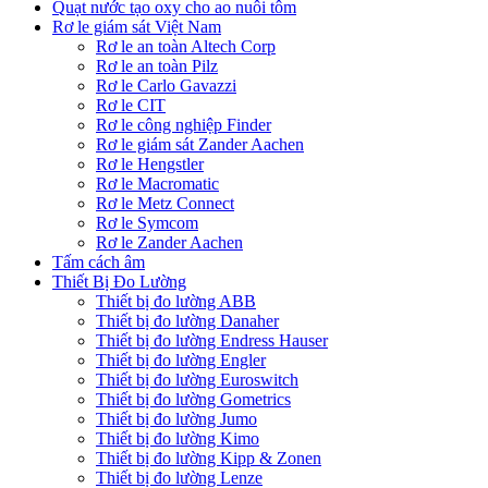
Quạt nước tạo oxy cho ao nuôi tôm
Rơ le giám sát Việt Nam
Rơ le an toàn Altech Corp
Rơ le an toàn Pilz
Rơ le Carlo Gavazzi
Rơ le CIT
Rơ le công nghiệp Finder
Rơ le giám sát Zander Aachen
Rơ le Hengstler
Rơ le Macromatic
Rơ le Metz Connect
Rơ le Symcom
Rơ le Zander Aachen
Tấm cách âm
Thiết Bị Đo Lường
Thiết bị đo lường ABB
Thiết bị đo lường Danaher
Thiết bị đo lường Endress Hauser
Thiết bị đo lường Engler
Thiết bị đo lường Euroswitch
Thiết bị đo lường Gometrics
Thiết bị đo lường Jumo
Thiết bị đo lường Kimo
Thiết bị đo lường Kipp & Zonen
Thiết bị đo lường Lenze