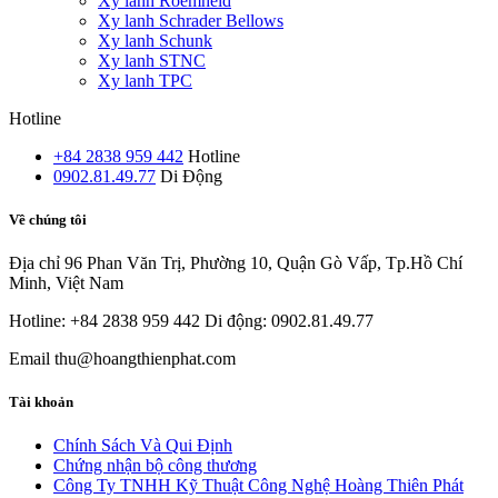
Xy lanh Roemheld
Xy lanh Schrader Bellows
Xy lanh Schunk
Xy lanh STNC
Xy lanh TPC
Hotline
+84 2838 959 442
Hotline
0902.81.49.77
Di Động
Về chúng tôi
Địa chỉ
96 Phan Văn Trị, Phường 10, Quận Gò Vấp, Tp.Hồ Chí
Minh, Việt Nam
Hotline: +84 2838 959 442
Di động: 0902.81.49.77
Email
thu@hoangthienphat.com
Tài khoản
Chính Sách Và Qui Định
Chứng nhận bộ công thương
Công Ty TNHH Kỹ Thuật Công Nghệ Hoàng Thiên Phát