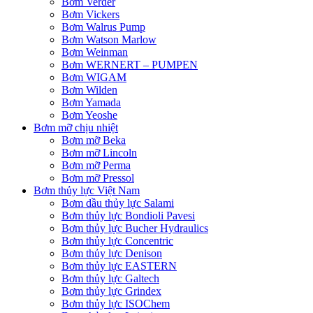
Bơm Verder
Bơm Vickers
Bơm Walrus Pump
Bơm Watson Marlow
Bơm Weinman
Bơm WERNERT – PUMPEN
Bơm WIGAM
Bơm Wilden
Bơm Yamada
Bơm Yeoshe
Bơm mỡ chịu nhiệt
Bơm mỡ Beka
Bơm mỡ Lincoln
Bơm mỡ Perma
Bơm mỡ Pressol
Bơm thủy lực Việt Nam
Bơm dầu thủy lực Salami
Bơm thủy lực Bondioli Pavesi
Bơm thủy lực Bucher Hydraulics
Bơm thủy lực Concentric
Bơm thủy lực Denison
Bơm thủy lực EASTERN
Bơm thủy lực Galtech
Bơm thủy lực Grindex
Bơm thủy lực ISOChem