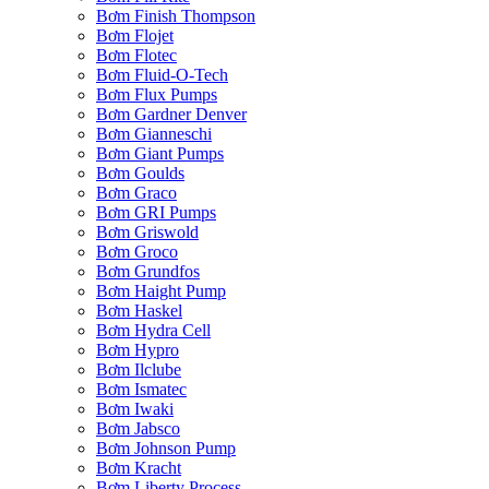
Bơm Finish Thompson
Bơm Flojet
Bơm Flotec
Bơm Fluid-O-Tech
Bơm Flux Pumps
Bơm Gardner Denver
Bơm Gianneschi
Bơm Giant Pumps
Bơm Goulds
Bơm Graco
Bơm GRI Pumps
Bơm Griswold
Bơm Groco
Bơm Grundfos
Bơm Haight Pump
Bơm Haskel
Bơm Hydra Cell
Bơm Hypro
Bơm Ilclube
Bơm Ismatec
Bơm Iwaki
Bơm Jabsco
Bơm Johnson Pump
Bơm Kracht
Bơm Liberty Process