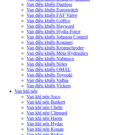
Van điều khiển Danfoss
Van điều khiển Euroswitch
Van điều khiển FAF Valve
Van điều khiển Griffco
Van điều khiển Hayward
Van điều khiển Hydra Force
Van điều khiển Johnson Control
Van điều khiển Koganei
Van điều khiển Kromschroder
Van điều khiển Meta Hydraulics
Van điều khiển Nabtesco
Van điều khiển Neles
Van điều khiển OMAL
Van điều khiển Toyooki
Van điều khiển Valbia
Van điều khiển Vickers
Van khí nén
Van khí nén Asco
Van khí nén Burkert
Van khí nén Chelic
Van khí nén Clippard
Van khí nén Harris
Van khí nén Hydac
Van khí nén Konan
Van khí nén Parker