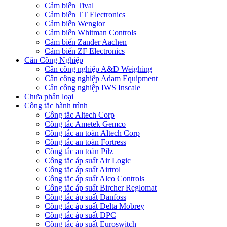
Cảm biến Tival
Cảm biến TT Electronics
Cảm biến Wenglor
Cảm biến Whitman Controls
Cảm biến Zander Aachen
Cảm biến ZF Electronics
Cân Công Nghiệp
Cân công nghiệp A&D Weighing
Cân công nghiệp Adam Equipment
Cân công nghiệp IWS Inscale
Chưa phân loại
Công tắc hành trình
Công tắc Altech Corp
Công tắc Ametek Gemco
Công tắc an toàn Altech Corp
Công tắc an toàn Fortress
Công tắc an toàn Pilz
Công tắc áp suất Air Logic
Công tắc áp suất Airtrol
Công tắc áp suất Alco Controls
Công tắc áp suất Bircher Reglomat
Công tắc áp suất Danfoss
Công tắc áp suất Delta Mobrey
Công tắc áp suất DPC
Công tắc áp suất Euroswitch