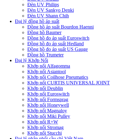
Đèn UV Philips
Đèn UV Sankyo Denki
Đèn UV Shann Chih
Đại lý đồng hồ áp suất
Đồng hồ áp suất Bourdon Haenni
Đồng hồ Baumer
Đồng hồ đo áp suất Euroswitch
Đồng hồ đo áp suất Hedland
Đồng hồ đo áp suất US Gauge
Đồng hồ Trumeter
Đại lý Khớp Nối
Khớp nối Alfagomma
Khớp nối Asiantool
Khớp nối Coilhose Pneumatics
Khớp nối CURTIS UNIVERSAL JOINT
Khớp nối Deublin
Khớp nối Euroswitch
Khớp nối Formsprag
Khớp nối Honeywell
Khớp nối Magnaloy
Khớp nối Miki Pulley
Khớp nối R+W
Khớp nối Stromag
Khớp nối Stucchi
Đại lý phân phối cầu chì Việt Nam