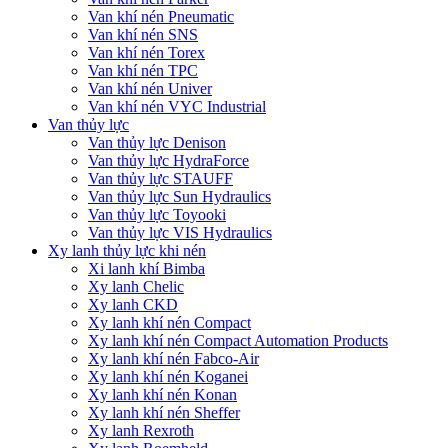
Van khí nén Pneumatic
Van khí nén SNS
Van khí nén Torex
Van khí nén TPC
Van khí nén Univer
Van khí nén VYC Industrial
Van thủy lực
Van thủy lực Denison
Van thủy lực HydraForce
Van thủy lực STAUFF
Van thủy lực Sun Hydraulics
Van thủy lực Toyooki
Van thủy lực VIS Hydraulics
Xy lanh thủy lực khi nén
Xi lanh khí Bimba
Xy lanh Chelic
Xy lanh CKD
Xy lanh khí nén Compact
Xy lanh khí nén Compact Automation Products
Xy lanh khí nén Fabco-Air
Xy lanh khí nén Koganei
Xy lanh khí nén Konan
Xy lanh khí nén Sheffer
Xy lanh Rexroth