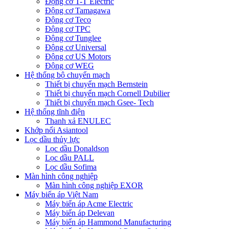
Động cơ T-T Electric
Động cơ Tamagawa
Động cơ Teco
Động cơ TPC
Động cơ Tunglee
Động cơ Universal
Động cơ US Motors
Động cơ WEG
Hệ thống bộ chuyển mạch
Thiết bị chuyển mạch Bernstein
Thiết bị chuyển mạch Cornell Dubilier
Thiết bị chuyển mạch Gsee- Tech
Hệ thống tĩnh điện
Thanh xả ENULEC
Khớp nối Asiantool
Lọc dầu thủy lực
Lọc dầu Donaldson
Lọc dầu PALL
Lọc dầu Sofima
Màn hình công nghiệp
Màn hình công nghiệp EXOR
Máy biến áp Việt Nam
Máy biến áp Acme Electric
Máy biến áp Delevan
Máy biến áp Hammond Manufacturing