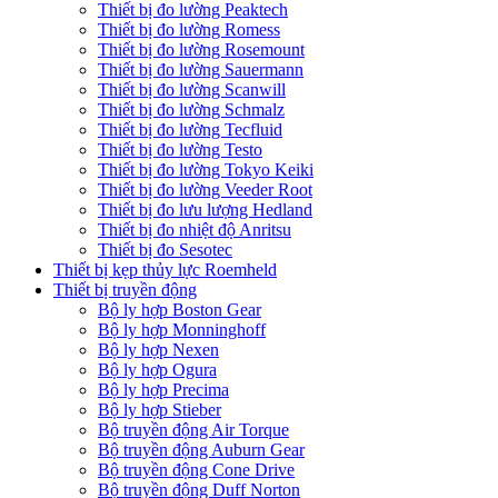
Thiết bị đo lường Peaktech
Thiết bị đo lường Romess
Thiết bị đo lường Rosemount
Thiết bị đo lường Sauermann
Thiết bị đo lường Scanwill
Thiết bị đo lường Schmalz
Thiết bị đo lường Tecfluid
Thiết bị đo lường Testo
Thiết bị đo lường Tokyo Keiki
Thiết bị đo lường Veeder Root
Thiết bị đo lưu lượng Hedland
Thiết bị đo nhiệt độ Anritsu
Thiết bị đo Sesotec
Thiết bị kẹp thủy lực Roemheld
Thiết bị truyền động
Bộ ly hợp Boston Gear
Bộ ly hợp Monninghoff
Bộ ly hợp Nexen
Bộ ly hợp Ogura
Bộ ly hợp Precima
Bộ ly hợp Stieber
Bộ truyền động Air Torque
Bộ truyền động Auburn Gear
Bộ truyền động Cone Drive
Bộ truyền động Duff Norton