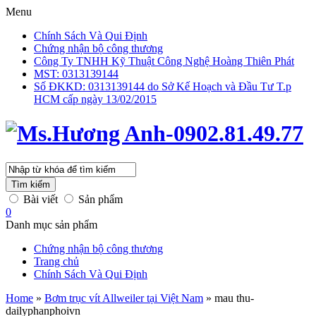
Menu
Chính Sách Và Qui Định
Chứng nhận bộ công thương
Công Ty TNHH Kỹ Thuật Công Nghệ Hoàng Thiên Phát
MST: 0313139144
Số ĐKKD: 0313139144 do Sở Kế Hoạch và Đầu Tư T.p
HCM cấp ngày 13/02/2015
Tìm kiếm
Bài viết
Sản phẩm
0
Danh mục sản phẩm
Chứng nhận bộ công thương
Trang chủ
Chính Sách Và Qui Định
Home
»
Bơm trục vít Allweiler tại Việt Nam
»
mau thu-
dailyphanphoivn