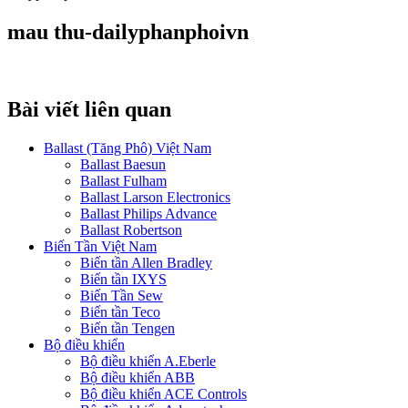
mau thu-dailyphanphoivn
Bài viết liên quan
Ballast (Tăng Phô) Việt Nam
Ballast Baesun
Ballast Fulham
Ballast Larson Electronics
Ballast Philips Advance
Ballast Robertson
Biến Tần Việt Nam
Biến tần Allen Bradley
Biến tần IXYS
Biến Tần Sew
Biến tần Teco
Biến tần Tengen
Bộ điều khiển
Bộ điều khiển A.Eberle
Bộ điều khiển ABB
Bộ điều khiển ACE Controls