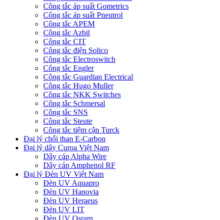
Công tắc áp suất Gometrics
Công tắc áp suất Pneutrol
Công tắc APEM
Công tắc Azbil
Công tắc CIT
Công tắc điện Solico
Công tắc Electroswitch
Công tắc Engler
Công tắc Guardian Electrical
Công tắc Hugo Muller
Công tắc NKK Switches
Công tắc Schmersal
Công tắc SNS
Công tắc Steute
Công tắc tiệm cận Turck
Đại lý chổi than E-Carbon
Đại lý dây Curoa Việt Nam
Dây cáp Alpha Wire
Dây cáp Amphenol RF
Đại lý Đèn UV Việt Nam
Đèn UV Aquapro
Đèn UV Hanovia
Đèn UV Heraeus
Đèn UV LIT
Đèn UV Osram