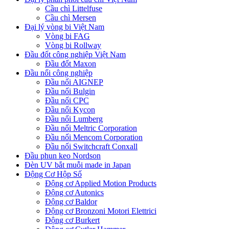
Cầu chì Littelfuse
Cầu chì Mersen
Đại lý vòng bi Việt Nam
Vòng bi FAG
Vòng bi Rollway
Đầu đốt công nghiệp Việt Nam
Đầu đốt Maxon
Đầu nối công nghiệp
Đầu nối AIGNEP
Đầu nối Bulgin
Đầu nối CPC
Đầu nối Kycon
Đầu nối Lumberg
Đầu nối Meltric Corporation
Đầu nối Mencom Corporation
Đầu nối Switchcraft Conxall
Đầu phun keo Nordson
Đèn UV bắt muỗi made in Japan
Động Cơ Hộp Số
Động cơ Applied Motion Products
Động cơ Autonics
Động cơ Baldor
Động cơ Bronzoni Motori Elettrici
Động cơ Burkert