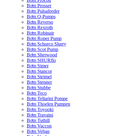
Bơm Procon
Bơm Prosser
Bơm Pulsafeeder
Bơm Q-Pumps
Bơm Reverso
Bơm Rexroth
Bơm Robinair
Bơm Roper Pump
Bơm Schurco Slurry
Bơm Scot Pump
Bơm Sherwood
Bơm SHURflo
Bơm Simer
Bơm Stancor
Bơm Steimel
Bơm Stenner
Bơm Stubbe
Bơm Teco
Bơm Tellarini Pompe
Bơm Thoelen Pumpen
Bơm Toyooki
Bơm Travaini
Bơm Tuthill
Bơm Vaccon
Bơm Veljan