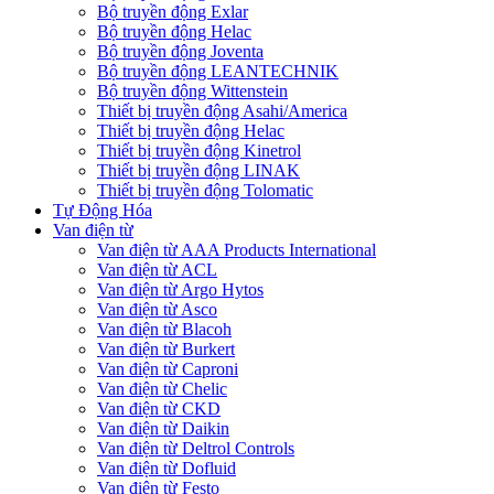
Bộ truyền động Exlar
Bộ truyền động Helac
Bộ truyền động Joventa
Bộ truyền động LEANTECHNIK
Bộ truyền động Wittenstein
Thiết bị truyền động Asahi/America
Thiết bị truyền động Helac
Thiết bị truyền động Kinetrol
Thiết bị truyền động LINAK
Thiết bị truyền động Tolomatic
Tự Động Hóa
Van điện từ
Van điện từ AAA Products International
Van điện từ ACL
Van điện từ Argo Hytos
Van điện từ Asco
Van điện từ Blacoh
Van điện từ Burkert
Van điện từ Caproni
Van điện từ Chelic
Van điện từ CKD
Van điện từ Daikin
Van điện từ Deltrol Controls
Van điện từ Dofluid
Van điện từ Festo