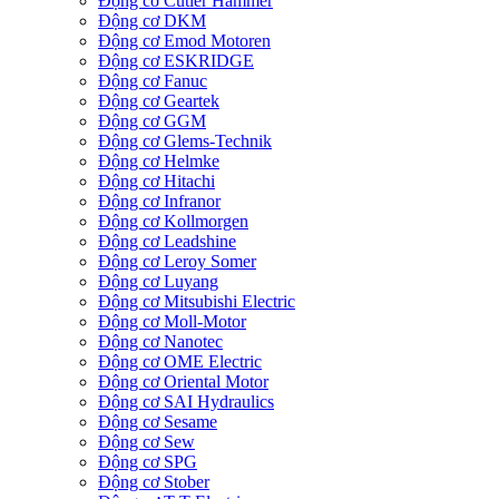
Động cơ Cutler Hammer
Động cơ DKM
Động cơ Emod Motoren
Động cơ ESKRIDGE
Động cơ Fanuc
Động cơ Geartek
Động cơ GGM
Động cơ Glems-Technik
Động cơ Helmke
Động cơ Hitachi
Động cơ Infranor
Động cơ Kollmorgen
Động cơ Leadshine
Động cơ Leroy Somer
Động cơ Luyang
Động cơ Mitsubishi Electric
Động cơ Moll-Motor
Động cơ Nanotec
Động cơ OME Electric
Động cơ Oriental Motor
Động cơ SAI Hydraulics
Động cơ Sesame
Động cơ Sew
Động cơ SPG
Động cơ Stober