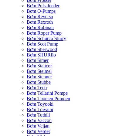
Bơm Prosser
Bơm Pulsafeeder
Bơm Q-Pumps
Bơm Reverso
Bơm Rexroth
Bơm Robinair
Bơm Roper Pump
Bơm Schurco Slurry
Bơm Scot Pump
Bơm Sherwood
Bơm SHURflo
Bơm Simer
Bơm Stancor
Bơm Steimel
Bơm Stenner
Bơm Stubbe
Bơm Teco
Bơm Tellarini Pompe
Bơm Thoelen Pumpen
Bơm Toyooki
Bơm Travaini
Bơm Tuthill
Bơm Vaccon
Bơm Veljan
Bơm Verder