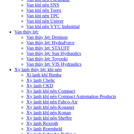
Van khí nén SNS
Van khí nén Torex
Van khí nén TPC
Van khí nén Univer
Van khí nén VYC Industrial
Van thủy lực
Van thủy lực Denison
Van thủy lực HydraForce
Van thủy lực STAUFF
Van thủy lực Sun Hydraulics
Van thủy lực Toyooki
Van thủy lực VIS Hydraulics
Xy lanh thủy lực khi nén
Xi lanh khí Bimba
Xy lanh Chelic
Xy lanh CKD
Xy lanh khí nén Compact
Xy lanh khí nén Compact Automation Products
Xy lanh khí nén Fabco-Air
Xy lanh khí nén Koganei
Xy lanh khí nén Konan
Xy lanh khí nén Sheffer
Xy lanh Rexroth
Xy lanh Roemheld