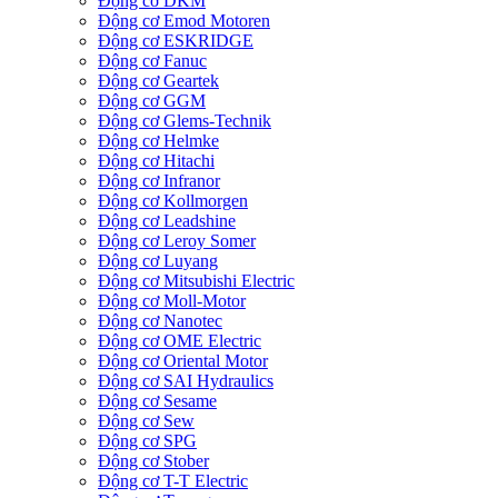
Động cơ DKM
Động cơ Emod Motoren
Động cơ ESKRIDGE
Động cơ Fanuc
Động cơ Geartek
Động cơ GGM
Động cơ Glems-Technik
Động cơ Helmke
Động cơ Hitachi
Động cơ Infranor
Động cơ Kollmorgen
Động cơ Leadshine
Động cơ Leroy Somer
Động cơ Luyang
Động cơ Mitsubishi Electric
Động cơ Moll-Motor
Động cơ Nanotec
Động cơ OME Electric
Động cơ Oriental Motor
Động cơ SAI Hydraulics
Động cơ Sesame
Động cơ Sew
Động cơ SPG
Động cơ Stober
Động cơ T-T Electric