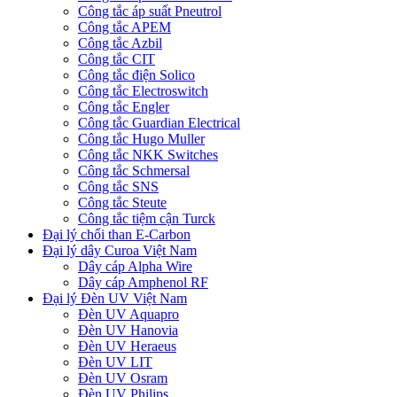
Công tắc áp suất Pneutrol
Công tắc APEM
Công tắc Azbil
Công tắc CIT
Công tắc điện Solico
Công tắc Electroswitch
Công tắc Engler
Công tắc Guardian Electrical
Công tắc Hugo Muller
Công tắc NKK Switches
Công tắc Schmersal
Công tắc SNS
Công tắc Steute
Công tắc tiệm cận Turck
Đại lý chổi than E-Carbon
Đại lý dây Curoa Việt Nam
Dây cáp Alpha Wire
Dây cáp Amphenol RF
Đại lý Đèn UV Việt Nam
Đèn UV Aquapro
Đèn UV Hanovia
Đèn UV Heraeus
Đèn UV LIT
Đèn UV Osram
Đèn UV Philips