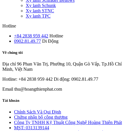
Xy lanh Schrader Bellows
Xy lanh Schunk
Xy lanh STNC
Xy lanh TPC
Hotline
+84 2838 959 442
Hotline
0902.81.49.77
Di Động
Về chúng tôi
Địa chỉ
96 Phan Văn Trị, Phường 10, Quận Gò Vấp, Tp.Hồ Chí
Minh, Việt Nam
Hotline: +84 2838 959 442
Di động: 0902.81.49.77
Email
thu@hoangthienphat.com
Tài khoản
Chính Sách Và Qui Định
Chứng nhận bộ công thương
Công Ty TNHH Kỹ Thuật Công Nghệ Hoàng Thiên Phát
MST: 0313139144