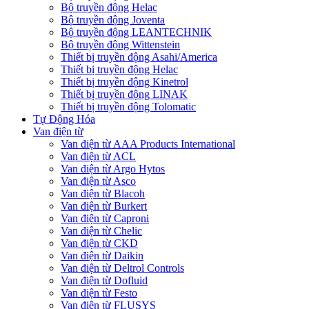
Bộ truyền động Helac
Bộ truyền động Joventa
Bộ truyền động LEANTECHNIK
Bộ truyền động Wittenstein
Thiết bị truyền động Asahi/America
Thiết bị truyền động Helac
Thiết bị truyền động Kinetrol
Thiết bị truyền động LINAK
Thiết bị truyền động Tolomatic
Tự Động Hóa
Van điện từ
Van điện từ AAA Products International
Van điện từ ACL
Van điện từ Argo Hytos
Van điện từ Asco
Van điện từ Blacoh
Van điện từ Burkert
Van điện từ Caproni
Van điện từ Chelic
Van điện từ CKD
Van điện từ Daikin
Van điện từ Deltrol Controls
Van điện từ Dofluid
Van điện từ Festo
Van điện từ FLUSYS