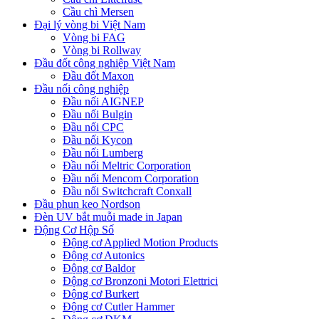
Cầu chì Mersen
Đại lý vòng bi Việt Nam
Vòng bi FAG
Vòng bi Rollway
Đầu đốt công nghiệp Việt Nam
Đầu đốt Maxon
Đầu nối công nghiệp
Đầu nối AIGNEP
Đầu nối Bulgin
Đầu nối CPC
Đầu nối Kycon
Đầu nối Lumberg
Đầu nối Meltric Corporation
Đầu nối Mencom Corporation
Đầu nối Switchcraft Conxall
Đầu phun keo Nordson
Đèn UV bắt muỗi made in Japan
Động Cơ Hộp Số
Động cơ Applied Motion Products
Động cơ Autonics
Động cơ Baldor
Động cơ Bronzoni Motori Elettrici
Động cơ Burkert
Động cơ Cutler Hammer