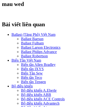
mau wed
Bài viết liên quan
Ballast (Tăng Phô) Việt Nam
Ballast Baesun
Ballast Fulham
Ballast Larson Electronics
Ballast Philips Advance
Ballast Robertson
Biến Tần Việt Nam
Biến tần Allen Bradley
Biến tần IXYS
Biến Tần Sew
Biến tần Teco
Biến tần Tengen
Bộ điều khiển
Bộ điều khiển A.Eberle
Bộ điều khiển ABB
Bộ điều khiển ACE Controls
Bộ điều khiển Advantech