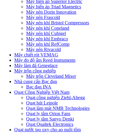
Máy biến áp Superior Electric
Máy biến áp Triad Magnetics
Máy nén Dorin Innovation
Máy nén Frascold
Máy nén khí Bristol Compressors
Máy nén khí Copeland
Máy nén khí Cubigel
Máy nén khí Embraco
Máy nén khí RefComp
Máy nén Rivacold
Máy chiết rót VEMAG
Máy đo độ ẩm Reed Instruments
Máy làm đá Geneglace
Máy trộn công nghiệp
Máy trộn Cleveland Mixer
Nhà cung cấp Bạc đạn
Bạc đạn INA
Quạt Công Nghiệp Việt Nam
Quạt công nghiệp Ziehl-Abegg
Quạt hút Leipole
Quạt làm mát NMB Technologies
Quạt ly tâm Orion Fans
Quạt ly tâm Sanyo Denki
Quạt Qualtek Electronics
Quạt nước tạo oxy cho ao nuôi tôm