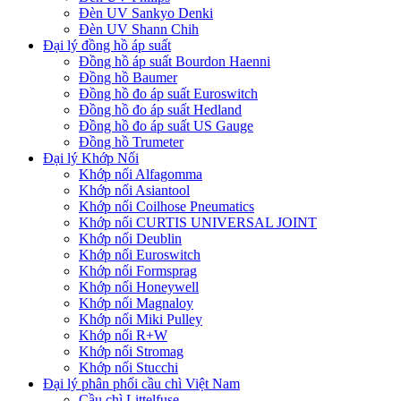
Đèn UV Sankyo Denki
Đèn UV Shann Chih
Đại lý đồng hồ áp suất
Đồng hồ áp suất Bourdon Haenni
Đồng hồ Baumer
Đồng hồ đo áp suất Euroswitch
Đồng hồ đo áp suất Hedland
Đồng hồ đo áp suất US Gauge
Đồng hồ Trumeter
Đại lý Khớp Nối
Khớp nối Alfagomma
Khớp nối Asiantool
Khớp nối Coilhose Pneumatics
Khớp nối CURTIS UNIVERSAL JOINT
Khớp nối Deublin
Khớp nối Euroswitch
Khớp nối Formsprag
Khớp nối Honeywell
Khớp nối Magnaloy
Khớp nối Miki Pulley
Khớp nối R+W
Khớp nối Stromag
Khớp nối Stucchi
Đại lý phân phối cầu chì Việt Nam
Cầu chì Littelfuse