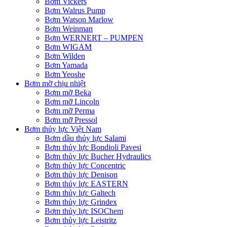
Bơm Vickers
Bơm Walrus Pump
Bơm Watson Marlow
Bơm Weinman
Bơm WERNERT – PUMPEN
Bơm WIGAM
Bơm Wilden
Bơm Yamada
Bơm Yeoshe
Bơm mỡ chịu nhiệt
Bơm mỡ Beka
Bơm mỡ Lincoln
Bơm mỡ Perma
Bơm mỡ Pressol
Bơm thủy lực Việt Nam
Bơm dầu thủy lực Salami
Bơm thủy lực Bondioli Pavesi
Bơm thủy lực Bucher Hydraulics
Bơm thủy lực Concentric
Bơm thủy lực Denison
Bơm thủy lực EASTERN
Bơm thủy lực Galtech
Bơm thủy lực Grindex
Bơm thủy lực ISOChem
Bơm thủy lực Leistritz