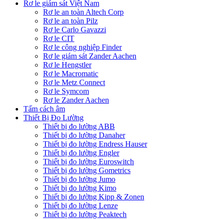
Rơ le giám sát Việt Nam
Rơ le an toàn Altech Corp
Rơ le an toàn Pilz
Rơ le Carlo Gavazzi
Rơ le CIT
Rơ le công nghiệp Finder
Rơ le giám sát Zander Aachen
Rơ le Hengstler
Rơ le Macromatic
Rơ le Metz Connect
Rơ le Symcom
Rơ le Zander Aachen
Tấm cách âm
Thiết Bị Đo Lường
Thiết bị đo lường ABB
Thiết bị đo lường Danaher
Thiết bị đo lường Endress Hauser
Thiết bị đo lường Engler
Thiết bị đo lường Euroswitch
Thiết bị đo lường Gometrics
Thiết bị đo lường Jumo
Thiết bị đo lường Kimo
Thiết bị đo lường Kipp & Zonen
Thiết bị đo lường Lenze
Thiết bị đo lường Peaktech