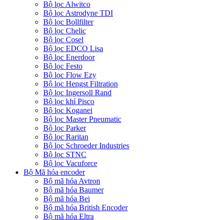
Bộ lọc Alwitco
Bộ lọc Astrodyne TDI
Bộ lọc Bollfilter
Bộ lọc Chelic
Bộ lọc Cosel
Bộ lọc EDCO Lisa
Bộ lọc Enerdoor
Bộ lọc Festo
Bộ lọc Flow Ezy
Bộ lọc Hengst Filtration
Bộ lọc Ingersoll Rand
Bộ lọc khí Pisco
Bộ lọc Koganei
Bộ lọc Master Pneumatic
Bộ lọc Parker
Bộ lọc Raritan
Bộ lọc Schroeder Industries
Bộ lọc STNC
Bộ lọc Vacuforce
Bộ Mã hóa encoder
Bộ mã hóa Avtron
Bộ mã hóa Baumer
Bộ mã hóa Bei
Bộ mã hóa British Encoder
Bộ mã hóa Eltra