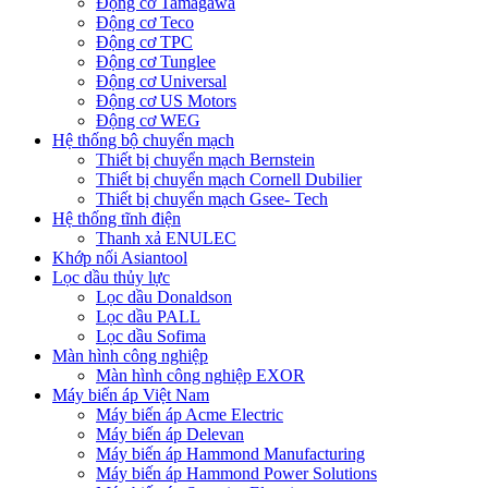
Động cơ Tamagawa
Động cơ Teco
Động cơ TPC
Động cơ Tunglee
Động cơ Universal
Động cơ US Motors
Động cơ WEG
Hệ thống bộ chuyển mạch
Thiết bị chuyển mạch Bernstein
Thiết bị chuyển mạch Cornell Dubilier
Thiết bị chuyển mạch Gsee- Tech
Hệ thống tĩnh điện
Thanh xả ENULEC
Khớp nối Asiantool
Lọc dầu thủy lực
Lọc dầu Donaldson
Lọc dầu PALL
Lọc dầu Sofima
Màn hình công nghiệp
Màn hình công nghiệp EXOR
Máy biến áp Việt Nam
Máy biến áp Acme Electric
Máy biến áp Delevan
Máy biến áp Hammond Manufacturing
Máy biến áp Hammond Power Solutions