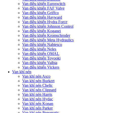
Van điều khiển Euroswitch
Van điều khiển FAF Valve
Van điều khiển Griffco
Van điều khiển Hayward
Van điều khiển Hydra Force
Van điều khiển Johnson Control
Van điều khiển Koganei
Van điều khiển Kromschroder
Van điều khiển Meta Hydraulics
Van điều khiển Nabtesco
Van điều khiển Neles
Van điều khiển OMAL
Van điều khiển Toyooki
Van điều khiển Valbia
Van điều khiển Vickers
Van khí nén
Van khí nén Asco
Van khí nén Burkert
Van khí nén Chelic
Van khí nén Clippard
Van khí nén Harris
Van khí nén Hydac
Van khí nén Konan
Van khí nén Parker
Van khí nén Pneumatic