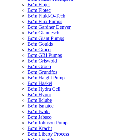
Bơm Flojet
Bơm Flotec
Bơm Fluid-O-Tech
Bơm Flux Pumps
Bơm Gardner Denver
Bơm Gianneschi
Bơm Giant Pumps
Bơm Goulds
Bơm Graco
Bơm GRI Pumps
Bơm Griswold
Bơm Groco
Bơm Grundfos
Bơm Haight Pump
Bơm Haskel
Bơm Hydra Cell
Bơm Hypro
Bơm Ilclube
Bơm Ismatec
Bơm Iwaki
Bơm Jabsco
Bơm Johnson Pump
Bơm Kracht
Bơm Liberty Process
Bơm Liquiflo