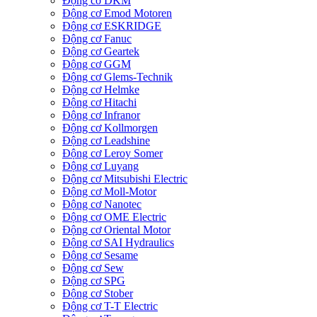
Động cơ DKM
Động cơ Emod Motoren
Động cơ ESKRIDGE
Động cơ Fanuc
Động cơ Geartek
Động cơ GGM
Động cơ Glems-Technik
Động cơ Helmke
Động cơ Hitachi
Động cơ Infranor
Động cơ Kollmorgen
Động cơ Leadshine
Động cơ Leroy Somer
Động cơ Luyang
Động cơ Mitsubishi Electric
Động cơ Moll-Motor
Động cơ Nanotec
Động cơ OME Electric
Động cơ Oriental Motor
Động cơ SAI Hydraulics
Động cơ Sesame
Động cơ Sew
Động cơ SPG
Động cơ Stober
Động cơ T-T Electric