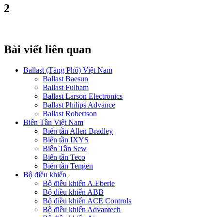
2
Bài viết liên quan
Ballast (Tăng Phô) Việt Nam
Ballast Baesun
Ballast Fulham
Ballast Larson Electronics
Ballast Philips Advance
Ballast Robertson
Biến Tần Việt Nam
Biến tần Allen Bradley
Biến tần IXYS
Biến Tần Sew
Biến tần Teco
Biến tần Tengen
Bộ điều khiển
Bộ điều khiển A.Eberle
Bộ điều khiển ABB
Bộ điều khiển ACE Controls
Bộ điều khiển Advantech