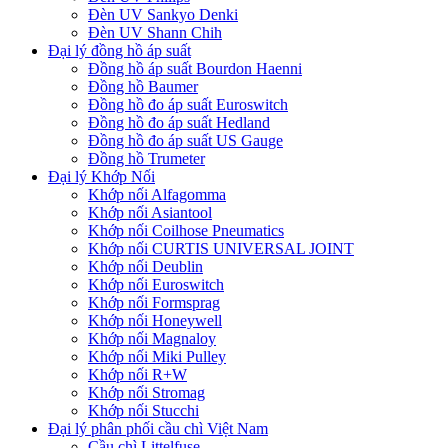
Đèn UV Sankyo Denki
Đèn UV Shann Chih
Đại lý đồng hồ áp suất
Đồng hồ áp suất Bourdon Haenni
Đồng hồ Baumer
Đồng hồ đo áp suất Euroswitch
Đồng hồ đo áp suất Hedland
Đồng hồ đo áp suất US Gauge
Đồng hồ Trumeter
Đại lý Khớp Nối
Khớp nối Alfagomma
Khớp nối Asiantool
Khớp nối Coilhose Pneumatics
Khớp nối CURTIS UNIVERSAL JOINT
Khớp nối Deublin
Khớp nối Euroswitch
Khớp nối Formsprag
Khớp nối Honeywell
Khớp nối Magnaloy
Khớp nối Miki Pulley
Khớp nối R+W
Khớp nối Stromag
Khớp nối Stucchi
Đại lý phân phối cầu chì Việt Nam
Cầu chì Littelfuse