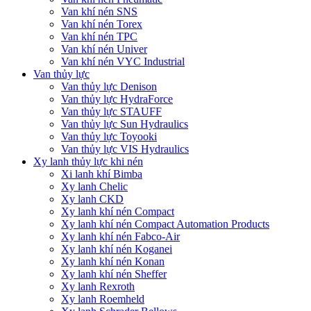
Van khí nén SNS
Van khí nén Torex
Van khí nén TPC
Van khí nén Univer
Van khí nén VYC Industrial
Van thủy lực
Van thủy lực Denison
Van thủy lực HydraForce
Van thủy lực STAUFF
Van thủy lực Sun Hydraulics
Van thủy lực Toyooki
Van thủy lực VIS Hydraulics
Xy lanh thủy lực khi nén
Xi lanh khí Bimba
Xy lanh Chelic
Xy lanh CKD
Xy lanh khí nén Compact
Xy lanh khí nén Compact Automation Products
Xy lanh khí nén Fabco-Air
Xy lanh khí nén Koganei
Xy lanh khí nén Konan
Xy lanh khí nén Sheffer
Xy lanh Rexroth
Xy lanh Roemheld