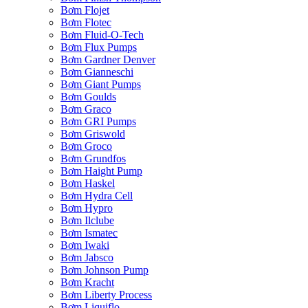
Bơm Flojet
Bơm Flotec
Bơm Fluid-O-Tech
Bơm Flux Pumps
Bơm Gardner Denver
Bơm Gianneschi
Bơm Giant Pumps
Bơm Goulds
Bơm Graco
Bơm GRI Pumps
Bơm Griswold
Bơm Groco
Bơm Grundfos
Bơm Haight Pump
Bơm Haskel
Bơm Hydra Cell
Bơm Hypro
Bơm Ilclube
Bơm Ismatec
Bơm Iwaki
Bơm Jabsco
Bơm Johnson Pump
Bơm Kracht
Bơm Liberty Process
Bơm Liquiflo