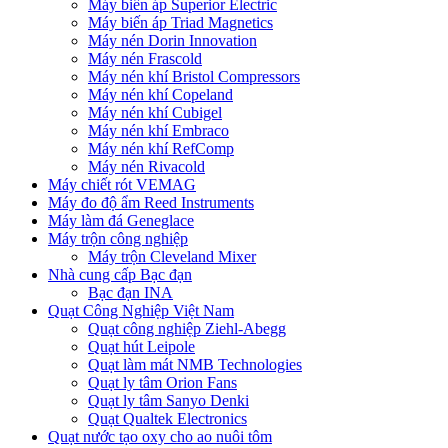
Máy biến áp Superior Electric
Máy biến áp Triad Magnetics
Máy nén Dorin Innovation
Máy nén Frascold
Máy nén khí Bristol Compressors
Máy nén khí Copeland
Máy nén khí Cubigel
Máy nén khí Embraco
Máy nén khí RefComp
Máy nén Rivacold
Máy chiết rót VEMAG
Máy đo độ ẩm Reed Instruments
Máy làm đá Geneglace
Máy trộn công nghiệp
Máy trộn Cleveland Mixer
Nhà cung cấp Bạc đạn
Bạc đạn INA
Quạt Công Nghiệp Việt Nam
Quạt công nghiệp Ziehl-Abegg
Quạt hút Leipole
Quạt làm mát NMB Technologies
Quạt ly tâm Orion Fans
Quạt ly tâm Sanyo Denki
Quạt Qualtek Electronics
Quạt nước tạo oxy cho ao nuôi tôm