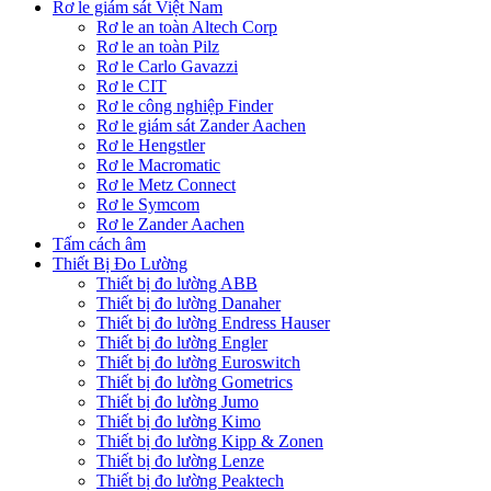
Rơ le giám sát Việt Nam
Rơ le an toàn Altech Corp
Rơ le an toàn Pilz
Rơ le Carlo Gavazzi
Rơ le CIT
Rơ le công nghiệp Finder
Rơ le giám sát Zander Aachen
Rơ le Hengstler
Rơ le Macromatic
Rơ le Metz Connect
Rơ le Symcom
Rơ le Zander Aachen
Tấm cách âm
Thiết Bị Đo Lường
Thiết bị đo lường ABB
Thiết bị đo lường Danaher
Thiết bị đo lường Endress Hauser
Thiết bị đo lường Engler
Thiết bị đo lường Euroswitch
Thiết bị đo lường Gometrics
Thiết bị đo lường Jumo
Thiết bị đo lường Kimo
Thiết bị đo lường Kipp & Zonen
Thiết bị đo lường Lenze
Thiết bị đo lường Peaktech