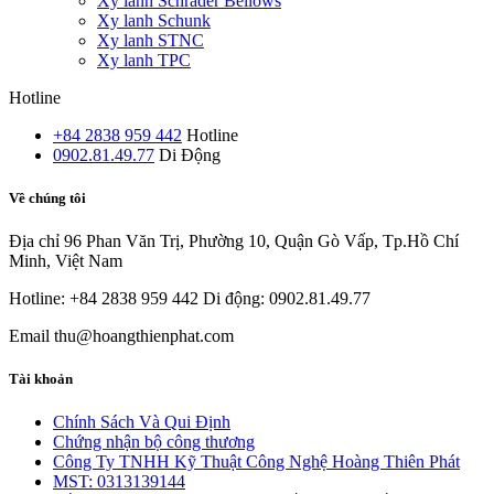
Xy lanh Schrader Bellows
Xy lanh Schunk
Xy lanh STNC
Xy lanh TPC
Hotline
+84 2838 959 442
Hotline
0902.81.49.77
Di Động
Về chúng tôi
Địa chỉ
96 Phan Văn Trị, Phường 10, Quận Gò Vấp, Tp.Hồ Chí
Minh, Việt Nam
Hotline: +84 2838 959 442
Di động: 0902.81.49.77
Email
thu@hoangthienphat.com
Tài khoản
Chính Sách Và Qui Định
Chứng nhận bộ công thương
Công Ty TNHH Kỹ Thuật Công Nghệ Hoàng Thiên Phát
MST: 0313139144