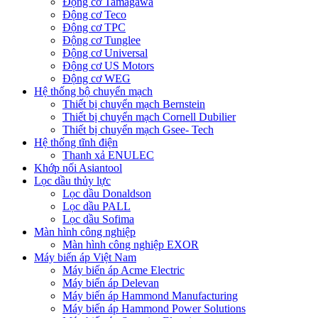
Động cơ Tamagawa
Động cơ Teco
Động cơ TPC
Động cơ Tunglee
Động cơ Universal
Động cơ US Motors
Động cơ WEG
Hệ thống bộ chuyển mạch
Thiết bị chuyển mạch Bernstein
Thiết bị chuyển mạch Cornell Dubilier
Thiết bị chuyển mạch Gsee- Tech
Hệ thống tĩnh điện
Thanh xả ENULEC
Khớp nối Asiantool
Lọc dầu thủy lực
Lọc dầu Donaldson
Lọc dầu PALL
Lọc dầu Sofima
Màn hình công nghiệp
Màn hình công nghiệp EXOR
Máy biến áp Việt Nam
Máy biến áp Acme Electric
Máy biến áp Delevan
Máy biến áp Hammond Manufacturing
Máy biến áp Hammond Power Solutions