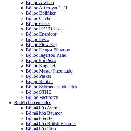
Bộ lọc Alwitco
Bộ lọc Astrodyne TDI
Bộ lọc Bollfilter
Bộ lọc Chelic
Bộ lọc Cosel
Bộ lọc EDCO Lisa
Bộ lọc Enerdoor
Bộ lọc Festo
Bộ lọc Flow Ezy
Bộ lọc Hengst Filtration
Bộ lọc Ingersoll Rand
Bộ lọc khí Pisco
Bộ lọc Koganei
Bộ lọc Master Pneumatic
Bộ lọc Parker
Bộ lọc Raritan
Bộ lọc Schroeder Industries
Bộ lọc STNC
Bộ lọc Vacuforce
Bộ Mã hóa encoder
Bộ mã hóa Avtron
Bộ mã hóa Baumer
Bộ mã hóa Bei
Bộ mã hóa British Encoder
Bộ mã hóa Eltra