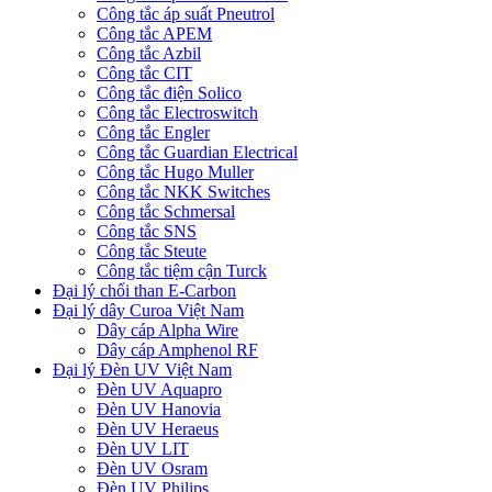
Công tắc áp suất Pneutrol
Công tắc APEM
Công tắc Azbil
Công tắc CIT
Công tắc điện Solico
Công tắc Electroswitch
Công tắc Engler
Công tắc Guardian Electrical
Công tắc Hugo Muller
Công tắc NKK Switches
Công tắc Schmersal
Công tắc SNS
Công tắc Steute
Công tắc tiệm cận Turck
Đại lý chổi than E-Carbon
Đại lý dây Curoa Việt Nam
Dây cáp Alpha Wire
Dây cáp Amphenol RF
Đại lý Đèn UV Việt Nam
Đèn UV Aquapro
Đèn UV Hanovia
Đèn UV Heraeus
Đèn UV LIT
Đèn UV Osram
Đèn UV Philips