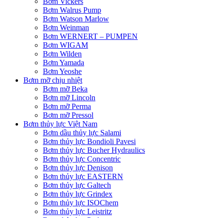
Bơm Vickers
Bơm Walrus Pump
Bơm Watson Marlow
Bơm Weinman
Bơm WERNERT – PUMPEN
Bơm WIGAM
Bơm Wilden
Bơm Yamada
Bơm Yeoshe
Bơm mỡ chịu nhiệt
Bơm mỡ Beka
Bơm mỡ Lincoln
Bơm mỡ Perma
Bơm mỡ Pressol
Bơm thủy lực Việt Nam
Bơm dầu thủy lực Salami
Bơm thủy lực Bondioli Pavesi
Bơm thủy lực Bucher Hydraulics
Bơm thủy lực Concentric
Bơm thủy lực Denison
Bơm thủy lực EASTERN
Bơm thủy lực Galtech
Bơm thủy lực Grindex
Bơm thủy lực ISOChem
Bơm thủy lực Leistritz