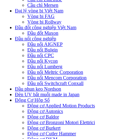
Cầu chì Mersen
Đại lý vòng bi Việt Nam
Vòng bi FAG
Vòng bi Rollway
Đầu đốt công nghiệp Việt Nam
Đầu đốt Maxon
Đầu nối công nghiệp
Đầu nối AIGNEP
Đầu nối Bulgin
Đầu nối CPC
Đầu nối Kycon
Đầu nối Lumberg
Đầu nối Meltric Corporation
Đầu nối Mencom Corporation
Đầu nối Switchcraft Conxall
Đầu phun keo Nordson
Đèn UV bắt muỗi made in Japan
Động Cơ Hộp Số
Động cơ Applied Motion Products
Động cơ Autonics
Động cơ Baldor
Động cơ Bronzoni Motori Elettrici
Động cơ Burkert
Động cơ Cutler Hammer