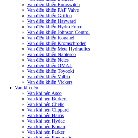
Van điều khiển Euroswitch
Van điều khiển FAF Valve
Van điều khiển Griffco
Van điều khiển Hayward
Van điều khiển Hydra Force
Van điều khiển Johnson Control
Van điều khiển Koganei
Van điều khiển Kromschroder
Van điều khiển Meta Hydraulics
Van điều khiển Nabtesco
Van điều khiển Neles
Van điều khiển OMAL
Van điều khiển Toyooki
Van điều khiển Valbia
Van điều khiển Vickers
Van khí nén
Van khí nén Asco
Van khí nén Burkert
Van khí nén Chelic
Van khí nén Clippard
Van khí nén Harris
Van khí nén Hydac
Van khí nén Konan
Van khí nén Parker
Van khí nén Pneumatic