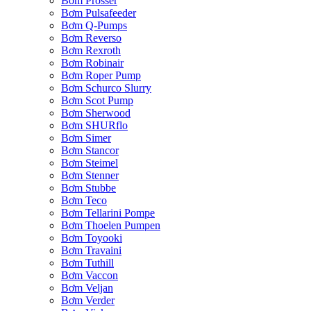
Bơm Prosser
Bơm Pulsafeeder
Bơm Q-Pumps
Bơm Reverso
Bơm Rexroth
Bơm Robinair
Bơm Roper Pump
Bơm Schurco Slurry
Bơm Scot Pump
Bơm Sherwood
Bơm SHURflo
Bơm Simer
Bơm Stancor
Bơm Steimel
Bơm Stenner
Bơm Stubbe
Bơm Teco
Bơm Tellarini Pompe
Bơm Thoelen Pumpen
Bơm Toyooki
Bơm Travaini
Bơm Tuthill
Bơm Vaccon
Bơm Veljan
Bơm Verder