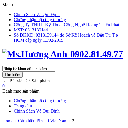
Menu
Chính Sách Và Qui Định
Chứng nhận bộ công thương
Công Ty TNHH Kỹ Thuật Công Nghệ Hoàng Thiên Phát
MST: 0313139144
Số ĐKKD: 0313139144 do Sở Kế Hoạch và Đầu Tư T.p
HCM cấp ngày 13/02/2015
Tìm kiếm
Bài viết
Sản phẩm
0
Danh mục sản phẩm
Chứng nhận bộ công thương
Trang chủ
Chính Sách Và Qui Định
Home
»
Cảm biến Pilz tại Việt Nam
»
2