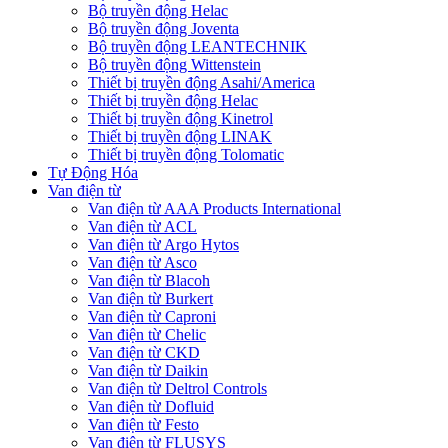
Bộ truyền động Helac
Bộ truyền động Joventa
Bộ truyền động LEANTECHNIK
Bộ truyền động Wittenstein
Thiết bị truyền động Asahi/America
Thiết bị truyền động Helac
Thiết bị truyền động Kinetrol
Thiết bị truyền động LINAK
Thiết bị truyền động Tolomatic
Tự Động Hóa
Van điện từ
Van điện từ AAA Products International
Van điện từ ACL
Van điện từ Argo Hytos
Van điện từ Asco
Van điện từ Blacoh
Van điện từ Burkert
Van điện từ Caproni
Van điện từ Chelic
Van điện từ CKD
Van điện từ Daikin
Van điện từ Deltrol Controls
Van điện từ Dofluid
Van điện từ Festo
Van điện từ FLUSYS