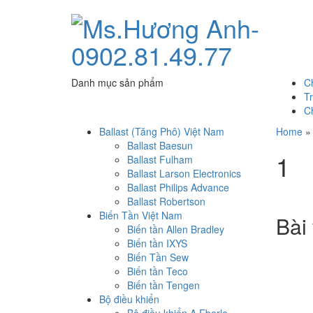
Danh mục sản phẩm
C
T
C
Ballast (Tăng Phô) Việt Nam
Home
Ballast Baesun
1
Ballast Fulham
Ballast Larson Electronics
Ballast Philips Advance
Ballast Robertson
Biến Tần Việt Nam
Bài 
Biến tần Allen Bradley
Biến tần IXYS
Biến Tần Sew
Biến tần Teco
Biến tần Tengen
Bộ điều khiển