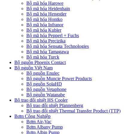
Bộ mã hóa Harowe
Bộ mã hóa Heidenhain
Bộ mã hóa Hengstler
Bộ mã hóa Hontko
Bộ mã hóa Infranor
Bộ mã hóa Kubler
Bộ mã hóa Pepperl + Fuchs
Bộ mã hóa Precizika
Bộ mã hóa Sensata Technologies
Bộ mã hóa Tamagawa
Bộ mã hóa Turck
Bộ nguồn Phoenix Contact
Bộ nguồn Việt Nam
Bộ nguồn Enulec
Bộ nguồn Muncie Power Products
Bộ nguồn SolaHD
Bộ nguồn Vetaphone
Bộ nguồn Watanabe
Bộ trao đổi nhiệt HS Cooler
Bộ trao đổi nhiệt Pfannenberg
Bộ trao đổi nhiệt Thermal Transfer Product (TTP)
Bơm Công Nghiệp
Bơm Air-Vac
Bơm Albany Pump
Bơm Albin Pump