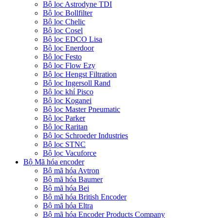
Bộ lọc Astrodyne TDI
Bộ lọc Bollfilter
Bộ lọc Chelic
Bộ lọc Cosel
Bộ lọc EDCO Lisa
Bộ lọc Enerdoor
Bộ lọc Festo
Bộ lọc Flow Ezy
Bộ lọc Hengst Filtration
Bộ lọc Ingersoll Rand
Bộ lọc khí Pisco
Bộ lọc Koganei
Bộ lọc Master Pneumatic
Bộ lọc Parker
Bộ lọc Raritan
Bộ lọc Schroeder Industries
Bộ lọc STNC
Bộ lọc Vacuforce
Bộ Mã hóa encoder
Bộ mã hóa Avtron
Bộ mã hóa Baumer
Bộ mã hóa Bei
Bộ mã hóa British Encoder
Bộ mã hóa Eltra
Bộ mã hóa Encoder Products Company