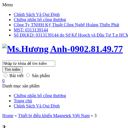
Menu
Chính Sách Và Qui Định
Chứng nhận bộ công thương
Công Ty TNHH Kỹ Thuật Công Nghệ Hoàng Thiên Phát
MST: 0313139144
Số ĐKKD: 0313139144 do Sở Kế Hoạch và Đầu Tư T.p HCM 
Tìm kiếm
Bài viết
Sản phẩm
0
Danh mục sản phẩm
Chứng nhận bộ công thương
Trang chủ
Chính Sách Và Qui Định
Home
»
Thiết bị điều khiển Magnetek Việt Nam
»
3
3