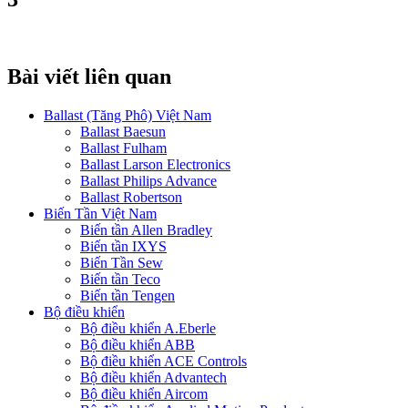
Bài viết liên quan
Ballast (Tăng Phô) Việt Nam
Ballast Baesun
Ballast Fulham
Ballast Larson Electronics
Ballast Philips Advance
Ballast Robertson
Biến Tần Việt Nam
Biến tần Allen Bradley
Biến tần IXYS
Biến Tần Sew
Biến tần Teco
Biến tần Tengen
Bộ điều khiển
Bộ điều khiển A.Eberle
Bộ điều khiển ABB
Bộ điều khiển ACE Controls
Bộ điều khiển Advantech
Bộ điều khiển Aircom