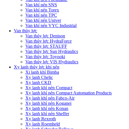
Van khí nén SNS
Van khí nén Torex
Van khí nén TPC
Van khí nén Univer
Van khí nén VYC Industrial
Van thủy lực
Van thủy lực Denison
Van thủy lực HydraForce
Van thủy lực STAUFF
Van thủy lực Sun Hydraulics
Van thủy lực Toyooki
Van thủy lực VIS Hydraulics
Xy lanh thủy lực khi nén
Xi lanh khí Bimba
Xy lanh Chelic
Xy lanh CKD
Xy lanh khí nén Compact
Xy lanh khí nén Compact Automation Products
Xy lanh khí nén Fabco-Air
Xy lanh khí nén Koganei
Xy lanh khí nén Konan
Xy lanh khí nén Sheffer
Xy lanh Rexroth
Xy lanh Roemheld