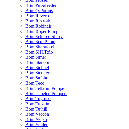
Bơm Prosser
Bơm Pulsafeeder
Bơm Q-Pumps
Bơm Reverso
Bơm Rexroth
Bơm Robinair
Bơm Roper Pump
Bơm Schurco Slurry
Bơm Scot Pump
Bơm Sherwood
Bơm SHURflo
Bơm Simer
Bơm Stancor
Bơm Steimel
Bơm Stenner
Bơm Stubbe
Bơm Teco
Bơm Tellarini Pompe
Bơm Thoelen Pumpen
Bơm Toyooki
Bơm Travaini
Bơm Tuthill
Bơm Vaccon
Bơm Veljan
Bơm Verder