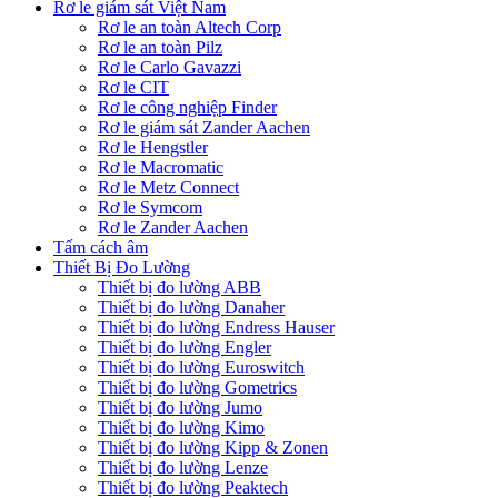
Rơ le giám sát Việt Nam
Rơ le an toàn Altech Corp
Rơ le an toàn Pilz
Rơ le Carlo Gavazzi
Rơ le CIT
Rơ le công nghiệp Finder
Rơ le giám sát Zander Aachen
Rơ le Hengstler
Rơ le Macromatic
Rơ le Metz Connect
Rơ le Symcom
Rơ le Zander Aachen
Tấm cách âm
Thiết Bị Đo Lường
Thiết bị đo lường ABB
Thiết bị đo lường Danaher
Thiết bị đo lường Endress Hauser
Thiết bị đo lường Engler
Thiết bị đo lường Euroswitch
Thiết bị đo lường Gometrics
Thiết bị đo lường Jumo
Thiết bị đo lường Kimo
Thiết bị đo lường Kipp & Zonen
Thiết bị đo lường Lenze
Thiết bị đo lường Peaktech