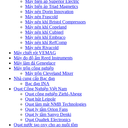
Máy biến áp Superior Electric
Máy biến áp Triad Magnetics
Máy nén Dorin Innovation
Máy nén Frascold
Máy nén khí Bristol Compressors
Máy nén khí Copeland
Máy nén khí Cubigel
Máy nén khí Embraco
Máy nén khí RefComp
Máy nén Rivacold
Máy chiết rót VEMAG
Máy đo độ ẩm Reed Instruments
Máy làm đá Geneglace
Máy trộn công nghiệp
Máy trộn Cleveland Mixer
Nhà cung cấp Bạc đạn
Bạc đạn INA
Quạt Công Nghiệp Việt Nam
Quạt công nghiệp Ziehl-Abegg
Quạt hút Leipole
Quạt làm mát NMB Technologies
Quạt ly tâm Orion Fans
Quạt ly tâm Sanyo Denki
Quạt Qualtek Electronics
Quạt nước tạo oxy cho ao nuôi tôm