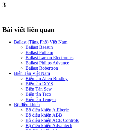
3
Bài viết liên quan
Ballast (Tăng Phô) Việt Nam
Ballast Baesun
Ballast Fulham
Ballast Larson Electronics
Ballast Philips Advance
Ballast Robertson
Biến Tần Việt Nam
Biến tần Allen Bradley
Biến tần IXYS
Biến Tần Sew
Biến tần Teco
Biến tần Tengen
Bộ điều khiển
Bộ điều khiển A.Eberle
Bộ điều khiển ABB
Bộ điều khiển ACE Controls
Bộ điều khiển Advantech