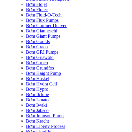
Bơm Flojet
Bơm Flotec
Bơm Fluid-O-Tech
Bơm Flux Pumps
Bơm Gardner Denver
Bơm Gianneschi
Bơm Giant Pumps
Bơm Goulds
Bơm Graco
Bơm GRI Pumps
Bơm Griswold
Bơm Groco
Bơm Grundfos
Bơm Haight Pump
Bơm Haskel
Bơm Hydra Cell
Bơm Hypro
Bơm Ilclube
Bơm Ismatec
Bơm Iwaki
Bơm Jabsco
Bơm Johnson Pump
Bơm Kracht
Bơm Liberty Process
Bơm Liquiflo