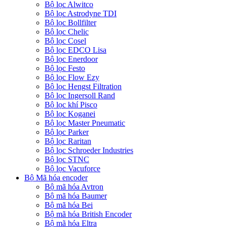
Bộ lọc Alwitco
Bộ lọc Astrodyne TDI
Bộ lọc Bollfilter
Bộ lọc Chelic
Bộ lọc Cosel
Bộ lọc EDCO Lisa
Bộ lọc Enerdoor
Bộ lọc Festo
Bộ lọc Flow Ezy
Bộ lọc Hengst Filtration
Bộ lọc Ingersoll Rand
Bộ lọc khí Pisco
Bộ lọc Koganei
Bộ lọc Master Pneumatic
Bộ lọc Parker
Bộ lọc Raritan
Bộ lọc Schroeder Industries
Bộ lọc STNC
Bộ lọc Vacuforce
Bộ Mã hóa encoder
Bộ mã hóa Avtron
Bộ mã hóa Baumer
Bộ mã hóa Bei
Bộ mã hóa British Encoder
Bộ mã hóa Eltra