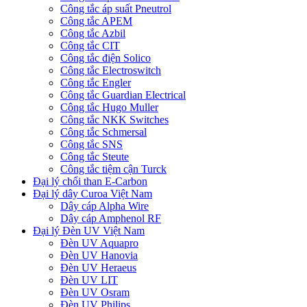
Công tắc áp suất Pneutrol
Công tắc APEM
Công tắc Azbil
Công tắc CIT
Công tắc điện Solico
Công tắc Electroswitch
Công tắc Engler
Công tắc Guardian Electrical
Công tắc Hugo Muller
Công tắc NKK Switches
Công tắc Schmersal
Công tắc SNS
Công tắc Steute
Công tắc tiệm cận Turck
Đại lý chổi than E-Carbon
Đại lý dây Curoa Việt Nam
Dây cáp Alpha Wire
Dây cáp Amphenol RF
Đại lý Đèn UV Việt Nam
Đèn UV Aquapro
Đèn UV Hanovia
Đèn UV Heraeus
Đèn UV LIT
Đèn UV Osram
Đèn UV Philips