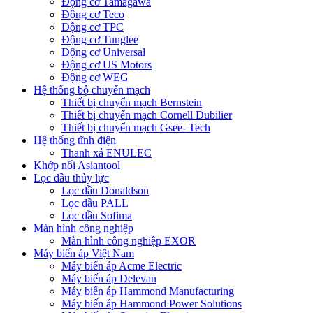
Động cơ Tamagawa
Động cơ Teco
Động cơ TPC
Động cơ Tunglee
Động cơ Universal
Động cơ US Motors
Động cơ WEG
Hệ thống bộ chuyển mạch
Thiết bị chuyển mạch Bernstein
Thiết bị chuyển mạch Cornell Dubilier
Thiết bị chuyển mạch Gsee- Tech
Hệ thống tĩnh điện
Thanh xả ENULEC
Khớp nối Asiantool
Lọc dầu thủy lực
Lọc dầu Donaldson
Lọc dầu PALL
Lọc dầu Sofima
Màn hình công nghiệp
Màn hình công nghiệp EXOR
Máy biến áp Việt Nam
Máy biến áp Acme Electric
Máy biến áp Delevan
Máy biến áp Hammond Manufacturing
Máy biến áp Hammond Power Solutions