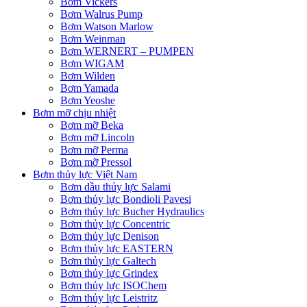
Bơm Vickers
Bơm Walrus Pump
Bơm Watson Marlow
Bơm Weinman
Bơm WERNERT – PUMPEN
Bơm WIGAM
Bơm Wilden
Bơm Yamada
Bơm Yeoshe
Bơm mỡ chịu nhiệt
Bơm mỡ Beka
Bơm mỡ Lincoln
Bơm mỡ Perma
Bơm mỡ Pressol
Bơm thủy lực Việt Nam
Bơm dầu thủy lực Salami
Bơm thủy lực Bondioli Pavesi
Bơm thủy lực Bucher Hydraulics
Bơm thủy lực Concentric
Bơm thủy lực Denison
Bơm thủy lực EASTERN
Bơm thủy lực Galtech
Bơm thủy lực Grindex
Bơm thủy lực ISOChem
Bơm thủy lực Leistritz