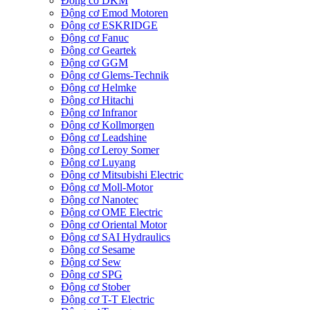
Động cơ DKM
Động cơ Emod Motoren
Động cơ ESKRIDGE
Động cơ Fanuc
Động cơ Geartek
Động cơ GGM
Động cơ Glems-Technik
Động cơ Helmke
Động cơ Hitachi
Động cơ Infranor
Động cơ Kollmorgen
Động cơ Leadshine
Động cơ Leroy Somer
Động cơ Luyang
Động cơ Mitsubishi Electric
Động cơ Moll-Motor
Động cơ Nanotec
Động cơ OME Electric
Động cơ Oriental Motor
Động cơ SAI Hydraulics
Động cơ Sesame
Động cơ Sew
Động cơ SPG
Động cơ Stober
Động cơ T-T Electric