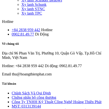
Xy lanh Schrader Bellows
Xy lanh Schunk
Xy lanh STNC
Xy lanh TPC
Hotline
+84 2838 959 442
Hotline
0902.81.49.77
Di Động
Về chúng tôi
Địa chỉ
96 Phan Văn Trị, Phường 10, Quận Gò Vấp, Tp.Hồ Chí
Minh, Việt Nam
Hotline: +84 2838 959 442
Di động: 0902.81.49.77
Email
thu@hoangthienphat.com
Tài khoản
Chính Sách Và Qui Định
Chứng nhận bộ công thương
Công Ty TNHH Kỹ Thuật Công Nghệ Hoàng Thiên Phát
MST: 0313139144