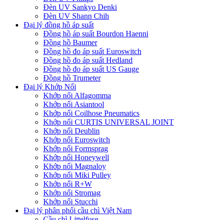
Đèn UV Sankyo Denki
Đèn UV Shann Chih
Đại lý đồng hồ áp suất
Đồng hồ áp suất Bourdon Haenni
Đồng hồ Baumer
Đồng hồ đo áp suất Euroswitch
Đồng hồ đo áp suất Hedland
Đồng hồ đo áp suất US Gauge
Đồng hồ Trumeter
Đại lý Khớp Nối
Khớp nối Alfagomma
Khớp nối Asiantool
Khớp nối Coilhose Pneumatics
Khớp nối CURTIS UNIVERSAL JOINT
Khớp nối Deublin
Khớp nối Euroswitch
Khớp nối Formsprag
Khớp nối Honeywell
Khớp nối Magnaloy
Khớp nối Miki Pulley
Khớp nối R+W
Khớp nối Stromag
Khớp nối Stucchi
Đại lý phân phối cầu chì Việt Nam
Cầu chì Littelfuse