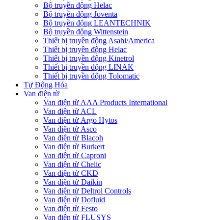
Bộ truyền động Helac
Bộ truyền động Joventa
Bộ truyền động LEANTECHNIK
Bộ truyền động Wittenstein
Thiết bị truyền động Asahi/America
Thiết bị truyền động Helac
Thiết bị truyền động Kinetrol
Thiết bị truyền động LINAK
Thiết bị truyền động Tolomatic
Tự Động Hóa
Van điện từ
Van điện từ AAA Products International
Van điện từ ACL
Van điện từ Argo Hytos
Van điện từ Asco
Van điện từ Blacoh
Van điện từ Burkert
Van điện từ Caproni
Van điện từ Chelic
Van điện từ CKD
Van điện từ Daikin
Van điện từ Deltrol Controls
Van điện từ Dofluid
Van điện từ Festo
Van điện từ FLUSYS