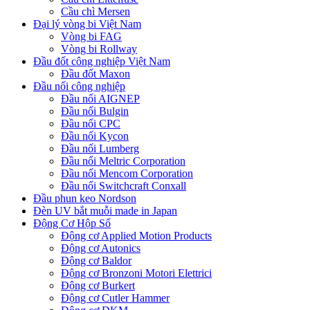
Cầu chì Mersen
Đại lý vòng bi Việt Nam
Vòng bi FAG
Vòng bi Rollway
Đầu đốt công nghiệp Việt Nam
Đầu đốt Maxon
Đầu nối công nghiệp
Đầu nối AIGNEP
Đầu nối Bulgin
Đầu nối CPC
Đầu nối Kycon
Đầu nối Lumberg
Đầu nối Meltric Corporation
Đầu nối Mencom Corporation
Đầu nối Switchcraft Conxall
Đầu phun keo Nordson
Đèn UV bắt muỗi made in Japan
Động Cơ Hộp Số
Động cơ Applied Motion Products
Động cơ Autonics
Động cơ Baldor
Động cơ Bronzoni Motori Elettrici
Động cơ Burkert
Động cơ Cutler Hammer