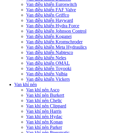
Van điều khiển Euroswitch
Van điều khiển FAF Valve
Van điều khiển Griffco
Van điều khiển Hayward
Van điều khiển Hydra Force
Van điều khiển Johnson Control
Van điều khiển Koganei
Van điều khiển Kromschroder
Van điều khiển Meta Hydraulics
Van điều khiển Nabtesco
Van điều khiển Neles
Van điều khiển OMAL
Van điều khiển Toyooki
Van điều khiển Valbia
Van điều khiển Vickers
Van khí nén
Van khí nén Asco
Van khí nén Burkert
Van khí nén Chelic
Van khí nén Clippard
Van khí nén Harris
Van khí nén Hydac
Van khí nén Konan
Van khí nén Parker
Van khí nén Pneumatic