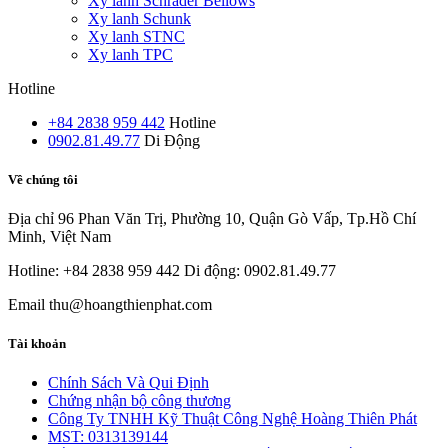
Xy lanh Schrader Bellows
Xy lanh Schunk
Xy lanh STNC
Xy lanh TPC
Hotline
+84 2838 959 442
Hotline
0902.81.49.77
Di Động
Về chúng tôi
Địa chỉ
96 Phan Văn Trị, Phường 10, Quận Gò Vấp, Tp.Hồ Chí
Minh, Việt Nam
Hotline: +84 2838 959 442
Di động: 0902.81.49.77
Email
thu@hoangthienphat.com
Tài khoản
Chính Sách Và Qui Định
Chứng nhận bộ công thương
Công Ty TNHH Kỹ Thuật Công Nghệ Hoàng Thiên Phát
MST: 0313139144