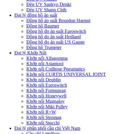
Đèn UV Sankyo Denki
Đèn UV Shann Chih
Đại lý đồng hồ áp suất
Đồng hồ áp suất Bourdon Haenni
Đồng hồ Baumer
Đồng hồ đo áp suất Euroswitch
Đồng hồ đo áp suất Hedland
Đồng hồ đo áp suất US Gauge
Đồng hồ Trumeter
Đại lý Khớp Nối
Khớp nối Alfagomma
Khớp nối Asiantool
Khớp nối Coilhose Pneumatics
Khớp nối CURTIS UNIVERSAL JOINT
Khớp nối Deublin
Khớp nối Euroswitch
Khớp nối Formsprag
Khớp nối Honeywell
Khớp nối Magnaloy
Khớp nối Miki Pulley
Khớp nối R+W
Khớp nối Stromag
Khớp nối Stucchi
Đại lý phân phối cầu chì Việt Nam
Cầu chì Littelfuse