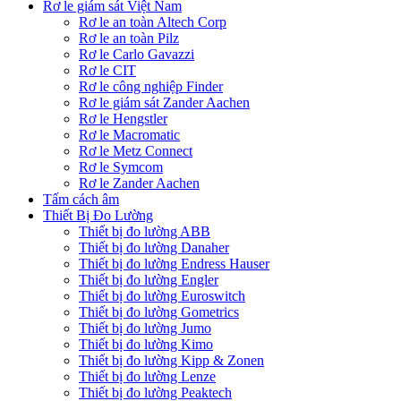
Rơ le giám sát Việt Nam
Rơ le an toàn Altech Corp
Rơ le an toàn Pilz
Rơ le Carlo Gavazzi
Rơ le CIT
Rơ le công nghiệp Finder
Rơ le giám sát Zander Aachen
Rơ le Hengstler
Rơ le Macromatic
Rơ le Metz Connect
Rơ le Symcom
Rơ le Zander Aachen
Tấm cách âm
Thiết Bị Đo Lường
Thiết bị đo lường ABB
Thiết bị đo lường Danaher
Thiết bị đo lường Endress Hauser
Thiết bị đo lường Engler
Thiết bị đo lường Euroswitch
Thiết bị đo lường Gometrics
Thiết bị đo lường Jumo
Thiết bị đo lường Kimo
Thiết bị đo lường Kipp & Zonen
Thiết bị đo lường Lenze
Thiết bị đo lường Peaktech