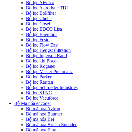
Bộ lọc Alwitco
Bộ lọc Astrodyne TDI
Bộ lọc Bollfilter
Bộ lọc Chelic
Bộ lọc Cosel
Bộ lọc EDCO Lisa
Bộ lọc Enerdoor
Bộ lọc Festo
Bộ lọc Flow Ezy
Bộ lọc Hengst Filtration
Bộ lọc Ingersoll Rand
Bộ lọc khí Pisco
Bộ lọc Koganei
Bộ lọc Master Pneumatic
Bộ lọc Parker
Bộ lọc Raritan
Bộ lọc Schroeder Industries
Bộ lọc STNC
Bộ lọc Vacuforce
Bộ Mã hóa encoder
Bộ mã hóa Avtron
Bộ mã hóa Baumer
Bộ mã hóa Bei
Bộ mã hóa British Encoder
Bộ mã hóa Eltra