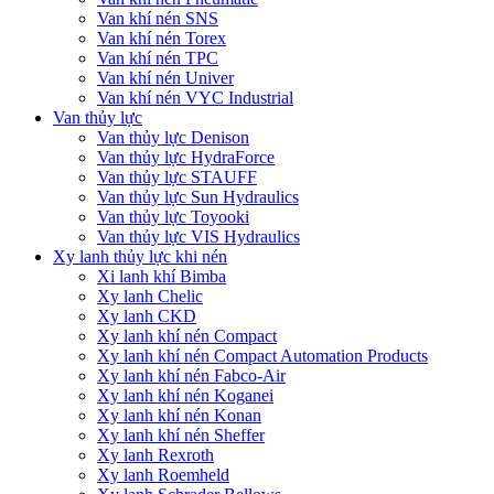
Van khí nén SNS
Van khí nén Torex
Van khí nén TPC
Van khí nén Univer
Van khí nén VYC Industrial
Van thủy lực
Van thủy lực Denison
Van thủy lực HydraForce
Van thủy lực STAUFF
Van thủy lực Sun Hydraulics
Van thủy lực Toyooki
Van thủy lực VIS Hydraulics
Xy lanh thủy lực khi nén
Xi lanh khí Bimba
Xy lanh Chelic
Xy lanh CKD
Xy lanh khí nén Compact
Xy lanh khí nén Compact Automation Products
Xy lanh khí nén Fabco-Air
Xy lanh khí nén Koganei
Xy lanh khí nén Konan
Xy lanh khí nén Sheffer
Xy lanh Rexroth
Xy lanh Roemheld