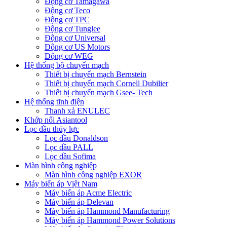
Động cơ Tamagawa
Động cơ Teco
Động cơ TPC
Động cơ Tunglee
Động cơ Universal
Động cơ US Motors
Động cơ WEG
Hệ thống bộ chuyển mạch
Thiết bị chuyển mạch Bernstein
Thiết bị chuyển mạch Cornell Dubilier
Thiết bị chuyển mạch Gsee- Tech
Hệ thống tĩnh điện
Thanh xả ENULEC
Khớp nối Asiantool
Lọc dầu thủy lực
Lọc dầu Donaldson
Lọc dầu PALL
Lọc dầu Sofima
Màn hình công nghiệp
Màn hình công nghiệp EXOR
Máy biến áp Việt Nam
Máy biến áp Acme Electric
Máy biến áp Delevan
Máy biến áp Hammond Manufacturing
Máy biến áp Hammond Power Solutions