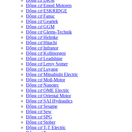
Động cơ DKM
Động cơ Emod Motoren
Động cơ ESKRIDGE
Động cơ Fanuc
Động cơ Geartek
Động cơ GGM
Động cơ Glems-Technik
Động cơ Helmke
Động cơ Hitachi
Động cơ Infranor
Động cơ Kollmorgen
Động cơ Leadshine
Động cơ Leroy Somer
Động cơ Luyang
Động cơ Mitsubishi Electric
Động cơ Moll-Motor
Động cơ Nanotec
Động cơ OME Electric
Động cơ Oriental Motor
Động cơ SAI Hydraulics
Động cơ Sesame
Động cơ Sew
Động cơ SPG
Động cơ Stober
Động cơ T-T Electric