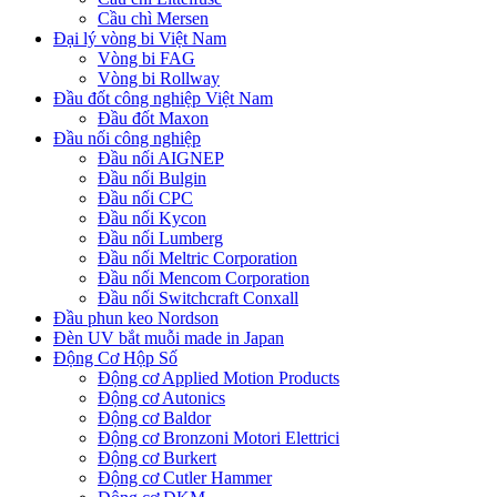
Cầu chì Mersen
Đại lý vòng bi Việt Nam
Vòng bi FAG
Vòng bi Rollway
Đầu đốt công nghiệp Việt Nam
Đầu đốt Maxon
Đầu nối công nghiệp
Đầu nối AIGNEP
Đầu nối Bulgin
Đầu nối CPC
Đầu nối Kycon
Đầu nối Lumberg
Đầu nối Meltric Corporation
Đầu nối Mencom Corporation
Đầu nối Switchcraft Conxall
Đầu phun keo Nordson
Đèn UV bắt muỗi made in Japan
Động Cơ Hộp Số
Động cơ Applied Motion Products
Động cơ Autonics
Động cơ Baldor
Động cơ Bronzoni Motori Elettrici
Động cơ Burkert
Động cơ Cutler Hammer