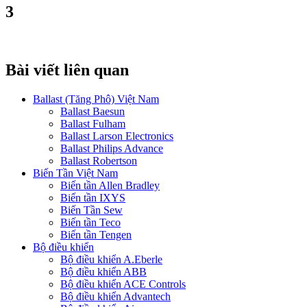
3
Bài viết liên quan
Ballast (Tăng Phô) Việt Nam
Ballast Baesun
Ballast Fulham
Ballast Larson Electronics
Ballast Philips Advance
Ballast Robertson
Biến Tần Việt Nam
Biến tần Allen Bradley
Biến tần IXYS
Biến Tần Sew
Biến tần Teco
Biến tần Tengen
Bộ điều khiển
Bộ điều khiển A.Eberle
Bộ điều khiển ABB
Bộ điều khiển ACE Controls
Bộ điều khiển Advantech