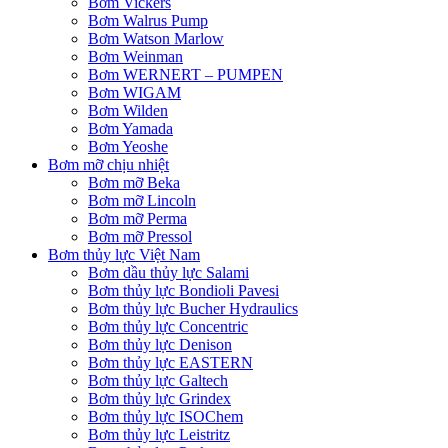
Bơm Vickers
Bơm Walrus Pump
Bơm Watson Marlow
Bơm Weinman
Bơm WERNERT – PUMPEN
Bơm WIGAM
Bơm Wilden
Bơm Yamada
Bơm Yeoshe
Bơm mỡ chịu nhiệt
Bơm mỡ Beka
Bơm mỡ Lincoln
Bơm mỡ Perma
Bơm mỡ Pressol
Bơm thủy lực Việt Nam
Bơm dầu thủy lực Salami
Bơm thủy lực Bondioli Pavesi
Bơm thủy lực Bucher Hydraulics
Bơm thủy lực Concentric
Bơm thủy lực Denison
Bơm thủy lực EASTERN
Bơm thủy lực Galtech
Bơm thủy lực Grindex
Bơm thủy lực ISOChem
Bơm thủy lực Leistritz