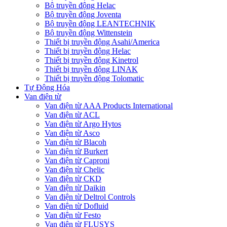
Bộ truyền động Helac
Bộ truyền động Joventa
Bộ truyền động LEANTECHNIK
Bộ truyền động Wittenstein
Thiết bị truyền động Asahi/America
Thiết bị truyền động Helac
Thiết bị truyền động Kinetrol
Thiết bị truyền động LINAK
Thiết bị truyền động Tolomatic
Tự Động Hóa
Van điện từ
Van điện từ AAA Products International
Van điện từ ACL
Van điện từ Argo Hytos
Van điện từ Asco
Van điện từ Blacoh
Van điện từ Burkert
Van điện từ Caproni
Van điện từ Chelic
Van điện từ CKD
Van điện từ Daikin
Van điện từ Deltrol Controls
Van điện từ Dofluid
Van điện từ Festo
Van điện từ FLUSYS