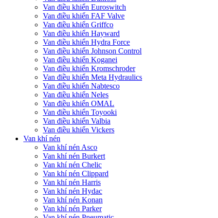
Van điều khiển Euroswitch
Van điều khiển FAF Valve
Van điều khiển Griffco
Van điều khiển Hayward
Van điều khiển Hydra Force
Van điều khiển Johnson Control
Van điều khiển Koganei
Van điều khiển Kromschroder
Van điều khiển Meta Hydraulics
Van điều khiển Nabtesco
Van điều khiển Neles
Van điều khiển OMAL
Van điều khiển Toyooki
Van điều khiển Valbia
Van điều khiển Vickers
Van khí nén
Van khí nén Asco
Van khí nén Burkert
Van khí nén Chelic
Van khí nén Clippard
Van khí nén Harris
Van khí nén Hydac
Van khí nén Konan
Van khí nén Parker
Van khí nén Pneumatic