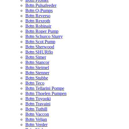
Bơm Prosser
Bơm Pulsafeeder
Bơm Q-Pumps
Bơm Reverso
Bơm Rexroth
Bơm Robinair
Bơm Roper Pump
Bơm Schurco Slurry
Bơm Scot Pump
Bơm Sherwood
Bơm SHURflo
Bơm Simer
Bơm Stancor
Bơm Steimel
Bơm Stenner
Bơm Stubbe
Bơm Teco
Bơm Tellarini Pompe
Bơm Thoelen Pumpen
Bơm Toyooki
Bơm Travaini
Bơm Tuthill
Bơm Vaccon
Bơm Veljan
Bơm Verder