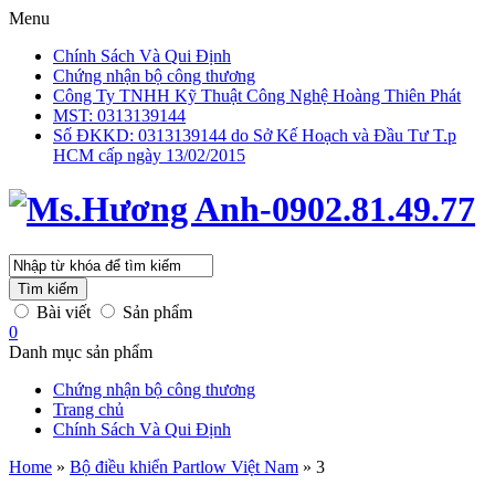
Menu
Chính Sách Và Qui Định
Chứng nhận bộ công thương
Công Ty TNHH Kỹ Thuật Công Nghệ Hoàng Thiên Phát
MST: 0313139144
Số ĐKKD: 0313139144 do Sở Kế Hoạch và Đầu Tư T.p
HCM cấp ngày 13/02/2015
Tìm kiếm
Bài viết
Sản phẩm
0
Danh mục sản phẩm
Chứng nhận bộ công thương
Trang chủ
Chính Sách Và Qui Định
Home
»
Bộ điều khiển Partlow Việt Nam
»
3