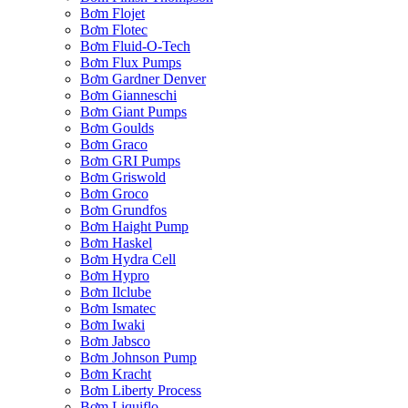
Bơm Flojet
Bơm Flotec
Bơm Fluid-O-Tech
Bơm Flux Pumps
Bơm Gardner Denver
Bơm Gianneschi
Bơm Giant Pumps
Bơm Goulds
Bơm Graco
Bơm GRI Pumps
Bơm Griswold
Bơm Groco
Bơm Grundfos
Bơm Haight Pump
Bơm Haskel
Bơm Hydra Cell
Bơm Hypro
Bơm Ilclube
Bơm Ismatec
Bơm Iwaki
Bơm Jabsco
Bơm Johnson Pump
Bơm Kracht
Bơm Liberty Process
Bơm Liquiflo