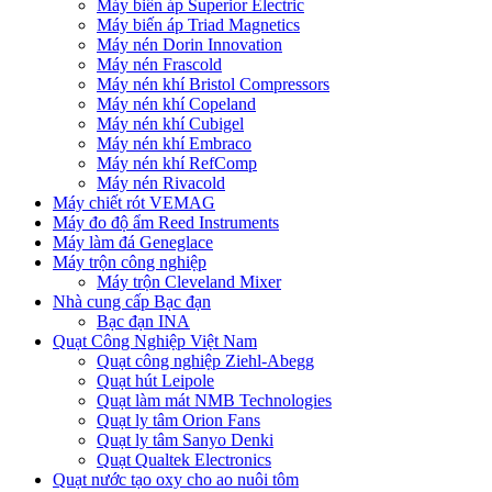
Máy biến áp Superior Electric
Máy biến áp Triad Magnetics
Máy nén Dorin Innovation
Máy nén Frascold
Máy nén khí Bristol Compressors
Máy nén khí Copeland
Máy nén khí Cubigel
Máy nén khí Embraco
Máy nén khí RefComp
Máy nén Rivacold
Máy chiết rót VEMAG
Máy đo độ ẩm Reed Instruments
Máy làm đá Geneglace
Máy trộn công nghiệp
Máy trộn Cleveland Mixer
Nhà cung cấp Bạc đạn
Bạc đạn INA
Quạt Công Nghiệp Việt Nam
Quạt công nghiệp Ziehl-Abegg
Quạt hút Leipole
Quạt làm mát NMB Technologies
Quạt ly tâm Orion Fans
Quạt ly tâm Sanyo Denki
Quạt Qualtek Electronics
Quạt nước tạo oxy cho ao nuôi tôm