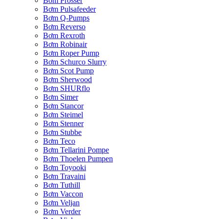
Bơm Prosser
Bơm Pulsafeeder
Bơm Q-Pumps
Bơm Reverso
Bơm Rexroth
Bơm Robinair
Bơm Roper Pump
Bơm Schurco Slurry
Bơm Scot Pump
Bơm Sherwood
Bơm SHURflo
Bơm Simer
Bơm Stancor
Bơm Steimel
Bơm Stenner
Bơm Stubbe
Bơm Teco
Bơm Tellarini Pompe
Bơm Thoelen Pumpen
Bơm Toyooki
Bơm Travaini
Bơm Tuthill
Bơm Vaccon
Bơm Veljan
Bơm Verder