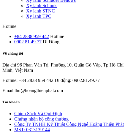
Xy lanh Schrader Bellows
Xy lanh Schunk
Xy lanh STNC
Xy lanh TPC
Hotline
+84 2838 959 442
Hotline
0902.81.49.77
Di Động
Về chúng tôi
Địa chỉ
96 Phan Văn Trị, Phường 10, Quận Gò Vấp, Tp.Hồ Chí
Minh, Việt Nam
Hotline: +84 2838 959 442
Di động: 0902.81.49.77
Email
thu@hoangthienphat.com
Tài khoản
Chính Sách Và Qui Định
Chứng nhận bộ công thương
Công Ty TNHH Kỹ Thuật Công Nghệ Hoàng Thiên Phát
MST: 0313139144