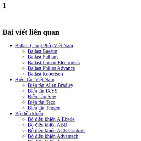
1
Bài viết liên quan
Ballast (Tăng Phô) Việt Nam
Ballast Baesun
Ballast Fulham
Ballast Larson Electronics
Ballast Philips Advance
Ballast Robertson
Biến Tần Việt Nam
Biến tần Allen Bradley
Biến tần IXYS
Biến Tần Sew
Biến tần Teco
Biến tần Tengen
Bộ điều khiển
Bộ điều khiển A.Eberle
Bộ điều khiển ABB
Bộ điều khiển ACE Controls
Bộ điều khiển Advantech