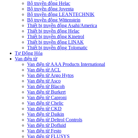
Bộ truyền động Helac
Bộ truyền động Joventa
Bộ truyền động LEANTECHNIK
Bộ truyền động Wittenstein
Thiết bị truyền động Asahi/America
Thiết bị truyền động Helac
Thiết bị truyền động Kinetrol
Thiết bị truyền động LINAK
Thiết bị truyền động Tolomatic
Tự Động Hóa
Van điện từ
Van điện từ AAA Products International
Van điện từ ACL
Van điện từ Argo Hytos
Van điện từ Asco
Van điện từ Blacoh
Van điện từ Burkert
Van điện từ Caproni
Van điện từ Chelic
Van điện từ CKD
Van điện từ Daikin
Van điện từ Deltrol Controls
Van điện từ Dofluid
Van điện từ Festo
Van điện từ FLUSYS