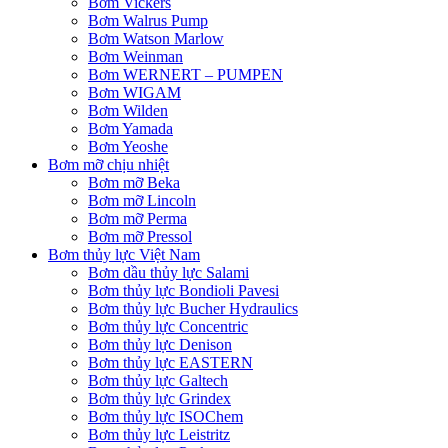
Bơm Vickers
Bơm Walrus Pump
Bơm Watson Marlow
Bơm Weinman
Bơm WERNERT – PUMPEN
Bơm WIGAM
Bơm Wilden
Bơm Yamada
Bơm Yeoshe
Bơm mỡ chịu nhiệt
Bơm mỡ Beka
Bơm mỡ Lincoln
Bơm mỡ Perma
Bơm mỡ Pressol
Bơm thủy lực Việt Nam
Bơm dầu thủy lực Salami
Bơm thủy lực Bondioli Pavesi
Bơm thủy lực Bucher Hydraulics
Bơm thủy lực Concentric
Bơm thủy lực Denison
Bơm thủy lực EASTERN
Bơm thủy lực Galtech
Bơm thủy lực Grindex
Bơm thủy lực ISOChem
Bơm thủy lực Leistritz