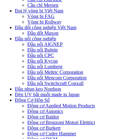
Cầu chì Mersen
Đại lý vòng bi Việt Nam
Vòng bi FAG
Vòng bi Rollway
Đầu đốt công nghiệp Việt Nam
Đầu đốt Maxon
Đầu nối công nghiệp
Đầu nối AIGNEP
Đầu nối Bulgin
Đầu nối CPC
Đầu nối Kycon
Đầu nối Lumberg
Đầu nối Meltric Corporation
Đầu nối Mencom Corporation
Đầu nối Switchcraft Conxall
Đầu phun keo Nordson
Đèn UV bắt muỗi made in Japan
Động Cơ Hộp Số
Động cơ Applied Motion Products
Động cơ Autonics
Động cơ Baldor
Động cơ Bronzoni Motori Elettrici
Động cơ Burkert
Động cơ Cutler Hammer