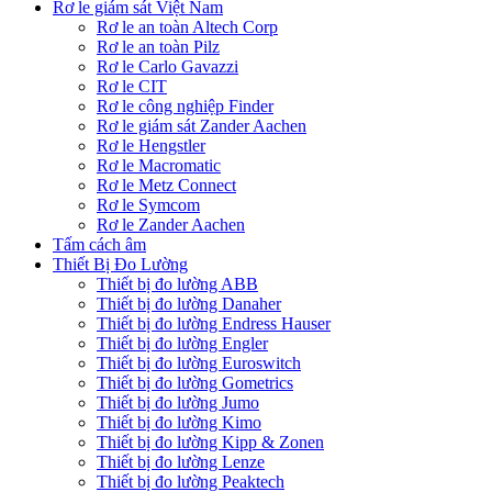
Rơ le giám sát Việt Nam
Rơ le an toàn Altech Corp
Rơ le an toàn Pilz
Rơ le Carlo Gavazzi
Rơ le CIT
Rơ le công nghiệp Finder
Rơ le giám sát Zander Aachen
Rơ le Hengstler
Rơ le Macromatic
Rơ le Metz Connect
Rơ le Symcom
Rơ le Zander Aachen
Tấm cách âm
Thiết Bị Đo Lường
Thiết bị đo lường ABB
Thiết bị đo lường Danaher
Thiết bị đo lường Endress Hauser
Thiết bị đo lường Engler
Thiết bị đo lường Euroswitch
Thiết bị đo lường Gometrics
Thiết bị đo lường Jumo
Thiết bị đo lường Kimo
Thiết bị đo lường Kipp & Zonen
Thiết bị đo lường Lenze
Thiết bị đo lường Peaktech