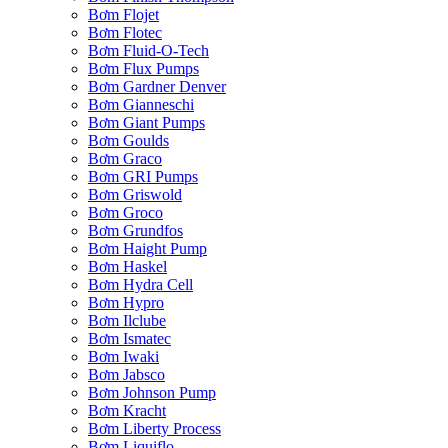
Bơm Flojet
Bơm Flotec
Bơm Fluid-O-Tech
Bơm Flux Pumps
Bơm Gardner Denver
Bơm Gianneschi
Bơm Giant Pumps
Bơm Goulds
Bơm Graco
Bơm GRI Pumps
Bơm Griswold
Bơm Groco
Bơm Grundfos
Bơm Haight Pump
Bơm Haskel
Bơm Hydra Cell
Bơm Hypro
Bơm Ilclube
Bơm Ismatec
Bơm Iwaki
Bơm Jabsco
Bơm Johnson Pump
Bơm Kracht
Bơm Liberty Process
Bơm Liquiflo