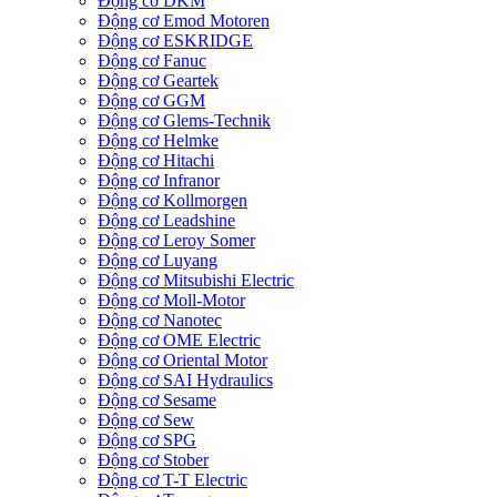
Động cơ DKM
Động cơ Emod Motoren
Động cơ ESKRIDGE
Động cơ Fanuc
Động cơ Geartek
Động cơ GGM
Động cơ Glems-Technik
Động cơ Helmke
Động cơ Hitachi
Động cơ Infranor
Động cơ Kollmorgen
Động cơ Leadshine
Động cơ Leroy Somer
Động cơ Luyang
Động cơ Mitsubishi Electric
Động cơ Moll-Motor
Động cơ Nanotec
Động cơ OME Electric
Động cơ Oriental Motor
Động cơ SAI Hydraulics
Động cơ Sesame
Động cơ Sew
Động cơ SPG
Động cơ Stober
Động cơ T-T Electric