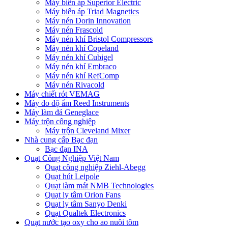
Máy biến áp Superior Electric
Máy biến áp Triad Magnetics
Máy nén Dorin Innovation
Máy nén Frascold
Máy nén khí Bristol Compressors
Máy nén khí Copeland
Máy nén khí Cubigel
Máy nén khí Embraco
Máy nén khí RefComp
Máy nén Rivacold
Máy chiết rót VEMAG
Máy đo độ ẩm Reed Instruments
Máy làm đá Geneglace
Máy trộn công nghiệp
Máy trộn Cleveland Mixer
Nhà cung cấp Bạc đạn
Bạc đạn INA
Quạt Công Nghiệp Việt Nam
Quạt công nghiệp Ziehl-Abegg
Quạt hút Leipole
Quạt làm mát NMB Technologies
Quạt ly tâm Orion Fans
Quạt ly tâm Sanyo Denki
Quạt Qualtek Electronics
Quạt nước tạo oxy cho ao nuôi tôm