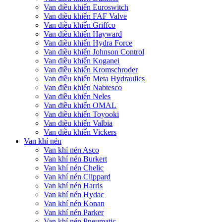
Van điều khiển Euroswitch
Van điều khiển FAF Valve
Van điều khiển Griffco
Van điều khiển Hayward
Van điều khiển Hydra Force
Van điều khiển Johnson Control
Van điều khiển Koganei
Van điều khiển Kromschroder
Van điều khiển Meta Hydraulics
Van điều khiển Nabtesco
Van điều khiển Neles
Van điều khiển OMAL
Van điều khiển Toyooki
Van điều khiển Valbia
Van điều khiển Vickers
Van khí nén
Van khí nén Asco
Van khí nén Burkert
Van khí nén Chelic
Van khí nén Clippard
Van khí nén Harris
Van khí nén Hydac
Van khí nén Konan
Van khí nén Parker
Van khí nén Pneumatic