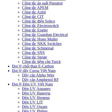
Công tắc áp suất Pneutrol
Công tắc APEM
Công tắc Azbil
Công tắc CIT
Công tắc điện Solico
Công tắc Electroswitch
Công tắc Engler
Công tắc Guardian Electrical
Công tắc Hugo Muller
Công tắc NKK Switches
Công tắc Schmersal
Công tắc SNS
Công tắc Steute
Công tắc tiệm cận Turck
Đại lý chổi than E-Carbon
Đại lý dây Curoa Việt Nam
Dây cáp Alpha Wire
Dây cáp Amphenol RF
Đại lý Đèn UV Việt Nam
Đèn UV Aquapro
Đèn UV Hanovia
Đèn UV Heraeus
Đèn UV LIT
Đèn UV Osram
Đèn UV Philips