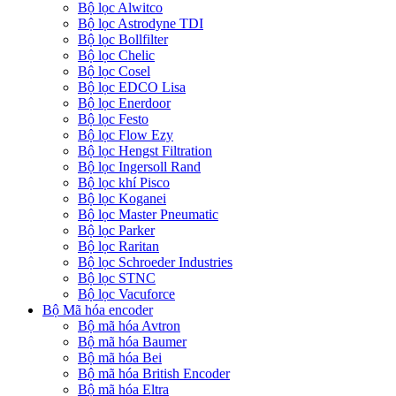
Bộ lọc Alwitco
Bộ lọc Astrodyne TDI
Bộ lọc Bollfilter
Bộ lọc Chelic
Bộ lọc Cosel
Bộ lọc EDCO Lisa
Bộ lọc Enerdoor
Bộ lọc Festo
Bộ lọc Flow Ezy
Bộ lọc Hengst Filtration
Bộ lọc Ingersoll Rand
Bộ lọc khí Pisco
Bộ lọc Koganei
Bộ lọc Master Pneumatic
Bộ lọc Parker
Bộ lọc Raritan
Bộ lọc Schroeder Industries
Bộ lọc STNC
Bộ lọc Vacuforce
Bộ Mã hóa encoder
Bộ mã hóa Avtron
Bộ mã hóa Baumer
Bộ mã hóa Bei
Bộ mã hóa British Encoder
Bộ mã hóa Eltra