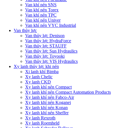
Van khí nén SNS
Van khí nén Torex
Van khí nén TPC
Van khí nén Univer
Van khí nén VYC Industrial
Van thủy lực
Van thủy lực Denison
Van thủy lực HydraForce
Van thủy lực STAUFF
Van thủy lực Sun Hydraulics
Van thủy lực Toyooki
Van thủy lực VIS Hydraulics
Xy lanh thủy lực khi nén
Xi lanh khí Bimba
Xy lanh Chelic
Xy lanh CKD
Xy lanh khí nén Compact
Xy lanh khí nén Compact Automation Products
Xy lanh khí nén Fabco-Air
Xy lanh khí nén Koganei
Xy lanh khí nén Konan
Xy lanh khí nén Sheffer
Xy lanh Rexroth
Xy lanh Roemheld