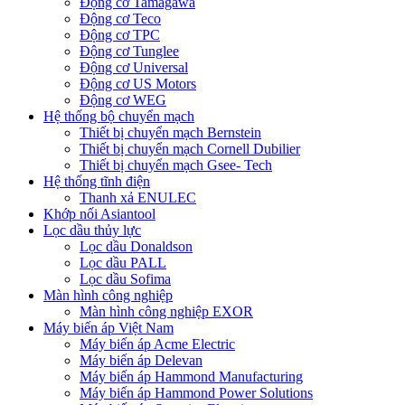
Động cơ Tamagawa
Động cơ Teco
Động cơ TPC
Động cơ Tunglee
Động cơ Universal
Động cơ US Motors
Động cơ WEG
Hệ thống bộ chuyển mạch
Thiết bị chuyển mạch Bernstein
Thiết bị chuyển mạch Cornell Dubilier
Thiết bị chuyển mạch Gsee- Tech
Hệ thống tĩnh điện
Thanh xả ENULEC
Khớp nối Asiantool
Lọc dầu thủy lực
Lọc dầu Donaldson
Lọc dầu PALL
Lọc dầu Sofima
Màn hình công nghiệp
Màn hình công nghiệp EXOR
Máy biến áp Việt Nam
Máy biến áp Acme Electric
Máy biến áp Delevan
Máy biến áp Hammond Manufacturing
Máy biến áp Hammond Power Solutions