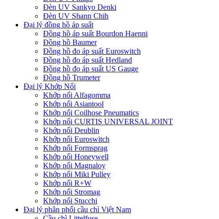
Đèn UV Sankyo Denki
Đèn UV Shann Chih
Đại lý đồng hồ áp suất
Đồng hồ áp suất Bourdon Haenni
Đồng hồ Baumer
Đồng hồ đo áp suất Euroswitch
Đồng hồ đo áp suất Hedland
Đồng hồ đo áp suất US Gauge
Đồng hồ Trumeter
Đại lý Khớp Nối
Khớp nối Alfagomma
Khớp nối Asiantool
Khớp nối Coilhose Pneumatics
Khớp nối CURTIS UNIVERSAL JOINT
Khớp nối Deublin
Khớp nối Euroswitch
Khớp nối Formsprag
Khớp nối Honeywell
Khớp nối Magnaloy
Khớp nối Miki Pulley
Khớp nối R+W
Khớp nối Stromag
Khớp nối Stucchi
Đại lý phân phối cầu chì Việt Nam
Cầu chì Littelfuse