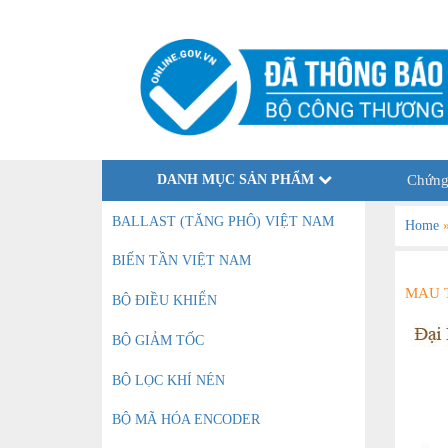
DANH MỤC SẢN PHẨM
Chứng
BALLAST (TĂNG PHÔ) VIỆT NAM
Home
BIẾN TẦN VIỆT NAM
MAU 
BỘ ĐIỀU KHIỂN
BỘ GIẢM TỐC
BỘ LỌC KHÍ NÉN
BỘ MÃ HÓA ENCODER