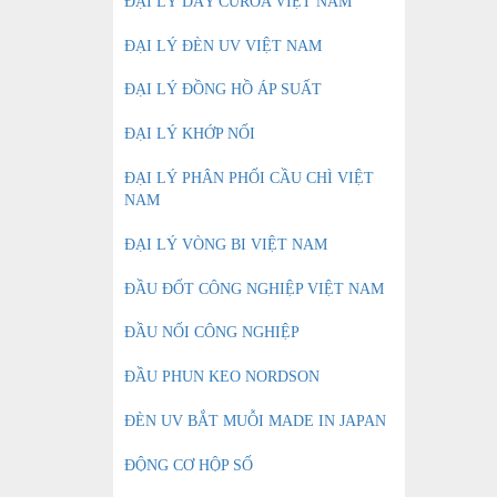
ĐẠI LÝ DÂY CUROA VIỆT NAM
ĐẠI LÝ ĐÈN UV VIỆT NAM
ĐẠI LÝ ĐỒNG HỒ ÁP SUẤT
ĐẠI LÝ KHỚP NỐI
ĐẠI LÝ PHÂN PHỐI CẦU CHÌ VIỆT
NAM
ĐẠI LÝ VÒNG BI VIỆT NAM
ĐẦU ĐỐT CÔNG NGHIỆP VIỆT NAM
ĐẦU NỐI CÔNG NGHIỆP
ĐẦU PHUN KEO NORDSON
ĐÈN UV BẮT MUỖI MADE IN JAPAN
ĐỘNG CƠ HỘP SỐ