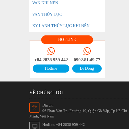
VAN KHÍ NÉN
VAN THỦY LỰC
XY LANH THỦY LỰC KHI NÉN
HOTLINE
+84 2838 959 442
0902.81.49.77
Hotline
Di Động
VỀ CHÚNG TÔI
Địa chỉ
96 Phan Văn Trị, Phường 10, Quận Gò Vấp, Tp.Hồ Chí
Minh, Việt Nam
Hotline: +84 2838 959 442