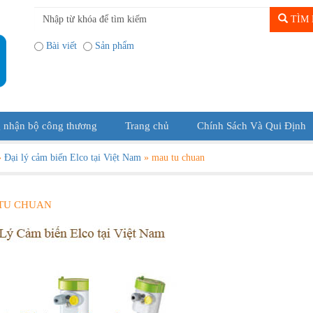
TÌM 
Bài viết
Sản phẩm
 nhận bộ công thương
Trang chủ
Chính Sách Và Qui Định
»
Đại lý cảm biến Elco tại Việt Nam
»
mau tu chuan
TU CHUAN