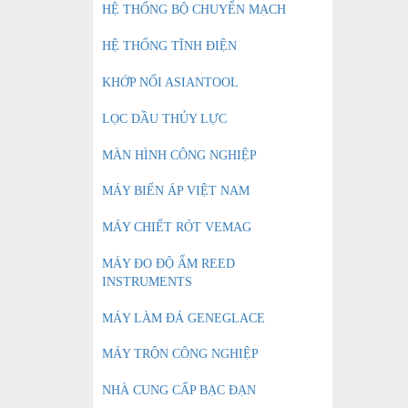
HỆ THỐNG BỘ CHUYỂN MẠCH
HỆ THỐNG TĨNH ĐIỆN
KHỚP NỐI ASIANTOOL
LỌC DẦU THỦY LỰC
MÀN HÌNH CÔNG NGHIỆP
MÁY BIẾN ÁP VIỆT NAM
MÁY CHIẾT RÓT VEMAG
MÁY ĐO ĐỘ ẨM REED
INSTRUMENTS
MÁY LÀM ĐÁ GENEGLACE
MÁY TRỘN CÔNG NGHIỆP
NHÀ CUNG CẤP BẠC ĐẠN