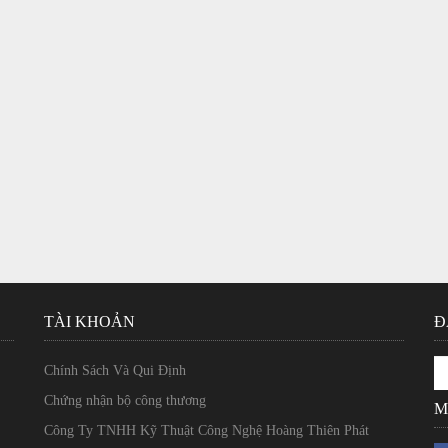
TÀI KHOẢN
Đ
Chính Sách Và Qui Định
Chứng nhận bộ công thương
M
Công Ty TNHH Kỹ Thuật Công Nghệ Hoàng Thiên Phát