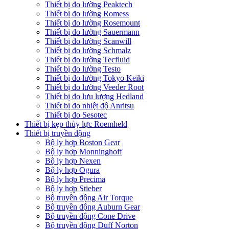
Thiết bị đo lường Peaktech
Thiết bị đo lường Romess
Thiết bị đo lường Rosemount
Thiết bị đo lường Sauermann
Thiết bị đo lường Scanwill
Thiết bị đo lường Schmalz
Thiết bị đo lường Tecfluid
Thiết bị đo lường Testo
Thiết bị đo lường Tokyo Keiki
Thiết bị đo lường Veeder Root
Thiết bị đo lưu lượng Hedland
Thiết bị đo nhiệt độ Anritsu
Thiết bị đo Sesotec
Thiết bị kẹp thủy lực Roemheld
Thiết bị truyền động
Bộ ly hợp Boston Gear
Bộ ly hợp Monninghoff
Bộ ly hợp Nexen
Bộ ly hợp Ogura
Bộ ly hợp Precima
Bộ ly hợp Stieber
Bộ truyền động Air Torque
Bộ truyền động Auburn Gear
Bộ truyền động Cone Drive
Bộ truyền động Duff Norton