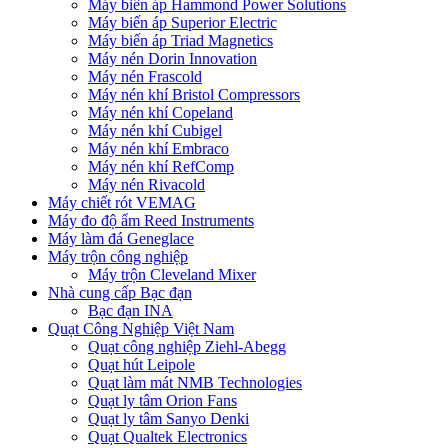
Máy biến áp Hammond Power Solutions
Máy biến áp Superior Electric
Máy biến áp Triad Magnetics
Máy nén Dorin Innovation
Máy nén Frascold
Máy nén khí Bristol Compressors
Máy nén khí Copeland
Máy nén khí Cubigel
Máy nén khí Embraco
Máy nén khí RefComp
Máy nén Rivacold
Máy chiết rót VEMAG
Máy đo độ ẩm Reed Instruments
Máy làm đá Geneglace
Máy trộn công nghiệp
Máy trộn Cleveland Mixer
Nhà cung cấp Bạc đạn
Bạc đạn INA
Quạt Công Nghiệp Việt Nam
Quạt công nghiệp Ziehl-Abegg
Quạt hút Leipole
Quạt làm mát NMB Technologies
Quạt ly tâm Orion Fans
Quạt ly tâm Sanyo Denki
Quạt Qualtek Electronics