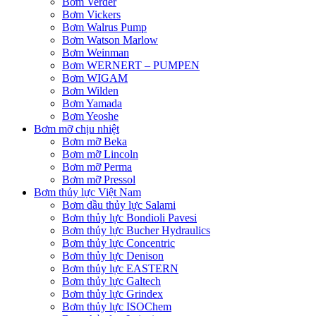
Bơm Verder
Bơm Vickers
Bơm Walrus Pump
Bơm Watson Marlow
Bơm Weinman
Bơm WERNERT – PUMPEN
Bơm WIGAM
Bơm Wilden
Bơm Yamada
Bơm Yeoshe
Bơm mỡ chịu nhiệt
Bơm mỡ Beka
Bơm mỡ Lincoln
Bơm mỡ Perma
Bơm mỡ Pressol
Bơm thủy lực Việt Nam
Bơm dầu thủy lực Salami
Bơm thủy lực Bondioli Pavesi
Bơm thủy lực Bucher Hydraulics
Bơm thủy lực Concentric
Bơm thủy lực Denison
Bơm thủy lực EASTERN
Bơm thủy lực Galtech
Bơm thủy lực Grindex
Bơm thủy lực ISOChem