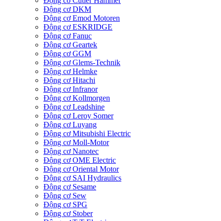
Động cơ Cutler Hammer
Động cơ DKM
Động cơ Emod Motoren
Động cơ ESKRIDGE
Động cơ Fanuc
Động cơ Geartek
Động cơ GGM
Động cơ Glems-Technik
Động cơ Helmke
Động cơ Hitachi
Động cơ Infranor
Động cơ Kollmorgen
Động cơ Leadshine
Động cơ Leroy Somer
Động cơ Luyang
Động cơ Mitsubishi Electric
Động cơ Moll-Motor
Động cơ Nanotec
Động cơ OME Electric
Động cơ Oriental Motor
Động cơ SAI Hydraulics
Động cơ Sesame
Động cơ Sew
Động cơ SPG
Động cơ Stober