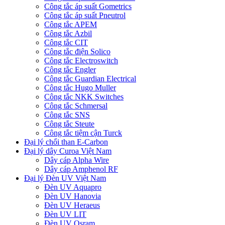
Công tắc áp suất Gometrics
Công tắc áp suất Pneutrol
Công tắc APEM
Công tắc Azbil
Công tắc CIT
Công tắc điện Solico
Công tắc Electroswitch
Công tắc Engler
Công tắc Guardian Electrical
Công tắc Hugo Muller
Công tắc NKK Switches
Công tắc Schmersal
Công tắc SNS
Công tắc Steute
Công tắc tiệm cận Turck
Đại lý chổi than E-Carbon
Đại lý dây Curoa Việt Nam
Dây cáp Alpha Wire
Dây cáp Amphenol RF
Đại lý Đèn UV Việt Nam
Đèn UV Aquapro
Đèn UV Hanovia
Đèn UV Heraeus
Đèn UV LIT
Đèn UV Osram