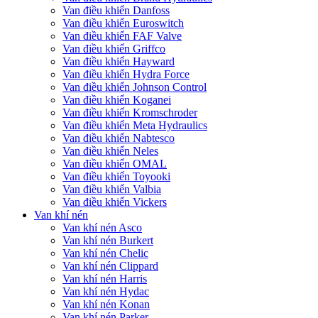
Van điều khiển Danfoss
Van điều khiển Euroswitch
Van điều khiển FAF Valve
Van điều khiển Griffco
Van điều khiển Hayward
Van điều khiển Hydra Force
Van điều khiển Johnson Control
Van điều khiển Koganei
Van điều khiển Kromschroder
Van điều khiển Meta Hydraulics
Van điều khiển Nabtesco
Van điều khiển Neles
Van điều khiển OMAL
Van điều khiển Toyooki
Van điều khiển Valbia
Van điều khiển Vickers
Van khí nén
Van khí nén Asco
Van khí nén Burkert
Van khí nén Chelic
Van khí nén Clippard
Van khí nén Harris
Van khí nén Hydac
Van khí nén Konan
Van khí nén Parker