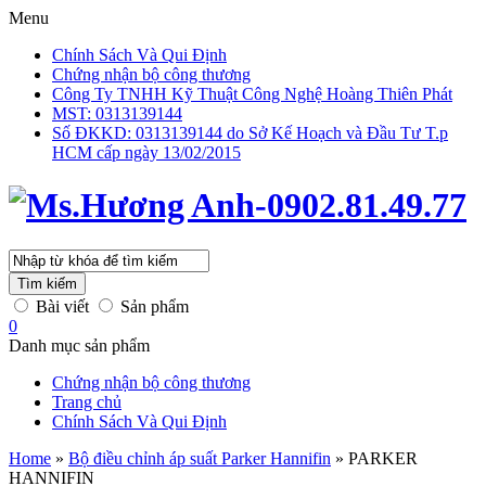
Menu
Chính Sách Và Qui Định
Chứng nhận bộ công thương
Công Ty TNHH Kỹ Thuật Công Nghệ Hoàng Thiên Phát
MST: 0313139144
Số ĐKKD: 0313139144 do Sở Kế Hoạch và Đầu Tư T.p
HCM cấp ngày 13/02/2015
Tìm kiếm
Bài viết
Sản phẩm
0
Danh mục sản phẩm
Chứng nhận bộ công thương
Trang chủ
Chính Sách Và Qui Định
Home
»
Bộ điều chỉnh áp suất Parker Hannifin
»
PARKER
HANNIFIN