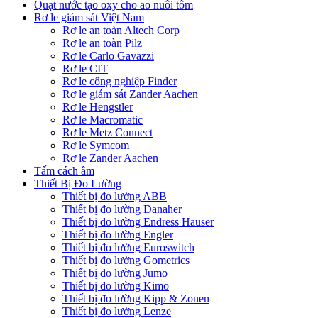
Quạt nước tạo oxy cho ao nuôi tôm
Rơ le giám sát Việt Nam
Rơ le an toàn Altech Corp
Rơ le an toàn Pilz
Rơ le Carlo Gavazzi
Rơ le CIT
Rơ le công nghiệp Finder
Rơ le giám sát Zander Aachen
Rơ le Hengstler
Rơ le Macromatic
Rơ le Metz Connect
Rơ le Symcom
Rơ le Zander Aachen
Tấm cách âm
Thiết Bị Đo Lường
Thiết bị đo lường ABB
Thiết bị đo lường Danaher
Thiết bị đo lường Endress Hauser
Thiết bị đo lường Engler
Thiết bị đo lường Euroswitch
Thiết bị đo lường Gometrics
Thiết bị đo lường Jumo
Thiết bị đo lường Kimo
Thiết bị đo lường Kipp & Zonen
Thiết bị đo lường Lenze