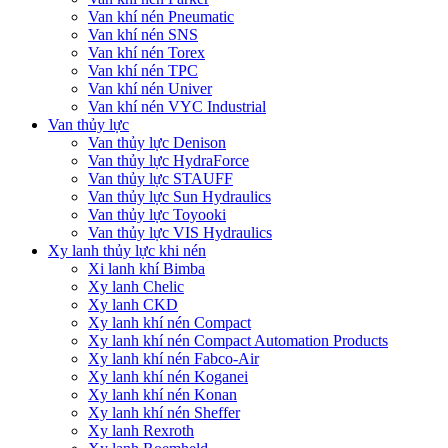
Van khí nén Pneumatic
Van khí nén SNS
Van khí nén Torex
Van khí nén TPC
Van khí nén Univer
Van khí nén VYC Industrial
Van thủy lực
Van thủy lực Denison
Van thủy lực HydraForce
Van thủy lực STAUFF
Van thủy lực Sun Hydraulics
Van thủy lực Toyooki
Van thủy lực VIS Hydraulics
Xy lanh thủy lực khi nén
Xi lanh khí Bimba
Xy lanh Chelic
Xy lanh CKD
Xy lanh khí nén Compact
Xy lanh khí nén Compact Automation Products
Xy lanh khí nén Fabco-Air
Xy lanh khí nén Koganei
Xy lanh khí nén Konan
Xy lanh khí nén Sheffer
Xy lanh Rexroth