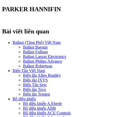
PARKER HANNIFIN
Bài viết liên quan
Ballast (Tăng Phô) Việt Nam
Ballast Baesun
Ballast Fulham
Ballast Larson Electronics
Ballast Philips Advance
Ballast Robertson
Biến Tần Việt Nam
Biến tần Allen Bradley
Biến tần IXYS
Biến Tần Sew
Biến tần Teco
Biến tần Tengen
Bộ điều khiển
Bộ điều khiển A.Eberle
Bộ điều khiển ABB
Bộ điều khiển ACE Controls