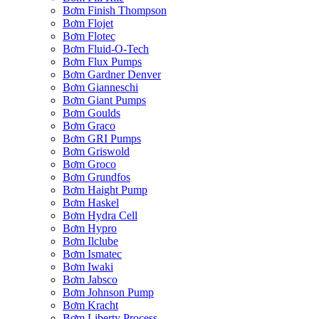
Bơm Finish Thompson
Bơm Flojet
Bơm Flotec
Bơm Fluid-O-Tech
Bơm Flux Pumps
Bơm Gardner Denver
Bơm Gianneschi
Bơm Giant Pumps
Bơm Goulds
Bơm Graco
Bơm GRI Pumps
Bơm Griswold
Bơm Groco
Bơm Grundfos
Bơm Haight Pump
Bơm Haskel
Bơm Hydra Cell
Bơm Hypro
Bơm Ilclube
Bơm Ismatec
Bơm Iwaki
Bơm Jabsco
Bơm Johnson Pump
Bơm Kracht
Bơm Liberty Process