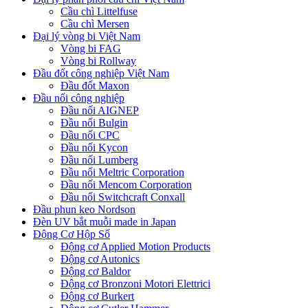
Cầu chì Littelfuse
Cầu chì Mersen
Đại lý vòng bi Việt Nam
Vòng bi FAG
Vòng bi Rollway
Đầu đốt công nghiệp Việt Nam
Đầu đốt Maxon
Đầu nối công nghiệp
Đầu nối AIGNEP
Đầu nối Bulgin
Đầu nối CPC
Đầu nối Kycon
Đầu nối Lumberg
Đầu nối Meltric Corporation
Đầu nối Mencom Corporation
Đầu nối Switchcraft Conxall
Đầu phun keo Nordson
Đèn UV bắt muỗi made in Japan
Động Cơ Hộp Số
Động cơ Applied Motion Products
Động cơ Autonics
Động cơ Baldor
Động cơ Bronzoni Motori Elettrici
Động cơ Burkert