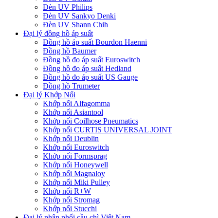
Đèn UV Philips
Đèn UV Sankyo Denki
Đèn UV Shann Chih
Đại lý đồng hồ áp suất
Đồng hồ áp suất Bourdon Haenni
Đồng hồ Baumer
Đồng hồ đo áp suất Euroswitch
Đồng hồ đo áp suất Hedland
Đồng hồ đo áp suất US Gauge
Đồng hồ Trumeter
Đại lý Khớp Nối
Khớp nối Alfagomma
Khớp nối Asiantool
Khớp nối Coilhose Pneumatics
Khớp nối CURTIS UNIVERSAL JOINT
Khớp nối Deublin
Khớp nối Euroswitch
Khớp nối Formsprag
Khớp nối Honeywell
Khớp nối Magnaloy
Khớp nối Miki Pulley
Khớp nối R+W
Khớp nối Stromag
Khớp nối Stucchi
Đại lý phân phối cầu chì Việt Nam