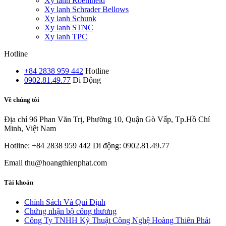
Xy lanh Roemheld
Xy lanh Schrader Bellows
Xy lanh Schunk
Xy lanh STNC
Xy lanh TPC
Hotline
+84 2838 959 442
Hotline
0902.81.49.77
Di Động
Về chúng tôi
Địa chỉ
96 Phan Văn Trị, Phường 10, Quận Gò Vấp, Tp.Hồ Chí
Minh, Việt Nam
Hotline: +84 2838 959 442
Di động: 0902.81.49.77
Email
thu@hoangthienphat.com
Tài khoản
Chính Sách Và Qui Định
Chứng nhận bộ công thương
Công Ty TNHH Kỹ Thuật Công Nghệ Hoàng Thiên Phát