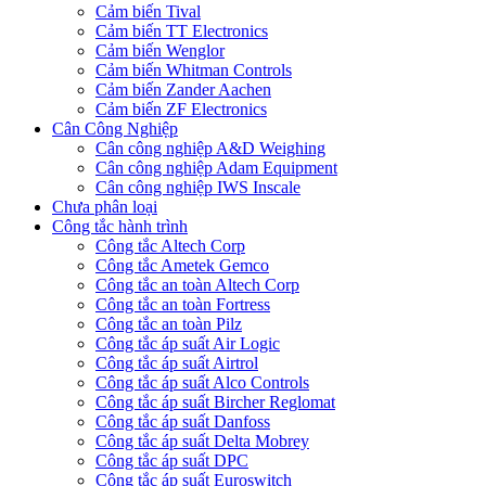
Cảm biến Tival
Cảm biến TT Electronics
Cảm biến Wenglor
Cảm biến Whitman Controls
Cảm biến Zander Aachen
Cảm biến ZF Electronics
Cân Công Nghiệp
Cân công nghiệp A&D Weighing
Cân công nghiệp Adam Equipment
Cân công nghiệp IWS Inscale
Chưa phân loại
Công tắc hành trình
Công tắc Altech Corp
Công tắc Ametek Gemco
Công tắc an toàn Altech Corp
Công tắc an toàn Fortress
Công tắc an toàn Pilz
Công tắc áp suất Air Logic
Công tắc áp suất Airtrol
Công tắc áp suất Alco Controls
Công tắc áp suất Bircher Reglomat
Công tắc áp suất Danfoss
Công tắc áp suất Delta Mobrey
Công tắc áp suất DPC
Công tắc áp suất Euroswitch