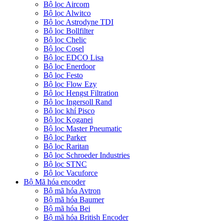
Bộ lọc Aircom
Bộ lọc Alwitco
Bộ lọc Astrodyne TDI
Bộ lọc Bollfilter
Bộ lọc Chelic
Bộ lọc Cosel
Bộ lọc EDCO Lisa
Bộ lọc Enerdoor
Bộ lọc Festo
Bộ lọc Flow Ezy
Bộ lọc Hengst Filtration
Bộ lọc Ingersoll Rand
Bộ lọc khí Pisco
Bộ lọc Koganei
Bộ lọc Master Pneumatic
Bộ lọc Parker
Bộ lọc Raritan
Bộ lọc Schroeder Industries
Bộ lọc STNC
Bộ lọc Vacuforce
Bộ Mã hóa encoder
Bộ mã hóa Avtron
Bộ mã hóa Baumer
Bộ mã hóa Bei
Bộ mã hóa British Encoder