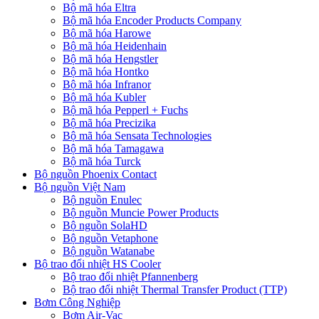
Bộ mã hóa Eltra
Bộ mã hóa Encoder Products Company
Bộ mã hóa Harowe
Bộ mã hóa Heidenhain
Bộ mã hóa Hengstler
Bộ mã hóa Hontko
Bộ mã hóa Infranor
Bộ mã hóa Kubler
Bộ mã hóa Pepperl + Fuchs
Bộ mã hóa Precizika
Bộ mã hóa Sensata Technologies
Bộ mã hóa Tamagawa
Bộ mã hóa Turck
Bộ nguồn Phoenix Contact
Bộ nguồn Việt Nam
Bộ nguồn Enulec
Bộ nguồn Muncie Power Products
Bộ nguồn SolaHD
Bộ nguồn Vetaphone
Bộ nguồn Watanabe
Bộ trao đổi nhiệt HS Cooler
Bộ trao đổi nhiệt Pfannenberg
Bộ trao đổi nhiệt Thermal Transfer Product (TTP)
Bơm Công Nghiệp
Bơm Air-Vac