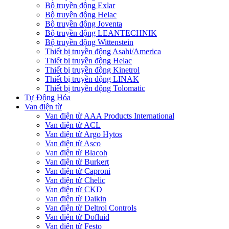
Bộ truyền động Exlar
Bộ truyền động Helac
Bộ truyền động Joventa
Bộ truyền động LEANTECHNIK
Bộ truyền động Wittenstein
Thiết bị truyền động Asahi/America
Thiết bị truyền động Helac
Thiết bị truyền động Kinetrol
Thiết bị truyền động LINAK
Thiết bị truyền động Tolomatic
Tự Động Hóa
Van điện từ
Van điện từ AAA Products International
Van điện từ ACL
Van điện từ Argo Hytos
Van điện từ Asco
Van điện từ Blacoh
Van điện từ Burkert
Van điện từ Caproni
Van điện từ Chelic
Van điện từ CKD
Van điện từ Daikin
Van điện từ Deltrol Controls
Van điện từ Dofluid
Van điện từ Festo