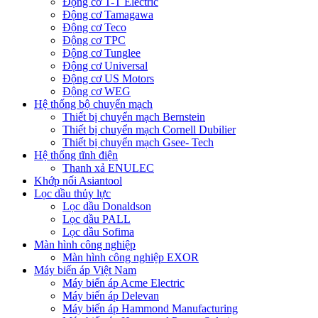
Động cơ T-T Electric
Động cơ Tamagawa
Động cơ Teco
Động cơ TPC
Động cơ Tunglee
Động cơ Universal
Động cơ US Motors
Động cơ WEG
Hệ thống bộ chuyển mạch
Thiết bị chuyển mạch Bernstein
Thiết bị chuyển mạch Cornell Dubilier
Thiết bị chuyển mạch Gsee- Tech
Hệ thống tĩnh điện
Thanh xả ENULEC
Khớp nối Asiantool
Lọc dầu thủy lực
Lọc dầu Donaldson
Lọc dầu PALL
Lọc dầu Sofima
Màn hình công nghiệp
Màn hình công nghiệp EXOR
Máy biến áp Việt Nam
Máy biến áp Acme Electric
Máy biến áp Delevan
Máy biến áp Hammond Manufacturing