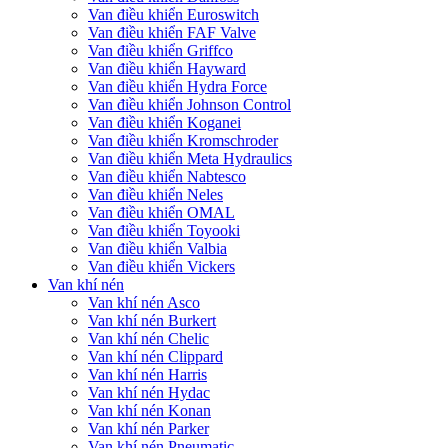
Van điều khiển Euroswitch
Van điều khiển FAF Valve
Van điều khiển Griffco
Van điều khiển Hayward
Van điều khiển Hydra Force
Van điều khiển Johnson Control
Van điều khiển Koganei
Van điều khiển Kromschroder
Van điều khiển Meta Hydraulics
Van điều khiển Nabtesco
Van điều khiển Neles
Van điều khiển OMAL
Van điều khiển Toyooki
Van điều khiển Valbia
Van điều khiển Vickers
Van khí nén
Van khí nén Asco
Van khí nén Burkert
Van khí nén Chelic
Van khí nén Clippard
Van khí nén Harris
Van khí nén Hydac
Van khí nén Konan
Van khí nén Parker
Van khí nén Pneumatic