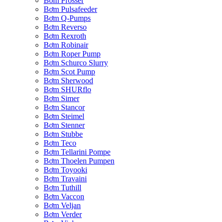
Bơm Prosser
Bơm Pulsafeeder
Bơm Q-Pumps
Bơm Reverso
Bơm Rexroth
Bơm Robinair
Bơm Roper Pump
Bơm Schurco Slurry
Bơm Scot Pump
Bơm Sherwood
Bơm SHURflo
Bơm Simer
Bơm Stancor
Bơm Steimel
Bơm Stenner
Bơm Stubbe
Bơm Teco
Bơm Tellarini Pompe
Bơm Thoelen Pumpen
Bơm Toyooki
Bơm Travaini
Bơm Tuthill
Bơm Vaccon
Bơm Veljan
Bơm Verder