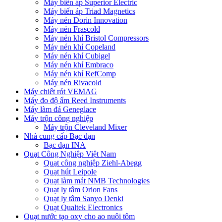
Máy biến áp Superior Electric
Máy biến áp Triad Magnetics
Máy nén Dorin Innovation
Máy nén Frascold
Máy nén khí Bristol Compressors
Máy nén khí Copeland
Máy nén khí Cubigel
Máy nén khí Embraco
Máy nén khí RefComp
Máy nén Rivacold
Máy chiết rót VEMAG
Máy đo độ ẩm Reed Instruments
Máy làm đá Geneglace
Máy trộn công nghiệp
Máy trộn Cleveland Mixer
Nhà cung cấp Bạc đạn
Bạc đạn INA
Quạt Công Nghiệp Việt Nam
Quạt công nghiệp Ziehl-Abegg
Quạt hút Leipole
Quạt làm mát NMB Technologies
Quạt ly tâm Orion Fans
Quạt ly tâm Sanyo Denki
Quạt Qualtek Electronics
Quạt nước tạo oxy cho ao nuôi tôm