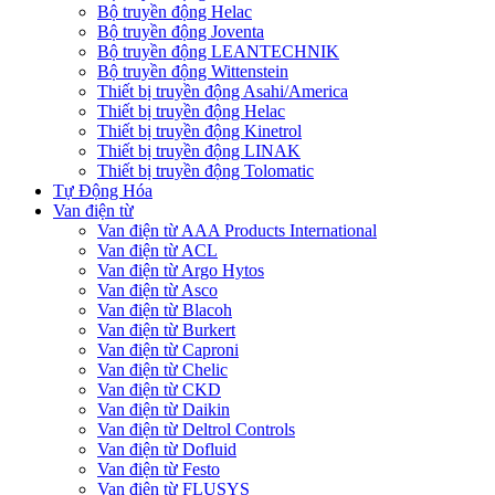
Bộ truyền động Helac
Bộ truyền động Joventa
Bộ truyền động LEANTECHNIK
Bộ truyền động Wittenstein
Thiết bị truyền động Asahi/America
Thiết bị truyền động Helac
Thiết bị truyền động Kinetrol
Thiết bị truyền động LINAK
Thiết bị truyền động Tolomatic
Tự Động Hóa
Van điện từ
Van điện từ AAA Products International
Van điện từ ACL
Van điện từ Argo Hytos
Van điện từ Asco
Van điện từ Blacoh
Van điện từ Burkert
Van điện từ Caproni
Van điện từ Chelic
Van điện từ CKD
Van điện từ Daikin
Van điện từ Deltrol Controls
Van điện từ Dofluid
Van điện từ Festo
Van điện từ FLUSYS