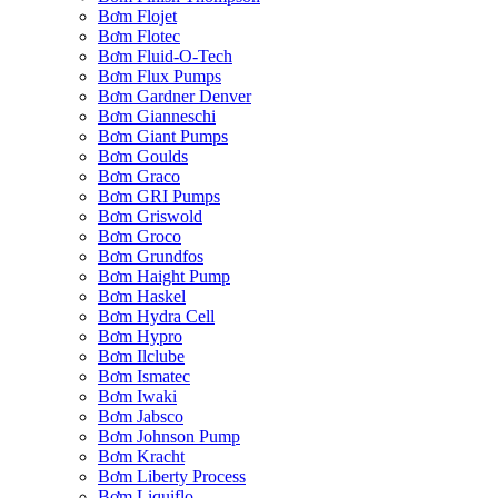
Bơm Flojet
Bơm Flotec
Bơm Fluid-O-Tech
Bơm Flux Pumps
Bơm Gardner Denver
Bơm Gianneschi
Bơm Giant Pumps
Bơm Goulds
Bơm Graco
Bơm GRI Pumps
Bơm Griswold
Bơm Groco
Bơm Grundfos
Bơm Haight Pump
Bơm Haskel
Bơm Hydra Cell
Bơm Hypro
Bơm Ilclube
Bơm Ismatec
Bơm Iwaki
Bơm Jabsco
Bơm Johnson Pump
Bơm Kracht
Bơm Liberty Process
Bơm Liquiflo