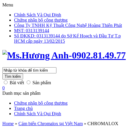
Menu
Chính Sách Và Qui Định
Chứng nhận bộ công thương
Công Ty TNHH Kỹ Thuật Công Nghệ Hoàng Thiên Phát
MST: 0313139144
Số ĐKKD: 0313139144 do Sở Kế Hoạch và Đầu Tư T.p
HCM cấp ngày 13/02/2015
Tìm kiếm
Bài viết
Sản phẩm
0
Danh mục sản phẩm
Chứng nhận bộ công thương
Trang chủ
Chính Sách Và Qui Định
Home
»
Cảm biến Chromalox tại Việt Nam
»
CHROMALOX