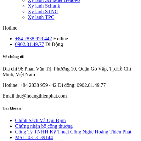
Xy lanh Schrader Bellows
Xy lanh Schunk
Xy lanh STNC
Xy lanh TPC
Hotline
+84 2838 959 442
Hotline
0902.81.49.77
Di Động
Về chúng tôi
Địa chỉ
96 Phan Văn Trị, Phường 10, Quận Gò Vấp, Tp.Hồ Chí
Minh, Việt Nam
Hotline: +84 2838 959 442
Di động: 0902.81.49.77
Email
thu@hoangthienphat.com
Tài khoản
Chính Sách Và Qui Định
Chứng nhận bộ công thương
Công Ty TNHH Kỹ Thuật Công Nghệ Hoàng Thiên Phát
MST: 0313139144