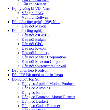
Cầu chì Mersen
Đại lý vòng bi Việt Nam
Vòng bi FAG
Vòng bi Rollway
Đầu đốt công nghiệp Việt Nam
Đầu đốt Maxon
Đầu nối công nghiệp
Đầu nối AIGNEP
Đầu nối Bulgin
Đầu nối CPC
Đầu nối Kycon
Đầu nối Lumberg
Đầu nối Meltric Corporation
Đầu nối Mencom Corporation
Đầu nối Switchcraft Conxall
Đầu phun keo Nordson
Đèn UV bắt muỗi made in Japan
Động Cơ Hộp Số
Động cơ Applied Motion Products
Động cơ Autonics
Động cơ Baldor
Động cơ Bronzoni Motori Elettrici
Động cơ Burkert
Động cơ Cutler Hammer