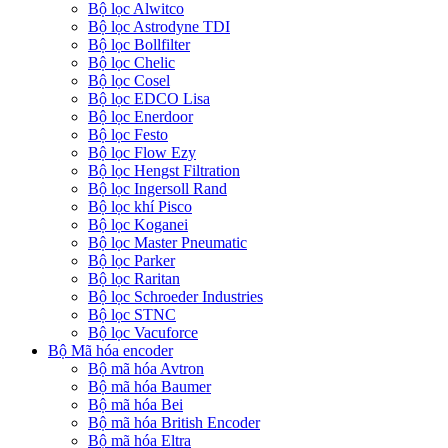
Bộ lọc Alwitco
Bộ lọc Astrodyne TDI
Bộ lọc Bollfilter
Bộ lọc Chelic
Bộ lọc Cosel
Bộ lọc EDCO Lisa
Bộ lọc Enerdoor
Bộ lọc Festo
Bộ lọc Flow Ezy
Bộ lọc Hengst Filtration
Bộ lọc Ingersoll Rand
Bộ lọc khí Pisco
Bộ lọc Koganei
Bộ lọc Master Pneumatic
Bộ lọc Parker
Bộ lọc Raritan
Bộ lọc Schroeder Industries
Bộ lọc STNC
Bộ lọc Vacuforce
Bộ Mã hóa encoder
Bộ mã hóa Avtron
Bộ mã hóa Baumer
Bộ mã hóa Bei
Bộ mã hóa British Encoder
Bộ mã hóa Eltra