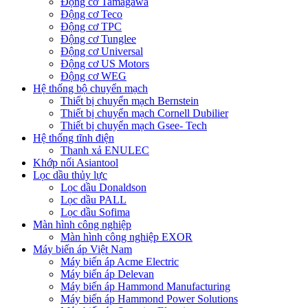
Động cơ Tamagawa
Động cơ Teco
Động cơ TPC
Động cơ Tunglee
Động cơ Universal
Động cơ US Motors
Động cơ WEG
Hệ thống bộ chuyển mạch
Thiết bị chuyển mạch Bernstein
Thiết bị chuyển mạch Cornell Dubilier
Thiết bị chuyển mạch Gsee- Tech
Hệ thống tĩnh điện
Thanh xả ENULEC
Khớp nối Asiantool
Lọc dầu thủy lực
Lọc dầu Donaldson
Lọc dầu PALL
Lọc dầu Sofima
Màn hình công nghiệp
Màn hình công nghiệp EXOR
Máy biến áp Việt Nam
Máy biến áp Acme Electric
Máy biến áp Delevan
Máy biến áp Hammond Manufacturing
Máy biến áp Hammond Power Solutions