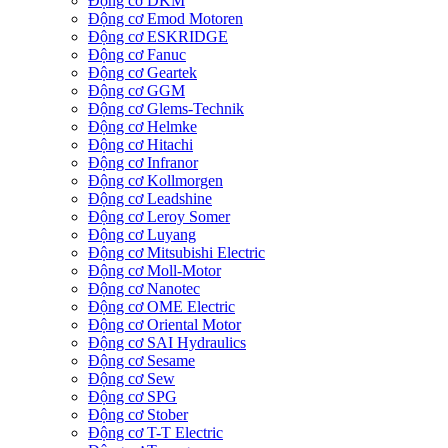
Động cơ DKM
Động cơ Emod Motoren
Động cơ ESKRIDGE
Động cơ Fanuc
Động cơ Geartek
Động cơ GGM
Động cơ Glems-Technik
Động cơ Helmke
Động cơ Hitachi
Động cơ Infranor
Động cơ Kollmorgen
Động cơ Leadshine
Động cơ Leroy Somer
Động cơ Luyang
Động cơ Mitsubishi Electric
Động cơ Moll-Motor
Động cơ Nanotec
Động cơ OME Electric
Động cơ Oriental Motor
Động cơ SAI Hydraulics
Động cơ Sesame
Động cơ Sew
Động cơ SPG
Động cơ Stober
Động cơ T-T Electric