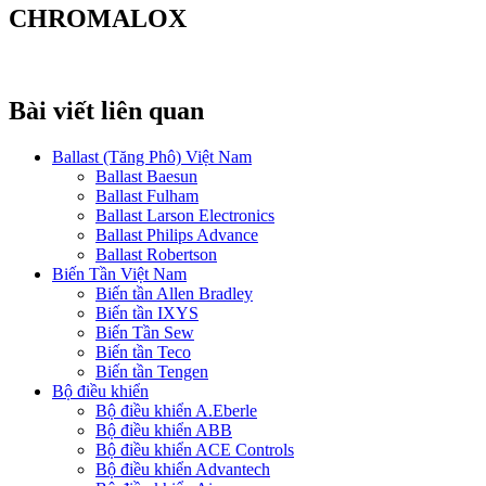
CHROMALOX
Bài viết liên quan
Ballast (Tăng Phô) Việt Nam
Ballast Baesun
Ballast Fulham
Ballast Larson Electronics
Ballast Philips Advance
Ballast Robertson
Biến Tần Việt Nam
Biến tần Allen Bradley
Biến tần IXYS
Biến Tần Sew
Biến tần Teco
Biến tần Tengen
Bộ điều khiển
Bộ điều khiển A.Eberle
Bộ điều khiển ABB
Bộ điều khiển ACE Controls
Bộ điều khiển Advantech