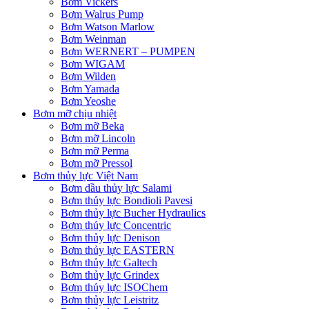
Bơm Vickers
Bơm Walrus Pump
Bơm Watson Marlow
Bơm Weinman
Bơm WERNERT – PUMPEN
Bơm WIGAM
Bơm Wilden
Bơm Yamada
Bơm Yeoshe
Bơm mỡ chịu nhiệt
Bơm mỡ Beka
Bơm mỡ Lincoln
Bơm mỡ Perma
Bơm mỡ Pressol
Bơm thủy lực Việt Nam
Bơm dầu thủy lực Salami
Bơm thủy lực Bondioli Pavesi
Bơm thủy lực Bucher Hydraulics
Bơm thủy lực Concentric
Bơm thủy lực Denison
Bơm thủy lực EASTERN
Bơm thủy lực Galtech
Bơm thủy lực Grindex
Bơm thủy lực ISOChem
Bơm thủy lực Leistritz