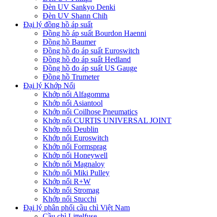
Đèn UV Sankyo Denki
Đèn UV Shann Chih
Đại lý đồng hồ áp suất
Đồng hồ áp suất Bourdon Haenni
Đồng hồ Baumer
Đồng hồ đo áp suất Euroswitch
Đồng hồ đo áp suất Hedland
Đồng hồ đo áp suất US Gauge
Đồng hồ Trumeter
Đại lý Khớp Nối
Khớp nối Alfagomma
Khớp nối Asiantool
Khớp nối Coilhose Pneumatics
Khớp nối CURTIS UNIVERSAL JOINT
Khớp nối Deublin
Khớp nối Euroswitch
Khớp nối Formsprag
Khớp nối Honeywell
Khớp nối Magnaloy
Khớp nối Miki Pulley
Khớp nối R+W
Khớp nối Stromag
Khớp nối Stucchi
Đại lý phân phối cầu chì Việt Nam
Cầu chì Littelfuse