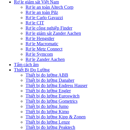
Rơ le giám sát Việt Nam
Rơ le an toàn Altech Corp
Rơ le an toàn Pilz
Rơ le Carlo Gavazzi
Rơ le CIT
Rơ le công nghiệp Finder
Rơ le giám sát Zander Aachen
Rơ le Hengstler
Rơ le Macromatic
Rơ le Metz Connect
Rơ le Symcom
Rơ le Zander Aachen
Tấm cách âm
Thiết Bị Đo Lường
Thiết bị đo lường ABB
Thiết bị đo lường Danaher
Thiết bị đo lường Endress Hauser
Thiết bị đo lường Engler
Thiết bị đo lường Euroswitch
Thiết bị đo lường Gometrics
Thiết bị đo lường Jumo
Thiết bị đo lường Kimo
Thiết bị đo lường Kipp & Zonen
Thiết bị đo lường Lenze
Thiết bị đo lường Peaktech