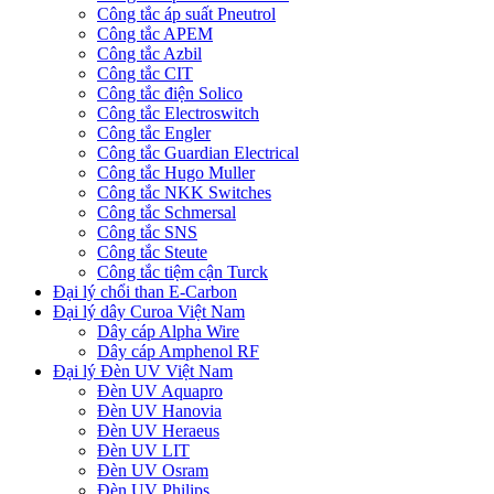
Công tắc áp suất Pneutrol
Công tắc APEM
Công tắc Azbil
Công tắc CIT
Công tắc điện Solico
Công tắc Electroswitch
Công tắc Engler
Công tắc Guardian Electrical
Công tắc Hugo Muller
Công tắc NKK Switches
Công tắc Schmersal
Công tắc SNS
Công tắc Steute
Công tắc tiệm cận Turck
Đại lý chổi than E-Carbon
Đại lý dây Curoa Việt Nam
Dây cáp Alpha Wire
Dây cáp Amphenol RF
Đại lý Đèn UV Việt Nam
Đèn UV Aquapro
Đèn UV Hanovia
Đèn UV Heraeus
Đèn UV LIT
Đèn UV Osram
Đèn UV Philips