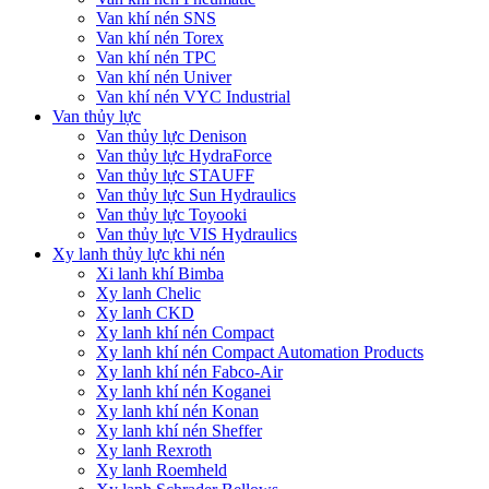
Van khí nén SNS
Van khí nén Torex
Van khí nén TPC
Van khí nén Univer
Van khí nén VYC Industrial
Van thủy lực
Van thủy lực Denison
Van thủy lực HydraForce
Van thủy lực STAUFF
Van thủy lực Sun Hydraulics
Van thủy lực Toyooki
Van thủy lực VIS Hydraulics
Xy lanh thủy lực khi nén
Xi lanh khí Bimba
Xy lanh Chelic
Xy lanh CKD
Xy lanh khí nén Compact
Xy lanh khí nén Compact Automation Products
Xy lanh khí nén Fabco-Air
Xy lanh khí nén Koganei
Xy lanh khí nén Konan
Xy lanh khí nén Sheffer
Xy lanh Rexroth
Xy lanh Roemheld