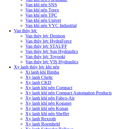
Van khí nén SNS
Van khí nén Torex
Van khí nén TPC
Van khí nén Univer
Van khí nén VYC Industrial
Van thủy lực
Van thủy lực Denison
Van thủy lực HydraForce
Van thủy lực STAUFF
Van thủy lực Sun Hydraulics
Van thủy lực Toyooki
Van thủy lực VIS Hydraulics
Xy lanh thủy lực khi nén
Xi lanh khí Bimba
Xy lanh Chelic
Xy lanh CKD
Xy lanh khí nén Compact
Xy lanh khí nén Compact Automation Products
Xy lanh khí nén Fabco-Air
Xy lanh khí nén Koganei
Xy lanh khí nén Konan
Xy lanh khí nén Sheffer
Xy lanh Rexroth
Xy lanh Roemheld