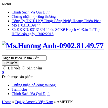
Menu
Chính Sách Và Qui Định
Chứng nhận bộ công thương
Công Ty TNHH Kỹ Thuật Công Nghệ Hoàng Thiên Phát
MST: 0313139144
Số ĐKKD: 0313139144 do Sở Kế Hoạch và Đầu Tư T.p
HCM cấp ngày 13/02/2015
Tìm kiếm
Bài viết
Sản phẩm
0
Danh mục sản phẩm
Chứng nhận bộ công thương
Trang chủ
Chính Sách Và Qui Định
Home
»
Đại lý Ametek Việt Nam
»
AMETEK