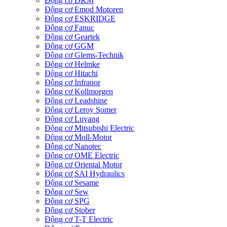
Động cơ DKM
Động cơ Emod Motoren
Động cơ ESKRIDGE
Động cơ Fanuc
Động cơ Geartek
Động cơ GGM
Động cơ Glems-Technik
Động cơ Helmke
Động cơ Hitachi
Động cơ Infranor
Động cơ Kollmorgen
Động cơ Leadshine
Động cơ Leroy Somer
Động cơ Luyang
Động cơ Mitsubishi Electric
Động cơ Moll-Motor
Động cơ Nanotec
Động cơ OME Electric
Động cơ Oriental Motor
Động cơ SAI Hydraulics
Động cơ Sesame
Động cơ Sew
Động cơ SPG
Động cơ Stober
Động cơ T-T Electric