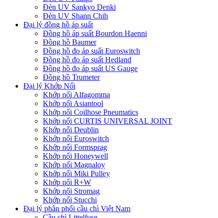
Đèn UV Sankyo Denki
Đèn UV Shann Chih
Đại lý đồng hồ áp suất
Đồng hồ áp suất Bourdon Haenni
Đồng hồ Baumer
Đồng hồ đo áp suất Euroswitch
Đồng hồ đo áp suất Hedland
Đồng hồ đo áp suất US Gauge
Đồng hồ Trumeter
Đại lý Khớp Nối
Khớp nối Alfagomma
Khớp nối Asiantool
Khớp nối Coilhose Pneumatics
Khớp nối CURTIS UNIVERSAL JOINT
Khớp nối Deublin
Khớp nối Euroswitch
Khớp nối Formsprag
Khớp nối Honeywell
Khớp nối Magnaloy
Khớp nối Miki Pulley
Khớp nối R+W
Khớp nối Stromag
Khớp nối Stucchi
Đại lý phân phối cầu chì Việt Nam
Cầu chì Littelfuse