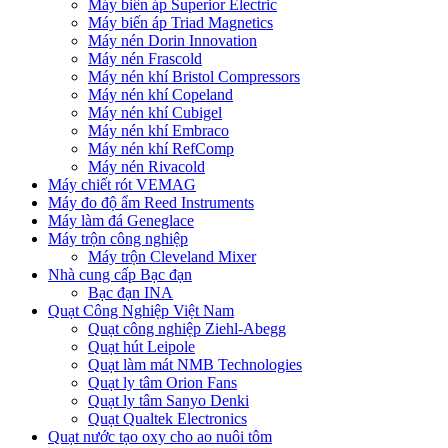
Máy biến áp Superior Electric
Máy biến áp Triad Magnetics
Máy nén Dorin Innovation
Máy nén Frascold
Máy nén khí Bristol Compressors
Máy nén khí Copeland
Máy nén khí Cubigel
Máy nén khí Embraco
Máy nén khí RefComp
Máy nén Rivacold
Máy chiết rót VEMAG
Máy đo độ ẩm Reed Instruments
Máy làm đá Geneglace
Máy trộn công nghiệp
Máy trộn Cleveland Mixer
Nhà cung cấp Bạc đạn
Bạc đạn INA
Quạt Công Nghiệp Việt Nam
Quạt công nghiệp Ziehl-Abegg
Quạt hút Leipole
Quạt làm mát NMB Technologies
Quạt ly tâm Orion Fans
Quạt ly tâm Sanyo Denki
Quạt Qualtek Electronics
Quạt nước tạo oxy cho ao nuôi tôm