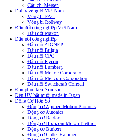
Cầu chì Mersen
Đại lý vòng bi Việt Nam
Vòng bi FAG
Vòng bi Rollway
Đầu đốt công nghiệp Việt Nam
Đầu đốt Maxon
Đầu nối công nghiệp
Đầu nối AIGNEP
Đầu nối Bulgin
Đầu nối CPC
Đầu nối Kycon
Đầu nối Lumberg
Đầu nối Meltric Corporation
Đầu nối Mencom Corporation
Đầu nối Switchcraft Conxall
Đầu phun keo Nordson
Đèn UV bắt muỗi made in Japan
Động Cơ Hộp Số
Động cơ Applied Motion Products
Động cơ Autonics
Động cơ Baldor
Động cơ Bronzoni Motori Elettrici
Động cơ Burkert
Động cơ Cutler Hammer