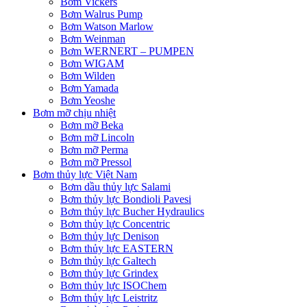
Bơm Vickers
Bơm Walrus Pump
Bơm Watson Marlow
Bơm Weinman
Bơm WERNERT – PUMPEN
Bơm WIGAM
Bơm Wilden
Bơm Yamada
Bơm Yeoshe
Bơm mỡ chịu nhiệt
Bơm mỡ Beka
Bơm mỡ Lincoln
Bơm mỡ Perma
Bơm mỡ Pressol
Bơm thủy lực Việt Nam
Bơm dầu thủy lực Salami
Bơm thủy lực Bondioli Pavesi
Bơm thủy lực Bucher Hydraulics
Bơm thủy lực Concentric
Bơm thủy lực Denison
Bơm thủy lực EASTERN
Bơm thủy lực Galtech
Bơm thủy lực Grindex
Bơm thủy lực ISOChem
Bơm thủy lực Leistritz