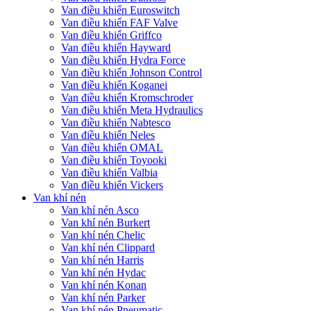
Van điều khiển Euroswitch
Van điều khiển FAF Valve
Van điều khiển Griffco
Van điều khiển Hayward
Van điều khiển Hydra Force
Van điều khiển Johnson Control
Van điều khiển Koganei
Van điều khiển Kromschroder
Van điều khiển Meta Hydraulics
Van điều khiển Nabtesco
Van điều khiển Neles
Van điều khiển OMAL
Van điều khiển Toyooki
Van điều khiển Valbia
Van điều khiển Vickers
Van khí nén
Van khí nén Asco
Van khí nén Burkert
Van khí nén Chelic
Van khí nén Clippard
Van khí nén Harris
Van khí nén Hydac
Van khí nén Konan
Van khí nén Parker
Van khí nén Pneumatic