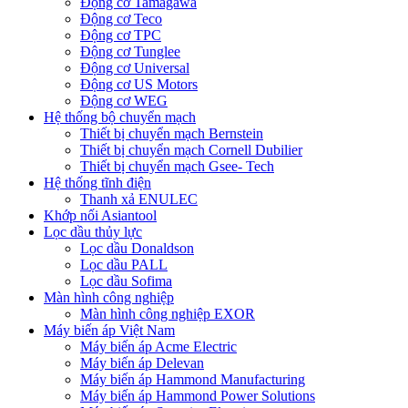
Động cơ Tamagawa
Động cơ Teco
Động cơ TPC
Động cơ Tunglee
Động cơ Universal
Động cơ US Motors
Động cơ WEG
Hệ thống bộ chuyển mạch
Thiết bị chuyển mạch Bernstein
Thiết bị chuyển mạch Cornell Dubilier
Thiết bị chuyển mạch Gsee- Tech
Hệ thống tĩnh điện
Thanh xả ENULEC
Khớp nối Asiantool
Lọc dầu thủy lực
Lọc dầu Donaldson
Lọc dầu PALL
Lọc dầu Sofima
Màn hình công nghiệp
Màn hình công nghiệp EXOR
Máy biến áp Việt Nam
Máy biến áp Acme Electric
Máy biến áp Delevan
Máy biến áp Hammond Manufacturing
Máy biến áp Hammond Power Solutions