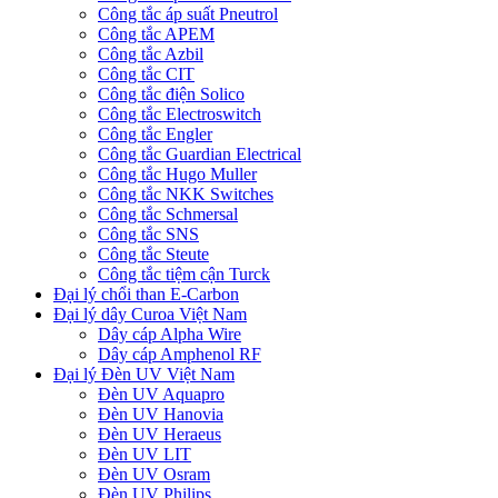
Công tắc áp suất Pneutrol
Công tắc APEM
Công tắc Azbil
Công tắc CIT
Công tắc điện Solico
Công tắc Electroswitch
Công tắc Engler
Công tắc Guardian Electrical
Công tắc Hugo Muller
Công tắc NKK Switches
Công tắc Schmersal
Công tắc SNS
Công tắc Steute
Công tắc tiệm cận Turck
Đại lý chổi than E-Carbon
Đại lý dây Curoa Việt Nam
Dây cáp Alpha Wire
Dây cáp Amphenol RF
Đại lý Đèn UV Việt Nam
Đèn UV Aquapro
Đèn UV Hanovia
Đèn UV Heraeus
Đèn UV LIT
Đèn UV Osram
Đèn UV Philips