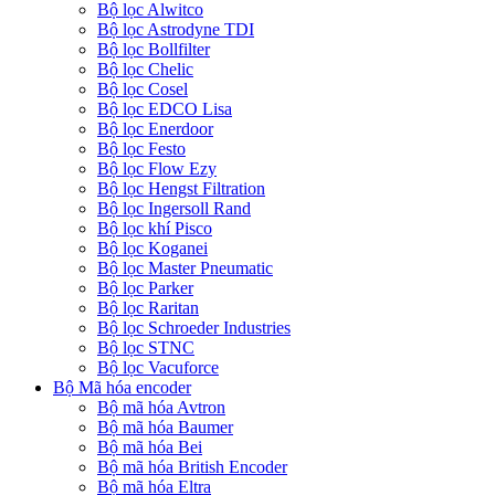
Bộ lọc Alwitco
Bộ lọc Astrodyne TDI
Bộ lọc Bollfilter
Bộ lọc Chelic
Bộ lọc Cosel
Bộ lọc EDCO Lisa
Bộ lọc Enerdoor
Bộ lọc Festo
Bộ lọc Flow Ezy
Bộ lọc Hengst Filtration
Bộ lọc Ingersoll Rand
Bộ lọc khí Pisco
Bộ lọc Koganei
Bộ lọc Master Pneumatic
Bộ lọc Parker
Bộ lọc Raritan
Bộ lọc Schroeder Industries
Bộ lọc STNC
Bộ lọc Vacuforce
Bộ Mã hóa encoder
Bộ mã hóa Avtron
Bộ mã hóa Baumer
Bộ mã hóa Bei
Bộ mã hóa British Encoder
Bộ mã hóa Eltra