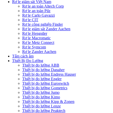
Rơ le giám sát Việt Nam
Rơ le an toàn Altech Corp
Rơ le an toàn Pilz
Rơ le Carlo Gavazzi
Rơ le CIT
Rơ le công nghiệp Finder
Rơ le giám sát Zander Aachen
Rơ le Hengstler
Rơ le Macromatic
Rơ le Metz Connect
Rơ le Symcom
Rơ le Zander Aachen
Tấm cách âm
Thiết Bị Đo Lường
Thiết bị đo lường ABB
Thiết bị đo lường Danaher
Thiết bị đo lường Endress Hauser
Thiết bị đo lường Engler
Thiết bị đo lường Euroswitch
Thiết bị đo lường Gometrics
Thiết bị đo lường Jumo
Thiết bị đo lường Kimo
Thiết bị đo lường Kipp & Zonen
Thiết bị đo lường Lenze
Thiết bị đo lường Peaktech