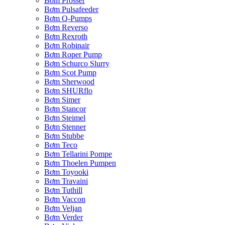
Bơm Prosser
Bơm Pulsafeeder
Bơm Q-Pumps
Bơm Reverso
Bơm Rexroth
Bơm Robinair
Bơm Roper Pump
Bơm Schurco Slurry
Bơm Scot Pump
Bơm Sherwood
Bơm SHURflo
Bơm Simer
Bơm Stancor
Bơm Steimel
Bơm Stenner
Bơm Stubbe
Bơm Teco
Bơm Tellarini Pompe
Bơm Thoelen Pumpen
Bơm Toyooki
Bơm Travaini
Bơm Tuthill
Bơm Vaccon
Bơm Veljan
Bơm Verder