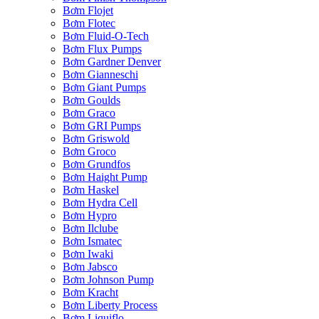
Bơm Flojet
Bơm Flotec
Bơm Fluid-O-Tech
Bơm Flux Pumps
Bơm Gardner Denver
Bơm Gianneschi
Bơm Giant Pumps
Bơm Goulds
Bơm Graco
Bơm GRI Pumps
Bơm Griswold
Bơm Groco
Bơm Grundfos
Bơm Haight Pump
Bơm Haskel
Bơm Hydra Cell
Bơm Hypro
Bơm Ilclube
Bơm Ismatec
Bơm Iwaki
Bơm Jabsco
Bơm Johnson Pump
Bơm Kracht
Bơm Liberty Process
Bơm Liquiflo