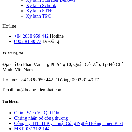
Xy lanh Schrader Bellows
Xy lanh Schunk
Xy lanh STNC
Xy lanh TPC
Hotline
+84 2838 959 442
Hotline
0902.81.49.77
Di Động
Về chúng tôi
Địa chỉ
96 Phan Văn Trị, Phường 10, Quận Gò Vấp, Tp.Hồ Chí
Minh, Việt Nam
Hotline: +84 2838 959 442
Di động: 0902.81.49.77
Email
thu@hoangthienphat.com
Tài khoản
Chính Sách Và Qui Định
Chứng nhận bộ công thương
Công Ty TNHH Kỹ Thuật Công Nghệ Hoàng Thiên Phát
MST: 0313139144