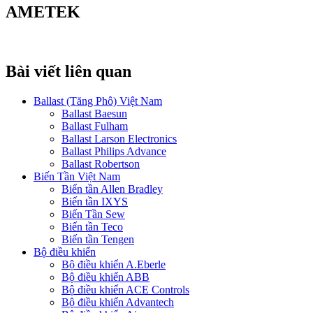
AMETEK
Bài viết liên quan
Ballast (Tăng Phô) Việt Nam
Ballast Baesun
Ballast Fulham
Ballast Larson Electronics
Ballast Philips Advance
Ballast Robertson
Biến Tần Việt Nam
Biến tần Allen Bradley
Biến tần IXYS
Biến Tần Sew
Biến tần Teco
Biến tần Tengen
Bộ điều khiển
Bộ điều khiển A.Eberle
Bộ điều khiển ABB
Bộ điều khiển ACE Controls
Bộ điều khiển Advantech