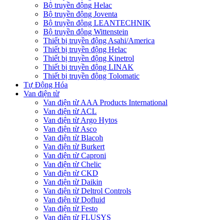
Bộ truyền động Helac
Bộ truyền động Joventa
Bộ truyền động LEANTECHNIK
Bộ truyền động Wittenstein
Thiết bị truyền động Asahi/America
Thiết bị truyền động Helac
Thiết bị truyền động Kinetrol
Thiết bị truyền động LINAK
Thiết bị truyền động Tolomatic
Tự Động Hóa
Van điện từ
Van điện từ AAA Products International
Van điện từ ACL
Van điện từ Argo Hytos
Van điện từ Asco
Van điện từ Blacoh
Van điện từ Burkert
Van điện từ Caproni
Van điện từ Chelic
Van điện từ CKD
Van điện từ Daikin
Van điện từ Deltrol Controls
Van điện từ Dofluid
Van điện từ Festo
Van điện từ FLUSYS