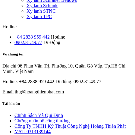
Xy lanh Schrader Bellows
Xy lanh Schunk
Xy lanh STNC
Xy lanh TPC
Hotline
+84 2838 959 442
Hotline
0902.81.49.77
Di Động
Về chúng tôi
Địa chỉ
96 Phan Văn Trị, Phường 10, Quận Gò Vấp, Tp.Hồ Chí
Minh, Việt Nam
Hotline: +84 2838 959 442
Di động: 0902.81.49.77
Email
thu@hoangthienphat.com
Tài khoản
Chính Sách Và Qui Định
Chứng nhận bộ công thương
Công Ty TNHH Kỹ Thuật Công Nghệ Hoàng Thiên Phát
MST: 0313139144