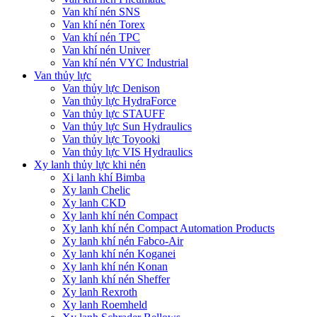
Van khí nén SNS
Van khí nén Torex
Van khí nén TPC
Van khí nén Univer
Van khí nén VYC Industrial
Van thủy lực
Van thủy lực Denison
Van thủy lực HydraForce
Van thủy lực STAUFF
Van thủy lực Sun Hydraulics
Van thủy lực Toyooki
Van thủy lực VIS Hydraulics
Xy lanh thủy lực khi nén
Xi lanh khí Bimba
Xy lanh Chelic
Xy lanh CKD
Xy lanh khí nén Compact
Xy lanh khí nén Compact Automation Products
Xy lanh khí nén Fabco-Air
Xy lanh khí nén Koganei
Xy lanh khí nén Konan
Xy lanh khí nén Sheffer
Xy lanh Rexroth
Xy lanh Roemheld