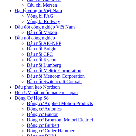
Cầu chì Mersen
Đại lý vòng bi Việt Nam
Vòng bi FAG
Vòng bi Rollway
Đầu đốt công nghiệp Việt Nam
Đầu đốt Maxon
Đầu nối công nghiệp
Đầu nối AIGNEP
Đầu nối Bulgin
Đầu nối CPC
Đầu nối Kycon
Đầu nối Lumberg
Đầu nối Meltric Corporation
Đầu nối Mencom Corporation
Đầu nối Switchcraft Conxall
Đầu phun keo Nordson
Đèn UV bắt muỗi made in Japan
Động Cơ Hộp Số
Động cơ Applied Motion Products
Động cơ Autonics
Động cơ Baldor
Động cơ Bronzoni Motori Elettrici
Động cơ Burkert
Động cơ Cutler Hammer