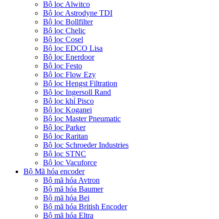
Bộ lọc Alwitco
Bộ lọc Astrodyne TDI
Bộ lọc Bollfilter
Bộ lọc Chelic
Bộ lọc Cosel
Bộ lọc EDCO Lisa
Bộ lọc Enerdoor
Bộ lọc Festo
Bộ lọc Flow Ezy
Bộ lọc Hengst Filtration
Bộ lọc Ingersoll Rand
Bộ lọc khí Pisco
Bộ lọc Koganei
Bộ lọc Master Pneumatic
Bộ lọc Parker
Bộ lọc Raritan
Bộ lọc Schroeder Industries
Bộ lọc STNC
Bộ lọc Vacuforce
Bộ Mã hóa encoder
Bộ mã hóa Avtron
Bộ mã hóa Baumer
Bộ mã hóa Bei
Bộ mã hóa British Encoder
Bộ mã hóa Eltra