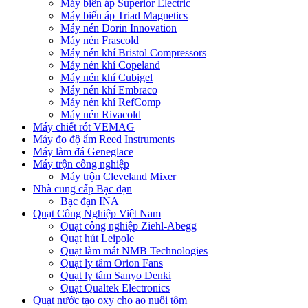
Máy biến áp Superior Electric
Máy biến áp Triad Magnetics
Máy nén Dorin Innovation
Máy nén Frascold
Máy nén khí Bristol Compressors
Máy nén khí Copeland
Máy nén khí Cubigel
Máy nén khí Embraco
Máy nén khí RefComp
Máy nén Rivacold
Máy chiết rót VEMAG
Máy đo độ ẩm Reed Instruments
Máy làm đá Geneglace
Máy trộn công nghiệp
Máy trộn Cleveland Mixer
Nhà cung cấp Bạc đạn
Bạc đạn INA
Quạt Công Nghiệp Việt Nam
Quạt công nghiệp Ziehl-Abegg
Quạt hút Leipole
Quạt làm mát NMB Technologies
Quạt ly tâm Orion Fans
Quạt ly tâm Sanyo Denki
Quạt Qualtek Electronics
Quạt nước tạo oxy cho ao nuôi tôm