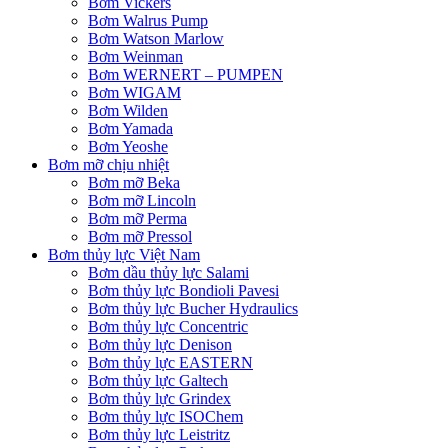
Bơm Vickers
Bơm Walrus Pump
Bơm Watson Marlow
Bơm Weinman
Bơm WERNERT – PUMPEN
Bơm WIGAM
Bơm Wilden
Bơm Yamada
Bơm Yeoshe
Bơm mỡ chịu nhiệt
Bơm mỡ Beka
Bơm mỡ Lincoln
Bơm mỡ Perma
Bơm mỡ Pressol
Bơm thủy lực Việt Nam
Bơm dầu thủy lực Salami
Bơm thủy lực Bondioli Pavesi
Bơm thủy lực Bucher Hydraulics
Bơm thủy lực Concentric
Bơm thủy lực Denison
Bơm thủy lực EASTERN
Bơm thủy lực Galtech
Bơm thủy lực Grindex
Bơm thủy lực ISOChem
Bơm thủy lực Leistritz