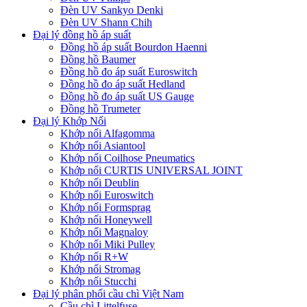
Đèn UV Sankyo Denki
Đèn UV Shann Chih
Đại lý đồng hồ áp suất
Đồng hồ áp suất Bourdon Haenni
Đồng hồ Baumer
Đồng hồ đo áp suất Euroswitch
Đồng hồ đo áp suất Hedland
Đồng hồ đo áp suất US Gauge
Đồng hồ Trumeter
Đại lý Khớp Nối
Khớp nối Alfagomma
Khớp nối Asiantool
Khớp nối Coilhose Pneumatics
Khớp nối CURTIS UNIVERSAL JOINT
Khớp nối Deublin
Khớp nối Euroswitch
Khớp nối Formsprag
Khớp nối Honeywell
Khớp nối Magnaloy
Khớp nối Miki Pulley
Khớp nối R+W
Khớp nối Stromag
Khớp nối Stucchi
Đại lý phân phối cầu chì Việt Nam
Cầu chì Littelfuse