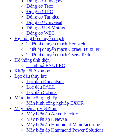
Động cơ Tamagawa
Động cơ Teco
Động cơ TPC
Động cơ Tunglee
Động cơ Universal
Động cơ US Motors
Động cơ WEG
Hệ thống bộ chuyển mạch
Thiết bị chuyển mạch Bernstein
Thiết bị chuyển mạch Cornell Dubilier
Thiết bị chuyển mạch Gsee- Tech
Hệ thống tĩnh điện
Thanh xả ENULEC
Khớp nối Asiantool
Lọc dầu thủy lực
Lọc dầu Donaldson
Lọc dầu PALL
Lọc dầu Sofima
Màn hình công nghiệp
Màn hình công nghiệp EXOR
Máy biến áp Việt Nam
Máy biến áp Acme Electric
Máy biến áp Delevan
Máy biến áp Hammond Manufacturing
Máy biến áp Hammond Power Solutions