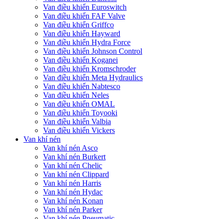
Van điều khiển Euroswitch
Van điều khiển FAF Valve
Van điều khiển Griffco
Van điều khiển Hayward
Van điều khiển Hydra Force
Van điều khiển Johnson Control
Van điều khiển Koganei
Van điều khiển Kromschroder
Van điều khiển Meta Hydraulics
Van điều khiển Nabtesco
Van điều khiển Neles
Van điều khiển OMAL
Van điều khiển Toyooki
Van điều khiển Valbia
Van điều khiển Vickers
Van khí nén
Van khí nén Asco
Van khí nén Burkert
Van khí nén Chelic
Van khí nén Clippard
Van khí nén Harris
Van khí nén Hydac
Van khí nén Konan
Van khí nén Parker
Van khí nén Pneumatic