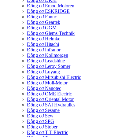
Động cơ DKM
Động cơ Emod Motoren
Động cơ ESKRIDGE
Động cơ Fanuc
Động cơ Geartek
Động cơ GGM
Động cơ Glems-Technik
Động cơ Helmke
Động cơ Hitachi
Động cơ Infranor
Động cơ Kollmorgen
Động cơ Leadshine
Động cơ Leroy Somer
Động cơ Luyang
Động cơ Mitsubishi Electric
Động cơ Moll-Motor
Động cơ Nanotec
Động cơ OME Electric
Động cơ Oriental Motor
Động cơ SAI Hydraulics
Động cơ Sesame
Động cơ Sew
Động cơ SPG
Động cơ Stober
Động cơ T-T Electric