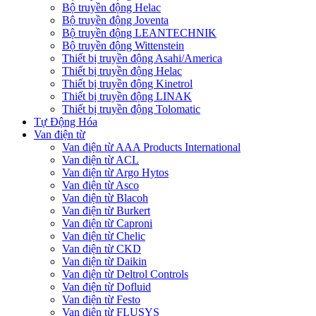
Bộ truyền động Helac
Bộ truyền động Joventa
Bộ truyền động LEANTECHNIK
Bộ truyền động Wittenstein
Thiết bị truyền động Asahi/America
Thiết bị truyền động Helac
Thiết bị truyền động Kinetrol
Thiết bị truyền động LINAK
Thiết bị truyền động Tolomatic
Tự Động Hóa
Van điện từ
Van điện từ AAA Products International
Van điện từ ACL
Van điện từ Argo Hytos
Van điện từ Asco
Van điện từ Blacoh
Van điện từ Burkert
Van điện từ Caproni
Van điện từ Chelic
Van điện từ CKD
Van điện từ Daikin
Van điện từ Deltrol Controls
Van điện từ Dofluid
Van điện từ Festo
Van điện từ FLUSYS