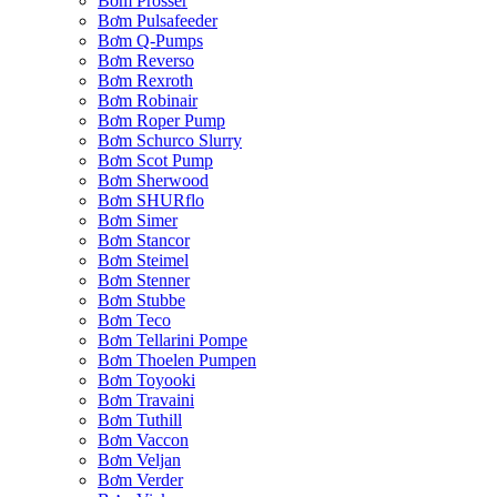
Bơm Prosser
Bơm Pulsafeeder
Bơm Q-Pumps
Bơm Reverso
Bơm Rexroth
Bơm Robinair
Bơm Roper Pump
Bơm Schurco Slurry
Bơm Scot Pump
Bơm Sherwood
Bơm SHURflo
Bơm Simer
Bơm Stancor
Bơm Steimel
Bơm Stenner
Bơm Stubbe
Bơm Teco
Bơm Tellarini Pompe
Bơm Thoelen Pumpen
Bơm Toyooki
Bơm Travaini
Bơm Tuthill
Bơm Vaccon
Bơm Veljan
Bơm Verder