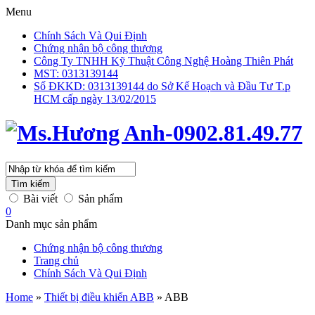
Menu
Chính Sách Và Qui Định
Chứng nhận bộ công thương
Công Ty TNHH Kỹ Thuật Công Nghệ Hoàng Thiên Phát
MST: 0313139144
Số ĐKKD: 0313139144 do Sở Kế Hoạch và Đầu Tư T.p
HCM cấp ngày 13/02/2015
Tìm kiếm
Bài viết
Sản phẩm
0
Danh mục sản phẩm
Chứng nhận bộ công thương
Trang chủ
Chính Sách Và Qui Định
Home
»
Thiết bị điều khiển ABB
»
ABB