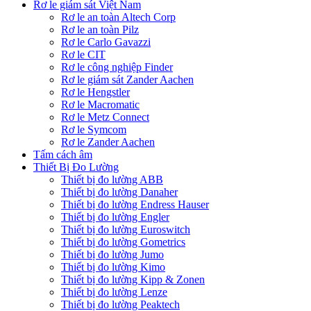
Rơ le giám sát Việt Nam
Rơ le an toàn Altech Corp
Rơ le an toàn Pilz
Rơ le Carlo Gavazzi
Rơ le CIT
Rơ le công nghiệp Finder
Rơ le giám sát Zander Aachen
Rơ le Hengstler
Rơ le Macromatic
Rơ le Metz Connect
Rơ le Symcom
Rơ le Zander Aachen
Tấm cách âm
Thiết Bị Đo Lường
Thiết bị đo lường ABB
Thiết bị đo lường Danaher
Thiết bị đo lường Endress Hauser
Thiết bị đo lường Engler
Thiết bị đo lường Euroswitch
Thiết bị đo lường Gometrics
Thiết bị đo lường Jumo
Thiết bị đo lường Kimo
Thiết bị đo lường Kipp & Zonen
Thiết bị đo lường Lenze
Thiết bị đo lường Peaktech