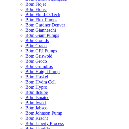
Bơm Flojet
Bơm Flotec
Bơm Fluid-O-Tech
Bơm Flux Pumps
Bơm Gardner Denver
Bơm Gianneschi
Bơm Giant Pumps
Bơm Goulds
Bơm Graco
Bơm GRI Pumps
Bơm Griswold
Bơm Groco
Bơm Grundfos
Bơm Haight Pump
Bơm Haskel
Bơm Hydra Cell
Bơm Hypro
Bơm Ilclube
Bơm Ismatec
Bơm Iwaki
Bơm Jabsco
Bơm Johnson Pump
Bơm Kracht
Bơm Liberty Process
Bơm Liquiflo