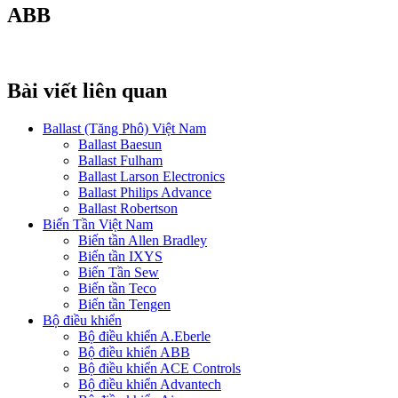
ABB
Bài viết liên quan
Ballast (Tăng Phô) Việt Nam
Ballast Baesun
Ballast Fulham
Ballast Larson Electronics
Ballast Philips Advance
Ballast Robertson
Biến Tần Việt Nam
Biến tần Allen Bradley
Biến tần IXYS
Biến Tần Sew
Biến tần Teco
Biến tần Tengen
Bộ điều khiển
Bộ điều khiển A.Eberle
Bộ điều khiển ABB
Bộ điều khiển ACE Controls
Bộ điều khiển Advantech