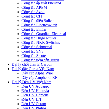
Công tắc áp suất Pneutrol
Công tắc APEM
Công tắc Azbil
Công tắc CIT
Công tắc điện Solico
Công tắc Electroswitch
Công tắc Engler
Công tắc Guardian Electrical
Công tắc Hugo Muller
Công tắc NKK Switches
Công tắc Schmersal
Công tắc SNS
Công tắc Steute
Công tắc tiệm cận Turck
Đại lý chổi than E-Carbon
Đại lý dây Curoa Việt Nam
Dây cáp Alpha Wire
Dây cáp Amphenol RF
Đại lý Đèn UV Việt Nam
Đèn UV Aquapro
Đèn UV Hanovia
Đèn UV Heraeus
Đèn UV LIT
Đèn UV Osram
Đèn UV Philips