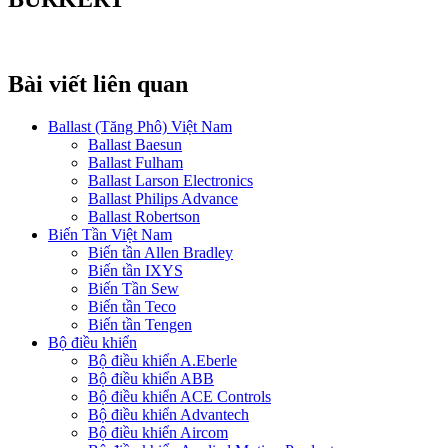
Bài viết liên quan
Ballast (Tăng Phô) Việt Nam
Ballast Baesun
Ballast Fulham
Ballast Larson Electronics
Ballast Philips Advance
Ballast Robertson
Biến Tần Việt Nam
Biến tần Allen Bradley
Biến tần IXYS
Biến Tần Sew
Biến tần Teco
Biến tần Tengen
Bộ điều khiển
Bộ điều khiển A.Eberle
Bộ điều khiển ABB
Bộ điều khiển ACE Controls
Bộ điều khiển Advantech
Bộ điều khiển Aircom