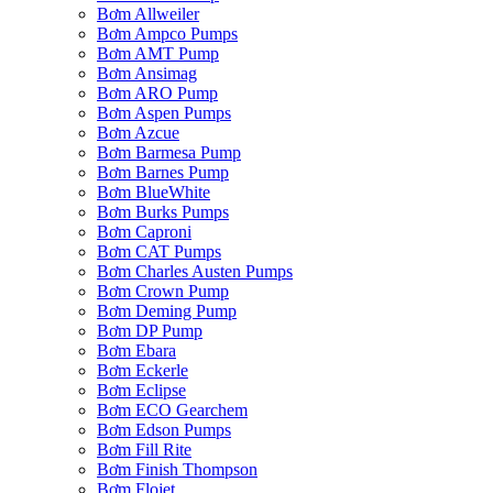
Bơm Allweiler
Bơm Ampco Pumps
Bơm AMT Pump
Bơm Ansimag
Bơm ARO Pump
Bơm Aspen Pumps
Bơm Azcue
Bơm Barmesa Pump
Bơm Barnes Pump
Bơm BlueWhite
Bơm Burks Pumps
Bơm Caproni
Bơm CAT Pumps
Bơm Charles Austen Pumps
Bơm Crown Pump
Bơm Deming Pump
Bơm DP Pump
Bơm Ebara
Bơm Eckerle
Bơm Eclipse
Bơm ECO Gearchem
Bơm Edson Pumps
Bơm Fill Rite
Bơm Finish Thompson
Bơm Flojet