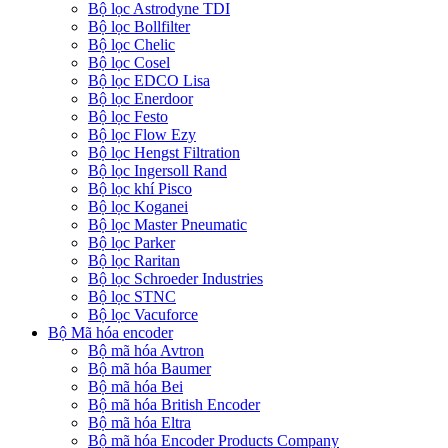
Bộ lọc Astrodyne TDI
Bộ lọc Bollfilter
Bộ lọc Chelic
Bộ lọc Cosel
Bộ lọc EDCO Lisa
Bộ lọc Enerdoor
Bộ lọc Festo
Bộ lọc Flow Ezy
Bộ lọc Hengst Filtration
Bộ lọc Ingersoll Rand
Bộ lọc khí Pisco
Bộ lọc Koganei
Bộ lọc Master Pneumatic
Bộ lọc Parker
Bộ lọc Raritan
Bộ lọc Schroeder Industries
Bộ lọc STNC
Bộ lọc Vacuforce
Bộ Mã hóa encoder
Bộ mã hóa Avtron
Bộ mã hóa Baumer
Bộ mã hóa Bei
Bộ mã hóa British Encoder
Bộ mã hóa Eltra
Bộ mã hóa Encoder Products Company