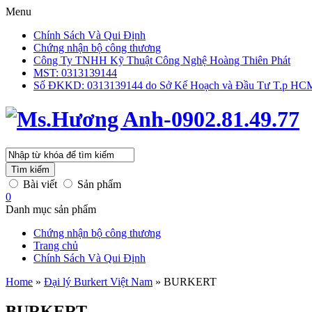
Menu
Chính Sách Và Qui Định
Chứng nhận bộ công thương
Công Ty TNHH Kỹ Thuật Công Nghệ Hoàng Thiên Phát
MST: 0313139144
Số ĐKKD: 0313139144 do Sở Kế Hoạch và Đầu Tư T.p HCM 
Tìm kiếm
Bài viết
Sản phẩm
0
Danh mục sản phẩm
Chứng nhận bộ công thương
Trang chủ
Chính Sách Và Qui Định
Home
»
Đại lý Burkert Việt Nam
»
BURKERT
BURKERT