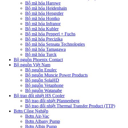
Bộ mã hóa Harowe
Bộ mã hóa Heidenhain
Bộ mã hóa Hengstler
Bộ mã hóa Hontko
Bộ mã hóa Infranor
Bộ mã hóa Kubler
Bộ mã hóa Pepperl + Fuchs
Bộ mã hóa Precizika
Bộ mã hóa Sensata Technologies
Bộ mã hóa Tamagawa
Bộ mã hóa Turck
Bộ nguồn Phoenix Contact
Bộ nguồn Việt Nam
Bộ nguồn Enulec
Bộ nguồn Muncie Power Products
Bộ nguồn SolaHD
Bộ nguồn Vetaphone
Bộ nguồn Watanabe
Bộ trao đổi nhiệt HS Cooler
Bộ trao đổi nhiệt Pfannenberg
Bộ trao đổi nhiệt Thermal Transfer Product (TTP)
Bơm Công Nghiệp
Bơm Air-Vac
Bơm Albany Pump
Bơm Albin Pump