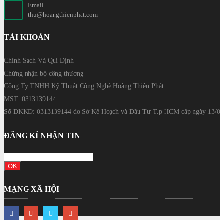
Email
thu@hoangthienphat.com
TÀI KHOẢN
Chính Sách Và Qui Định
Chứng nhận bộ công thương
Công Ty TNHH Kỹ Thuật Công Nghệ Hoàng Thiên Phát
MST: 0313139144
Số ĐKKD: 0313139144 do Sở Kế Hoạch và Đầu Tư T.p HCM cấp ngày 13/0
ĐĂNG KÍ NHẬN TIN
MẠNG XÃ HỘI