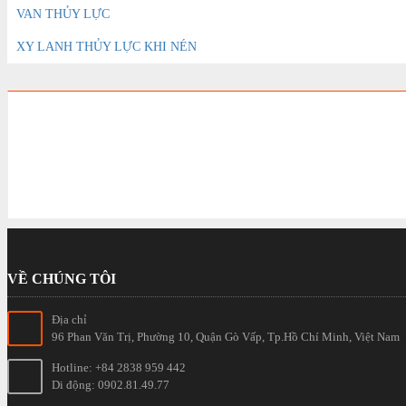
VAN THỦY LỰC
XY LANH THỦY LỰC KHI NÉN
VỀ CHÚNG TÔI
Địa chỉ
96 Phan Văn Trị, Phường 10, Quận Gò Vấp, Tp.Hồ Chí Minh, Việt Nam
Hotline: +84 2838 959 442
Di động: 0902.81.49.77