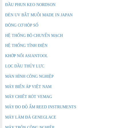
ĐẦU PHUN KEO NORDSON
ĐÈN UV BẮT MUỖI MADE IN JAPAN
ĐỘNG CƠ HỘP SỐ
HỆ THỐNG BỘ CHUYỂN MẠCH
HỆ THỐNG TĨNH ĐIỆN
KHỚP NỐI ASIANTOOL
LỌC DẦU THỦY LỰC
MÀN HÌNH CÔNG NGHIỆP
MÁY BIẾN ÁP VIỆT NAM
MÁY CHIẾT RÓT VEMAG
MÁY ĐO ĐỘ ẨM REED INSTRUMENTS
MÁY LÀM ĐÁ GENEGLACE
MÁY TRỘN CÔNG NGHIỆP