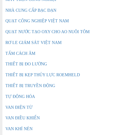
NHÀ CUNG CẤP BẠC ĐẠN
QUẠT CÔNG NGHIỆP VIỆT NAM
QUẠT NƯỚC TẠO OXY CHO AO NUÔI TÔM
RƠ LE GIÁM SÁT VIỆT NAM
TẤM CÁCH ÂM
THIẾT BỊ ĐO LƯỜNG
THIẾT BỊ KẸP THỦY LỰC ROEMHELD
THIẾT BỊ TRUYỀN ĐỘNG
TỰ ĐỘNG HÓA
VAN ĐIỆN TỪ
VAN ĐIỀU KHIỂN
VAN KHÍ NÉN