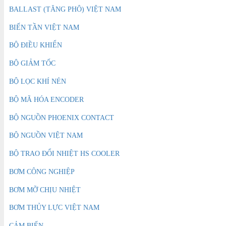
BALLAST (TĂNG PHÔ) VIỆT NAM
BIẾN TẦN VIỆT NAM
BỘ ĐIỀU KHIỂN
BỘ GIẢM TỐC
BỘ LỌC KHÍ NÉN
BỘ MÃ HÓA ENCODER
BỘ NGUỒN PHOENIX CONTACT
BỘ NGUỒN VIỆT NAM
BỘ TRAO ĐỔI NHIỆT HS COOLER
BƠM CÔNG NGHIỆP
BƠM MỠ CHỊU NHIỆT
BƠM THỦY LỰC VIỆT NAM
CẢM BIẾN