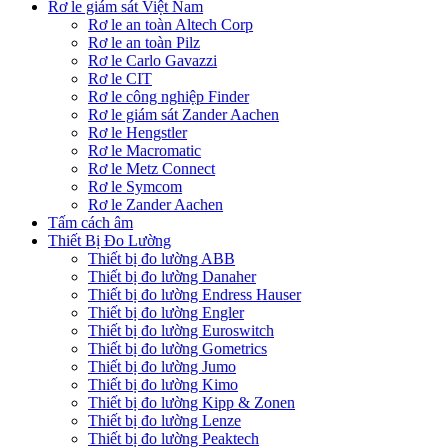
Rơ le giám sát Việt Nam
Rơ le an toàn Altech Corp
Rơ le an toàn Pilz
Rơ le Carlo Gavazzi
Rơ le CIT
Rơ le công nghiệp Finder
Rơ le giám sát Zander Aachen
Rơ le Hengstler
Rơ le Macromatic
Rơ le Metz Connect
Rơ le Symcom
Rơ le Zander Aachen
Tấm cách âm
Thiết Bị Đo Lường
Thiết bị đo lường ABB
Thiết bị đo lường Danaher
Thiết bị đo lường Endress Hauser
Thiết bị đo lường Engler
Thiết bị đo lường Euroswitch
Thiết bị đo lường Gometrics
Thiết bị đo lường Jumo
Thiết bị đo lường Kimo
Thiết bị đo lường Kipp & Zonen
Thiết bị đo lường Lenze
Thiết bị đo lường Peaktech