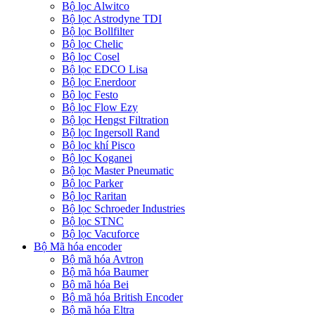
Bộ lọc Alwitco
Bộ lọc Astrodyne TDI
Bộ lọc Bollfilter
Bộ lọc Chelic
Bộ lọc Cosel
Bộ lọc EDCO Lisa
Bộ lọc Enerdoor
Bộ lọc Festo
Bộ lọc Flow Ezy
Bộ lọc Hengst Filtration
Bộ lọc Ingersoll Rand
Bộ lọc khí Pisco
Bộ lọc Koganei
Bộ lọc Master Pneumatic
Bộ lọc Parker
Bộ lọc Raritan
Bộ lọc Schroeder Industries
Bộ lọc STNC
Bộ lọc Vacuforce
Bộ Mã hóa encoder
Bộ mã hóa Avtron
Bộ mã hóa Baumer
Bộ mã hóa Bei
Bộ mã hóa British Encoder
Bộ mã hóa Eltra