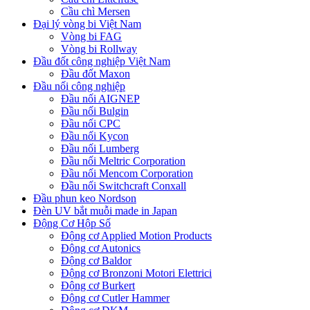
Cầu chì Mersen
Đại lý vòng bi Việt Nam
Vòng bi FAG
Vòng bi Rollway
Đầu đốt công nghiệp Việt Nam
Đầu đốt Maxon
Đầu nối công nghiệp
Đầu nối AIGNEP
Đầu nối Bulgin
Đầu nối CPC
Đầu nối Kycon
Đầu nối Lumberg
Đầu nối Meltric Corporation
Đầu nối Mencom Corporation
Đầu nối Switchcraft Conxall
Đầu phun keo Nordson
Đèn UV bắt muỗi made in Japan
Động Cơ Hộp Số
Động cơ Applied Motion Products
Động cơ Autonics
Động cơ Baldor
Động cơ Bronzoni Motori Elettrici
Động cơ Burkert
Động cơ Cutler Hammer