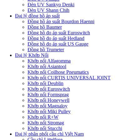
Đèn UV Sankyo Denki
Đèn UV Shann Chih
Đại lý đồng hồ áp suất
Đồng hồ áp suất Bourdon Haenni
Đồng hồ Baumer
Đồng hồ đo áp suất Euroswitch
Đồng hồ đo áp suất Hedland
Đồng hồ đo áp suất US Gauge
Đồng hồ Trumeter
Đại lý Khớp Nối
Khớp nối Alfagomma
Khớp nối Asiantool
Khớp nối Coilhose Pneumatics
Khớp nối CURTIS UNIVERSAL JOINT
Khớp nối Deublin
Khớp nối Euroswitch
Khớp nối Formsprag
Khớp nối Honeywell
Khớp nối Magnaloy
Khớp nối Miki Pulley
Khớp nối R+W
Khớp nối Stromag
Khớp nối Stucchi
Đại lý phân phối cầu chì Việt Nam
Cầu chì Littelfuse