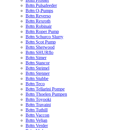
Bơm Prosser
Bơm Pulsafeeder
Bơm Q-Pumps
Bơm Reverso
Bơm Rexroth
Bơm Robinair
Bơm Roper Pump
Bơm Schurco Slurry
Bơm Scot Pump
Bơm Sherwood
Bơm SHURflo
Bơm Simer
Bơm Stancor
Bơm Steimel
Bơm Stenner
Bơm Stubbe
Bơm Teco
Bơm Tellarini Pompe
Bơm Thoelen Pumpen
Bơm Toyooki
Bơm Travaini
Bơm Tuthill
Bơm Vaccon
Bơm Veljan
Bơm Verder