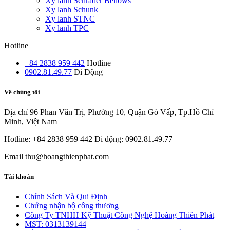
Xy lanh Schrader Bellows
Xy lanh Schunk
Xy lanh STNC
Xy lanh TPC
Hotline
+84 2838 959 442
Hotline
0902.81.49.77
Di Động
Về chúng tôi
Địa chỉ
96 Phan Văn Trị, Phường 10, Quận Gò Vấp, Tp.Hồ Chí
Minh, Việt Nam
Hotline: +84 2838 959 442
Di động: 0902.81.49.77
Email
thu@hoangthienphat.com
Tài khoản
Chính Sách Và Qui Định
Chứng nhận bộ công thương
Công Ty TNHH Kỹ Thuật Công Nghệ Hoàng Thiên Phát
MST: 0313139144