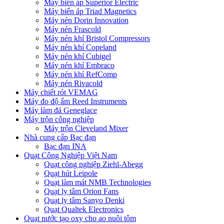
Máy biến áp Superior Electric
Máy biến áp Triad Magnetics
Máy nén Dorin Innovation
Máy nén Frascold
Máy nén khí Bristol Compressors
Máy nén khí Copeland
Máy nén khí Cubigel
Máy nén khí Embraco
Máy nén khí RefComp
Máy nén Rivacold
Máy chiết rót VEMAG
Máy đo độ ẩm Reed Instruments
Máy làm đá Geneglace
Máy trộn công nghiệp
Máy trộn Cleveland Mixer
Nhà cung cấp Bạc đạn
Bạc đạn INA
Quạt Công Nghiệp Việt Nam
Quạt công nghiệp Ziehl-Abegg
Quạt hút Leipole
Quạt làm mát NMB Technologies
Quạt ly tâm Orion Fans
Quạt ly tâm Sanyo Denki
Quạt Qualtek Electronics
Quạt nước tạo oxy cho ao nuôi tôm