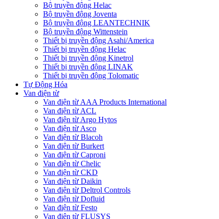
Bộ truyền động Helac
Bộ truyền động Joventa
Bộ truyền động LEANTECHNIK
Bộ truyền động Wittenstein
Thiết bị truyền động Asahi/America
Thiết bị truyền động Helac
Thiết bị truyền động Kinetrol
Thiết bị truyền động LINAK
Thiết bị truyền động Tolomatic
Tự Động Hóa
Van điện từ
Van điện từ AAA Products International
Van điện từ ACL
Van điện từ Argo Hytos
Van điện từ Asco
Van điện từ Blacoh
Van điện từ Burkert
Van điện từ Caproni
Van điện từ Chelic
Van điện từ CKD
Van điện từ Daikin
Van điện từ Deltrol Controls
Van điện từ Dofluid
Van điện từ Festo
Van điện từ FLUSYS