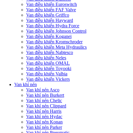
Van điều khiển Euroswitch
Van điều khiển FAF Valve
Van điều khiển Griffco
Van điều khiển Hayward
Van điều khiển Hydra Force
Van điều khiển Johnson Control
Van điều khiển Koganei
Van điều khiển Kromschroder
Van điều khiển Meta Hydraulics
Van điều khiển Nabtesco
Van điều khiển Neles
Van điều khiển OMAL
Van điều khiển Toyooki
Van điều khiển Valbia
Van điều khiển Vickers
Van khí nén
Van khí nén Asco
Van khí nén Burkert
Van khí nén Chelic
Van khí nén Clippard
Van khí nén Harris
Van khí nén Hydac
Van khí nén Konan
Van khí nén Parker
Van khí nén Pneumatic