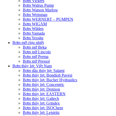
Bơm Vickers
Bơm Walrus Pump
Bơm Watson Marlow
Bơm Weinman
Bơm WERNERT – PUMPEN
Bơm WIGAM
Bơm Wilden
Bơm Yamada
Bơm Yeoshe
Bơm mỡ chịu nhiệt
Bơm mỡ Beka
Bơm mỡ Lincoln
Bơm mỡ Perma
Bơm mỡ Pressol
Bơm thủy lực Việt Nam
Bơm dầu thủy lực Salami
Bơm thủy lực Bondioli Pavesi
Bơm thủy lực Bucher Hydraulics
Bơm thủy lực Concentric
Bơm thủy lực Denison
Bơm thủy lực EASTERN
Bơm thủy lực Galtech
Bơm thủy lực Grindex
Bơm thủy lực ISOChem
Bơm thủy lực Leistritz