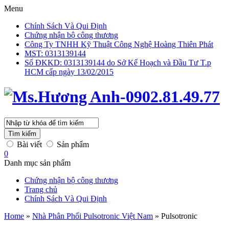
Menu
Chính Sách Và Qui Định
Chứng nhận bộ công thương
Công Ty TNHH Kỹ Thuật Công Nghệ Hoàng Thiên Phát
MST: 0313139144
Số ĐKKD: 0313139144 do Sở Kế Hoạch và Đầu Tư T.p
HCM cấp ngày 13/02/2015
Tìm kiếm
Bài viết
Sản phẩm
0
Danh mục sản phẩm
Chứng nhận bộ công thương
Trang chủ
Chính Sách Và Qui Định
Home
»
Nhà Phân Phối Pulsotronic Việt Nam
»
Pulsotronic