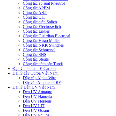
Công tắc áp suất Pneutrol
Công tắc APEM
Công tắc Azbil
Công tắc CIT
Công tắc điện Solico
Công tắc Electroswitch
Công tắc Engler
Công tắc Guardian Electrical
Công tắc Hugo Muller
Công tắc NKK Switches
Công tắc Schmersal
Công tắc SNS
Công tắc Steute
Công tắc tiệm cận Turck
Đại lý chổi than E-Carbon
Đại lý dây Curoa Việt Nam
Dây cáp Alpha Wire
Dây cáp Amphenol RF
Đại lý Đèn UV Việt Nam
Đèn UV Aquapro
Đèn UV Hanovia
Đèn UV Heraeus
Đèn UV LIT
Đèn UV Osram
Đèn UV Philips