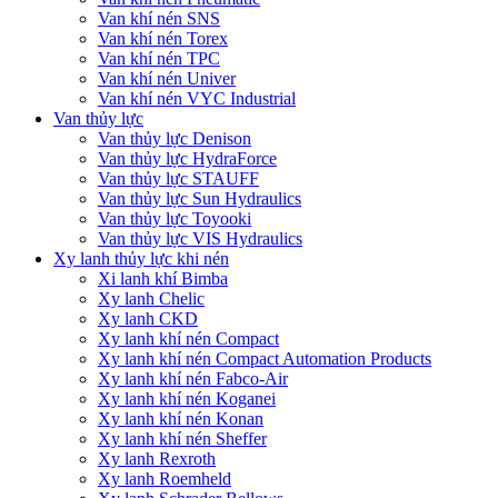
Van khí nén SNS
Van khí nén Torex
Van khí nén TPC
Van khí nén Univer
Van khí nén VYC Industrial
Van thủy lực
Van thủy lực Denison
Van thủy lực HydraForce
Van thủy lực STAUFF
Van thủy lực Sun Hydraulics
Van thủy lực Toyooki
Van thủy lực VIS Hydraulics
Xy lanh thủy lực khi nén
Xi lanh khí Bimba
Xy lanh Chelic
Xy lanh CKD
Xy lanh khí nén Compact
Xy lanh khí nén Compact Automation Products
Xy lanh khí nén Fabco-Air
Xy lanh khí nén Koganei
Xy lanh khí nén Konan
Xy lanh khí nén Sheffer
Xy lanh Rexroth
Xy lanh Roemheld