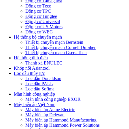
Động cơ Tamagawa
Động cơ Teco
Động cơ TPC
Động cơ Tunglee
Động cơ Universal
Động cơ US Motors
Động cơ WEG
Hệ thống bộ chuyển mạch
Thiết bị chuyển mạch Bernstein
Thiết bị chuyển mạch Cornell Dubilier
Thiết bị chuyển mạch Gsee- Tech
Hệ thống tĩnh điện
Thanh xả ENULEC
Khớp nối Asiantool
Lọc dầu thủy lực
Lọc dầu Donaldson
Lọc dầu PALL
Lọc dầu Sofima
Màn hình công nghiệp
Màn hình công nghiệp EXOR
Máy biến áp Việt Nam
Máy biến áp Acme Electric
Máy biến áp Delevan
Máy biến áp Hammond Manufacturing
Máy biến áp Hammond Power Solutions