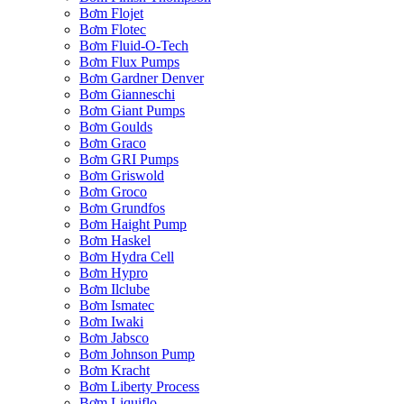
Bơm Flojet
Bơm Flotec
Bơm Fluid-O-Tech
Bơm Flux Pumps
Bơm Gardner Denver
Bơm Gianneschi
Bơm Giant Pumps
Bơm Goulds
Bơm Graco
Bơm GRI Pumps
Bơm Griswold
Bơm Groco
Bơm Grundfos
Bơm Haight Pump
Bơm Haskel
Bơm Hydra Cell
Bơm Hypro
Bơm Ilclube
Bơm Ismatec
Bơm Iwaki
Bơm Jabsco
Bơm Johnson Pump
Bơm Kracht
Bơm Liberty Process
Bơm Liquiflo