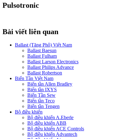
Pulsotronic
Bài viết liên quan
Ballast (Tăng Phô) Việt Nam
Ballast Baesun
Ballast Fulham
Ballast Larson Electronics
Ballast Philips Advance
Ballast Robertson
Biến Tần Việt Nam
Biến tần Allen Bradley
Biến tần IXYS
Biến Tần Sew
Biến tần Teco
Biến tần Tengen
Bộ điều khiển
Bộ điều khiển A.Eberle
Bộ điều khiển ABB
Bộ điều khiển ACE Controls
Bộ điều khiển Advantech