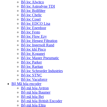
Bộ lọc Alwitco
Bộ lọc Astrodyne TDI
Bộ lọc Bollfilter
Bộ lọc Chelic
Bộ lọc Cosel
Bộ lọc EDCO Lisa
Bộ lọc Enerdoor
Bộ lọc Festo
Bộ lọc Flow Ezy
Bộ lọc Hengst Filtration
Bộ lọc Ingersoll Rand
Bộ lọc khí Pisco
Bộ lọc Koganei
Bộ lọc Master Pneumatic
Bộ lọc Parker
Bộ lọc Raritan
Bộ lọc Schroeder Industries
Bộ lọc STNC
Bộ lọc Vacuforce
Bộ Mã hóa encoder
Bộ mã hóa Avtron
Bộ mã hóa Baumer
Bộ mã hóa Bei
Bộ mã hóa British Encoder
Bộ mã hóa Eltra