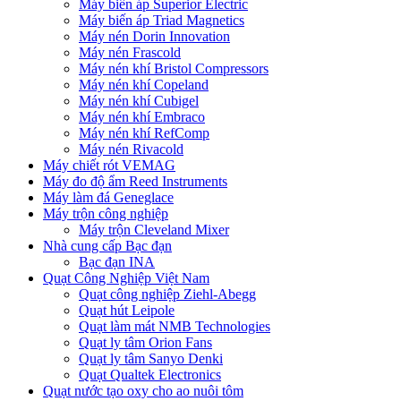
Máy biến áp Superior Electric
Máy biến áp Triad Magnetics
Máy nén Dorin Innovation
Máy nén Frascold
Máy nén khí Bristol Compressors
Máy nén khí Copeland
Máy nén khí Cubigel
Máy nén khí Embraco
Máy nén khí RefComp
Máy nén Rivacold
Máy chiết rót VEMAG
Máy đo độ ẩm Reed Instruments
Máy làm đá Geneglace
Máy trộn công nghiệp
Máy trộn Cleveland Mixer
Nhà cung cấp Bạc đạn
Bạc đạn INA
Quạt Công Nghiệp Việt Nam
Quạt công nghiệp Ziehl-Abegg
Quạt hút Leipole
Quạt làm mát NMB Technologies
Quạt ly tâm Orion Fans
Quạt ly tâm Sanyo Denki
Quạt Qualtek Electronics
Quạt nước tạo oxy cho ao nuôi tôm