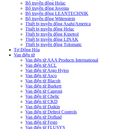
Bộ truyền động Helac
Bộ truyền động Joventa
Bộ truyền động LEANTECHNIK
Bộ truyền động Wittenstein
Thiết bị truyền động Asahi/America
Thiết bị truyền động Helac
Thiết bị truyền động Kinetrol
Thiết bị truyền động LINAK
Thiết bị truyền động Tolomatic
Tự Động Hóa
Van điện từ
Van điện từ AAA Products International
Van điện từ ACL
Van điện từ Argo Hytos
Van điện từ Asco
Van điện từ Blacoh
Van điện từ Burkert
Van điện từ Caproni
Van điện từ Chelic
Van điện từ CKD
Van điện từ Daikin
Van điện từ Deltrol Controls
Van điện từ Dofluid
Van điện từ Festo
Van điện từ FLUSYS