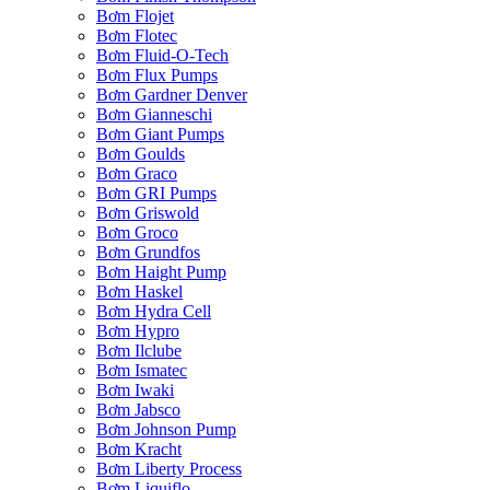
Bơm Flojet
Bơm Flotec
Bơm Fluid-O-Tech
Bơm Flux Pumps
Bơm Gardner Denver
Bơm Gianneschi
Bơm Giant Pumps
Bơm Goulds
Bơm Graco
Bơm GRI Pumps
Bơm Griswold
Bơm Groco
Bơm Grundfos
Bơm Haight Pump
Bơm Haskel
Bơm Hydra Cell
Bơm Hypro
Bơm Ilclube
Bơm Ismatec
Bơm Iwaki
Bơm Jabsco
Bơm Johnson Pump
Bơm Kracht
Bơm Liberty Process
Bơm Liquiflo