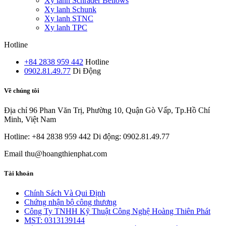
Xy lanh Schrader Bellows
Xy lanh Schunk
Xy lanh STNC
Xy lanh TPC
Hotline
+84 2838 959 442
Hotline
0902.81.49.77
Di Động
Về chúng tôi
Địa chỉ
96 Phan Văn Trị, Phường 10, Quận Gò Vấp, Tp.Hồ Chí
Minh, Việt Nam
Hotline: +84 2838 959 442
Di động: 0902.81.49.77
Email
thu@hoangthienphat.com
Tài khoản
Chính Sách Và Qui Định
Chứng nhận bộ công thương
Công Ty TNHH Kỹ Thuật Công Nghệ Hoàng Thiên Phát
MST: 0313139144