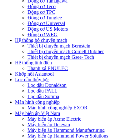
Động cơ Tamagawa
Động cơ Teco
Động cơ TPC
Động cơ Tunglee
Động cơ Universal
Động cơ US Motors
Động cơ WEG
Hệ thống bộ chuyển mạch
Thiết bị chuyển mạch Bernstein
Thiết bị chuyển mạch Cornell Dubilier
Thiết bị chuyển mạch Gsee- Tech
Hệ thống tĩnh điện
Thanh xả ENULEC
Khớp nối Asiantool
Lọc dầu thủy lực
Lọc dầu Donaldson
Lọc dầu PALL
Lọc dầu Sofima
Màn hình công nghiệp
Màn hình công nghiệp EXOR
Máy biến áp Việt Nam
Máy biến áp Acme Electric
Máy biến áp Delevan
Máy biến áp Hammond Manufacturing
Máy biến áp Hammond Power Solutions