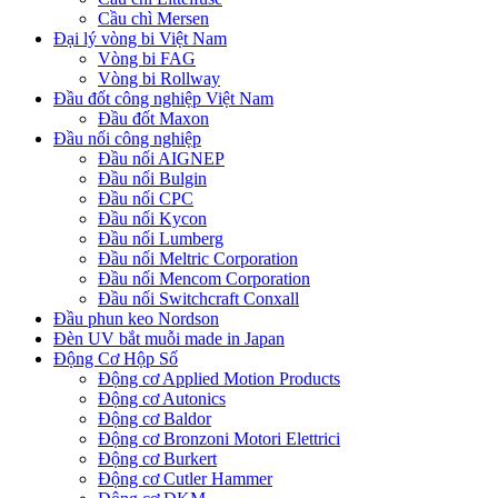
Cầu chì Mersen
Đại lý vòng bi Việt Nam
Vòng bi FAG
Vòng bi Rollway
Đầu đốt công nghiệp Việt Nam
Đầu đốt Maxon
Đầu nối công nghiệp
Đầu nối AIGNEP
Đầu nối Bulgin
Đầu nối CPC
Đầu nối Kycon
Đầu nối Lumberg
Đầu nối Meltric Corporation
Đầu nối Mencom Corporation
Đầu nối Switchcraft Conxall
Đầu phun keo Nordson
Đèn UV bắt muỗi made in Japan
Động Cơ Hộp Số
Động cơ Applied Motion Products
Động cơ Autonics
Động cơ Baldor
Động cơ Bronzoni Motori Elettrici
Động cơ Burkert
Động cơ Cutler Hammer