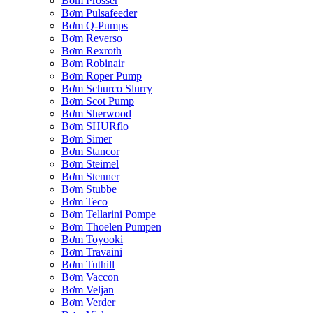
Bơm Prosser
Bơm Pulsafeeder
Bơm Q-Pumps
Bơm Reverso
Bơm Rexroth
Bơm Robinair
Bơm Roper Pump
Bơm Schurco Slurry
Bơm Scot Pump
Bơm Sherwood
Bơm SHURflo
Bơm Simer
Bơm Stancor
Bơm Steimel
Bơm Stenner
Bơm Stubbe
Bơm Teco
Bơm Tellarini Pompe
Bơm Thoelen Pumpen
Bơm Toyooki
Bơm Travaini
Bơm Tuthill
Bơm Vaccon
Bơm Veljan
Bơm Verder