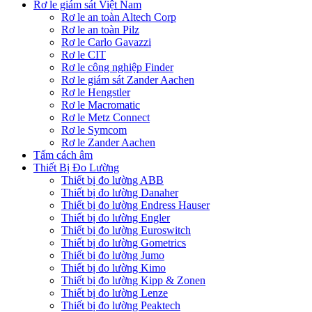
Rơ le giám sát Việt Nam
Rơ le an toàn Altech Corp
Rơ le an toàn Pilz
Rơ le Carlo Gavazzi
Rơ le CIT
Rơ le công nghiệp Finder
Rơ le giám sát Zander Aachen
Rơ le Hengstler
Rơ le Macromatic
Rơ le Metz Connect
Rơ le Symcom
Rơ le Zander Aachen
Tấm cách âm
Thiết Bị Đo Lường
Thiết bị đo lường ABB
Thiết bị đo lường Danaher
Thiết bị đo lường Endress Hauser
Thiết bị đo lường Engler
Thiết bị đo lường Euroswitch
Thiết bị đo lường Gometrics
Thiết bị đo lường Jumo
Thiết bị đo lường Kimo
Thiết bị đo lường Kipp & Zonen
Thiết bị đo lường Lenze
Thiết bị đo lường Peaktech