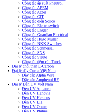
Công tắc áp suất Pneutrol
Công tắc APEM
Công tắc Azbil
Công tắc CIT
Công tắc điện Solico
Công tắc Electroswitch
Công tắc Engler
Công tắc Guardian Electrical
Công tắc Hugo Muller
Công tắc NKK Switches
Công tắc Schmersal
Công tắc SNS
Công tắc Steute
Công tắc tiệm cận Turck
Đại lý chổi than E-Carbon
Đại lý dây Curoa Việt Nam
Dây cáp Alpha Wire
Dây cáp Amphenol RF
Đại lý Đèn UV Việt Nam
Đèn UV Aquapro
Đèn UV Hanovia
Đèn UV Heraeus
Đèn UV LIT
Đèn UV Osram
Đèn UV Philips