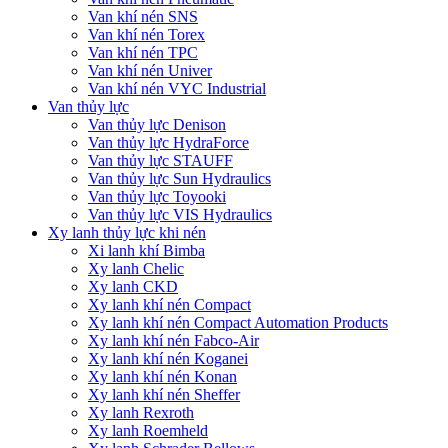
Van khí nén SNS
Van khí nén Torex
Van khí nén TPC
Van khí nén Univer
Van khí nén VYC Industrial
Van thủy lực
Van thủy lực Denison
Van thủy lực HydraForce
Van thủy lực STAUFF
Van thủy lực Sun Hydraulics
Van thủy lực Toyooki
Van thủy lực VIS Hydraulics
Xy lanh thủy lực khi nén
Xi lanh khí Bimba
Xy lanh Chelic
Xy lanh CKD
Xy lanh khí nén Compact
Xy lanh khí nén Compact Automation Products
Xy lanh khí nén Fabco-Air
Xy lanh khí nén Koganei
Xy lanh khí nén Konan
Xy lanh khí nén Sheffer
Xy lanh Rexroth
Xy lanh Roemheld