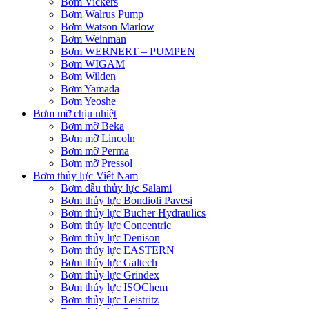
Bơm Vickers
Bơm Walrus Pump
Bơm Watson Marlow
Bơm Weinman
Bơm WERNERT – PUMPEN
Bơm WIGAM
Bơm Wilden
Bơm Yamada
Bơm Yeoshe
Bơm mỡ chịu nhiệt
Bơm mỡ Beka
Bơm mỡ Lincoln
Bơm mỡ Perma
Bơm mỡ Pressol
Bơm thủy lực Việt Nam
Bơm dầu thủy lực Salami
Bơm thủy lực Bondioli Pavesi
Bơm thủy lực Bucher Hydraulics
Bơm thủy lực Concentric
Bơm thủy lực Denison
Bơm thủy lực EASTERN
Bơm thủy lực Galtech
Bơm thủy lực Grindex
Bơm thủy lực ISOChem
Bơm thủy lực Leistritz