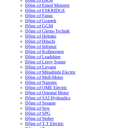
Động cơ DKM
Động cơ Emod Motoren
Động cơ ESKRIDGE
Động cơ Fanuc
Động cơ Geartek
Động cơ GGM
Động cơ Glems-Technik
Động cơ Helmke
Động cơ Hitachi
Động cơ Infranor
Động cơ Kollmorgen
Động cơ Leadshine
Động cơ Leroy Somer
Động cơ Luyang
Động cơ Mitsubishi Electric
Động cơ Moll-Motor
Động cơ Nanotec
Động cơ OME Electric
Động cơ Oriental Motor
Động cơ SAI Hydraulics
Động cơ Sesame
Động cơ Sew
Động cơ SPG
Động cơ Stober
Động cơ T-T Electric