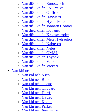
Van điều khiển Euroswitch
Van điều khiển FAF Valve
Van điều khiển Griffco
Van điều khiển Hayward
Van điều khiển Hydra Force
Van điều khiển Johnson Control
Van điều khiển Koganei
Van điều khiển Kromschroder
Van điều khiển Meta Hydraulics
Van điều khiển Nabtesco
Van điều khiển Neles
Van điều khiển OMAL
Van điều khiển Toyooki
Van điều khiển Valbia
Van điều khiển Vickers
Van khí nén
Van khí nén Asco
Van khí nén Burkert
Van khí nén Chelic
Van khí nén Clippard
Van khí nén Harris
Van khí nén Hydac
Van khí nén Konan
Van khí nén Parker
Van khí nén Pneumatic