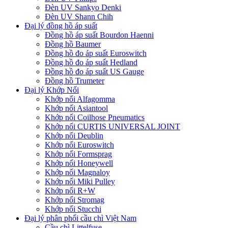
Đèn UV Sankyo Denki
Đèn UV Shann Chih
Đại lý đồng hồ áp suất
Đồng hồ áp suất Bourdon Haenni
Đồng hồ Baumer
Đồng hồ đo áp suất Euroswitch
Đồng hồ đo áp suất Hedland
Đồng hồ đo áp suất US Gauge
Đồng hồ Trumeter
Đại lý Khớp Nối
Khớp nối Alfagomma
Khớp nối Asiantool
Khớp nối Coilhose Pneumatics
Khớp nối CURTIS UNIVERSAL JOINT
Khớp nối Deublin
Khớp nối Euroswitch
Khớp nối Formsprag
Khớp nối Honeywell
Khớp nối Magnaloy
Khớp nối Miki Pulley
Khớp nối R+W
Khớp nối Stromag
Khớp nối Stucchi
Đại lý phân phối cầu chì Việt Nam
Cầu chì Littelfuse