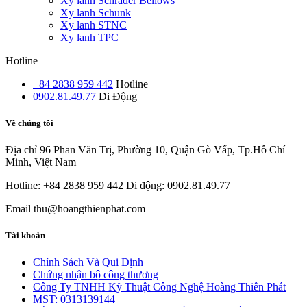
Xy lanh Schrader Bellows
Xy lanh Schunk
Xy lanh STNC
Xy lanh TPC
Hotline
+84 2838 959 442
Hotline
0902.81.49.77
Di Động
Về chúng tôi
Địa chỉ
96 Phan Văn Trị, Phường 10, Quận Gò Vấp, Tp.Hồ Chí
Minh, Việt Nam
Hotline: +84 2838 959 442
Di động: 0902.81.49.77
Email
thu@hoangthienphat.com
Tài khoản
Chính Sách Và Qui Định
Chứng nhận bộ công thương
Công Ty TNHH Kỹ Thuật Công Nghệ Hoàng Thiên Phát
MST: 0313139144