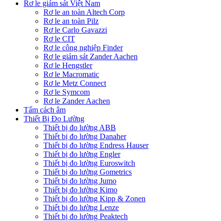
Rơ le giám sát Việt Nam
Rơ le an toàn Altech Corp
Rơ le an toàn Pilz
Rơ le Carlo Gavazzi
Rơ le CIT
Rơ le công nghiệp Finder
Rơ le giám sát Zander Aachen
Rơ le Hengstler
Rơ le Macromatic
Rơ le Metz Connect
Rơ le Symcom
Rơ le Zander Aachen
Tấm cách âm
Thiết Bị Đo Lường
Thiết bị đo lường ABB
Thiết bị đo lường Danaher
Thiết bị đo lường Endress Hauser
Thiết bị đo lường Engler
Thiết bị đo lường Euroswitch
Thiết bị đo lường Gometrics
Thiết bị đo lường Jumo
Thiết bị đo lường Kimo
Thiết bị đo lường Kipp & Zonen
Thiết bị đo lường Lenze
Thiết bị đo lường Peaktech