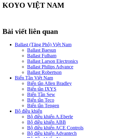
KOYO VIỆT NAM
Bài viết liên quan
Ballast (Tăng Phô) Việt Nam
Ballast Baesun
Ballast Fulham
Ballast Larson Electronics
Ballast Philips Advance
Ballast Robertson
Biến Tần Việt Nam
Biến tần Allen Bradley
Biến tần IXYS
Biến Tần Sew
Biến tần Teco
Biến tần Tengen
Bộ điều khiển
Bộ điều khiển A.Eberle
Bộ điều khiển ABB
Bộ điều khiển ACE Controls
Bộ điều khiển Advantech