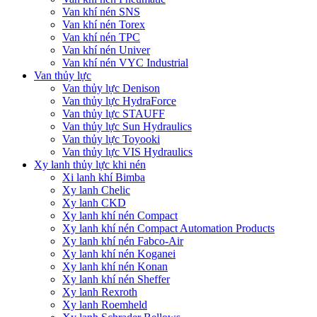
Van khí nén SNS
Van khí nén Torex
Van khí nén TPC
Van khí nén Univer
Van khí nén VYC Industrial
Van thủy lực
Van thủy lực Denison
Van thủy lực HydraForce
Van thủy lực STAUFF
Van thủy lực Sun Hydraulics
Van thủy lực Toyooki
Van thủy lực VIS Hydraulics
Xy lanh thủy lực khi nén
Xi lanh khí Bimba
Xy lanh Chelic
Xy lanh CKD
Xy lanh khí nén Compact
Xy lanh khí nén Compact Automation Products
Xy lanh khí nén Fabco-Air
Xy lanh khí nén Koganei
Xy lanh khí nén Konan
Xy lanh khí nén Sheffer
Xy lanh Rexroth
Xy lanh Roemheld