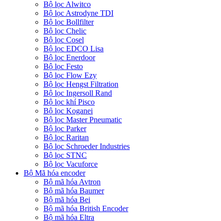
Bộ lọc Alwitco
Bộ lọc Astrodyne TDI
Bộ lọc Bollfilter
Bộ lọc Chelic
Bộ lọc Cosel
Bộ lọc EDCO Lisa
Bộ lọc Enerdoor
Bộ lọc Festo
Bộ lọc Flow Ezy
Bộ lọc Hengst Filtration
Bộ lọc Ingersoll Rand
Bộ lọc khí Pisco
Bộ lọc Koganei
Bộ lọc Master Pneumatic
Bộ lọc Parker
Bộ lọc Raritan
Bộ lọc Schroeder Industries
Bộ lọc STNC
Bộ lọc Vacuforce
Bộ Mã hóa encoder
Bộ mã hóa Avtron
Bộ mã hóa Baumer
Bộ mã hóa Bei
Bộ mã hóa British Encoder
Bộ mã hóa Eltra