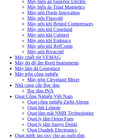
Máy biến áp Superior Electric
Máy biến áp Triad Magnetics
Máy nén Dorin Innovation
Máy nén Frascold
Máy nén khí Bristol Compressors
Máy nén khí Copeland
Máy nén khí Cubigel
Máy nén khí Embraco
Máy nén khí RefComp
Máy nén Rivacold
Máy chiết rót VEMAG
Máy đo độ ẩm Reed Instruments
Máy làm đá Geneglace
Máy trộn công nghiệp
Máy trộn Cleveland Mixer
Nhà cung cấp Bạc đạn
Bạc đạn INA
Quạt Công Nghiệp Việt Nam
Quạt công nghiệp Ziehl-Abegg
Quạt hút Leipole
Quạt làm mát NMB Technologies
Quạt ly tâm Orion Fans
Quạt ly tâm Sanyo Denki
Quạt Qualtek Electronics
Quạt nước tạo oxy cho ao nuôi tôm