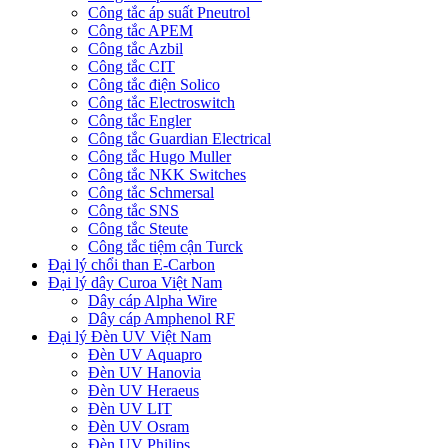
Công tắc áp suất Pneutrol
Công tắc APEM
Công tắc Azbil
Công tắc CIT
Công tắc điện Solico
Công tắc Electroswitch
Công tắc Engler
Công tắc Guardian Electrical
Công tắc Hugo Muller
Công tắc NKK Switches
Công tắc Schmersal
Công tắc SNS
Công tắc Steute
Công tắc tiệm cận Turck
Đại lý chổi than E-Carbon
Đại lý dây Curoa Việt Nam
Dây cáp Alpha Wire
Dây cáp Amphenol RF
Đại lý Đèn UV Việt Nam
Đèn UV Aquapro
Đèn UV Hanovia
Đèn UV Heraeus
Đèn UV LIT
Đèn UV Osram
Đèn UV Philips