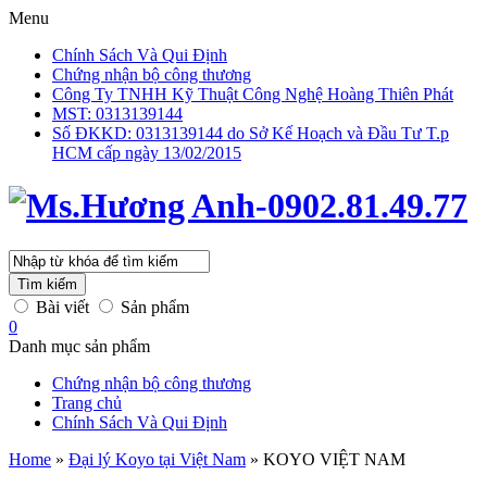
Menu
Chính Sách Và Qui Định
Chứng nhận bộ công thương
Công Ty TNHH Kỹ Thuật Công Nghệ Hoàng Thiên Phát
MST: 0313139144
Số ĐKKD: 0313139144 do Sở Kế Hoạch và Đầu Tư T.p
HCM cấp ngày 13/02/2015
Tìm kiếm
Bài viết
Sản phẩm
0
Danh mục sản phẩm
Chứng nhận bộ công thương
Trang chủ
Chính Sách Và Qui Định
Home
»
Đại lý Koyo tại Việt Nam
»
KOYO VIỆT NAM