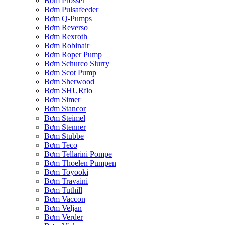
Bơm Prosser
Bơm Pulsafeeder
Bơm Q-Pumps
Bơm Reverso
Bơm Rexroth
Bơm Robinair
Bơm Roper Pump
Bơm Schurco Slurry
Bơm Scot Pump
Bơm Sherwood
Bơm SHURflo
Bơm Simer
Bơm Stancor
Bơm Steimel
Bơm Stenner
Bơm Stubbe
Bơm Teco
Bơm Tellarini Pompe
Bơm Thoelen Pumpen
Bơm Toyooki
Bơm Travaini
Bơm Tuthill
Bơm Vaccon
Bơm Veljan
Bơm Verder