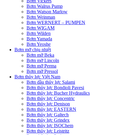
Bơm Vickers
Bơm Walrus Pump
Bơm Watson Marlow
Bơm Weinman
Bơm WERNERT – PUMPEN
Bơm WIGAM
Bơm Wilden
Bơm Yamada
Bơm Yeoshe
Bơm mỡ chịu nhiệt
Bơm mỡ Beka
Bơm mỡ Lincoln
Bơm mỡ Perma
Bơm mỡ Pressol
Bơm thủy lực Việt Nam
Bơm dầu thủy lực Salami
Bơm thủy lực Bondioli Pavesi
Bơm thủy lực Bucher Hydraulics
Bơm thủy lực Concentric
Bơm thủy lực Denison
Bơm thủy lực EASTERN
Bơm thủy lực Galtech
Bơm thủy lực Grindex
Bơm thủy lực ISOChem
Bơm thủy lực Leistritz