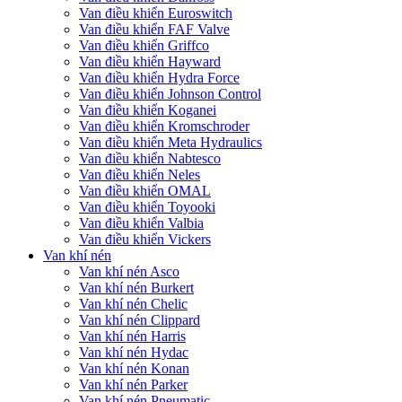
Van điều khiển Euroswitch
Van điều khiển FAF Valve
Van điều khiển Griffco
Van điều khiển Hayward
Van điều khiển Hydra Force
Van điều khiển Johnson Control
Van điều khiển Koganei
Van điều khiển Kromschroder
Van điều khiển Meta Hydraulics
Van điều khiển Nabtesco
Van điều khiển Neles
Van điều khiển OMAL
Van điều khiển Toyooki
Van điều khiển Valbia
Van điều khiển Vickers
Van khí nén
Van khí nén Asco
Van khí nén Burkert
Van khí nén Chelic
Van khí nén Clippard
Van khí nén Harris
Van khí nén Hydac
Van khí nén Konan
Van khí nén Parker
Van khí nén Pneumatic