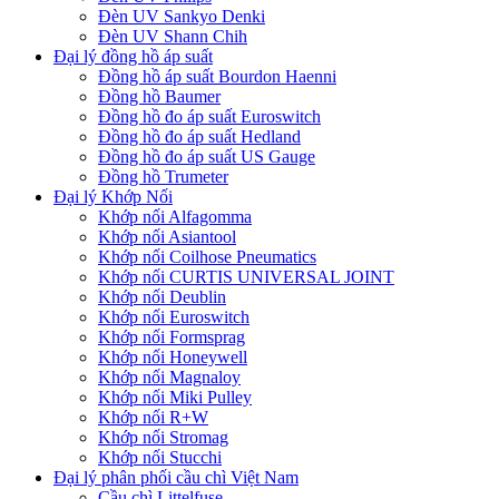
Đèn UV Sankyo Denki
Đèn UV Shann Chih
Đại lý đồng hồ áp suất
Đồng hồ áp suất Bourdon Haenni
Đồng hồ Baumer
Đồng hồ đo áp suất Euroswitch
Đồng hồ đo áp suất Hedland
Đồng hồ đo áp suất US Gauge
Đồng hồ Trumeter
Đại lý Khớp Nối
Khớp nối Alfagomma
Khớp nối Asiantool
Khớp nối Coilhose Pneumatics
Khớp nối CURTIS UNIVERSAL JOINT
Khớp nối Deublin
Khớp nối Euroswitch
Khớp nối Formsprag
Khớp nối Honeywell
Khớp nối Magnaloy
Khớp nối Miki Pulley
Khớp nối R+W
Khớp nối Stromag
Khớp nối Stucchi
Đại lý phân phối cầu chì Việt Nam
Cầu chì Littelfuse