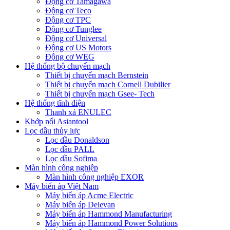
Động cơ Tamagawa
Động cơ Teco
Động cơ TPC
Động cơ Tunglee
Động cơ Universal
Động cơ US Motors
Động cơ WEG
Hệ thống bộ chuyển mạch
Thiết bị chuyển mạch Bernstein
Thiết bị chuyển mạch Cornell Dubilier
Thiết bị chuyển mạch Gsee- Tech
Hệ thống tĩnh điện
Thanh xả ENULEC
Khớp nối Asiantool
Lọc dầu thủy lực
Lọc dầu Donaldson
Lọc dầu PALL
Lọc dầu Sofima
Màn hình công nghiệp
Màn hình công nghiệp EXOR
Máy biến áp Việt Nam
Máy biến áp Acme Electric
Máy biến áp Delevan
Máy biến áp Hammond Manufacturing
Máy biến áp Hammond Power Solutions