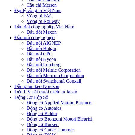
Cầu chì Mersen
Đại lý vòng bi Việt Nam
Vòng bi FAG
Vòng bi Rollway
Đầu đốt công nghiệp Việt Nam
Đầu đốt Maxon
Đầu nối công nghiệp
Đầu nối AIGNEP
Đầu nối Bulgin
Đầu nối CPC
Đầu nối Kycon
Đầu nối Lumberg
Đầu nối Meltric Corporation
Đầu nối Mencom Corporation
Đầu nối Switchcraft Conxall
Đầu phun keo Nordson
Đèn UV bắt muỗi made in Japan
Động Cơ Hộp Số
Động cơ Applied Motion Products
Động cơ Autonics
Động cơ Baldor
Động cơ Bronzoni Motori Elettrici
Động cơ Burkert
Động cơ Cutler Hammer