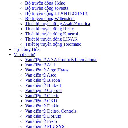
Bộ truyền động Helac
Bộ truyền động Joventa
Bộ truyền động LEANTECHNIK
Bộ truyền động Wittenstein
Thiết bị truyền động Asahi/America
Thiết bị truyền động Helac
Thiết bị truyền động Kinetrol
Thiết bị truyền động LINAK
Thiết bị truyền động Tolomatic
Tự Động Hóa
Van điện từ
Van điện từ AAA Products International
Van điện từ ACL
Van điện từ Argo Hytos
Van điện từ Asco
Van điện từ Blacoh
Van điện từ Burkert
Van điện từ Caproni
Van điện từ Chelic
Van điện từ CKD
Van điện từ Daikin
Van điện từ Deltrol Controls
Van điện từ Dofluid
Van điện từ Festo
Van điện từ FLUSYS