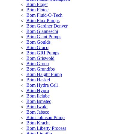
Bơm Flojet
Bơm Flotec
Bơm Fluid-O-Tech
Bơm Flux Pumps
Bơm Gardner Denver
Bơm Gianneschi
Bơm Giant Pumps
Bơm Goulds
Bơm Graco
Bơm GRI Pumps
Bơm Griswold
Bơm Groco
Bơm Grundfos
Bơm Haight Pump
Bơm Haskel
Bơm Hydra Cell
Bơm Hypro
Bơm Ilclube
Bơm Ismatec
Bơm Iwaki
Bơm Jabsco
Bơm Johnson Pump
Bơm Kracht
Bơm Liberty Process
Bơm Liquiflo