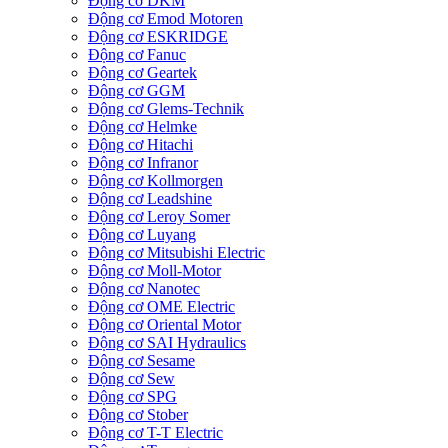
Động cơ DKM
Động cơ Emod Motoren
Động cơ ESKRIDGE
Động cơ Fanuc
Động cơ Geartek
Động cơ GGM
Động cơ Glems-Technik
Động cơ Helmke
Động cơ Hitachi
Động cơ Infranor
Động cơ Kollmorgen
Động cơ Leadshine
Động cơ Leroy Somer
Động cơ Luyang
Động cơ Mitsubishi Electric
Động cơ Moll-Motor
Động cơ Nanotec
Động cơ OME Electric
Động cơ Oriental Motor
Động cơ SAI Hydraulics
Động cơ Sesame
Động cơ Sew
Động cơ SPG
Động cơ Stober
Động cơ T-T Electric