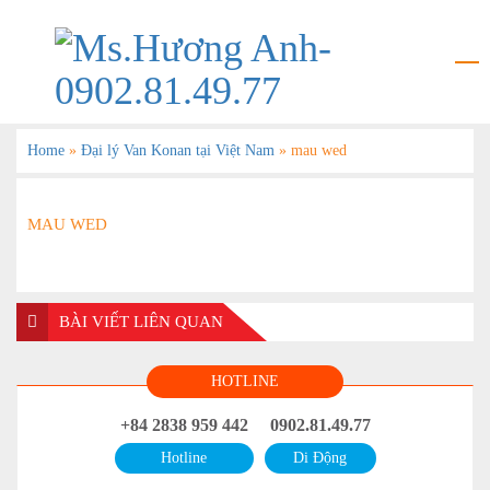
Home
»
Đại lý Van Konan tại Việt Nam
»
mau wed
MAU WED
BÀI VIẾT LIÊN QUAN
HOTLINE
+84 2838 959 442
0902.81.49.77
Hotline
Di Động