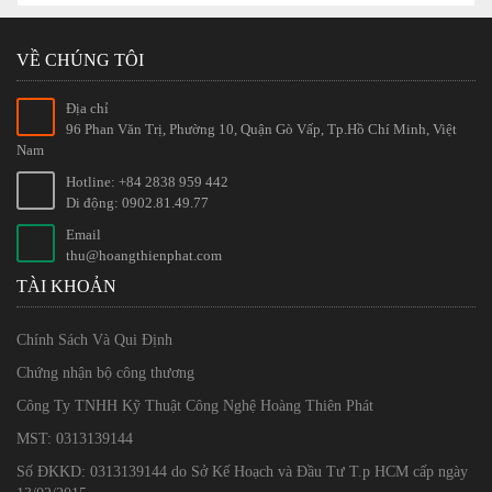
VỀ CHÚNG TÔI
Địa chỉ
96 Phan Văn Trị, Phường 10, Quận Gò Vấp, Tp.Hồ Chí Minh, Việt
Nam
Hotline: +84 2838 959 442
Di động: 0902.81.49.77
Email
thu@hoangthienphat.com
TÀI KHOẢN
Chính Sách Và Qui Định
Chứng nhận bộ công thương
Công Ty TNHH Kỹ Thuật Công Nghệ Hoàng Thiên Phát
MST: 0313139144
Số ĐKKD: 0313139144 do Sở Kế Hoạch và Đầu Tư T.p HCM cấp ngày