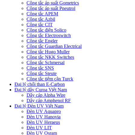
Công tắc áp suất Gometrics
Công tắc áp suất Pneutrol
Công tắc APEM
Công tắc Azbil
Công tắc CIT
Công tắc điện Solico
Công tắc Electroswitch
Công tắc Engler
Công tắc Guardian Electrical
Công tắc Hugo Muller
Công tắc NKK Switches
Công tắc Schmersal
Công tắc SNS
Công tắc Steute
Công tắc tiệm cận Turck
Đại lý chổi than E-Carbon
Đại lý dây Curoa Việt Nam
Dây cáp Alpha Wire
Dây cáp Amphenol RF
Đại lý Đèn UV Việt Nam
Đèn UV Aquapro
Đèn UV Hanovia
Đèn UV Heraeus
Đèn UV LIT
Đèn UV Osram