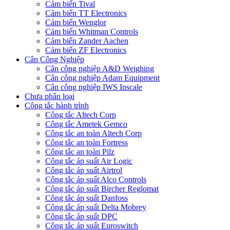
Cảm biến Tival
Cảm biến TT Electronics
Cảm biến Wenglor
Cảm biến Whitman Controls
Cảm biến Zander Aachen
Cảm biến ZF Electronics
Cân Công Nghiệp
Cân công nghiệp A&D Weighing
Cân công nghiệp Adam Equipment
Cân công nghiệp IWS Inscale
Chưa phân loại
Công tắc hành trình
Công tắc Altech Corp
Công tắc Ametek Gemco
Công tắc an toàn Altech Corp
Công tắc an toàn Fortress
Công tắc an toàn Pilz
Công tắc áp suất Air Logic
Công tắc áp suất Airtrol
Công tắc áp suất Alco Controls
Công tắc áp suất Bircher Reglomat
Công tắc áp suất Danfoss
Công tắc áp suất Delta Mobrey
Công tắc áp suất DPC
Công tắc áp suất Euroswitch