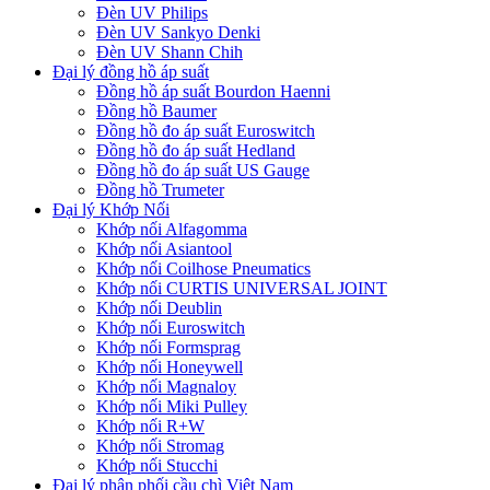
Đèn UV Philips
Đèn UV Sankyo Denki
Đèn UV Shann Chih
Đại lý đồng hồ áp suất
Đồng hồ áp suất Bourdon Haenni
Đồng hồ Baumer
Đồng hồ đo áp suất Euroswitch
Đồng hồ đo áp suất Hedland
Đồng hồ đo áp suất US Gauge
Đồng hồ Trumeter
Đại lý Khớp Nối
Khớp nối Alfagomma
Khớp nối Asiantool
Khớp nối Coilhose Pneumatics
Khớp nối CURTIS UNIVERSAL JOINT
Khớp nối Deublin
Khớp nối Euroswitch
Khớp nối Formsprag
Khớp nối Honeywell
Khớp nối Magnaloy
Khớp nối Miki Pulley
Khớp nối R+W
Khớp nối Stromag
Khớp nối Stucchi
Đại lý phân phối cầu chì Việt Nam