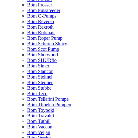
Bơm Prosser
Bơm Pulsafeeder
Bơm Q-Pumps
Bơm Reverso
Bơm Rexroth
Bơm Robinair
Bơm Roper Pump
Bơm Schurco Slurry
Bơm Scot Pump
Bơm Sherwood
Bơm SHURflo
Bơm Simer
Bơm Stancor
Bơm Steimel
Bơm Stenner
Bơm Stubbe
Bơm Teco
Bơm Tellarini Pompe
Bơm Thoelen Pumpen
Bơm Toyooki
Bơm Travaini
Bơm Tuthill
Bơm Vaccon
Bơm Veljan
Bơm Verder