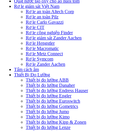
Quạt nước tạo oxy cho ao nuôi tôm
Rơ le giám sát Việt Nam
Rơ le an toàn Altech Corp
Rơ le an toàn Pilz
Rơ le Carlo Gavazzi
Rơ le CIT
Rơ le công nghiệp Finder
Rơ le giám sát Zander Aachen
Rơ le Hengstler
Rơ le Macromatic
Rơ le Metz Connect
Rơ le Symcom
Rơ le Zander Aachen
Tấm cách âm
Thiết Bị Đo Lường
Thiết bị đo lường ABB
Thiết bị đo lường Danaher
Thiết bị đo lường Endress Hauser
Thiết bị đo lường Engler
Thiết bị đo lường Euroswitch
Thiết bị đo lường Gometrics
Thiết bị đo lường Jumo
Thiết bị đo lường Kimo
Thiết bị đo lường Kipp & Zonen
Thiết bị đo lường Lenze