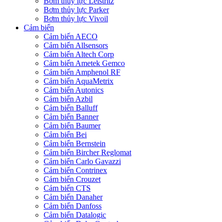
Bơm thủy lực Leistritz
Bơm thủy lực Parker
Bơm thủy lực Vivoil
Cảm biến
Cảm biến AECO
Cảm biến Allsensors
Cảm biến Altech Corp
Cảm biến Ametek Gemco
Cảm biến Amphenol RF
Cảm biến AquaMetrix
Cảm biến Autonics
Cảm biến Azbil
Cảm biến Balluff
Cảm biến Banner
Cảm biến Baumer
Cảm biến Bei
Cảm biến Bernstein
Cảm biến Bircher Reglomat
Cảm biến Carlo Gavazzi
Cảm biến Contrinex
Cảm biến Crouzet
Cảm biến CTS
Cảm biến Danaher
Cảm biến Danfoss
Cảm biến Datalogic