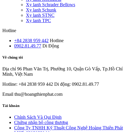
Xy lanh Schrader Bellows
Xy lanh Schunk
Xy lanh STNC
Xy lanh TPC
Hotline
+84 2838 959 442
Hotline
0902.81.49.77
Di Động
Về chúng tôi
Địa chỉ
96 Phan Văn Trị, Phường 10, Quận Gò Vấp, Tp.Hồ Chí
Minh, Việt Nam
Hotline: +84 2838 959 442
Di động: 0902.81.49.77
Email
thu@hoangthienphat.com
Tài khoản
Chính Sách Và Qui Định
Chứng nhận bộ công thương
Công Ty TNHH Kỹ Thuật Công Nghệ Hoàng Thiên Phát