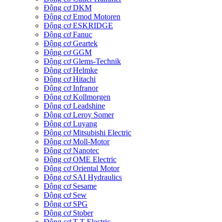
Động cơ DKM
Động cơ Emod Motoren
Động cơ ESKRIDGE
Động cơ Fanuc
Động cơ Geartek
Động cơ GGM
Động cơ Glems-Technik
Động cơ Helmke
Động cơ Hitachi
Động cơ Infranor
Động cơ Kollmorgen
Động cơ Leadshine
Động cơ Leroy Somer
Động cơ Luyang
Động cơ Mitsubishi Electric
Động cơ Moll-Motor
Động cơ Nanotec
Động cơ OME Electric
Động cơ Oriental Motor
Động cơ SAI Hydraulics
Động cơ Sesame
Động cơ Sew
Động cơ SPG
Động cơ Stober
Động cơ T-T Electric