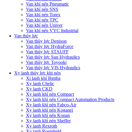
Van khí nén Pneumatic
Van khí nén SNS
Van khí nén Torex
Van khí nén TPC
Van khí nén Univer
Van khí nén VYC Industrial
Van thủy lực
Van thủy lực Denison
Van thủy lực HydraForce
Van thủy lực STAUFF
Van thủy lực Sun Hydraulics
Van thủy lực Toyooki
Van thủy lực VIS Hydraulics
Xy lanh thủy lực khi nén
Xi lanh khí Bimba
Xy lanh Chelic
Xy lanh CKD
Xy lanh khí nén Compact
Xy lanh khí nén Compact Automation Products
Xy lanh khí nén Fabco-Air
Xy lanh khí nén Koganei
Xy lanh khí nén Konan
Xy lanh khí nén Sheffer
Xy lanh Rexroth
Xy lanh Roemheld