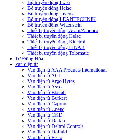
Bộ truyền động Exlar
Bộ truyền động Helac
Bộ truyền động Joventa
Bộ truyền động LEANTECHNIK
Bộ truyền động Wittenstein
Thiết bị truyền động Asahi/America
Thiết bị truyền động Helac
Thiết bị truyền động Kinetrol
Thiết bị truyền động LINAK
Thiết bị truyền động Tolomatic
Tự Động Hóa
Van điện từ
Van điện từ AAA Products International
Van điện từ ACL
Van điện từ Argo Hytos
Van điện từ Asco
Van điện từ Blacoh
Van điện từ Burkert
Van điện từ Caproni
Van điện từ Chelic
Van điện từ CKD
Van điện từ Daikin
Van điện từ Deltrol Controls
Van điện từ Dofluid
Van điện từ Festo