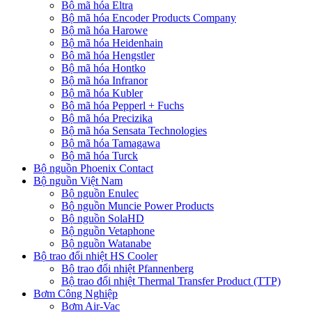
Bộ mã hóa Eltra
Bộ mã hóa Encoder Products Company
Bộ mã hóa Harowe
Bộ mã hóa Heidenhain
Bộ mã hóa Hengstler
Bộ mã hóa Hontko
Bộ mã hóa Infranor
Bộ mã hóa Kubler
Bộ mã hóa Pepperl + Fuchs
Bộ mã hóa Precizika
Bộ mã hóa Sensata Technologies
Bộ mã hóa Tamagawa
Bộ mã hóa Turck
Bộ nguồn Phoenix Contact
Bộ nguồn Việt Nam
Bộ nguồn Enulec
Bộ nguồn Muncie Power Products
Bộ nguồn SolaHD
Bộ nguồn Vetaphone
Bộ nguồn Watanabe
Bộ trao đổi nhiệt HS Cooler
Bộ trao đổi nhiệt Pfannenberg
Bộ trao đổi nhiệt Thermal Transfer Product (TTP)
Bơm Công Nghiệp
Bơm Air-Vac