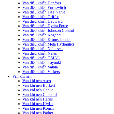
Van điều khiển Danfoss
Van điều khiển Euroswitch
Van điều khiển FAF Valve
Van điều khiển Griffco
Van điều khiển Hayward
Van điều khiển Hydra Force
Van điều khiển Johnson Control
Van điều khiển Koganei
Van điều khiển Kromschroder
Van điều khiển Meta Hydraulics
Van điều khiển Nabtesco
Van điều khiển Neles
Van điều khiển OMAL
Van điều khiển Toyooki
Van điều khiển Valbia
Van điều khiển Vickers
Van khí nén
Van khí nén Asco
Van khí nén Burkert
Van khí nén Chelic
Van khí nén Clippard
Van khí nén Harris
Van khí nén Hydac
Van khí nén Konan
Van khí nén Parker