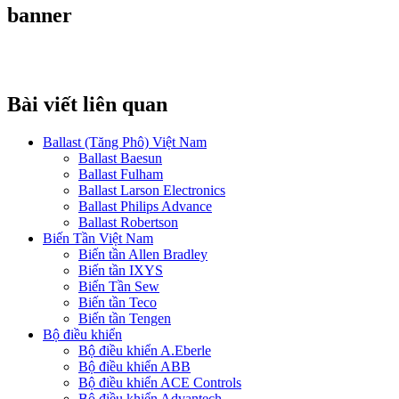
banner
Bài viết liên quan
Ballast (Tăng Phô) Việt Nam
Ballast Baesun
Ballast Fulham
Ballast Larson Electronics
Ballast Philips Advance
Ballast Robertson
Biến Tần Việt Nam
Biến tần Allen Bradley
Biến tần IXYS
Biến Tần Sew
Biến tần Teco
Biến tần Tengen
Bộ điều khiển
Bộ điều khiển A.Eberle
Bộ điều khiển ABB
Bộ điều khiển ACE Controls
Bộ điều khiển Advantech