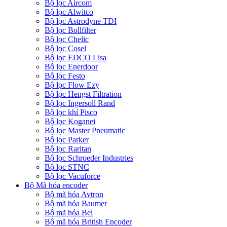
Bộ lọc Aircom
Bộ lọc Alwitco
Bộ lọc Astrodyne TDI
Bộ lọc Bollfilter
Bộ lọc Chelic
Bộ lọc Cosel
Bộ lọc EDCO Lisa
Bộ lọc Enerdoor
Bộ lọc Festo
Bộ lọc Flow Ezy
Bộ lọc Hengst Filtration
Bộ lọc Ingersoll Rand
Bộ lọc khí Pisco
Bộ lọc Koganei
Bộ lọc Master Pneumatic
Bộ lọc Parker
Bộ lọc Raritan
Bộ lọc Schroeder Industries
Bộ lọc STNC
Bộ lọc Vacuforce
Bộ Mã hóa encoder
Bộ mã hóa Avtron
Bộ mã hóa Baumer
Bộ mã hóa Bei
Bộ mã hóa British Encoder