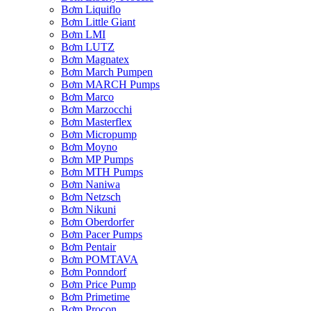
Bơm Liquiflo
Bơm Little Giant
Bơm LMI
Bơm LUTZ
Bơm Magnatex
Bơm March Pumpen
Bơm MARCH Pumps
Bơm Marco
Bơm Marzocchi
Bơm Masterflex
Bơm Micropump
Bơm Moyno
Bơm MP Pumps
Bơm MTH Pumps
Bơm Naniwa
Bơm Netzsch
Bơm Nikuni
Bơm Oberdorfer
Bơm Pacer Pumps
Bơm Pentair
Bơm POMTAVA
Bơm Ponndorf
Bơm Price Pump
Bơm Primetime
Bơm Procon