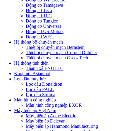
Động cơ Tamagawa
Động cơ Teco
Động cơ TPC
Động cơ Tunglee
Động cơ Universal
Động cơ US Motors
Động cơ WEG
Hệ thống bộ chuyển mạch
Thiết bị chuyển mạch Bernstein
Thiết bị chuyển mạch Cornell Dubilier
Thiết bị chuyển mạch Gsee- Tech
Hệ thống tĩnh điện
Thanh xả ENULEC
Khớp nối Asiantool
Lọc dầu thủy lực
Lọc dầu Donaldson
Lọc dầu PALL
Lọc dầu Sofima
Màn hình công nghiệp
Màn hình công nghiệp EXOR
Máy biến áp Việt Nam
Máy biến áp Acme Electric
Máy biến áp Delevan
Máy biến áp Hammond Manufacturing