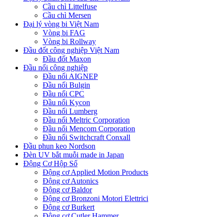
Cầu chì Littelfuse
Cầu chì Mersen
Đại lý vòng bi Việt Nam
Vòng bi FAG
Vòng bi Rollway
Đầu đốt công nghiệp Việt Nam
Đầu đốt Maxon
Đầu nối công nghiệp
Đầu nối AIGNEP
Đầu nối Bulgin
Đầu nối CPC
Đầu nối Kycon
Đầu nối Lumberg
Đầu nối Meltric Corporation
Đầu nối Mencom Corporation
Đầu nối Switchcraft Conxall
Đầu phun keo Nordson
Đèn UV bắt muỗi made in Japan
Động Cơ Hộp Số
Động cơ Applied Motion Products
Động cơ Autonics
Động cơ Baldor
Động cơ Bronzoni Motori Elettrici
Động cơ Burkert
Động cơ Cutler Hammer