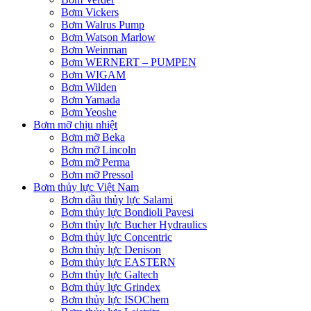
Bơm Vickers
Bơm Walrus Pump
Bơm Watson Marlow
Bơm Weinman
Bơm WERNERT – PUMPEN
Bơm WIGAM
Bơm Wilden
Bơm Yamada
Bơm Yeoshe
Bơm mỡ chịu nhiệt
Bơm mỡ Beka
Bơm mỡ Lincoln
Bơm mỡ Perma
Bơm mỡ Pressol
Bơm thủy lực Việt Nam
Bơm dầu thủy lực Salami
Bơm thủy lực Bondioli Pavesi
Bơm thủy lực Bucher Hydraulics
Bơm thủy lực Concentric
Bơm thủy lực Denison
Bơm thủy lực EASTERN
Bơm thủy lực Galtech
Bơm thủy lực Grindex
Bơm thủy lực ISOChem