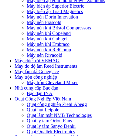
Máy biến áp Hammond Power Solutions
Máy biến áp Superior Electric
Máy biến áp Triad Magnetics
Máy nén Dorin Innovation
Máy nén Frascold
Máy nén khí Bristol Compressors
Máy nén khí Copeland
Máy nén khí Cubigel
Máy nén khí Embraco
Máy nén khí RefComp
Máy nén Rivacold
Máy chiết rót VEMAG
Máy đo độ ẩm Reed Instruments
Máy làm đá Geneglace
Máy trộn công nghiệp
Máy trộn Cleveland Mixer
Nhà cung cấp Bạc đạn
Bạc đạn INA
Quạt Công Nghiệp Việt Nam
Quạt công nghiệp Ziehl-Abegg
Quạt hút Leipole
Quạt làm mát NMB Technologies
Quạt ly tâm Orion Fans
Quạt ly tâm Sanyo Denki
Quạt Qualtek Electronics