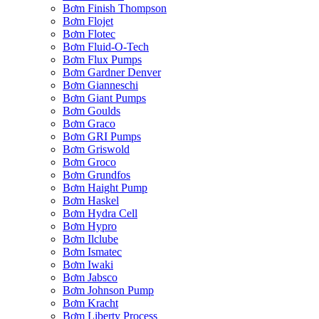
Bơm Finish Thompson
Bơm Flojet
Bơm Flotec
Bơm Fluid-O-Tech
Bơm Flux Pumps
Bơm Gardner Denver
Bơm Gianneschi
Bơm Giant Pumps
Bơm Goulds
Bơm Graco
Bơm GRI Pumps
Bơm Griswold
Bơm Groco
Bơm Grundfos
Bơm Haight Pump
Bơm Haskel
Bơm Hydra Cell
Bơm Hypro
Bơm Ilclube
Bơm Ismatec
Bơm Iwaki
Bơm Jabsco
Bơm Johnson Pump
Bơm Kracht
Bơm Liberty Process