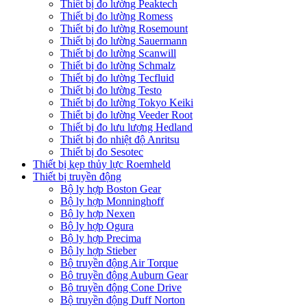
Thiết bị đo lường Peaktech
Thiết bị đo lường Romess
Thiết bị đo lường Rosemount
Thiết bị đo lường Sauermann
Thiết bị đo lường Scanwill
Thiết bị đo lường Schmalz
Thiết bị đo lường Tecfluid
Thiết bị đo lường Testo
Thiết bị đo lường Tokyo Keiki
Thiết bị đo lường Veeder Root
Thiết bị đo lưu lượng Hedland
Thiết bị đo nhiệt độ Anritsu
Thiết bị đo Sesotec
Thiết bị kẹp thủy lực Roemheld
Thiết bị truyền động
Bộ ly hợp Boston Gear
Bộ ly hợp Monninghoff
Bộ ly hợp Nexen
Bộ ly hợp Ogura
Bộ ly hợp Precima
Bộ ly hợp Stieber
Bộ truyền động Air Torque
Bộ truyền động Auburn Gear
Bộ truyền động Cone Drive
Bộ truyền động Duff Norton