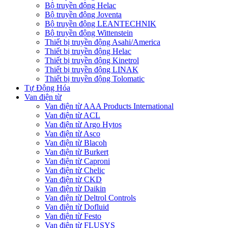
Bộ truyền động Helac
Bộ truyền động Joventa
Bộ truyền động LEANTECHNIK
Bộ truyền động Wittenstein
Thiết bị truyền động Asahi/America
Thiết bị truyền động Helac
Thiết bị truyền động Kinetrol
Thiết bị truyền động LINAK
Thiết bị truyền động Tolomatic
Tự Động Hóa
Van điện từ
Van điện từ AAA Products International
Van điện từ ACL
Van điện từ Argo Hytos
Van điện từ Asco
Van điện từ Blacoh
Van điện từ Burkert
Van điện từ Caproni
Van điện từ Chelic
Van điện từ CKD
Van điện từ Daikin
Van điện từ Deltrol Controls
Van điện từ Dofluid
Van điện từ Festo
Van điện từ FLUSYS