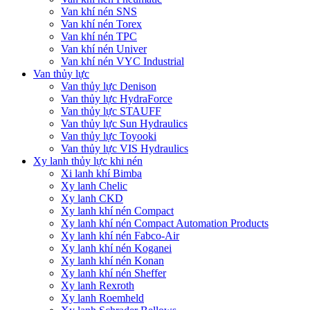
Van khí nén SNS
Van khí nén Torex
Van khí nén TPC
Van khí nén Univer
Van khí nén VYC Industrial
Van thủy lực
Van thủy lực Denison
Van thủy lực HydraForce
Van thủy lực STAUFF
Van thủy lực Sun Hydraulics
Van thủy lực Toyooki
Van thủy lực VIS Hydraulics
Xy lanh thủy lực khi nén
Xi lanh khí Bimba
Xy lanh Chelic
Xy lanh CKD
Xy lanh khí nén Compact
Xy lanh khí nén Compact Automation Products
Xy lanh khí nén Fabco-Air
Xy lanh khí nén Koganei
Xy lanh khí nén Konan
Xy lanh khí nén Sheffer
Xy lanh Rexroth
Xy lanh Roemheld