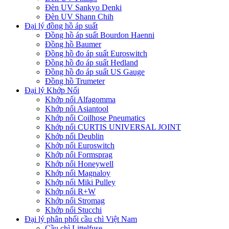
Đèn UV Sankyo Denki
Đèn UV Shann Chih
Đại lý đồng hồ áp suất
Đồng hồ áp suất Bourdon Haenni
Đồng hồ Baumer
Đồng hồ đo áp suất Euroswitch
Đồng hồ đo áp suất Hedland
Đồng hồ đo áp suất US Gauge
Đồng hồ Trumeter
Đại lý Khớp Nối
Khớp nối Alfagomma
Khớp nối Asiantool
Khớp nối Coilhose Pneumatics
Khớp nối CURTIS UNIVERSAL JOINT
Khớp nối Deublin
Khớp nối Euroswitch
Khớp nối Formsprag
Khớp nối Honeywell
Khớp nối Magnaloy
Khớp nối Miki Pulley
Khớp nối R+W
Khớp nối Stromag
Khớp nối Stucchi
Đại lý phân phối cầu chì Việt Nam
Cầu chì Littelfuse