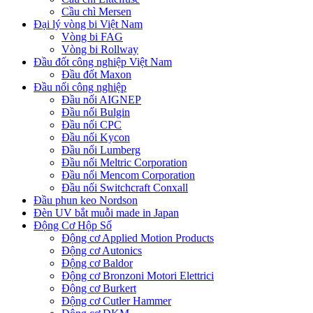
Cầu chì Mersen
Đại lý vòng bi Việt Nam
Vòng bi FAG
Vòng bi Rollway
Đầu đốt công nghiệp Việt Nam
Đầu đốt Maxon
Đầu nối công nghiệp
Đầu nối AIGNEP
Đầu nối Bulgin
Đầu nối CPC
Đầu nối Kycon
Đầu nối Lumberg
Đầu nối Meltric Corporation
Đầu nối Mencom Corporation
Đầu nối Switchcraft Conxall
Đầu phun keo Nordson
Đèn UV bắt muỗi made in Japan
Động Cơ Hộp Số
Động cơ Applied Motion Products
Động cơ Autonics
Động cơ Baldor
Động cơ Bronzoni Motori Elettrici
Động cơ Burkert
Động cơ Cutler Hammer