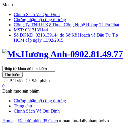
Menu
Chính Sách Và Qui Định
Chứng nhận bộ công thương
Công Ty TNHH Kỹ Thuật Công Nghệ Hoàng Thiên Phát
MST: 0313139144
Số ĐKKD: 0313139144 do Sở Kế Hoạch và Đầu Tư T.p
HCM cấp ngày 13/02/2015
Tìm kiếm
Bài viết
Sản phẩm
0
Danh mục sản phẩm
Chứng nhận bộ công thương
Trang chủ
Chính Sách Và Qui Định
Home
»
Đầu dò nhiệt độ Caho
»
mau thu-dailyphanphoivn