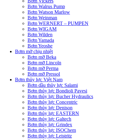
Bơm Vickers
Bơm Walrus Pump
Bơm Watson Marlow
Bơm Weinman
Bơm WERNERT – PUMPEN
Bơm WIGAM
Bơm Wilden
Bơm Yamada
Bơm Yeoshe
Bơm mỡ chịu nhiệt
Bơm mỡ Beka
Bơm mỡ Lincoln
Bơm mỡ Perma
Bơm mỡ Pressol
Bơm thủy lực Việt Nam
Bơm dầu thủy lực Salami
Bơm thủy lực Bondioli Pavesi
Bơm thủy lực Bucher Hydraulics
Bơm thủy lực Concentric
Bơm thủy lực Denison
Bơm thủy lực EASTERN
Bơm thủy lực Galtech
Bơm thủy lực Grindex
Bơm thủy lực ISOChem
Bơm thủy lực Leistritz