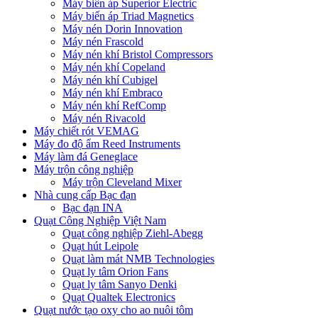
Máy biến áp Superior Electric
Máy biến áp Triad Magnetics
Máy nén Dorin Innovation
Máy nén Frascold
Máy nén khí Bristol Compressors
Máy nén khí Copeland
Máy nén khí Cubigel
Máy nén khí Embraco
Máy nén khí RefComp
Máy nén Rivacold
Máy chiết rót VEMAG
Máy đo độ ẩm Reed Instruments
Máy làm đá Geneglace
Máy trộn công nghiệp
Máy trộn Cleveland Mixer
Nhà cung cấp Bạc đạn
Bạc đạn INA
Quạt Công Nghiệp Việt Nam
Quạt công nghiệp Ziehl-Abegg
Quạt hút Leipole
Quạt làm mát NMB Technologies
Quạt ly tâm Orion Fans
Quạt ly tâm Sanyo Denki
Quạt Qualtek Electronics
Quạt nước tạo oxy cho ao nuôi tôm