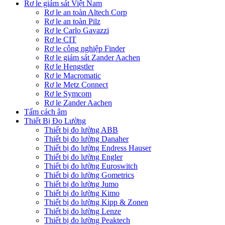
Rơ le giám sát Việt Nam
Rơ le an toàn Altech Corp
Rơ le an toàn Pilz
Rơ le Carlo Gavazzi
Rơ le CIT
Rơ le công nghiệp Finder
Rơ le giám sát Zander Aachen
Rơ le Hengstler
Rơ le Macromatic
Rơ le Metz Connect
Rơ le Symcom
Rơ le Zander Aachen
Tấm cách âm
Thiết Bị Đo Lường
Thiết bị đo lường ABB
Thiết bị đo lường Danaher
Thiết bị đo lường Endress Hauser
Thiết bị đo lường Engler
Thiết bị đo lường Euroswitch
Thiết bị đo lường Gometrics
Thiết bị đo lường Jumo
Thiết bị đo lường Kimo
Thiết bị đo lường Kipp & Zonen
Thiết bị đo lường Lenze
Thiết bị đo lường Peaktech