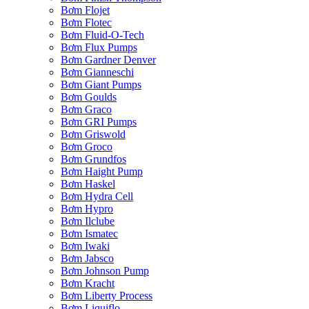
Bơm Flojet
Bơm Flotec
Bơm Fluid-O-Tech
Bơm Flux Pumps
Bơm Gardner Denver
Bơm Gianneschi
Bơm Giant Pumps
Bơm Goulds
Bơm Graco
Bơm GRI Pumps
Bơm Griswold
Bơm Groco
Bơm Grundfos
Bơm Haight Pump
Bơm Haskel
Bơm Hydra Cell
Bơm Hypro
Bơm Ilclube
Bơm Ismatec
Bơm Iwaki
Bơm Jabsco
Bơm Johnson Pump
Bơm Kracht
Bơm Liberty Process
Bơm Liquiflo