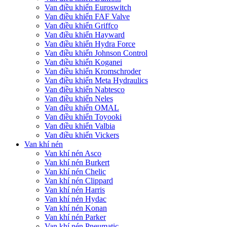
Van điều khiển Euroswitch
Van điều khiển FAF Valve
Van điều khiển Griffco
Van điều khiển Hayward
Van điều khiển Hydra Force
Van điều khiển Johnson Control
Van điều khiển Koganei
Van điều khiển Kromschroder
Van điều khiển Meta Hydraulics
Van điều khiển Nabtesco
Van điều khiển Neles
Van điều khiển OMAL
Van điều khiển Toyooki
Van điều khiển Valbia
Van điều khiển Vickers
Van khí nén
Van khí nén Asco
Van khí nén Burkert
Van khí nén Chelic
Van khí nén Clippard
Van khí nén Harris
Van khí nén Hydac
Van khí nén Konan
Van khí nén Parker
Van khí nén Pneumatic