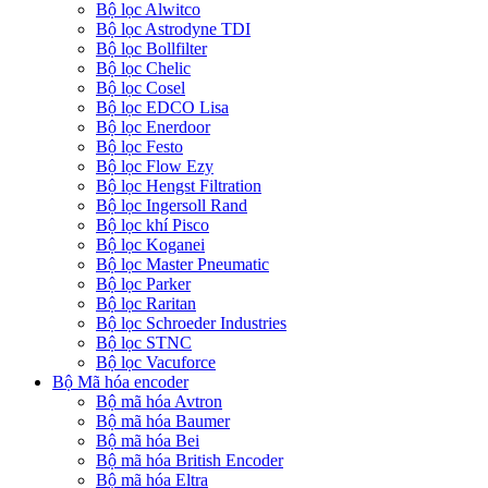
Bộ lọc Alwitco
Bộ lọc Astrodyne TDI
Bộ lọc Bollfilter
Bộ lọc Chelic
Bộ lọc Cosel
Bộ lọc EDCO Lisa
Bộ lọc Enerdoor
Bộ lọc Festo
Bộ lọc Flow Ezy
Bộ lọc Hengst Filtration
Bộ lọc Ingersoll Rand
Bộ lọc khí Pisco
Bộ lọc Koganei
Bộ lọc Master Pneumatic
Bộ lọc Parker
Bộ lọc Raritan
Bộ lọc Schroeder Industries
Bộ lọc STNC
Bộ lọc Vacuforce
Bộ Mã hóa encoder
Bộ mã hóa Avtron
Bộ mã hóa Baumer
Bộ mã hóa Bei
Bộ mã hóa British Encoder
Bộ mã hóa Eltra