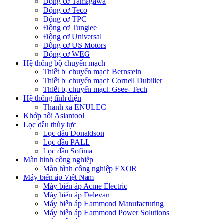
Động cơ Tamagawa
Động cơ Teco
Động cơ TPC
Động cơ Tunglee
Động cơ Universal
Động cơ US Motors
Động cơ WEG
Hệ thống bộ chuyển mạch
Thiết bị chuyển mạch Bernstein
Thiết bị chuyển mạch Cornell Dubilier
Thiết bị chuyển mạch Gsee- Tech
Hệ thống tĩnh điện
Thanh xả ENULEC
Khớp nối Asiantool
Lọc dầu thủy lực
Lọc dầu Donaldson
Lọc dầu PALL
Lọc dầu Sofima
Màn hình công nghiệp
Màn hình công nghiệp EXOR
Máy biến áp Việt Nam
Máy biến áp Acme Electric
Máy biến áp Delevan
Máy biến áp Hammond Manufacturing
Máy biến áp Hammond Power Solutions