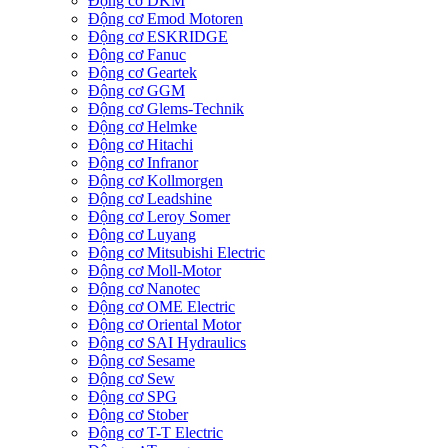
Động cơ DKM
Động cơ Emod Motoren
Động cơ ESKRIDGE
Động cơ Fanuc
Động cơ Geartek
Động cơ GGM
Động cơ Glems-Technik
Động cơ Helmke
Động cơ Hitachi
Động cơ Infranor
Động cơ Kollmorgen
Động cơ Leadshine
Động cơ Leroy Somer
Động cơ Luyang
Động cơ Mitsubishi Electric
Động cơ Moll-Motor
Động cơ Nanotec
Động cơ OME Electric
Động cơ Oriental Motor
Động cơ SAI Hydraulics
Động cơ Sesame
Động cơ Sew
Động cơ SPG
Động cơ Stober
Động cơ T-T Electric