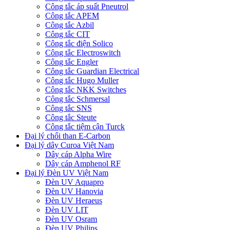
Công tắc áp suất Pneutrol
Công tắc APEM
Công tắc Azbil
Công tắc CIT
Công tắc điện Solico
Công tắc Electroswitch
Công tắc Engler
Công tắc Guardian Electrical
Công tắc Hugo Muller
Công tắc NKK Switches
Công tắc Schmersal
Công tắc SNS
Công tắc Steute
Công tắc tiệm cận Turck
Đại lý chổi than E-Carbon
Đại lý dây Curoa Việt Nam
Dây cáp Alpha Wire
Dây cáp Amphenol RF
Đại lý Đèn UV Việt Nam
Đèn UV Aquapro
Đèn UV Hanovia
Đèn UV Heraeus
Đèn UV LIT
Đèn UV Osram
Đèn UV Philips