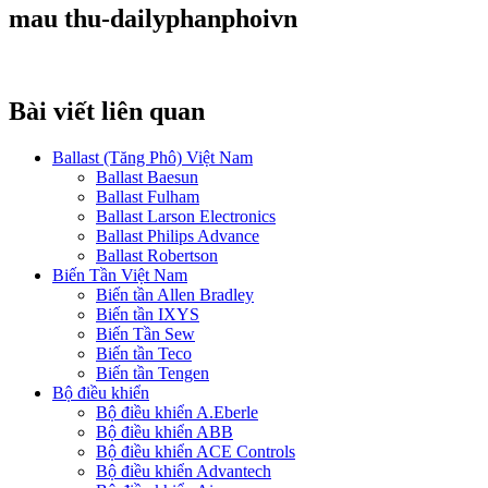
mau thu-dailyphanphoivn
Bài viết liên quan
Ballast (Tăng Phô) Việt Nam
Ballast Baesun
Ballast Fulham
Ballast Larson Electronics
Ballast Philips Advance
Ballast Robertson
Biến Tần Việt Nam
Biến tần Allen Bradley
Biến tần IXYS
Biến Tần Sew
Biến tần Teco
Biến tần Tengen
Bộ điều khiển
Bộ điều khiển A.Eberle
Bộ điều khiển ABB
Bộ điều khiển ACE Controls
Bộ điều khiển Advantech