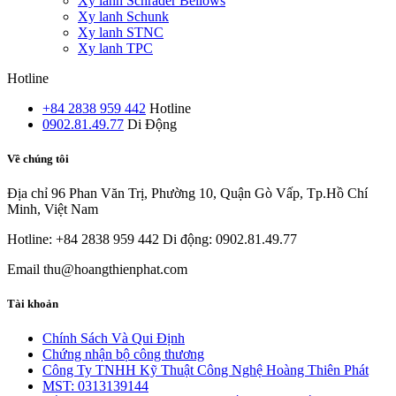
Xy lanh Schrader Bellows
Xy lanh Schunk
Xy lanh STNC
Xy lanh TPC
Hotline
+84 2838 959 442
Hotline
0902.81.49.77
Di Động
Về chúng tôi
Địa chỉ
96 Phan Văn Trị, Phường 10, Quận Gò Vấp, Tp.Hồ Chí
Minh, Việt Nam
Hotline: +84 2838 959 442
Di động: 0902.81.49.77
Email
thu@hoangthienphat.com
Tài khoản
Chính Sách Và Qui Định
Chứng nhận bộ công thương
Công Ty TNHH Kỹ Thuật Công Nghệ Hoàng Thiên Phát
MST: 0313139144