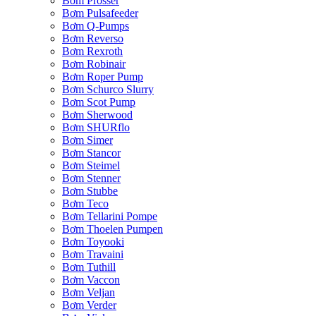
Bơm Prosser
Bơm Pulsafeeder
Bơm Q-Pumps
Bơm Reverso
Bơm Rexroth
Bơm Robinair
Bơm Roper Pump
Bơm Schurco Slurry
Bơm Scot Pump
Bơm Sherwood
Bơm SHURflo
Bơm Simer
Bơm Stancor
Bơm Steimel
Bơm Stenner
Bơm Stubbe
Bơm Teco
Bơm Tellarini Pompe
Bơm Thoelen Pumpen
Bơm Toyooki
Bơm Travaini
Bơm Tuthill
Bơm Vaccon
Bơm Veljan
Bơm Verder