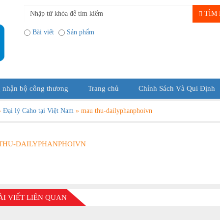
TÌM 
Bài viết
Sản phẩm
 nhận bộ công thương
Trang chủ
Chính Sách Và Qui Định
»
Đại lý Caho tại Việt Nam
»
mau thu-dailyphanphoivn
THU-DAILYPHANPHOIVN
ÀI VIẾT LIÊN QUAN