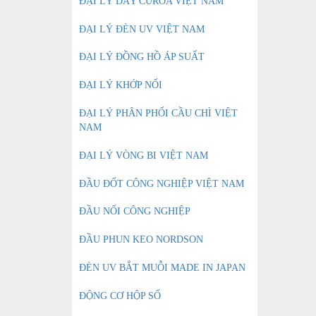
ĐẠI LÝ DÂY CUROA VIỆT NAM
ĐẠI LÝ ĐÈN UV VIỆT NAM
ĐẠI LÝ ĐỒNG HỒ ÁP SUẤT
ĐẠI LÝ KHỚP NỐI
ĐẠI LÝ PHÂN PHỐI CẦU CHÌ VIỆT
NAM
ĐẠI LÝ VÒNG BI VIỆT NAM
ĐẦU ĐỐT CÔNG NGHIỆP VIỆT NAM
ĐẦU NỐI CÔNG NGHIỆP
ĐẦU PHUN KEO NORDSON
ĐÈN UV BẮT MUỖI MADE IN JAPAN
ĐỘNG CƠ HỘP SỐ