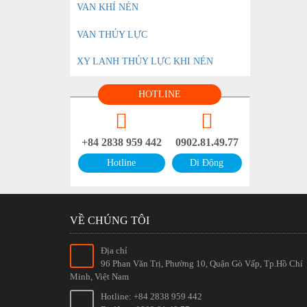
VAN KHÍ NÉN
VAN THỦY LỰC
XY LANH THỦY LỰC KHI NÉN
HOTLINE
+84 2838 959 442
0902.81.49.77
Hotline
Di Động
VỀ CHÚNG TÔI
Địa chỉ
96 Phan Văn Trị, Phường 10, Quận Gò Vấp, Tp.Hồ Chí
Minh, Việt Nam
Hotline: +84 2838 959 442