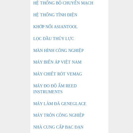
HỆ THỐNG BỘ CHUYỂN MẠCH
HỆ THỐNG TĨNH ĐIỆN
KHỚP NỐI ASIANTOOL
LỌC DẦU THỦY LỰC
MÀN HÌNH CÔNG NGHIỆP
MÁY BIẾN ÁP VIỆT NAM
MÁY CHIẾT RÓT VEMAG
MÁY ĐO ĐỘ ẨM REED
INSTRUMENTS
MÁY LÀM ĐÁ GENEGLACE
MÁY TRỘN CÔNG NGHIỆP
NHÀ CUNG CẤP BẠC ĐẠN