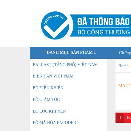
DANH MỤC SẢN PHẨM
Chứng
BALLAST (TĂNG PHÔ) VIỆT NAM
Home
BIẾN TẦN VIỆT NAM
MAU 
BỘ ĐIỀU KHIỂN
BỘ GIẢM TỐC
BỘ LỌC KHÍ NÉN
B
BỘ MÃ HÓA ENCODER