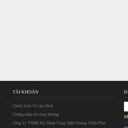
TÀI KHOẢN
Đ
Chính Sách Và Qui Định
Chứng nhận bộ công thương
M
Công Ty TNHH Kỹ Thuật Công Nghệ Hoàng Thiên Phát