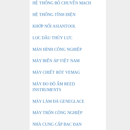
HỆ THỐNG BỘ CHUYỂN MẠCH
HỆ THỐNG TĨNH ĐIỆN
KHỚP NỐI ASIANTOOL
LỌC DẦU THỦY LỰC
MÀN HÌNH CÔNG NGHIỆP
MÁY BIẾN ÁP VIỆT NAM
MÁY CHIẾT RÓT VEMAG
MÁY ĐO ĐỘ ẨM REED
INSTRUMENTS
MÁY LÀM ĐÁ GENEGLACE
MÁY TRỘN CÔNG NGHIỆP
NHÀ CUNG CẤP BẠC ĐẠN