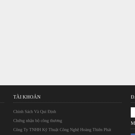
TÀI KHOẢN
Đ
Chính Sách Và Qui Định
Chứng nhận bộ công thương
M
Công Ty TNHH Kỹ Thuật Công Nghệ Hoàng Thiên Phát