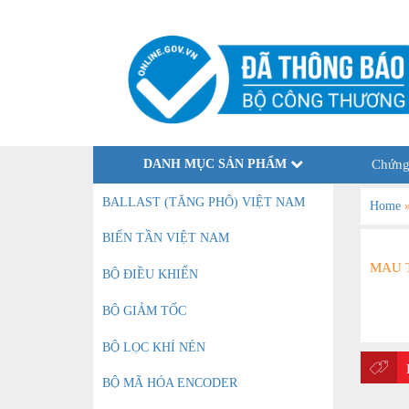
DANH MỤC SẢN PHẨM
Chứng
BALLAST (TĂNG PHÔ) VIỆT NAM
Home
BIẾN TẦN VIỆT NAM
MAU 
BỘ ĐIỀU KHIỂN
BỘ GIẢM TỐC
BỘ LỌC KHÍ NÉN
BỘ MÃ HÓA ENCODER