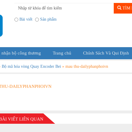
TÌM 
Bài viết
Sản phẩm
 nhận bộ công thương
Trang chủ
Chính Sách Và Qui Định
»
Bộ mã hóa vòng Quay Encoder Bei
»
mau thu-dailyphanphoivn
THU-DAILYPHANPHOIVN
BÀI VIẾT LIÊN QUAN