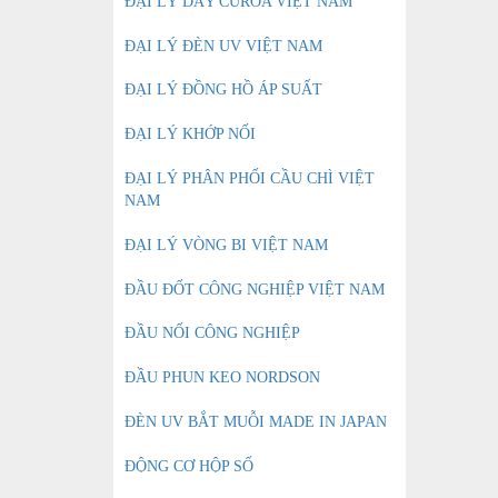
ĐẠI LÝ DÂY CUROA VIỆT NAM
ĐẠI LÝ ĐÈN UV VIỆT NAM
ĐẠI LÝ ĐỒNG HỒ ÁP SUẤT
ĐẠI LÝ KHỚP NỐI
ĐẠI LÝ PHÂN PHỐI CẦU CHÌ VIỆT
NAM
ĐẠI LÝ VÒNG BI VIỆT NAM
ĐẦU ĐỐT CÔNG NGHIỆP VIỆT NAM
ĐẦU NỐI CÔNG NGHIỆP
ĐẦU PHUN KEO NORDSON
ĐÈN UV BẮT MUỖI MADE IN JAPAN
ĐỘNG CƠ HỘP SỐ