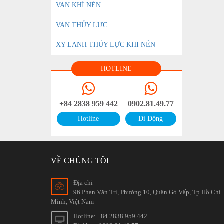
VAN KHÍ NÉN
VAN THỦY LỰC
XY LANH THỦY LỰC KHI NÉN
HOTLINE
+84 2838 959 442
0902.81.49.77
Hotline
Di Động
VỀ CHÚNG TÔI
Địa chỉ
96 Phan Văn Trị, Phường 10, Quận Gò Vấp, Tp.Hồ Chí
Minh, Việt Nam
Hotline: +84 2838 959 442