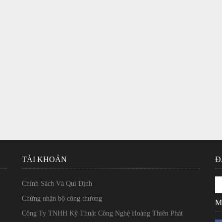
TÀI KHOẢN
Đ
Chính Sách Và Qui Định
Chứng nhận bộ công thương
M
Công Ty TNHH Kỹ Thuật Công Nghệ Hoàng Thiên Phát