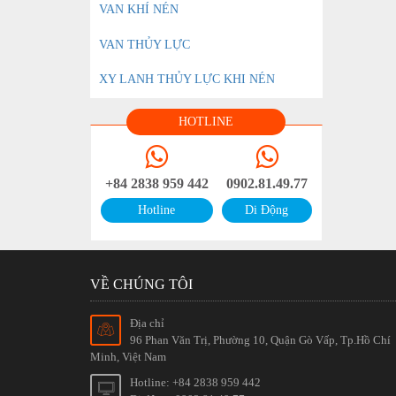
VAN KHÍ NÉN
VAN THỦY LỰC
XY LANH THỦY LỰC KHI NÉN
HOTLINE
+84 2838 959 442
0902.81.49.77
Hotline
Di Động
VỀ CHÚNG TÔI
Địa chỉ
96 Phan Văn Trị, Phường 10, Quận Gò Vấp, Tp.Hồ Chí
Minh, Việt Nam
Hotline: +84 2838 959 442