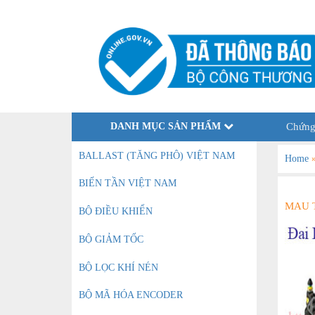
DANH MỤC SẢN PHẨM
Chứng
BALLAST (TĂNG PHÔ) VIỆT NAM
Home
BIẾN TẦN VIỆT NAM
MAU 
BỘ ĐIỀU KHIỂN
BỘ GIẢM TỐC
BỘ LỌC KHÍ NÉN
BỘ MÃ HÓA ENCODER