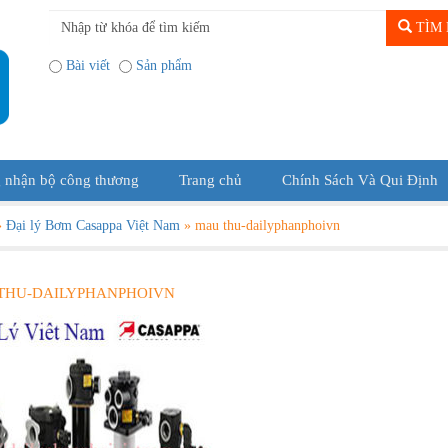
TÌM 
Bài viết
Sản phẩm
 nhận bộ công thương
Trang chủ
Chính Sách Và Qui Định
»
Đại lý Bơm Casappa Việt Nam
»
mau thu-dailyphanphoivn
THU-DAILYPHANPHOIVN