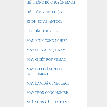
HỆ THỐNG BỘ CHUYỂN MẠCH
HỆ THỐNG TĨNH ĐIỆN
KHỚP NỐI ASIANTOOL
LỌC DẦU THỦY LỰC
MÀN HÌNH CÔNG NGHIỆP
MÁY BIẾN ÁP VIỆT NAM
MÁY CHIẾT RÓT VEMAG
MÁY ĐO ĐỘ ẨM REED
INSTRUMENTS
MÁY LÀM ĐÁ GENEGLACE
MÁY TRỘN CÔNG NGHIỆP
NHÀ CUNG CẤP BẠC ĐẠN