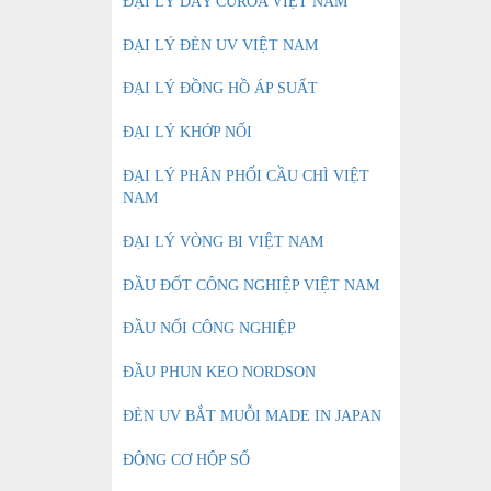
ĐẠI LÝ DÂY CUROA VIỆT NAM
ĐẠI LÝ ĐÈN UV VIỆT NAM
ĐẠI LÝ ĐỒNG HỒ ÁP SUẤT
ĐẠI LÝ KHỚP NỐI
ĐẠI LÝ PHÂN PHỐI CẦU CHÌ VIỆT
NAM
ĐẠI LÝ VÒNG BI VIỆT NAM
ĐẦU ĐỐT CÔNG NGHIỆP VIỆT NAM
ĐẦU NỐI CÔNG NGHIỆP
ĐẦU PHUN KEO NORDSON
ĐÈN UV BẮT MUỖI MADE IN JAPAN
ĐỘNG CƠ HỘP SỐ