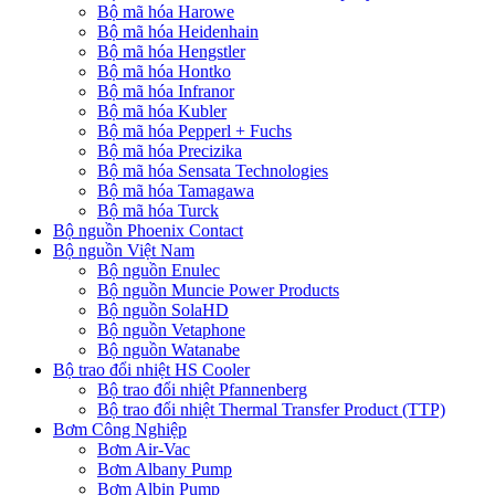
Bộ mã hóa Harowe
Bộ mã hóa Heidenhain
Bộ mã hóa Hengstler
Bộ mã hóa Hontko
Bộ mã hóa Infranor
Bộ mã hóa Kubler
Bộ mã hóa Pepperl + Fuchs
Bộ mã hóa Precizika
Bộ mã hóa Sensata Technologies
Bộ mã hóa Tamagawa
Bộ mã hóa Turck
Bộ nguồn Phoenix Contact
Bộ nguồn Việt Nam
Bộ nguồn Enulec
Bộ nguồn Muncie Power Products
Bộ nguồn SolaHD
Bộ nguồn Vetaphone
Bộ nguồn Watanabe
Bộ trao đổi nhiệt HS Cooler
Bộ trao đổi nhiệt Pfannenberg
Bộ trao đổi nhiệt Thermal Transfer Product (TTP)
Bơm Công Nghiệp
Bơm Air-Vac
Bơm Albany Pump
Bơm Albin Pump