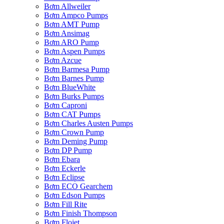
Bơm Allweiler
Bơm Ampco Pumps
Bơm AMT Pump
Bơm Ansimag
Bơm ARO Pump
Bơm Aspen Pumps
Bơm Azcue
Bơm Barmesa Pump
Bơm Barnes Pump
Bơm BlueWhite
Bơm Burks Pumps
Bơm Caproni
Bơm CAT Pumps
Bơm Charles Austen Pumps
Bơm Crown Pump
Bơm Deming Pump
Bơm DP Pump
Bơm Ebara
Bơm Eckerle
Bơm Eclipse
Bơm ECO Gearchem
Bơm Edson Pumps
Bơm Fill Rite
Bơm Finish Thompson
Bơm Flojet