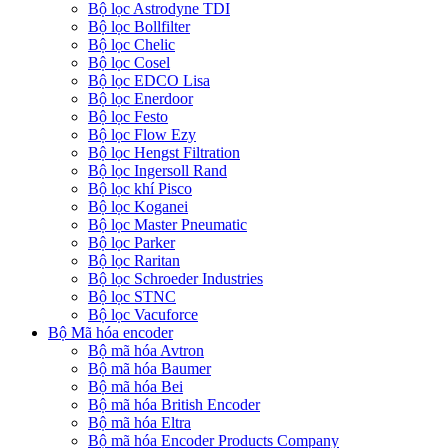
Bộ lọc Astrodyne TDI
Bộ lọc Bollfilter
Bộ lọc Chelic
Bộ lọc Cosel
Bộ lọc EDCO Lisa
Bộ lọc Enerdoor
Bộ lọc Festo
Bộ lọc Flow Ezy
Bộ lọc Hengst Filtration
Bộ lọc Ingersoll Rand
Bộ lọc khí Pisco
Bộ lọc Koganei
Bộ lọc Master Pneumatic
Bộ lọc Parker
Bộ lọc Raritan
Bộ lọc Schroeder Industries
Bộ lọc STNC
Bộ lọc Vacuforce
Bộ Mã hóa encoder
Bộ mã hóa Avtron
Bộ mã hóa Baumer
Bộ mã hóa Bei
Bộ mã hóa British Encoder
Bộ mã hóa Eltra
Bộ mã hóa Encoder Products Company