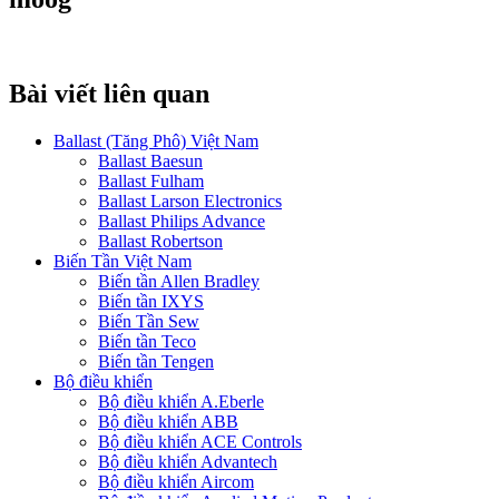
Bài viết liên quan
Ballast (Tăng Phô) Việt Nam
Ballast Baesun
Ballast Fulham
Ballast Larson Electronics
Ballast Philips Advance
Ballast Robertson
Biến Tần Việt Nam
Biến tần Allen Bradley
Biến tần IXYS
Biến Tần Sew
Biến tần Teco
Biến tần Tengen
Bộ điều khiển
Bộ điều khiển A.Eberle
Bộ điều khiển ABB
Bộ điều khiển ACE Controls
Bộ điều khiển Advantech
Bộ điều khiển Aircom