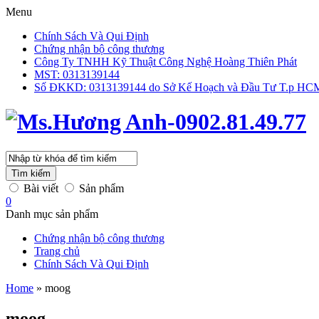
Menu
Chính Sách Và Qui Định
Chứng nhận bộ công thương
Công Ty TNHH Kỹ Thuật Công Nghệ Hoàng Thiên Phát
MST: 0313139144
Số ĐKKD: 0313139144 do Sở Kế Hoạch và Đầu Tư T.p HCM 
Tìm kiếm
Bài viết
Sản phẩm
0
Danh mục sản phẩm
Chứng nhận bộ công thương
Trang chủ
Chính Sách Và Qui Định
Home
»
moog
moog