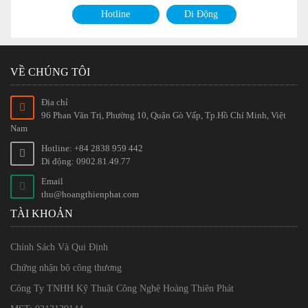
Hotline
Di Động
VỀ CHÚNG TÔI
Địa chỉ
96 Phan Văn Trị, Phường 10, Quận Gò Vấp, Tp.Hồ Chí Minh, Việt
Nam
Hotline: +84 2838 959 442
Di động: 0902.81.49.77
Email
thu@hoangthienphat.com
TÀI KHOẢN
Chính Sách Và Qui Định
Chứng nhận bộ công thương
Công Ty TNHH Kỹ Thuật Công Nghệ Hoàng Thiên Phát