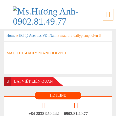
Home
»
Đại lý Aventics Việt Nam
»
mau thu-dailyphanphoivn 3
MAU THU-DAILYPHANPHOIVN 3
BÀI VIẾT LIÊN QUAN
HOTLINE
+84 2838 959 442
0902.81.49.77