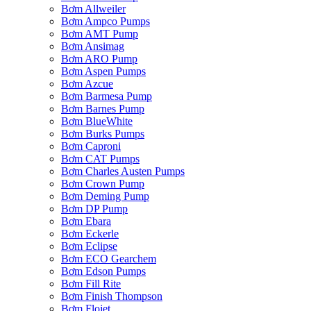
Bơm Allweiler
Bơm Ampco Pumps
Bơm AMT Pump
Bơm Ansimag
Bơm ARO Pump
Bơm Aspen Pumps
Bơm Azcue
Bơm Barmesa Pump
Bơm Barnes Pump
Bơm BlueWhite
Bơm Burks Pumps
Bơm Caproni
Bơm CAT Pumps
Bơm Charles Austen Pumps
Bơm Crown Pump
Bơm Deming Pump
Bơm DP Pump
Bơm Ebara
Bơm Eckerle
Bơm Eclipse
Bơm ECO Gearchem
Bơm Edson Pumps
Bơm Fill Rite
Bơm Finish Thompson
Bơm Flojet