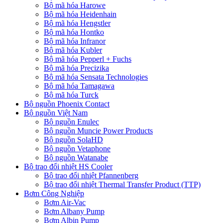
Bộ mã hóa Harowe
Bộ mã hóa Heidenhain
Bộ mã hóa Hengstler
Bộ mã hóa Hontko
Bộ mã hóa Infranor
Bộ mã hóa Kubler
Bộ mã hóa Pepperl + Fuchs
Bộ mã hóa Precizika
Bộ mã hóa Sensata Technologies
Bộ mã hóa Tamagawa
Bộ mã hóa Turck
Bộ nguồn Phoenix Contact
Bộ nguồn Việt Nam
Bộ nguồn Enulec
Bộ nguồn Muncie Power Products
Bộ nguồn SolaHD
Bộ nguồn Vetaphone
Bộ nguồn Watanabe
Bộ trao đổi nhiệt HS Cooler
Bộ trao đổi nhiệt Pfannenberg
Bộ trao đổi nhiệt Thermal Transfer Product (TTP)
Bơm Công Nghiệp
Bơm Air-Vac
Bơm Albany Pump
Bơm Albin Pump