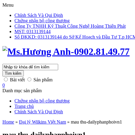
Menu
Chính Sách Và Qui Định
Chứng nhận bộ công thương
Công Ty TNHH Kỹ Thuật Công Nghệ Hoàng Thiên Phát
MST: 0313139144
Số ĐKKD: 0313139144 do Sở Kế Hoạch và Đầu Tư T.p HCM 
Tìm kiếm
Bài viết
Sản phẩm
0
Danh mục sản phẩm
Chứng nhận bộ công thương
Trang chủ
Chính Sách Và Qui Định
Home
»
Đại lý Wilkins Việt Nam
»
mau thu-dailyphanphoivn1
mau thu-dailyphanphoivn1