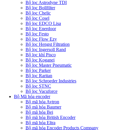
Bộ lọc Astrodyne TDI
Bộ lọc Bollfilter
Bộ lọc Chelic
Bộ lọc Cosel
Bộ lọc EDCO Lisa
Bộ lọc Enerdoor
Bộ lọc Festo
Bộ lọc Flow Ezy
Bộ lọc Hengst Filtration
Bộ lọc Ingersoll Rand
Bộ lọc khí Pisco
Bộ lọc Koganei
Bộ lọc Master Pneumatic
Bộ lọc Parker
Bộ lọc Raritan
Bộ lọc Schroeder Industries
Bộ lọc STNC
Bộ lọc Vacuforce
Bộ Mã hóa encoder
Bộ mã hóa Avtron
Bộ mã hóa Baumer
Bộ mã hóa Bei
Bộ mã hóa British Encoder
Bộ mã hóa Eltra
Bộ mã hóa Encoder Products Company