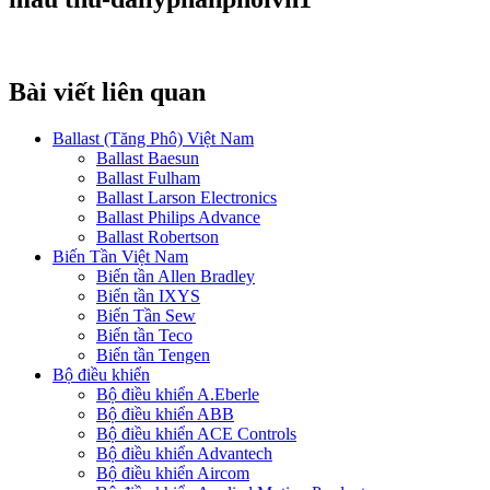
Bài viết liên quan
Ballast (Tăng Phô) Việt Nam
Ballast Baesun
Ballast Fulham
Ballast Larson Electronics
Ballast Philips Advance
Ballast Robertson
Biến Tần Việt Nam
Biến tần Allen Bradley
Biến tần IXYS
Biến Tần Sew
Biến tần Teco
Biến tần Tengen
Bộ điều khiển
Bộ điều khiển A.Eberle
Bộ điều khiển ABB
Bộ điều khiển ACE Controls
Bộ điều khiển Advantech
Bộ điều khiển Aircom