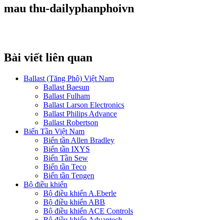
mau thu-dailyphanphoivn
Bài viết liên quan
Ballast (Tăng Phô) Việt Nam
Ballast Baesun
Ballast Fulham
Ballast Larson Electronics
Ballast Philips Advance
Ballast Robertson
Biến Tần Việt Nam
Biến tần Allen Bradley
Biến tần IXYS
Biến Tần Sew
Biến tần Teco
Biến tần Tengen
Bộ điều khiển
Bộ điều khiển A.Eberle
Bộ điều khiển ABB
Bộ điều khiển ACE Controls
Bộ điều khiển Advantech