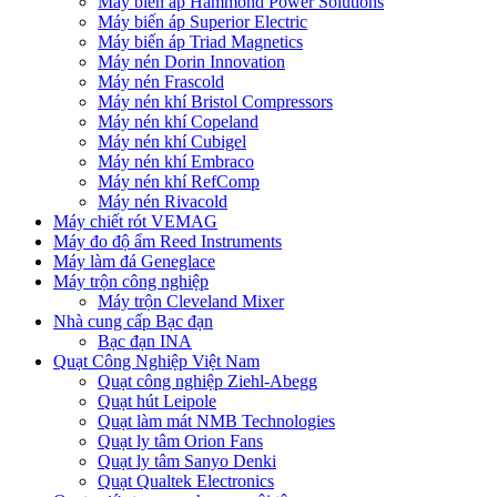
Máy biến áp Hammond Power Solutions
Máy biến áp Superior Electric
Máy biến áp Triad Magnetics
Máy nén Dorin Innovation
Máy nén Frascold
Máy nén khí Bristol Compressors
Máy nén khí Copeland
Máy nén khí Cubigel
Máy nén khí Embraco
Máy nén khí RefComp
Máy nén Rivacold
Máy chiết rót VEMAG
Máy đo độ ẩm Reed Instruments
Máy làm đá Geneglace
Máy trộn công nghiệp
Máy trộn Cleveland Mixer
Nhà cung cấp Bạc đạn
Bạc đạn INA
Quạt Công Nghiệp Việt Nam
Quạt công nghiệp Ziehl-Abegg
Quạt hút Leipole
Quạt làm mát NMB Technologies
Quạt ly tâm Orion Fans
Quạt ly tâm Sanyo Denki
Quạt Qualtek Electronics