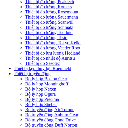
Thiết bị đo lường Peaktech
Thiết bị đo lường Romess
Thiết bị đo lường Rosemount
Thiết bị đo lường Sauermann
Thiết bị đo lường Scanwill
Thiết bị đo lường Schmalz
Thiết bị đo lường Tecfluid
Thiết bị đo lường Testo
Thiết bị đo lường Tokyo Keiki
Thiết bị đo lường Veeder Root
Thiết bị đo lưu lượng Hedland
Thiết bị đo nhiệt độ Anritsu
Thiết bị đo Sesotec
Thiết bị kẹp thủy lực Roemheld
Thiết bị truyền động
Bộ ly hợp Boston Gear
Bộ ly hợp Monninghoff
Bộ ly hợp Nexen
Bộ ly hợp Ogura
Bộ ly hợp Precima
Bộ ly hợp Stieber
Bộ truyền động Air Torque
Bộ truyền động Auburn Gear
Bộ truyền động Cone Drive
Bộ truyền động Duff Norton