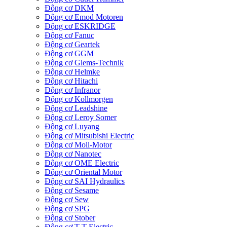
Động cơ DKM
Động cơ Emod Motoren
Động cơ ESKRIDGE
Động cơ Fanuc
Động cơ Geartek
Động cơ GGM
Động cơ Glems-Technik
Động cơ Helmke
Động cơ Hitachi
Động cơ Infranor
Động cơ Kollmorgen
Động cơ Leadshine
Động cơ Leroy Somer
Động cơ Luyang
Động cơ Mitsubishi Electric
Động cơ Moll-Motor
Động cơ Nanotec
Động cơ OME Electric
Động cơ Oriental Motor
Động cơ SAI Hydraulics
Động cơ Sesame
Động cơ Sew
Động cơ SPG
Động cơ Stober
Động cơ T-T Electric