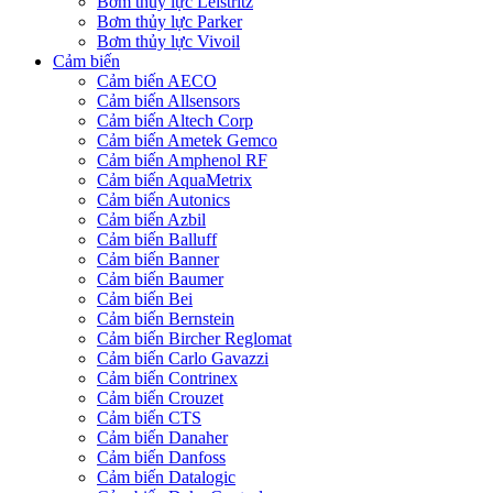
Bơm thủy lực Leistritz
Bơm thủy lực Parker
Bơm thủy lực Vivoil
Cảm biến
Cảm biến AECO
Cảm biến Allsensors
Cảm biến Altech Corp
Cảm biến Ametek Gemco
Cảm biến Amphenol RF
Cảm biến AquaMetrix
Cảm biến Autonics
Cảm biến Azbil
Cảm biến Balluff
Cảm biến Banner
Cảm biến Baumer
Cảm biến Bei
Cảm biến Bernstein
Cảm biến Bircher Reglomat
Cảm biến Carlo Gavazzi
Cảm biến Contrinex
Cảm biến Crouzet
Cảm biến CTS
Cảm biến Danaher
Cảm biến Danfoss
Cảm biến Datalogic