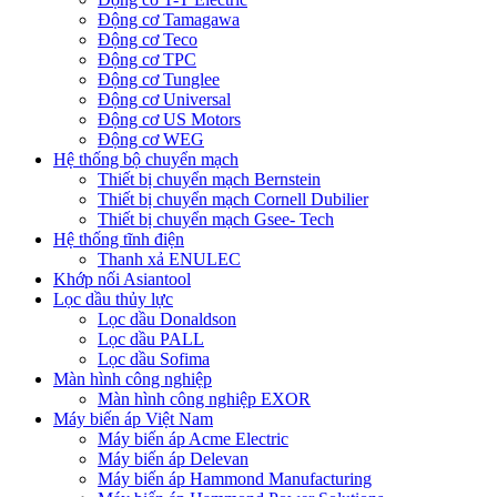
Động cơ Tamagawa
Động cơ Teco
Động cơ TPC
Động cơ Tunglee
Động cơ Universal
Động cơ US Motors
Động cơ WEG
Hệ thống bộ chuyển mạch
Thiết bị chuyển mạch Bernstein
Thiết bị chuyển mạch Cornell Dubilier
Thiết bị chuyển mạch Gsee- Tech
Hệ thống tĩnh điện
Thanh xả ENULEC
Khớp nối Asiantool
Lọc dầu thủy lực
Lọc dầu Donaldson
Lọc dầu PALL
Lọc dầu Sofima
Màn hình công nghiệp
Màn hình công nghiệp EXOR
Máy biến áp Việt Nam
Máy biến áp Acme Electric
Máy biến áp Delevan
Máy biến áp Hammond Manufacturing