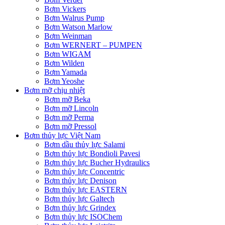
Bơm Vickers
Bơm Walrus Pump
Bơm Watson Marlow
Bơm Weinman
Bơm WERNERT – PUMPEN
Bơm WIGAM
Bơm Wilden
Bơm Yamada
Bơm Yeoshe
Bơm mỡ chịu nhiệt
Bơm mỡ Beka
Bơm mỡ Lincoln
Bơm mỡ Perma
Bơm mỡ Pressol
Bơm thủy lực Việt Nam
Bơm dầu thủy lực Salami
Bơm thủy lực Bondioli Pavesi
Bơm thủy lực Bucher Hydraulics
Bơm thủy lực Concentric
Bơm thủy lực Denison
Bơm thủy lực EASTERN
Bơm thủy lực Galtech
Bơm thủy lực Grindex
Bơm thủy lực ISOChem