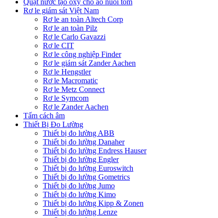
Quạt nước tạo oxy cho ao nuôi tôm
Rơ le giám sát Việt Nam
Rơ le an toàn Altech Corp
Rơ le an toàn Pilz
Rơ le Carlo Gavazzi
Rơ le CIT
Rơ le công nghiệp Finder
Rơ le giám sát Zander Aachen
Rơ le Hengstler
Rơ le Macromatic
Rơ le Metz Connect
Rơ le Symcom
Rơ le Zander Aachen
Tấm cách âm
Thiết Bị Đo Lường
Thiết bị đo lường ABB
Thiết bị đo lường Danaher
Thiết bị đo lường Endress Hauser
Thiết bị đo lường Engler
Thiết bị đo lường Euroswitch
Thiết bị đo lường Gometrics
Thiết bị đo lường Jumo
Thiết bị đo lường Kimo
Thiết bị đo lường Kipp & Zonen
Thiết bị đo lường Lenze