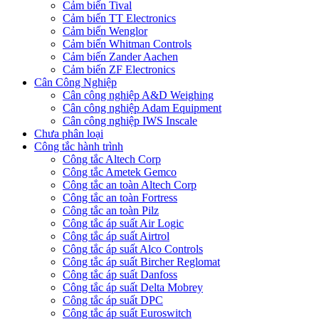
Cảm biến Tival
Cảm biến TT Electronics
Cảm biến Wenglor
Cảm biến Whitman Controls
Cảm biến Zander Aachen
Cảm biến ZF Electronics
Cân Công Nghiệp
Cân công nghiệp A&D Weighing
Cân công nghiệp Adam Equipment
Cân công nghiệp IWS Inscale
Chưa phân loại
Công tắc hành trình
Công tắc Altech Corp
Công tắc Ametek Gemco
Công tắc an toàn Altech Corp
Công tắc an toàn Fortress
Công tắc an toàn Pilz
Công tắc áp suất Air Logic
Công tắc áp suất Airtrol
Công tắc áp suất Alco Controls
Công tắc áp suất Bircher Reglomat
Công tắc áp suất Danfoss
Công tắc áp suất Delta Mobrey
Công tắc áp suất DPC
Công tắc áp suất Euroswitch