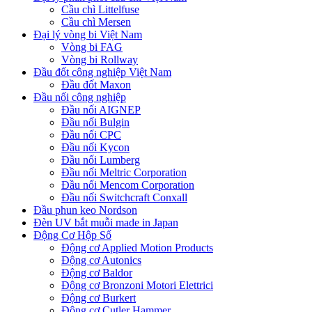
Cầu chì Littelfuse
Cầu chì Mersen
Đại lý vòng bi Việt Nam
Vòng bi FAG
Vòng bi Rollway
Đầu đốt công nghiệp Việt Nam
Đầu đốt Maxon
Đầu nối công nghiệp
Đầu nối AIGNEP
Đầu nối Bulgin
Đầu nối CPC
Đầu nối Kycon
Đầu nối Lumberg
Đầu nối Meltric Corporation
Đầu nối Mencom Corporation
Đầu nối Switchcraft Conxall
Đầu phun keo Nordson
Đèn UV bắt muỗi made in Japan
Động Cơ Hộp Số
Động cơ Applied Motion Products
Động cơ Autonics
Động cơ Baldor
Động cơ Bronzoni Motori Elettrici
Động cơ Burkert
Động cơ Cutler Hammer