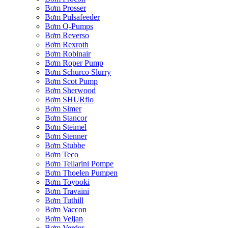
Bơm Prosser
Bơm Pulsafeeder
Bơm Q-Pumps
Bơm Reverso
Bơm Rexroth
Bơm Robinair
Bơm Roper Pump
Bơm Schurco Slurry
Bơm Scot Pump
Bơm Sherwood
Bơm SHURflo
Bơm Simer
Bơm Stancor
Bơm Steimel
Bơm Stenner
Bơm Stubbe
Bơm Teco
Bơm Tellarini Pompe
Bơm Thoelen Pumpen
Bơm Toyooki
Bơm Travaini
Bơm Tuthill
Bơm Vaccon
Bơm Veljan
Bơm Verder