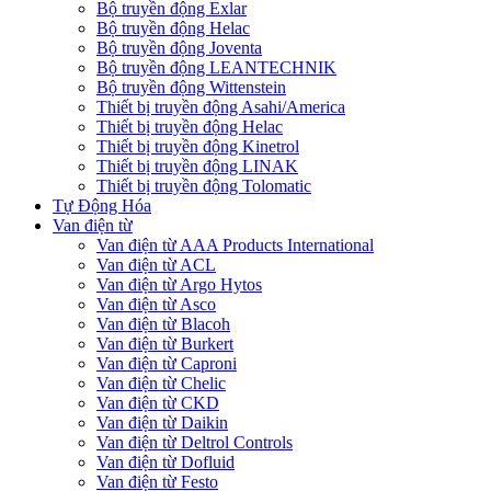
Bộ truyền động Exlar
Bộ truyền động Helac
Bộ truyền động Joventa
Bộ truyền động LEANTECHNIK
Bộ truyền động Wittenstein
Thiết bị truyền động Asahi/America
Thiết bị truyền động Helac
Thiết bị truyền động Kinetrol
Thiết bị truyền động LINAK
Thiết bị truyền động Tolomatic
Tự Động Hóa
Van điện từ
Van điện từ AAA Products International
Van điện từ ACL
Van điện từ Argo Hytos
Van điện từ Asco
Van điện từ Blacoh
Van điện từ Burkert
Van điện từ Caproni
Van điện từ Chelic
Van điện từ CKD
Van điện từ Daikin
Van điện từ Deltrol Controls
Van điện từ Dofluid
Van điện từ Festo