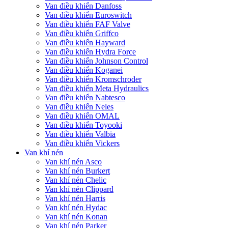
Van điều khiển Danfoss
Van điều khiển Euroswitch
Van điều khiển FAF Valve
Van điều khiển Griffco
Van điều khiển Hayward
Van điều khiển Hydra Force
Van điều khiển Johnson Control
Van điều khiển Koganei
Van điều khiển Kromschroder
Van điều khiển Meta Hydraulics
Van điều khiển Nabtesco
Van điều khiển Neles
Van điều khiển OMAL
Van điều khiển Toyooki
Van điều khiển Valbia
Van điều khiển Vickers
Van khí nén
Van khí nén Asco
Van khí nén Burkert
Van khí nén Chelic
Van khí nén Clippard
Van khí nén Harris
Van khí nén Hydac
Van khí nén Konan
Van khí nén Parker