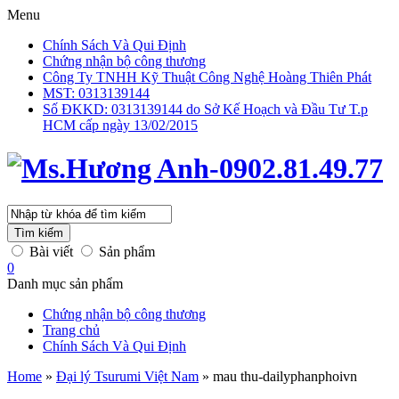
Menu
Chính Sách Và Qui Định
Chứng nhận bộ công thương
Công Ty TNHH Kỹ Thuật Công Nghệ Hoàng Thiên Phát
MST: 0313139144
Số ĐKKD: 0313139144 do Sở Kế Hoạch và Đầu Tư T.p
HCM cấp ngày 13/02/2015
Tìm kiếm
Bài viết
Sản phẩm
0
Danh mục sản phẩm
Chứng nhận bộ công thương
Trang chủ
Chính Sách Và Qui Định
Home
»
Đại lý Tsurumi Việt Nam
»
mau thu-dailyphanphoivn