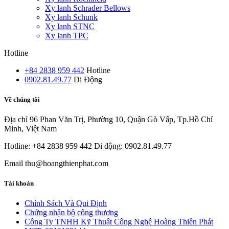
Xy lanh Schrader Bellows
Xy lanh Schunk
Xy lanh STNC
Xy lanh TPC
Hotline
+84 2838 959 442
Hotline
0902.81.49.77
Di Động
Về chúng tôi
Địa chỉ
96 Phan Văn Trị, Phường 10, Quận Gò Vấp, Tp.Hồ Chí
Minh, Việt Nam
Hotline: +84 2838 959 442
Di động: 0902.81.49.77
Email
thu@hoangthienphat.com
Tài khoản
Chính Sách Và Qui Định
Chứng nhận bộ công thương
Công Ty TNHH Kỹ Thuật Công Nghệ Hoàng Thiên Phát