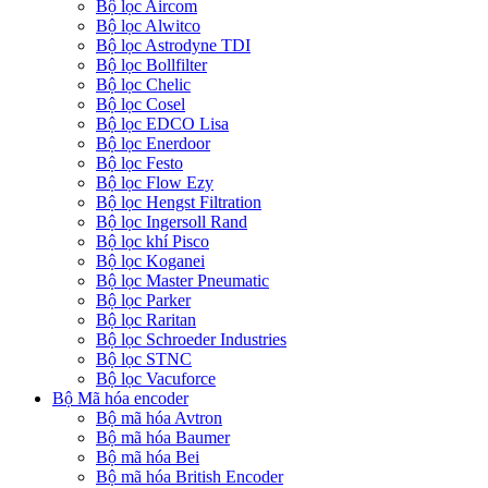
Bộ lọc Aircom
Bộ lọc Alwitco
Bộ lọc Astrodyne TDI
Bộ lọc Bollfilter
Bộ lọc Chelic
Bộ lọc Cosel
Bộ lọc EDCO Lisa
Bộ lọc Enerdoor
Bộ lọc Festo
Bộ lọc Flow Ezy
Bộ lọc Hengst Filtration
Bộ lọc Ingersoll Rand
Bộ lọc khí Pisco
Bộ lọc Koganei
Bộ lọc Master Pneumatic
Bộ lọc Parker
Bộ lọc Raritan
Bộ lọc Schroeder Industries
Bộ lọc STNC
Bộ lọc Vacuforce
Bộ Mã hóa encoder
Bộ mã hóa Avtron
Bộ mã hóa Baumer
Bộ mã hóa Bei
Bộ mã hóa British Encoder