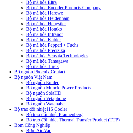
Bộ mã hóa Eltra
Bộ mã hóa Encoder Products Company
Bộ mã hóa Harowe
Bộ mã hóa Heidenhain
Bộ mã hóa Hengstler
Bộ mã hóa Hontko
Bộ mã hóa Infranor
Bộ mã hóa Kubler
Bộ mã hóa Pepperl + Fuchs
Bộ mã hóa Precizika
Bộ mã hóa Sensata Technologies
Bộ mã hóa Tamagawa
Bộ mã hóa Turck
Bộ nguồn Phoenix Contact
Bộ nguồn Việt Nam
Bộ nguồn Enulec
Bộ nguồn Muncie Power Products
Bộ nguồn SolaHD
Bộ nguồn Vetaphone
Bộ nguồn Watanabe
Bộ trao đổi nhiệt HS Cooler
Bộ trao đổi nhiệt Pfannenberg
Bộ trao đổi nhiệt Thermal Transfer Product (TTP)
Bơm Công Nghiệp
Bơm Air-Vac