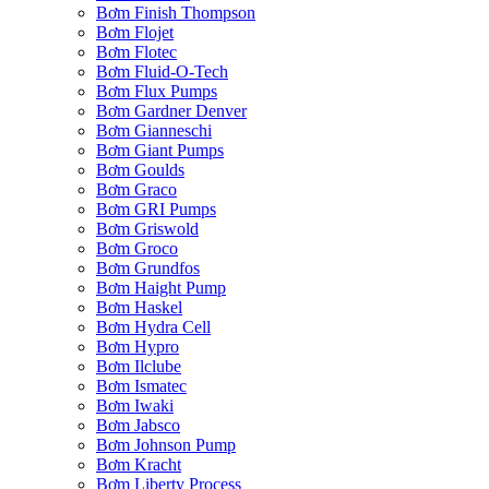
Bơm Finish Thompson
Bơm Flojet
Bơm Flotec
Bơm Fluid-O-Tech
Bơm Flux Pumps
Bơm Gardner Denver
Bơm Gianneschi
Bơm Giant Pumps
Bơm Goulds
Bơm Graco
Bơm GRI Pumps
Bơm Griswold
Bơm Groco
Bơm Grundfos
Bơm Haight Pump
Bơm Haskel
Bơm Hydra Cell
Bơm Hypro
Bơm Ilclube
Bơm Ismatec
Bơm Iwaki
Bơm Jabsco
Bơm Johnson Pump
Bơm Kracht
Bơm Liberty Process