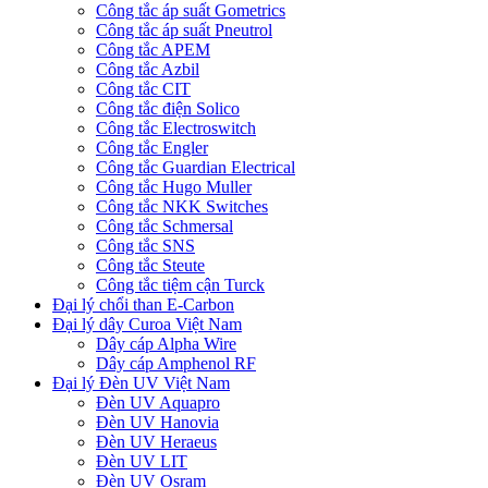
Công tắc áp suất Gometrics
Công tắc áp suất Pneutrol
Công tắc APEM
Công tắc Azbil
Công tắc CIT
Công tắc điện Solico
Công tắc Electroswitch
Công tắc Engler
Công tắc Guardian Electrical
Công tắc Hugo Muller
Công tắc NKK Switches
Công tắc Schmersal
Công tắc SNS
Công tắc Steute
Công tắc tiệm cận Turck
Đại lý chổi than E-Carbon
Đại lý dây Curoa Việt Nam
Dây cáp Alpha Wire
Dây cáp Amphenol RF
Đại lý Đèn UV Việt Nam
Đèn UV Aquapro
Đèn UV Hanovia
Đèn UV Heraeus
Đèn UV LIT
Đèn UV Osram