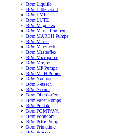
Bơm Liquiflo
Bơm Little Giant
Bơm LMI
Bơm LUTZ
Bơm Magnatex
Bơm March Pumpen
Bơm MARCH Pumps
Bơm Marco
Bơm Marzocchi
Bơm Masterflex
Bơm Micropump
Bơm Moyno
Bơm MP Pumps
Bơm MTH Pumps
Bơm Naniwa
Bơm Netzsch
Bơm Nikuni
Bơm Oberdorfer
Bơm Pacer Pumps
Bơm Pentair
Bơm POMTAVA
Bơm Ponndorf
Bơm Price Pump
Bơm Primetime
Bơm Procon