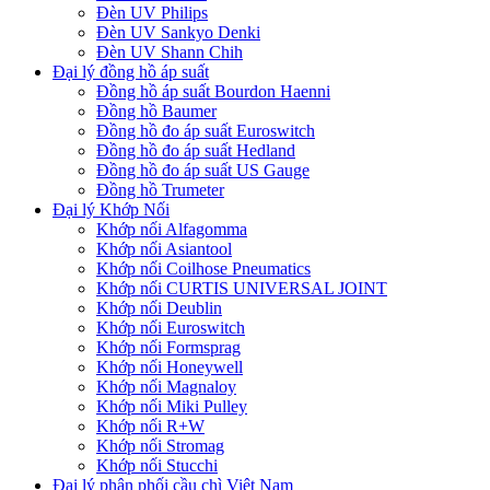
Đèn UV Philips
Đèn UV Sankyo Denki
Đèn UV Shann Chih
Đại lý đồng hồ áp suất
Đồng hồ áp suất Bourdon Haenni
Đồng hồ Baumer
Đồng hồ đo áp suất Euroswitch
Đồng hồ đo áp suất Hedland
Đồng hồ đo áp suất US Gauge
Đồng hồ Trumeter
Đại lý Khớp Nối
Khớp nối Alfagomma
Khớp nối Asiantool
Khớp nối Coilhose Pneumatics
Khớp nối CURTIS UNIVERSAL JOINT
Khớp nối Deublin
Khớp nối Euroswitch
Khớp nối Formsprag
Khớp nối Honeywell
Khớp nối Magnaloy
Khớp nối Miki Pulley
Khớp nối R+W
Khớp nối Stromag
Khớp nối Stucchi
Đại lý phân phối cầu chì Việt Nam