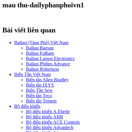
mau thu-dailyphanphoivn1
Bài viết liên quan
Ballast (Tăng Phô) Việt Nam
Ballast Baesun
Ballast Fulham
Ballast Larson Electronics
Ballast Philips Advance
Ballast Robertson
Biến Tần Việt Nam
Biến tần Allen Bradley
Biến tần IXYS
Biến Tần Sew
Biến tần Teco
Biến tần Tengen
Bộ điều khiển
Bộ điều khiển A.Eberle
Bộ điều khiển ABB
Bộ điều khiển ACE Controls
Bộ điều khiển Advantech