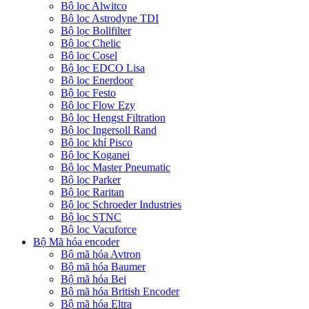
Bộ lọc Alwitco
Bộ lọc Astrodyne TDI
Bộ lọc Bollfilter
Bộ lọc Chelic
Bộ lọc Cosel
Bộ lọc EDCO Lisa
Bộ lọc Enerdoor
Bộ lọc Festo
Bộ lọc Flow Ezy
Bộ lọc Hengst Filtration
Bộ lọc Ingersoll Rand
Bộ lọc khí Pisco
Bộ lọc Koganei
Bộ lọc Master Pneumatic
Bộ lọc Parker
Bộ lọc Raritan
Bộ lọc Schroeder Industries
Bộ lọc STNC
Bộ lọc Vacuforce
Bộ Mã hóa encoder
Bộ mã hóa Avtron
Bộ mã hóa Baumer
Bộ mã hóa Bei
Bộ mã hóa British Encoder
Bộ mã hóa Eltra