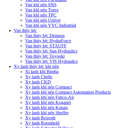
Van khí nén SNS
Van khí nén Torex
Van khí nén TPC
Van khí nén Univer
Van khí nén VYC Industrial
Van thủy lực
Van thủy lực Denison
Van thủy lực HydraForce
Van thủy lực STAUFF
Van thủy lực Sun Hydraulics
Van thủy lực Toyooki
Van thủy lực VIS Hydraulics
Xy lanh thủy lực khi nén
Xi lanh khí Bimba
Xy lanh Chelic
Xy lanh CKD
Xy lanh khí nén Compact
Xy lanh khí nén Compact Automation Products
Xy lanh khí nén Fabco-Air
Xy lanh khí nén Koganei
Xy lanh khí nén Konan
Xy lanh khí nén Sheffer
Xy lanh Rexroth
Xy lanh Roemheld