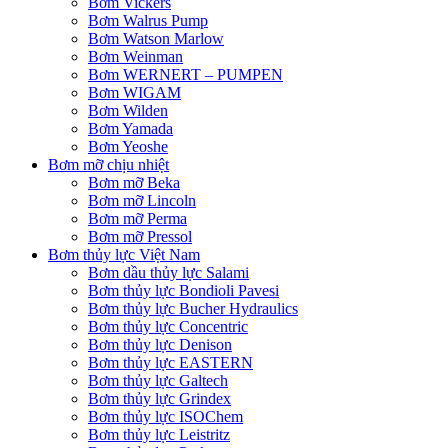
Bơm Vickers
Bơm Walrus Pump
Bơm Watson Marlow
Bơm Weinman
Bơm WERNERT – PUMPEN
Bơm WIGAM
Bơm Wilden
Bơm Yamada
Bơm Yeoshe
Bơm mỡ chịu nhiệt
Bơm mỡ Beka
Bơm mỡ Lincoln
Bơm mỡ Perma
Bơm mỡ Pressol
Bơm thủy lực Việt Nam
Bơm dầu thủy lực Salami
Bơm thủy lực Bondioli Pavesi
Bơm thủy lực Bucher Hydraulics
Bơm thủy lực Concentric
Bơm thủy lực Denison
Bơm thủy lực EASTERN
Bơm thủy lực Galtech
Bơm thủy lực Grindex
Bơm thủy lực ISOChem
Bơm thủy lực Leistritz