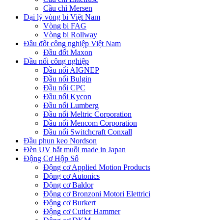
Cầu chì Mersen
Đại lý vòng bi Việt Nam
Vòng bi FAG
Vòng bi Rollway
Đầu đốt công nghiệp Việt Nam
Đầu đốt Maxon
Đầu nối công nghiệp
Đầu nối AIGNEP
Đầu nối Bulgin
Đầu nối CPC
Đầu nối Kycon
Đầu nối Lumberg
Đầu nối Meltric Corporation
Đầu nối Mencom Corporation
Đầu nối Switchcraft Conxall
Đầu phun keo Nordson
Đèn UV bắt muỗi made in Japan
Động Cơ Hộp Số
Động cơ Applied Motion Products
Động cơ Autonics
Động cơ Baldor
Động cơ Bronzoni Motori Elettrici
Động cơ Burkert
Động cơ Cutler Hammer