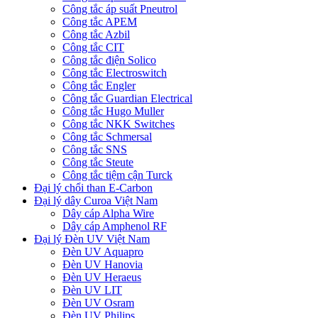
Công tắc áp suất Pneutrol
Công tắc APEM
Công tắc Azbil
Công tắc CIT
Công tắc điện Solico
Công tắc Electroswitch
Công tắc Engler
Công tắc Guardian Electrical
Công tắc Hugo Muller
Công tắc NKK Switches
Công tắc Schmersal
Công tắc SNS
Công tắc Steute
Công tắc tiệm cận Turck
Đại lý chổi than E-Carbon
Đại lý dây Curoa Việt Nam
Dây cáp Alpha Wire
Dây cáp Amphenol RF
Đại lý Đèn UV Việt Nam
Đèn UV Aquapro
Đèn UV Hanovia
Đèn UV Heraeus
Đèn UV LIT
Đèn UV Osram
Đèn UV Philips