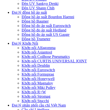
Đèn UV Sankyo Denki
Đèn UV Shann Chih
Đại lý đồng hồ áp suất
Đồng hồ áp suất Bourdon Haenni
Đồng hồ Baumer
Đồng hồ đo áp suất Euroswitch
Đồng hồ đo áp suất Hedland
Đồng hồ đo áp suất US Gauge
Đồng hồ Trumeter
Đại lý Khớp Nối
Khớp nối Alfagomma
Khớp nối Asiantool
Khớp nối Coilhose Pneumatics
Khớp nối CURTIS UNIVERSAL JOINT
Khớp nối Deublin
Khớp nối Euroswitch
Khớp nối Formsprag
Khớp nối Honeywell
Khớp nối Magnaloy
Khớp nối Miki Pulley
Khớp nối R+W
Khớp nối Stromag
Khớp nối Stucchi
Đại lý phân phối cầu chì Việt Nam
Cầu chì Littelfuse