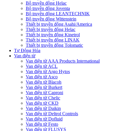
Bộ truyền động Helac
Bộ truyền động Joventa
Bộ truyền động LEANTECHNIK
Bộ truyền động Wittenstein
Thiết bị truyền động Asahi/America
Thiết bị truyền động Helac
Thiết bị truyền động Kinetrol
Thiết bị truyền động LINAK
Thiết bị truyền động Tolomatic
Tự Động Hóa
Van điện từ
Van điện từ AAA Products International
Van điện từ ACL
Van điện từ Argo Hytos
Van điện từ Asco
Van điện từ Blacoh
Van điện từ Burkert
Van điện từ Caproni
Van điện từ Chelic
Van điện từ CKD
Van điện từ Daikin
Van điện từ Deltrol Controls
Van điện từ Dofluid
Van điện từ Festo
Van điện từ FLUSYS