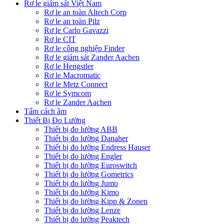
Rơ le giám sát Việt Nam
Rơ le an toàn Altech Corp
Rơ le an toàn Pilz
Rơ le Carlo Gavazzi
Rơ le CIT
Rơ le công nghiệp Finder
Rơ le giám sát Zander Aachen
Rơ le Hengstler
Rơ le Macromatic
Rơ le Metz Connect
Rơ le Symcom
Rơ le Zander Aachen
Tấm cách âm
Thiết Bị Đo Lường
Thiết bị đo lường ABB
Thiết bị đo lường Danaher
Thiết bị đo lường Endress Hauser
Thiết bị đo lường Engler
Thiết bị đo lường Euroswitch
Thiết bị đo lường Gometrics
Thiết bị đo lường Jumo
Thiết bị đo lường Kimo
Thiết bị đo lường Kipp & Zonen
Thiết bị đo lường Lenze
Thiết bị đo lường Peaktech