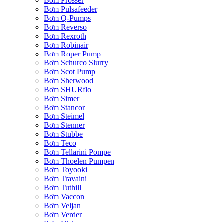
Bơm Prosser
Bơm Pulsafeeder
Bơm Q-Pumps
Bơm Reverso
Bơm Rexroth
Bơm Robinair
Bơm Roper Pump
Bơm Schurco Slurry
Bơm Scot Pump
Bơm Sherwood
Bơm SHURflo
Bơm Simer
Bơm Stancor
Bơm Steimel
Bơm Stenner
Bơm Stubbe
Bơm Teco
Bơm Tellarini Pompe
Bơm Thoelen Pumpen
Bơm Toyooki
Bơm Travaini
Bơm Tuthill
Bơm Vaccon
Bơm Veljan
Bơm Verder