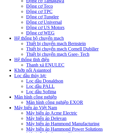
Động cơ Tamagawa
Động cơ Teco
Động cơ TPC
Động cơ Tunglee
Động cơ Universal
Động cơ US Motors
Động cơ WEG
Hệ thống bộ chuyển mạch
Thiết bị chuyển mạch Bernstein
Thiết bị chuyển mạch Cornell Dubilier
Thiết bị chuyển mạch Gsee- Tech
Hệ thống tĩnh điện
Thanh xả ENULEC
Khớp nối Asiantool
Lọc dầu thủy lực
Lọc dầu Donaldson
Lọc dầu PALL
Lọc dầu Sofima
Màn hình công nghiệp
Màn hình công nghiệp EXOR
Máy biến áp Việt Nam
Máy biến áp Acme Electric
Máy biến áp Delevan
Máy biến áp Hammond Manufacturing
Máy biến áp Hammond Power Solutions