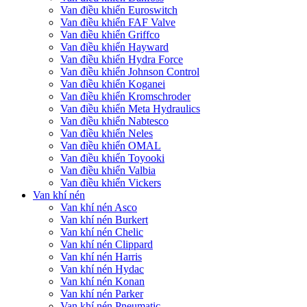
Van điều khiển Euroswitch
Van điều khiển FAF Valve
Van điều khiển Griffco
Van điều khiển Hayward
Van điều khiển Hydra Force
Van điều khiển Johnson Control
Van điều khiển Koganei
Van điều khiển Kromschroder
Van điều khiển Meta Hydraulics
Van điều khiển Nabtesco
Van điều khiển Neles
Van điều khiển OMAL
Van điều khiển Toyooki
Van điều khiển Valbia
Van điều khiển Vickers
Van khí nén
Van khí nén Asco
Van khí nén Burkert
Van khí nén Chelic
Van khí nén Clippard
Van khí nén Harris
Van khí nén Hydac
Van khí nén Konan
Van khí nén Parker
Van khí nén Pneumatic