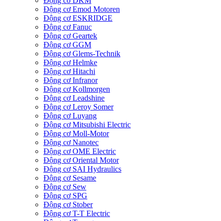
Động cơ DKM
Động cơ Emod Motoren
Động cơ ESKRIDGE
Động cơ Fanuc
Động cơ Geartek
Động cơ GGM
Động cơ Glems-Technik
Động cơ Helmke
Động cơ Hitachi
Động cơ Infranor
Động cơ Kollmorgen
Động cơ Leadshine
Động cơ Leroy Somer
Động cơ Luyang
Động cơ Mitsubishi Electric
Động cơ Moll-Motor
Động cơ Nanotec
Động cơ OME Electric
Động cơ Oriental Motor
Động cơ SAI Hydraulics
Động cơ Sesame
Động cơ Sew
Động cơ SPG
Động cơ Stober
Động cơ T-T Electric