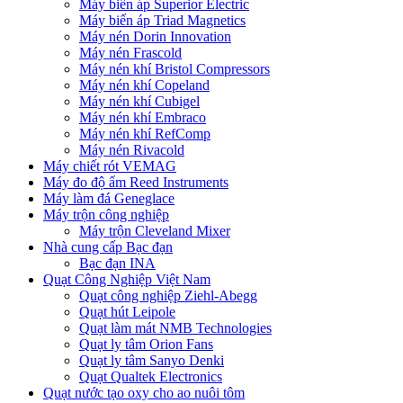
Máy biến áp Superior Electric
Máy biến áp Triad Magnetics
Máy nén Dorin Innovation
Máy nén Frascold
Máy nén khí Bristol Compressors
Máy nén khí Copeland
Máy nén khí Cubigel
Máy nén khí Embraco
Máy nén khí RefComp
Máy nén Rivacold
Máy chiết rót VEMAG
Máy đo độ ẩm Reed Instruments
Máy làm đá Geneglace
Máy trộn công nghiệp
Máy trộn Cleveland Mixer
Nhà cung cấp Bạc đạn
Bạc đạn INA
Quạt Công Nghiệp Việt Nam
Quạt công nghiệp Ziehl-Abegg
Quạt hút Leipole
Quạt làm mát NMB Technologies
Quạt ly tâm Orion Fans
Quạt ly tâm Sanyo Denki
Quạt Qualtek Electronics
Quạt nước tạo oxy cho ao nuôi tôm