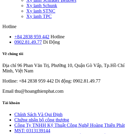
Xy lanh Schrader Bellows
Xy lanh Schunk
Xy lanh STNC
Xy lanh TPC
Hotline
+84 2838 959 442
Hotline
0902.81.49.77
Di Động
Về chúng tôi
Địa chỉ
96 Phan Văn Trị, Phường 10, Quận Gò Vấp, Tp.Hồ Chí
Minh, Việt Nam
Hotline: +84 2838 959 442
Di động: 0902.81.49.77
Email
thu@hoangthienphat.com
Tài khoản
Chính Sách Và Qui Định
Chứng nhận bộ công thương
Công Ty TNHH Kỹ Thuật Công Nghệ Hoàng Thiên Phát
MST: 0313139144