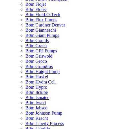
Bơm Flojet
Bơm Flotec
Bơm Fluid-O-Tech
Bơm Flux Pumps
Bơm Gardner Denver
Bơm Gianneschi
Bơm Giant Pumps
Bơm Goulds
Bơm Graco
Bơm GRI Pumps
Bơm Griswold
Bơm Groco
Bơm Grundfos
Bơm Haight Pump
Bơm Haskel
Bơm Hydra Cell
Bơm Hypro
Bơm Ilclube
Bơm Ismatec
Bơm Iwaki
Bơm Jabsco
Bơm Johnson Pump
Bơm Kracht
Bơm Liberty Process
Bơm Liquiflo