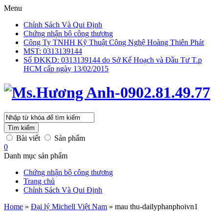
Menu
Chính Sách Và Qui Định
Chứng nhận bộ công thương
Công Ty TNHH Kỹ Thuật Công Nghệ Hoàng Thiên Phát
MST: 0313139144
Số ĐKKD: 0313139144 do Sở Kế Hoạch và Đầu Tư T.p
HCM cấp ngày 13/02/2015
Tìm kiếm
Bài viết
Sản phẩm
0
Danh mục sản phẩm
Chứng nhận bộ công thương
Trang chủ
Chính Sách Và Qui Định
Home
»
Đại lý Michell Việt Nam
»
mau thu-dailyphanphoivn1