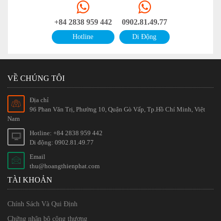
+84 2838 959 442
0902.81.49.77
Hotline
Di Động
VỀ CHÚNG TÔI
Địa chỉ
96 Phan Văn Trị, Phường 10, Quận Gò Vấp, Tp.Hồ Chí Minh, Việt
Nam
Hotline: +84 2838 959 442
Di động: 0902.81.49.77
Email
thu@hoangthienphat.com
TÀI KHOẢN
Chính Sách Và Qui Định
Chứng nhận bộ công thương