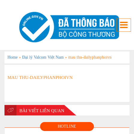
Home
»
Đại lý Valcom Việt Nam
»
mau thu-dailyphanphoivn
MAU THU-DAILYPHANPHOIVN
BÀI VIẾT LIÊN QUAN
HOTLINE