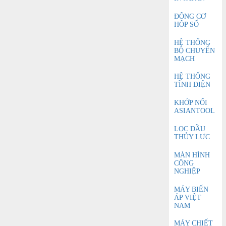
ĐỘNG CƠ
HỘP SỐ
HỆ THỐNG
BỘ CHUYỂN
MẠCH
HỆ THỐNG
TĨNH ĐIỆN
KHỚP NỐI
ASIANTOOL
LỌC DẦU
THỦY LỰC
MÀN HÌNH
CÔNG
NGHIỆP
MÁY BIẾN
ÁP VIỆT
NAM
MÁY CHIẾT