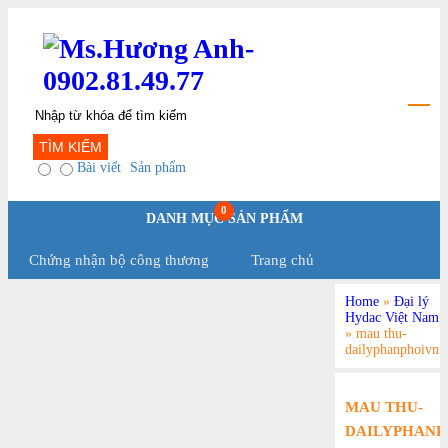
TÌM KIẾM
Bài viết
Sản phẩm
0
DANH MỤC SẢN PHẨM
Chứng nhận bộ công thương
Trang chủ
Home
»
Đại lý
Chính Sách Và Qui Định
Hydac Việt Nam
»
mau thu-
dailyphanphoivn1
MAU THU-
DAILYPHANP