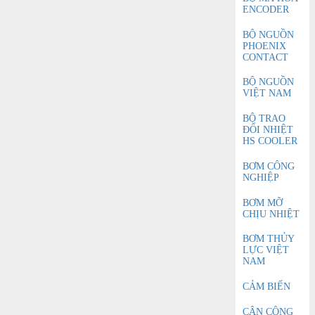
ENCODER
BỘ NGUỒN
PHOENIX
CONTACT
BỘ NGUỒN
VIỆT NAM
BỘ TRAO
ĐỔI NHIỆT
HS COOLER
BƠM CÔNG
NGHIỆP
BƠM MỠ
CHỊU NHIỆT
BƠM THỦY
LỰC VIỆT
NAM
CẢM BIẾN
CÂN CÔNG