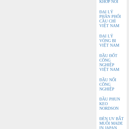
KHỚP NỐI
ĐẠI LÝ
PHÂN PHỐI
CẦU CHÌ
VIỆT NAM
ĐẠI LÝ
VÒNG BI
VIỆT NAM
ĐẦU ĐỐT
CÔNG
NGHIỆP
VIỆT NAM
ĐẦU NỐI
CÔNG
NGHIỆP
ĐẦU PHUN
KEO
NORDSON
ĐÈN UV BẮT
MUỖI MADE
IN JAPAN