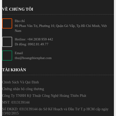
VỀ CHÚNG TÔI
Địa chỉ
96 Phan Văn Trị, Phường 10, Quận Gò Vấp, Tp.Hồ Chí Minh, Việt
Nam
Hotline: +84 2838 959 442
Di động: 0902.81.49.77
Email
thu@hoangthienphat.com
TÀI KHOẢN
Chính Sách Và Qui Định
Chứng nhận bộ công thương
Công Ty TNHH Kỹ Thuật Công Nghệ Hoàng Thiên Phát
MST: 0313139144
Số ĐKKD: 0313139144 do Sở Kế Hoạch và Đầu Tư T.p HCM cấp ngày
13/02/2015