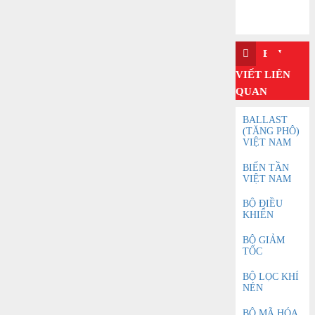
BÀI
VIẾT LIÊN
QUAN
BALLAST
(TĂNG PHÔ)
VIỆT NAM
BIẾN TẦN
VIỆT NAM
BỘ ĐIỀU
KHIỂN
BỘ GIẢM
TỐC
BỘ LỌC KHÍ
NÉN
BỘ MÃ HÓA