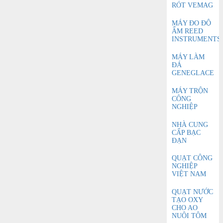
RÓT VEMAG
MÁY ĐO ĐỘ
ẨM REED
INSTRUMENTS
MÁY LÀM
ĐÁ
GENEGLACE
MÁY TRỘN
CÔNG
NGHIỆP
NHÀ CUNG
CẤP BẠC
ĐẠN
QUẠT CÔNG
NGHIỆP
VIỆT NAM
QUẠT NƯỚC
TẠO OXY
CHO AO
NUÔI TÔM