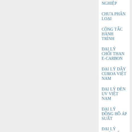
NGHIỆP
CHƯA PHÂN
LOẠI
CÔNG TẮC
HÀNH
TRÌNH
ĐẠI LÝ
CHỔI THAN
E-CARBON
ĐẠI LÝ DÂY
CUROA VIỆT
NAM
ĐẠI LÝ ĐÈN
UV VIỆT
NAM
ĐẠI LÝ
ĐỒNG HỒ ÁP
SUẤT
ĐẠI LÝ