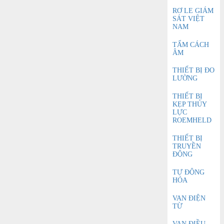
RƠ LE GIÁM
SÁT VIỆT
NAM
TẤM CÁCH
ÂM
THIẾT BỊ ĐO
LƯỜNG
THIẾT BỊ
KẸP THỦY
LỰC
ROEMHELD
THIẾT BỊ
TRUYỀN
ĐỘNG
TỰ ĐỘNG
HÓA
VAN ĐIỆN
TỪ
VAN ĐIỀU