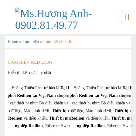
Home
»
Cảm biến
»
Cảm biến Red lion
CẢM BIẾN RED LION
Hiển thị kết quả duy nhất
Hoàng Thiên Phát tự hào là
Đại lý phân
Hoàng Thiên Phát tự hào là
Đại lý 
phối Redlion tại Việt Nam
chuyên cung cấp
phối Redlion tại Việt Nam
chuyên cu
các thiết bị như: Bộ điều khiển và thu thập
các thiết bị như: Bộ điều khiển và th
dữ liệu, Màn hình HMI,
Thiết bị cảm biến
dữ liệu, Màn hình HMI,
Thiết bị cả
Redlion
và điều khiển,
Thiết bị mạng công
Redlion
và điều khiển,
Thiết bị mạn
nghiệp Redlion
, Ethernet Switch….
nghiệp Redlion
, Ethernet Switc