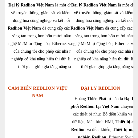
Đại lý Redlion Việt Nam
là một chuyên gia
Đại lý Redlion Việt Nam
là một chuy
về truyền thông, giám sát và kiểm soát tự
về truyền thông, giám sát và kiểm so
động hóa công nghiệp và kết nối mạng.
động hóa công nghiệp và kết nối m
Redlion Việt Nam
đã cung cấp các giải pháp
Redlion Việt Nam
đã cung cấp các gi
sáng tạo trong hơn bốn mươi năm. Công
sáng tạo trong hơn bốn mươi năm. 
nghệ M2M tự động hóa, Ethernet và di động
nghệ M2M tự động hóa, Ethernet và d
của chúng tôi cho phép các nhà máy xí
của chúng tôi cho phép các nhà má
nghiệp có khả năng hiện thị dữ liệu theo
nghiệp có khả năng hiện thị dữ liệu
thời gian giúp gia tăng năng suất.
thời gian giúp gia tăng năng suất
CẢM BIẾN REDLION VIỆT
ĐẠI LÝ REDLION
NAM
Hoàng Thiên Phát tự hào là
Đại lý 
phối Redlion tại Việt Nam
chuyên cu
các thiết bị như: Bộ điều khiển và th
dữ liệu, Màn hình HMI,
Thiết bị cả
Redlion
và điều khiển,
Thiết bị mạn
nghiệp Redlion
, Ethernet Switc