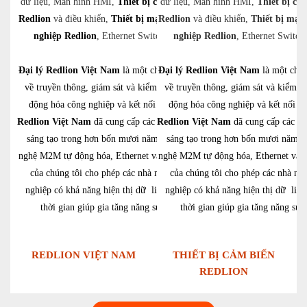
dữ liệu, Màn hình HMI,
Thiết bị cảm biến
dữ liệu, Màn hình HMI,
Thiết bị cả
Redlion
và điều khiển,
Thiết bị mạng công
Redlion
và điều khiển,
Thiết bị mạn
nghiệp Redlion
, Ethernet Switch….
nghiệp Redlion
, Ethernet Switc
Đại lý Redlion Việt Nam
là một chuyên gia
Đại lý Redlion Việt Nam
là một chuy
về truyền thông, giám sát và kiểm soát tự
về truyền thông, giám sát và kiểm so
động hóa công nghiệp và kết nối mạng.
động hóa công nghiệp và kết nối m
Redlion Việt Nam
đã cung cấp các giải pháp
Redlion Việt Nam
đã cung cấp các gi
sáng tạo trong hơn bốn mươi năm. Công
sáng tạo trong hơn bốn mươi năm. 
nghệ M2M tự động hóa, Ethernet và di động
nghệ M2M tự động hóa, Ethernet và d
của chúng tôi cho phép các nhà máy xí
của chúng tôi cho phép các nhà má
nghiệp có khả năng hiện thị dữ liệu theo
nghiệp có khả năng hiện thị dữ liệu
thời gian giúp gia tăng năng suất.
thời gian giúp gia tăng năng suất
REDLION VIỆT NAM
THIẾT BỊ CẢM BIẾN
REDLION