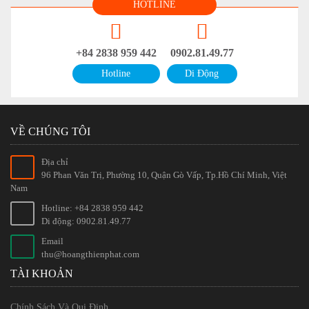
HOTLINE
+84 2838 959 442
0902.81.49.77
Hotline
Di Động
VỀ CHÚNG TÔI
Địa chỉ
96 Phan Văn Trị, Phường 10, Quận Gò Vấp, Tp.Hồ Chí Minh, Việt
Nam
Hotline: +84 2838 959 442
Di động: 0902.81.49.77
Email
thu@hoangthienphat.com
TÀI KHOẢN
Chính Sách Và Qui Định