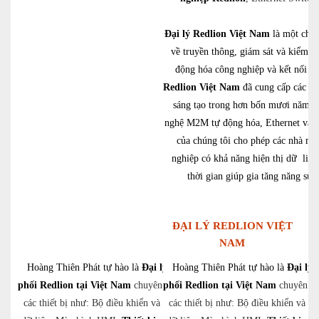
Đại lý Redlion Việt Nam
là một chuy
về truyền thông, giám sát và kiểm so
động hóa công nghiệp và kết nối m
Redlion Việt Nam
đã cung cấp các gi
sáng tạo trong hơn bốn mươi năm. 
nghệ M2M tự động hóa, Ethernet và d
của chúng tôi cho phép các nhà má
nghiệp có khả năng hiện thị dữ liệu
thời gian giúp gia tăng năng suất
ĐẠI LÝ REDLION VIỆT
NAM
Hoàng Thiên Phát tự hào là
Đại lý phân
Hoàng Thiên Phát tự hào là
Đại lý 
phối Redlion tại Việt Nam
chuyên cung cấp
phối Redlion tại Việt Nam
chuyên cu
các thiết bị như: Bộ điều khiển và thu thập
các thiết bị như: Bộ điều khiển và th