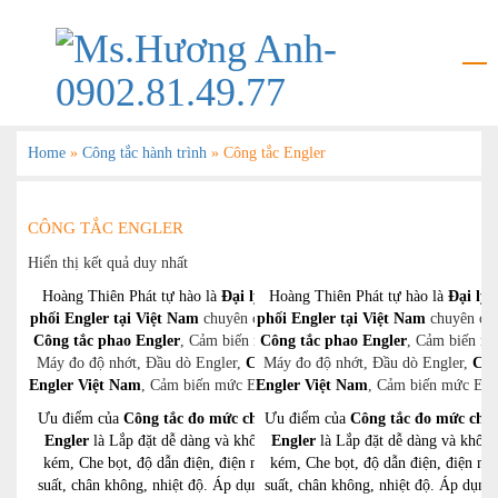
Home
»
Công tắc hành trình
»
Công tắc Engler
CÔNG TẮC ENGLER
Hiển thị kết quả duy nhất
Hoàng Thiên Phát tự hào là
Đại lý phân
Hoàng Thiên Phát tự hào là
Đại lý 
phối Engler tại Việt Nam
chuyên cung cấp:
phối Engler tại Việt Nam
chuyên cun
Công tắc phao Engler
, Cảm biến nhiệt độ,
Công tắc phao Engler
, Cảm biến nhi
Máy đo độ nhớt, Đầu dò Engler,
Công tắc
Máy đo độ nhớt, Đầu dò Engler,
Côn
Engler Việt Nam
, Cảm biến mức Engler,….
Engler Việt Nam
, Cảm biến mức Eng
Ưu điểm của
Công tắc đo mức chất lỏng
Ưu điểm của
Công tắc đo mức chất
Engler
là Lắp đặt dễ dàng và không tốn
Engler
là Lắp đặt dễ dàng và không
kém, Che bọt, độ dẫn điện, điện môi, áp
kém, Che bọt, độ dẫn điện, điện mô
suất, chân không, nhiệt độ. Áp dụng trong
suất, chân không, nhiệt độ. Áp dụng