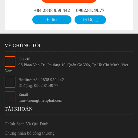
+84 2838 959 442
0902.81.49.77
Hotline
Di Động
VỀ CHÚNG TÔI
Địa chỉ
96 Phan Văn Trị, Phường 10, Quận Gò Vấp, Tp.Hồ Chí Minh, Việt
Nam
Hotline: +84 2838 959 442
Di động: 0902.81.49.77
Email
thu@hoangthienphat.com
TÀI KHOẢN
Chính Sách Và Qui Định
Chứng nhận bộ công thương