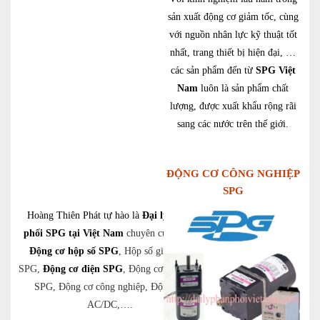
sản xuất động cơ giảm tốc, cùng
với nguồn nhân lực kỹ thuật tốt
nhất, trang thiết bị hiện đại, …
các sản phẩm đến từ
SPG Việt
Nam
luôn là sản phẩm chất
lượng, được xuất khẩu rộng rãi
sang các nước trên thế giới.
ĐỘNG CƠ CÔNG NGHIỆP
SPG
Hoàng Thiên Phát tự hào là
Đại lý phân
phối SPG tại Việt Nam
chuyên cung cấp:
Động cơ hộp số SPG
, Hộp số giảm tốc
SPG,
Động cơ điện SPG
, Động cơ giảm tốc
SPG, Động cơ công nghiệp, Động cơ
AC/DC,….