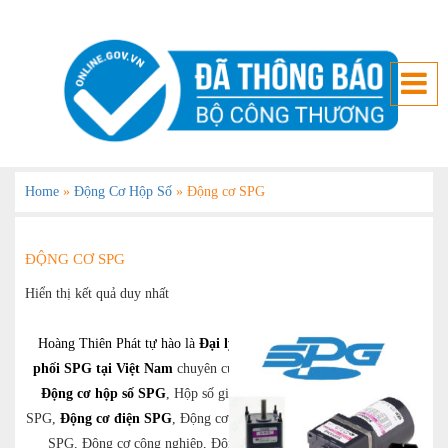
Home
»
Động Cơ Hộp Số
»
Động cơ SPG
ĐỘNG CƠ SPG
Hiển thị kết quả duy nhất
Hoàng Thiên Phát tự hào là
Đại lý phân
phối SPG tại Việt Nam
chuyên cung cấp:
Động cơ hộp số SPG
, Hộp số giảm tốc
SPG,
Động cơ điện SPG
, Động cơ giảm tốc
SPG, Động cơ công nghiệp, Động cơ