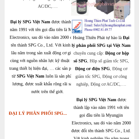
AC/DC,….
Đại lý SPG Việt Nam
được thành lập vào
năm 1991 với tên gọi đầu tiên là Myungjin
Electronics, sau đó vào năm 2000 được đổi
Hoàng Thiên Phát tự hào là
Đại
tên thành SPG Co., Ltd. Với kinh nghiệm
lý phân phối SPG tại Việt Nam
lâu năm trong sản xuất động cơ giảm tốc,
chuyên cung cấp:
Động cơ hộp
cùng với nguồn nhân lực kỹ thuật tốt nhất,
số SPG
, Hộp số giảm tốc SPG,
trang thiết bị hiện đại, … các sản phẩm đến
Động cơ điện SPG
, Động cơ
từ
SPG Việt Nam
luôn là sản phẩm chất
giảm tốc SPG, Động cơ công
lượng, được xuất khẩu rộng rãi sang các
nghiệp, Động cơ AC/DC,….
nước trên thế giới.
Đại lý SPG Việt Nam
được
thành lập vào năm 1991 với tên
ĐẠI LÝ PHÂN PHỐI SPG...
gọi đầu tiên là Myungjin
Electronics, sau đó vào năm 2000
được đổi tên thành SPG Co., Ltd.
Với kinh nghiệm lâu năm trong