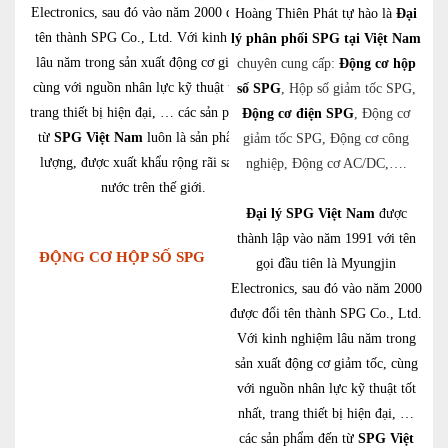
Electronics, sau đó vào năm 2000 được đổi
Hoàng Thiên Phát tự hào là
Đại
tên thành SPG Co., Ltd. Với kinh nghiệm
lý phân phối SPG tại Việt Nam
lâu năm trong sản xuất động cơ giảm tốc,
chuyên cung cấp:
Động cơ hộp
cùng với nguồn nhân lực kỹ thuật tốt nhất,
số SPG
, Hộp số giảm tốc SPG,
trang thiết bị hiện đại, … các sản phẩm đến
Động cơ điện SPG
, Động cơ
từ
SPG Việt Nam
luôn là sản phẩm chất
giảm tốc SPG, Động cơ công
lượng, được xuất khẩu rộng rãi sang các
nghiệp, Động cơ AC/DC,….
nước trên thế giới.
Đại lý SPG Việt Nam
được
thành lập vào năm 1991 với tên
ĐỘNG CƠ HỘP SỐ SPG
gọi đầu tiên là Myungjin
Electronics, sau đó vào năm 2000
được đổi tên thành SPG Co., Ltd.
Với kinh nghiệm lâu năm trong
sản xuất động cơ giảm tốc, cùng
với nguồn nhân lực kỹ thuật tốt
nhất, trang thiết bị hiện đại, …
các sản phẩm đến từ
SPG Việt