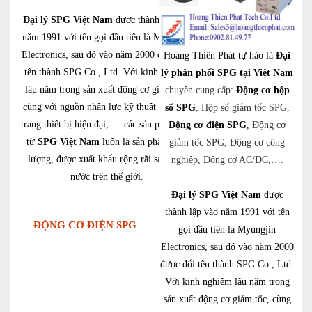
Đại lý SPG Việt Nam
được thành lập vào
năm 1991 với tên gọi đầu tiên là Myungjin
Electronics, sau đó vào năm 2000 được đổi
Hoàng Thiên Phát tự hào là
Đại
tên thành SPG Co., Ltd. Với kinh nghiệm
lý phân phối SPG tại Việt Nam
lâu năm trong sản xuất động cơ giảm tốc,
chuyên cung cấp:
Động cơ hộp
cùng với nguồn nhân lực kỹ thuật tốt nhất,
số SPG
, Hộp số giảm tốc SPG,
trang thiết bị hiện đại, … các sản phẩm đến
Động cơ điện SPG
, Động cơ
từ
SPG Việt Nam
luôn là sản phẩm chất
giảm tốc SPG, Động cơ công
lượng, được xuất khẩu rộng rãi sang các
nghiệp, Động cơ AC/DC,….
nước trên thế giới.
Đại lý SPG Việt Nam
được
thành lập vào năm 1991 với tên
ĐỘNG CƠ ĐIỆN SPG
gọi đầu tiên là Myungjin
Electronics, sau đó vào năm 2000
được đổi tên thành SPG Co., Ltd.
Với kinh nghiệm lâu năm trong
sản xuất động cơ giảm tốc, cùng