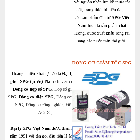
với nguồn nhân lực kỹ thuật tốt
nhất, trang thiết bị hiện đại, …
các sản phẩm đến từ
SPG Việt
Nam
luôn là sản phẩm chất
lượng, được xuất khẩu rộng rãi
sang các nước trên thế giới.
ĐỘNG CƠ GIẢM TỐC SPG
Hoàng Thiên Phát tự hào là
Đại lý phân
phối SPG tại Việt Nam
chuyên cung cấp:
Động cơ hộp số SPG
, Hộp số giảm tốc
SPG,
Động cơ điện SPG
, Động cơ giảm tốc
SPG, Động cơ công nghiệp, Động cơ
AC/DC,….
Đại lý SPG Việt Nam
được thành lập vào
năm 1991 với tên gọi đầu tiên là Myungjin