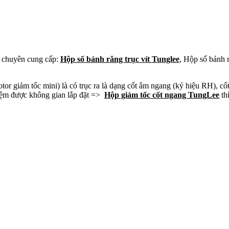
chuyên cung cấp:
Hộp số bánh răng trục vít Tunglee
, Hộp số bánh 
or giảm tốc mini) là có trục ra là dạng cốt âm ngang (ký hiệu RH), cố
 kiệm được không gian lắp đặt =>
Hộp giảm tốc cốt ngang TungLee
thí