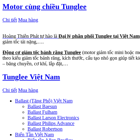
Motor cùng chiều Tunglee
Chi tiết
Mua hàng
Hoàng Thiên Phát tự hào là
Đại lý phân phối Tunglee tại Việt Nam
giảm tốc tải nặng,….
Động cơ giảm tốc bánh răng Tunglee
(motor giảm tốc mini hoặc mot
theo kiểu giảm tốc bánh răng, kích thước, cấu tạo nhỏ gọn giúp tiết
– băng chuyền, cơ khí, lắp đặt,…
Tunglee Việt Nam
Chi tiết
Mua hàng
Ballast (Tăng Phô) Việt Nam
Ballast Baesun
Ballast Fulham
Ballast Larson Electronics
Ballast Philips Advance
Ballast Robertson
Biến Tần Việt Nam