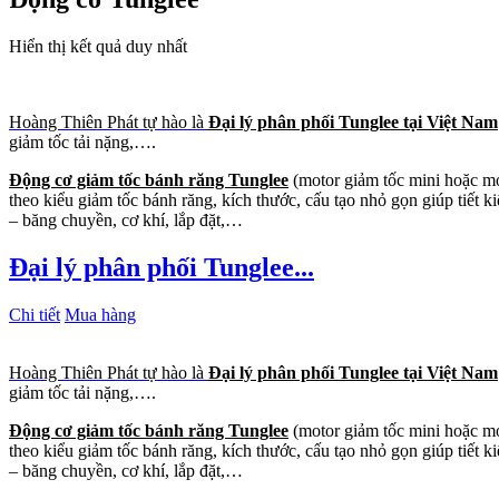
Hiển thị kết quả duy nhất
Hoàng Thiên Phát tự hào là
Đại lý phân phối Tunglee tại Việt Nam
giảm tốc tải nặng,….
Động cơ giảm tốc bánh răng Tunglee
(motor giảm tốc mini hoặc mot
theo kiểu giảm tốc bánh răng, kích thước, cấu tạo nhỏ gọn giúp tiết
– băng chuyền, cơ khí, lắp đặt,…
Đại lý phân phối Tunglee...
Chi tiết
Mua hàng
Hoàng Thiên Phát tự hào là
Đại lý phân phối Tunglee tại Việt Nam
giảm tốc tải nặng,….
Động cơ giảm tốc bánh răng Tunglee
(motor giảm tốc mini hoặc mot
theo kiểu giảm tốc bánh răng, kích thước, cấu tạo nhỏ gọn giúp tiết
– băng chuyền, cơ khí, lắp đặt,…