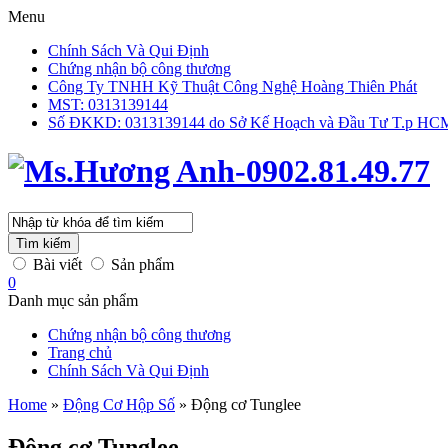
Menu
Chính Sách Và Qui Định
Chứng nhận bộ công thương
Công Ty TNHH Kỹ Thuật Công Nghệ Hoàng Thiên Phát
MST: 0313139144
Số ĐKKD: 0313139144 do Sở Kế Hoạch và Đầu Tư T.p HCM 
Tìm kiếm
Bài viết
Sản phẩm
0
Danh mục sản phẩm
Chứng nhận bộ công thương
Trang chủ
Chính Sách Và Qui Định
Home
»
Động Cơ Hộp Số
»
Động cơ Tunglee
Động cơ Tunglee