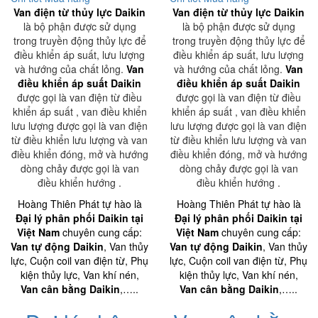
Van điện từ thủy lực Daikin
Van điện từ thủy lực Daikin
là bộ phận được sử dụng
là bộ phận được sử dụng
trong truyền động thủy lực để
trong truyền động thủy lực để
điều khiển áp suất, lưu lượng
điều khiển áp suất, lưu lượng
và hướng của chất lỏng.
Van
và hướng của chất lỏng.
Van
điều khiển áp suất Daikin
điều khiển áp suất Daikin
được gọi là van điện từ điều
được gọi là van điện từ điều
khiển áp suất , van điều khiển
khiển áp suất , van điều khiển
lưu lượng được gọi là van điện
lưu lượng được gọi là van điện
từ điều khiển lưu lượng và van
từ điều khiển lưu lượng và van
điều khiển đóng, mở và hướng
điều khiển đóng, mở và hướng
dòng chảy được gọi là van
dòng chảy được gọi là van
điều khiển hướng .
điều khiển hướng .
Hoàng Thiên Phát tự hào là
Hoàng Thiên Phát tự hào là
Đại lý phân phối Daikin tại
Đại lý phân phối Daikin tại
Việt Nam
chuyên cung cấp:
Việt Nam
chuyên cung cấp:
Van tự động Daikin
, Van thủy
Van tự động Daikin
, Van thủy
lực, Cuộn coil van điện từ, Phụ
lực, Cuộn coil van điện từ, Phụ
kiện thủy lực, Van khí nén,
kiện thủy lực, Van khí nén,
Van cân bằng Daikin
,…..
Van cân bằng Daikin
,…..