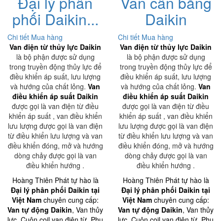
Đại lý phân
Van cân bằng
phối Daikin...
Daikin
Chi tiết
Mua hàng
Chi tiết
Mua hàng
Van điện từ thủy lực Daikin
Van điện từ thủy lực Daikin
là bộ phận được sử dụng
là bộ phận được sử dụng
trong truyền động thủy lực để
trong truyền động thủy lực để
điều khiển áp suất, lưu lượng
điều khiển áp suất, lưu lượng
và hướng của chất lỏng.
Van
và hướng của chất lỏng.
Van
điều khiển áp suất Daikin
điều khiển áp suất Daikin
được gọi là van điện từ điều
được gọi là van điện từ điều
khiển áp suất , van điều khiển
khiển áp suất , van điều khiển
lưu lượng được gọi là van điện
lưu lượng được gọi là van điện
từ điều khiển lưu lượng và van
từ điều khiển lưu lượng và van
điều khiển đóng, mở và hướng
điều khiển đóng, mở và hướng
dòng chảy được gọi là van
dòng chảy được gọi là van
điều khiển hướng .
điều khiển hướng .
Hoàng Thiên Phát tự hào là
Hoàng Thiên Phát tự hào là
Đại lý phân phối Daikin tại
Đại lý phân phối Daikin tại
Việt Nam
chuyên cung cấp:
Việt Nam
chuyên cung cấp:
Van tự động Daikin
, Van thủy
Van tự động Daikin
, Van thủy
lực, Cuộn coil van điện từ, Phụ
lực, Cuộn coil van điện từ, Phụ