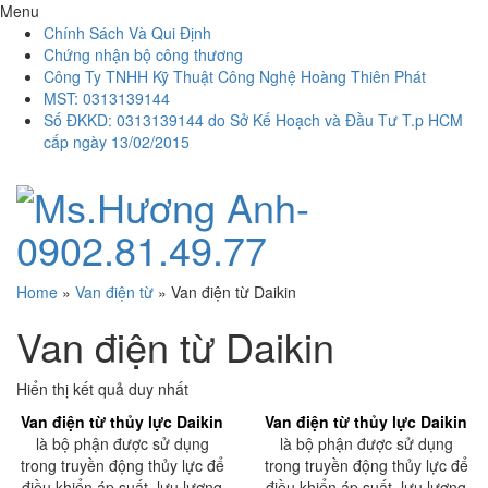
Menu
Chính Sách Và Qui Định
Chứng nhận bộ công thương
Công Ty TNHH Kỹ Thuật Công Nghệ Hoàng Thiên Phát
MST: 0313139144
Số ĐKKD: 0313139144 do Sở Kế Hoạch và Đầu Tư T.p HCM
cấp ngày 13/02/2015
Home
»
Van điện từ
»
Van điện từ Daikin
Van điện từ Daikin
Hiển thị kết quả duy nhất
Van điện từ thủy lực Daikin
Van điện từ thủy lực Daikin
là bộ phận được sử dụng
là bộ phận được sử dụng
trong truyền động thủy lực để
trong truyền động thủy lực để
điều khiển áp suất, lưu lượng
điều khiển áp suất, lưu lượng