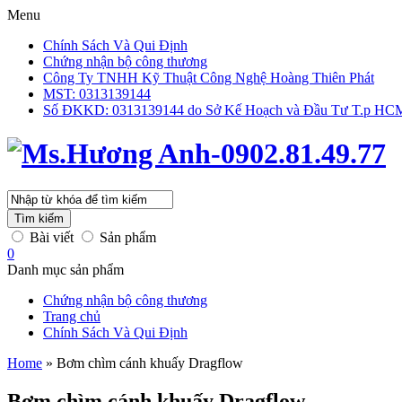
Menu
Chính Sách Và Qui Định
Chứng nhận bộ công thương
Công Ty TNHH Kỹ Thuật Công Nghệ Hoàng Thiên Phát
MST: 0313139144
Số ĐKKD: 0313139144 do Sở Kế Hoạch và Đầu Tư T.p HCM 
Tìm kiếm
Bài viết
Sản phẩm
0
Danh mục sản phẩm
Chứng nhận bộ công thương
Trang chủ
Chính Sách Và Qui Định
Home
»
Bơm chìm cánh khuấy Dragflow
Bơm chìm cánh khuấy Dragflow