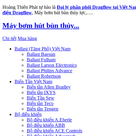
Hoàng Thiên Phát tự hào là
Đại lý phân phối Dragflow tại Việt N
điện Dragflow
, Máy bơm hút bùn thủy lực,….
Máy bơm hút bùn thủy...
Chi tiết
Mua hàng
Ballast (Tăng Phô) Việt Nam
Ballast Baesun
Ballast Fulham
Ballast Larson Electronics
Ballast Philips Advance
Ballast Robertson
Biến Tần Việt Nam
Biến tần Allen Bradley
Biến tần IXYS
Biến Tần Sew
Biến tần Teco
Biến tần Tengen
Bộ điều khiển
Bộ điều khiển A.Eberle
Bộ điều khiển ABB
Bộ điều khiển ACE Controls