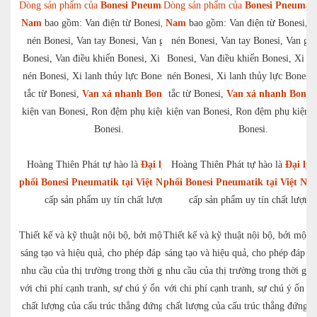
Dòng sản phẩm của
Bonesi Pneumatik Việt
Dòng sản phẩm của
Bonesi Pneumati
Nam
bao gồm: Van điện từ Bonesi, Van khí
Nam
bao gồm: Van điện từ Bonesi, V
nén Bonesi, Van tay Bonesi, Van giảm áp
nén Bonesi, Van tay Bonesi, Van gi
Bonesi, Van điều khiển Bonesi, Xi lanh khí
Bonesi, Van điều khiển Bonesi, Xi la
nén Bonesi, Xi lanh thủy lực Bonesi, Công
nén Bonesi, Xi lanh thủy lực Bonesi
tắc từ Bonesi,
Van xả nhanh Bonesi
tắc từ Bonesi,
, Phụ
Van xả nhanh Bonesi
kiện van Bonesi, Ron đệm phụ kiện xi lanh
kiện van Bonesi, Ron đệm phụ kiện x
Bonesi.
Bonesi.
Hoàng Thiên Phát tự hào là
Đại lý phân
Hoàng Thiên Phát tự hào là
Đại lý 
phối Bonesi Pneumatik tại Việt Nam
phối Bonesi Pneumatik tại Việt Na
cung
cấp sản phẩm uy tín chất lượng.
cấp sản phẩm uy tín chất lượng.
Thiết kế và kỹ thuật nội bộ, bởi một đội ngũ
Thiết kế và kỹ thuật nội bộ, bởi một 
sáng tạo và hiệu quả, cho phép đáp ứng mọi
sáng tạo và hiệu quả, cho phép đáp ứ
nhu cầu của thị trường trong thời gian ngắn
nhu cầu của thị trường trong thời gia
với chi phí cạnh tranh, sự chú ý ổn định đến
với chi phí cạnh tranh, sự chú ý ổn đ
chất lượng của cấu trúc thẳng đứng của các
chất lượng của cấu trúc thẳng đứng c