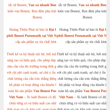
tắc từ Bonesi,
Van xả nhanh Bonesi
tắc từ Bonesi,
, Phụ
Van xả nhanh Bonesi
kiện van Bonesi, Ron đệm phụ kiện xi lanh
kiện van Bonesi, Ron đệm phụ kiện x
Bonesi.
Bonesi.
Hoàng Thiên Phát tự hào là
Đại lý phân
Hoàng Thiên Phát tự hào là
Đại lý 
phối Bonesi Pneumatik tại Việt Nam
phối Bonesi Pneumatik tại Việt Na
cung
cấp sản phẩm uy tín chất lượng.
cấp sản phẩm uy tín chất lượng.
Thiết kế và kỹ thuật nội bộ, bởi một đội ngũ
Thiết kế và kỹ thuật nội bộ, bởi một 
sáng tạo và hiệu quả, cho phép đáp ứng mọi
sáng tạo và hiệu quả, cho phép đáp ứ
nhu cầu của thị trường trong thời gian ngắn
nhu cầu của thị trường trong thời gia
với chi phí cạnh tranh, sự chú ý ổn định đến
với chi phí cạnh tranh, sự chú ý ổn đ
chất lượng của cấu trúc thẳng đứng của các
chất lượng của cấu trúc thẳng đứng c
bộ phận và hoạt động của khuôn làm cho
bộ phận và hoạt động của khuôn là
toàn bộ sản phẩm
Van Bonesi Pneumatik
toàn bộ sản phẩm
Van Bonesi Pneu
Việt Nam
– Xi lanh Bonesi có độ tin cậy
Việt Nam
– Xi lanh Bonesi có độ ti
chưa từng có và hiệu suất cao nhất, cả về
chưa từng có và hiệu suất cao nhất, 
thời gian và các khu vực quan trọng. Bonesi
thời gian và các khu vực quan trọng. 