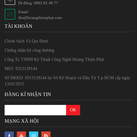
Di động: 0902.81.49.77
Email
thu@hoangthienphat.com
TÀI KHOẢN
Chính Sách Và Qui Định
Chứng nhận bộ công thương
Công Ty TNHH Kỹ Thuật Công Nghệ Hoàng Thiên Phát
MST: 0313139144
Số ĐKKD: 0313139144 do Sở Kế Hoạch và Đầu Tư T.p HCM cấp ngày
13/02/2015
ĐĂNG KÍ NHẬN TIN
MẠNG XÃ HỘI