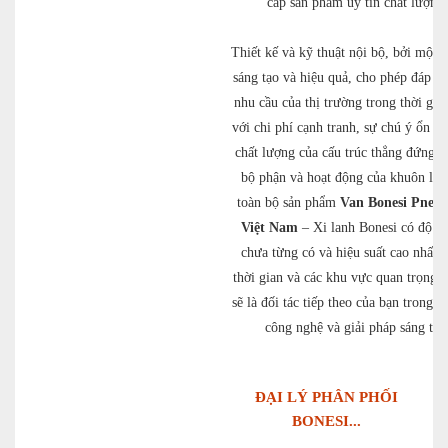
cấp sản phẩm uy tín chất lượng.
Thiết kế và kỹ thuật nội bộ, bởi một 
sáng tạo và hiệu quả, cho phép đáp ứ
nhu cầu của thị trường trong thời gia
với chi phí cạnh tranh, sự chú ý ổn đ
chất lượng của cấu trúc thẳng đứng c
bộ phận và hoạt động của khuôn là
toàn bộ sản phẩm
Van Bonesi Pneu
Việt Nam
– Xi lanh Bonesi có độ ti
chưa từng có và hiệu suất cao nhất, 
thời gian và các khu vực quan trọng. 
sẽ là đối tác tiếp theo của bạn trong l
công nghệ và giải pháp sáng tạo
ĐẠI LÝ PHÂN PHỐI
BONESI...