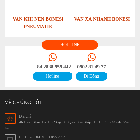
VAN KHÍ NÉN BONESI
VAN XẢ NHANH BONESI
PNEUMATIK
HOTLINE
+84 2838 959 442
0902.81.49.77
Hotline
Di Động
VỀ CHÚNG TÔI
Địa chỉ
96 Phan Văn Trị, Phường 10, Quận Gò Vấp, Tp.Hồ Chí Minh, Việt
Nam
Hotline: +84 2838 959 442