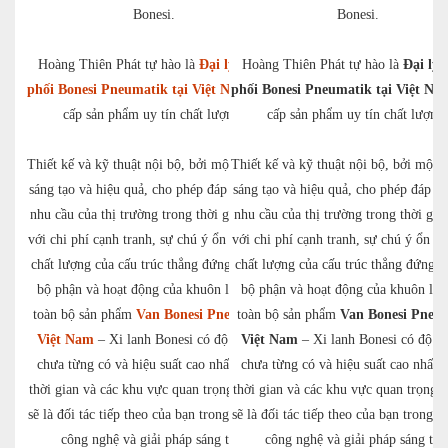
Bonesi.
Bonesi.
Hoàng Thiên Phát tự hào là
Đại lý phân
Hoàng Thiên Phát tự hào là
Đại lý 
phối Bonesi Pneumatik tại Việt Nam
phối Bonesi Pneumatik tại Việt Na
cung
cấp sản phẩm uy tín chất lượng.
cấp sản phẩm uy tín chất lượng.
Thiết kế và kỹ thuật nội bộ, bởi một đội ngũ
Thiết kế và kỹ thuật nội bộ, bởi một 
sáng tạo và hiệu quả, cho phép đáp ứng mọi
sáng tạo và hiệu quả, cho phép đáp ứ
nhu cầu của thị trường trong thời gian ngắn
nhu cầu của thị trường trong thời gia
với chi phí cạnh tranh, sự chú ý ổn định đến
với chi phí cạnh tranh, sự chú ý ổn đ
chất lượng của cấu trúc thẳng đứng của các
chất lượng của cấu trúc thẳng đứng c
bộ phận và hoạt động của khuôn làm cho
bộ phận và hoạt động của khuôn là
toàn bộ sản phẩm
Van Bonesi Pneumatik
toàn bộ sản phẩm
Van Bonesi Pneu
Việt Nam
– Xi lanh Bonesi có độ tin cậy
Việt Nam
– Xi lanh Bonesi có độ ti
chưa từng có và hiệu suất cao nhất, cả về
chưa từng có và hiệu suất cao nhất, 
thời gian và các khu vực quan trọng. Bonesi
thời gian và các khu vực quan trọng. 
sẽ là đối tác tiếp theo của bạn trong lĩnh vực
sẽ là đối tác tiếp theo của bạn trong l
công nghệ và giải pháp sáng tạo.
công nghệ và giải pháp sáng tạo