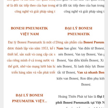
sẽ là đối tác tiếp theo của bạn trong lĩnh vực
sẽ là đối tác tiếp theo của bạn trong l
công nghệ và giải pháp sáng tạo.
công nghệ và giải pháp sáng tạo
BONESI PNEUMATIK
ĐẠI LÝ BONESI
VIỆT NAM
PNEUMATIK
Đại lý Bonesi Pneumatik là một công ty Ý
Dòng sản phẩm của
Bonesi Pneumati
được thành lập vào năm 1953, kể từ đó, họ
Nam
bao gồm: Van điện từ Bonesi, V
thiết kế, sản xuất và cung cấp các sản phẩm
nén Bonesi, Van tay Bonesi, Van gi
của riêng mình ở cả trong nước và trên toàn
Bonesi, Van điều khiển Bonesi, Xi la
thế giới, nhờ vào mạng lưới bán hàng phát
nén Bonesi, Xi lanh thủy lực Bonesi
triển hàng năm và vẫn phát triển […]
tắc từ Bonesi,
Van xả nhanh Bonesi
kiện van Bonesi, Ron đệm phụ kiện x
Bonesi.
ĐẠI LÝ BONESI
Hoàng Thiên Phát tự hào là
Đại lý 
PNEUMATIK VIỆT...
phối Bonesi Pneumatik tại Việt Na