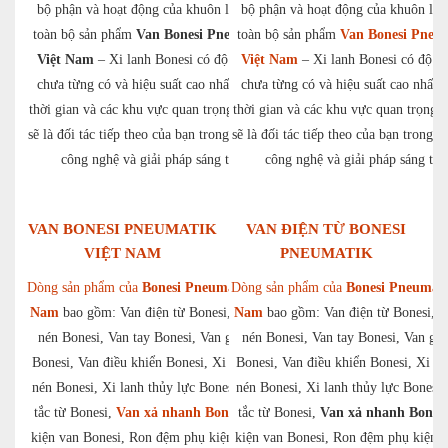
bộ phận và hoạt động của khuôn làm cho
bộ phận và hoạt động của khuôn là
toàn bộ sản phẩm
Van Bonesi Pneumatik
toàn bộ sản phẩm
Van Bonesi Pneu
Việt Nam
– Xi lanh Bonesi có độ tin cậy
Việt Nam
– Xi lanh Bonesi có độ ti
chưa từng có và hiệu suất cao nhất, cả về
chưa từng có và hiệu suất cao nhất, 
thời gian và các khu vực quan trọng. Bonesi
thời gian và các khu vực quan trọng. 
sẽ là đối tác tiếp theo của bạn trong lĩnh vực
sẽ là đối tác tiếp theo của bạn trong l
công nghệ và giải pháp sáng tạo.
công nghệ và giải pháp sáng tạo
VAN BONESI PNEUMATIK
VAN ĐIỆN TỪ BONESI
VIỆT NAM
PNEUMATIK
Dòng sản phẩm của
Bonesi Pneumatik Việt
Dòng sản phẩm của
Bonesi Pneumati
Nam
bao gồm: Van điện từ Bonesi, Van khí
Nam
bao gồm: Van điện từ Bonesi, V
nén Bonesi, Van tay Bonesi, Van giảm áp
nén Bonesi, Van tay Bonesi, Van gi
Bonesi, Van điều khiển Bonesi, Xi lanh khí
Bonesi, Van điều khiển Bonesi, Xi la
nén Bonesi, Xi lanh thủy lực Bonesi, Công
nén Bonesi, Xi lanh thủy lực Bonesi
tắc từ Bonesi,
Van xả nhanh Bonesi
tắc từ Bonesi,
, Phụ
Van xả nhanh Bonesi
kiện van Bonesi, Ron đệm phụ kiện xi lanh
kiện van Bonesi, Ron đệm phụ kiện x