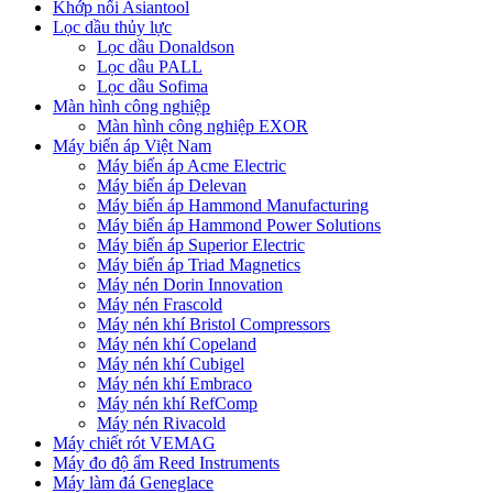
Khớp nối Asiantool
Lọc dầu thủy lực
Lọc dầu Donaldson
Lọc dầu PALL
Lọc dầu Sofima
Màn hình công nghiệp
Màn hình công nghiệp EXOR
Máy biến áp Việt Nam
Máy biến áp Acme Electric
Máy biến áp Delevan
Máy biến áp Hammond Manufacturing
Máy biến áp Hammond Power Solutions
Máy biến áp Superior Electric
Máy biến áp Triad Magnetics
Máy nén Dorin Innovation
Máy nén Frascold
Máy nén khí Bristol Compressors
Máy nén khí Copeland
Máy nén khí Cubigel
Máy nén khí Embraco
Máy nén khí RefComp
Máy nén Rivacold
Máy chiết rót VEMAG
Máy đo độ ẩm Reed Instruments
Máy làm đá Geneglace