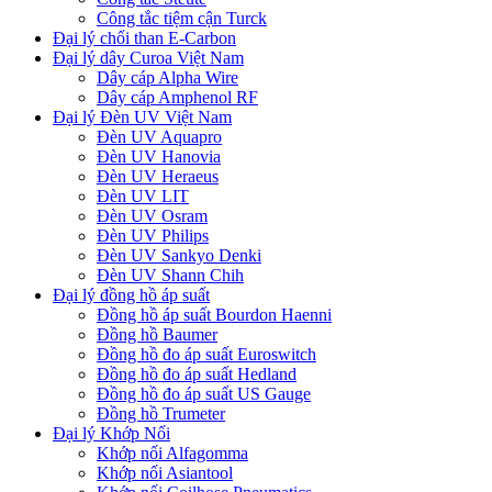
Công tắc tiệm cận Turck
Đại lý chổi than E-Carbon
Đại lý dây Curoa Việt Nam
Dây cáp Alpha Wire
Dây cáp Amphenol RF
Đại lý Đèn UV Việt Nam
Đèn UV Aquapro
Đèn UV Hanovia
Đèn UV Heraeus
Đèn UV LIT
Đèn UV Osram
Đèn UV Philips
Đèn UV Sankyo Denki
Đèn UV Shann Chih
Đại lý đồng hồ áp suất
Đồng hồ áp suất Bourdon Haenni
Đồng hồ Baumer
Đồng hồ đo áp suất Euroswitch
Đồng hồ đo áp suất Hedland
Đồng hồ đo áp suất US Gauge
Đồng hồ Trumeter
Đại lý Khớp Nối
Khớp nối Alfagomma
Khớp nối Asiantool