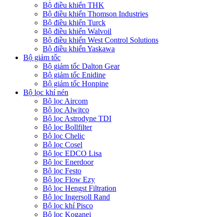
Bộ điều khiển THK
Bộ điều khiển Thomson Industries
Bộ điều khiển Turck
Bộ điều khiển Walvoil
Bộ điều khiển West Control Solutions
Bộ điều khiển Yaskawa
Bộ giảm tốc
Bộ giảm tốc Dalton Gear
Bộ giảm tốc Enidine
Bộ giảm tốc Honpine
Bộ lọc khí nén
Bộ lọc Aircom
Bộ lọc Alwitco
Bộ lọc Astrodyne TDI
Bộ lọc Bollfilter
Bộ lọc Chelic
Bộ lọc Cosel
Bộ lọc EDCO Lisa
Bộ lọc Enerdoor
Bộ lọc Festo
Bộ lọc Flow Ezy
Bộ lọc Hengst Filtration
Bộ lọc Ingersoll Rand
Bộ lọc khí Pisco
Bộ lọc Koganei