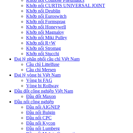
Khớp nối Coilhose Pneumatics
Khớp nối CURTIS UNIVERSAL JOINT
Khớp nối Deublin
Khớp nối Euroswitch
Khớp nối Formsprag
Khớp nối Honeywell
Khớp nối Magnaloy
Khớp nối Miki Pulley
Khớp nối R+W
Khớp nối Stromag
Khớp nối Stucchi
Đại lý phân phối cầu chì Việt Nam
Cầu chì Littelfuse
Cầu chì Mersen
Đại lý vòng bi Việt Nam
Vòng bi FAG
Vòng bi Rollway
Đầu đốt công nghiệp Việt Nam
Đầu đốt Maxon
Đầu nối công nghiệp
Đầu nối AIGNEP
Đầu nối Bulgin
Đầu nối CPC
Đầu nối Kycon
Đầu nối Lumberg