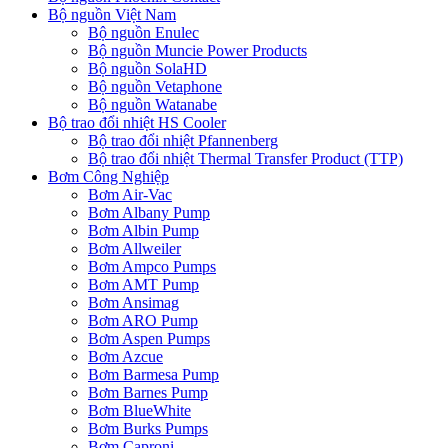
Bộ nguồn Việt Nam
Bộ nguồn Enulec
Bộ nguồn Muncie Power Products
Bộ nguồn SolaHD
Bộ nguồn Vetaphone
Bộ nguồn Watanabe
Bộ trao đổi nhiệt HS Cooler
Bộ trao đổi nhiệt Pfannenberg
Bộ trao đổi nhiệt Thermal Transfer Product (TTP)
Bơm Công Nghiệp
Bơm Air-Vac
Bơm Albany Pump
Bơm Albin Pump
Bơm Allweiler
Bơm Ampco Pumps
Bơm AMT Pump
Bơm Ansimag
Bơm ARO Pump
Bơm Aspen Pumps
Bơm Azcue
Bơm Barmesa Pump
Bơm Barnes Pump
Bơm BlueWhite
Bơm Burks Pumps
Bơm Caproni