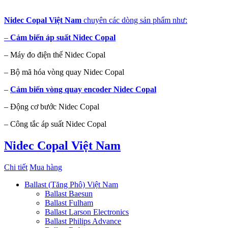
Nidec Copal Việt Nam
chuyên các dòng sản phẩm như:
–
Cảm biến áp suất Nidec Copal
– Máy đo điện thế Nidec Copal
– Bộ mã hóa vòng quay Nidec Copal
–
Cảm biến vòng quay encoder Nidec Copal
– Động cơ bước Nidec Copal
– Công tắc áp suất Nidec Copal
Nidec Copal Việt Nam
Chi tiết
Mua hàng
Ballast (Tăng Phô) Việt Nam
Ballast Baesun
Ballast Fulham
Ballast Larson Electronics
Ballast Philips Advance