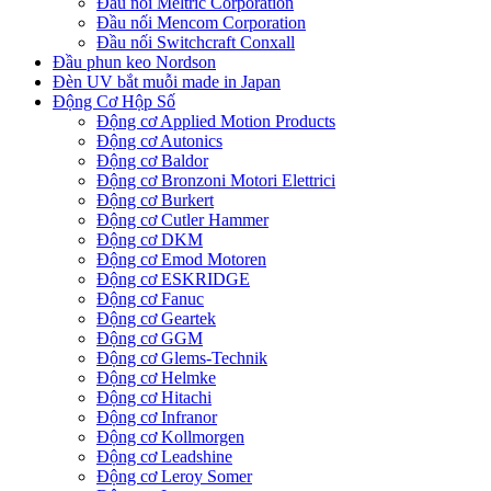
Đầu nối Meltric Corporation
Đầu nối Mencom Corporation
Đầu nối Switchcraft Conxall
Đầu phun keo Nordson
Đèn UV bắt muỗi made in Japan
Động Cơ Hộp Số
Động cơ Applied Motion Products
Động cơ Autonics
Động cơ Baldor
Động cơ Bronzoni Motori Elettrici
Động cơ Burkert
Động cơ Cutler Hammer
Động cơ DKM
Động cơ Emod Motoren
Động cơ ESKRIDGE
Động cơ Fanuc
Động cơ Geartek
Động cơ GGM
Động cơ Glems-Technik
Động cơ Helmke
Động cơ Hitachi
Động cơ Infranor
Động cơ Kollmorgen
Động cơ Leadshine
Động cơ Leroy Somer