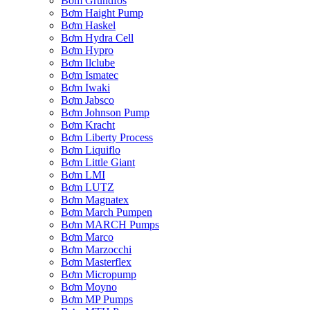
Bơm Grundfos
Bơm Haight Pump
Bơm Haskel
Bơm Hydra Cell
Bơm Hypro
Bơm Ilclube
Bơm Ismatec
Bơm Iwaki
Bơm Jabsco
Bơm Johnson Pump
Bơm Kracht
Bơm Liberty Process
Bơm Liquiflo
Bơm Little Giant
Bơm LMI
Bơm LUTZ
Bơm Magnatex
Bơm March Pumpen
Bơm MARCH Pumps
Bơm Marco
Bơm Marzocchi
Bơm Masterflex
Bơm Micropump
Bơm Moyno
Bơm MP Pumps