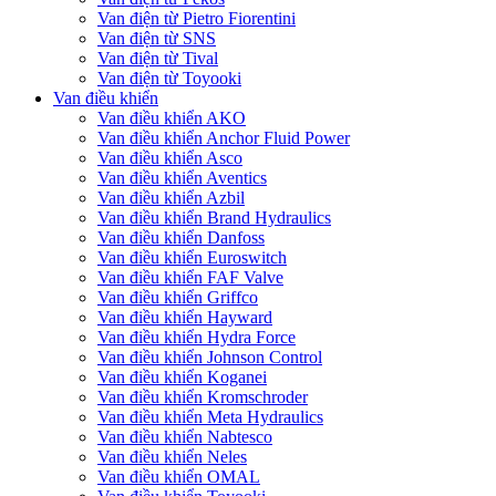
Van điện từ Pietro Fiorentini
Van điện từ SNS
Van điện từ Tival
Van điện từ Toyooki
Van điều khiển
Van điều khiển AKO
Van điều khiển Anchor Fluid Power
Van điều khiển Asco
Van điều khiển Aventics
Van điều khiển Azbil
Van điều khiển Brand Hydraulics
Van điều khiển Danfoss
Van điều khiển Euroswitch
Van điều khiển FAF Valve
Van điều khiển Griffco
Van điều khiển Hayward
Van điều khiển Hydra Force
Van điều khiển Johnson Control
Van điều khiển Koganei
Van điều khiển Kromschroder
Van điều khiển Meta Hydraulics
Van điều khiển Nabtesco
Van điều khiển Neles
Van điều khiển OMAL