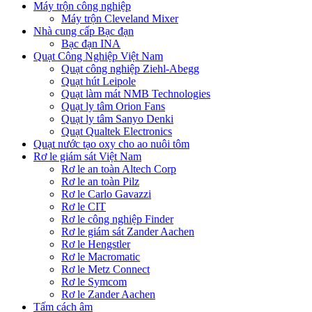
Máy trộn công nghiệp
Máy trộn Cleveland Mixer
Nhà cung cấp Bạc đạn
Bạc đạn INA
Quạt Công Nghiệp Việt Nam
Quạt công nghiệp Ziehl-Abegg
Quạt hút Leipole
Quạt làm mát NMB Technologies
Quạt ly tâm Orion Fans
Quạt ly tâm Sanyo Denki
Quạt Qualtek Electronics
Quạt nước tạo oxy cho ao nuôi tôm
Rơ le giám sát Việt Nam
Rơ le an toàn Altech Corp
Rơ le an toàn Pilz
Rơ le Carlo Gavazzi
Rơ le CIT
Rơ le công nghiệp Finder
Rơ le giám sát Zander Aachen
Rơ le Hengstler
Rơ le Macromatic
Rơ le Metz Connect
Rơ le Symcom
Rơ le Zander Aachen
Tấm cách âm