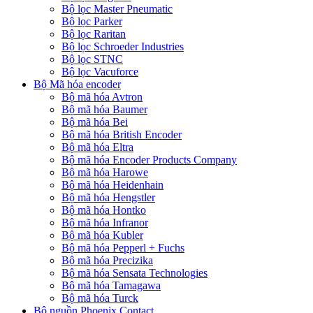
Bộ lọc Master Pneumatic
Bộ lọc Parker
Bộ lọc Raritan
Bộ lọc Schroeder Industries
Bộ lọc STNC
Bộ lọc Vacuforce
Bộ Mã hóa encoder
Bộ mã hóa Avtron
Bộ mã hóa Baumer
Bộ mã hóa Bei
Bộ mã hóa British Encoder
Bộ mã hóa Eltra
Bộ mã hóa Encoder Products Company
Bộ mã hóa Harowe
Bộ mã hóa Heidenhain
Bộ mã hóa Hengstler
Bộ mã hóa Hontko
Bộ mã hóa Infranor
Bộ mã hóa Kubler
Bộ mã hóa Pepperl + Fuchs
Bộ mã hóa Precizika
Bộ mã hóa Sensata Technologies
Bộ mã hóa Tamagawa
Bộ mã hóa Turck
Bộ nguồn Phoenix Contact