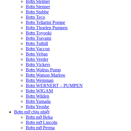
Bơm Steimel
Bơm Stenner
Bơm Stubbe
Bơm Teco
Bơm Tellarini Pompe
Bơm Thoelen Pumpen
Bơm Toyooki
Bơm Travaini
Bơm Tuthill
Bơm Vaccon
Bơm Veljan
Bơm Verder
Bơm Vickers
Bơm Walrus Pump
Bơm Watson Marlow
Bơm Weinman
Bơm WERNERT – PUMPEN
Bơm WIGAM
Bơm Wilden
Bơm Yamada
Bơm Yeoshe
Bơm mỡ chịu nhiệt
Bơm mỡ Beka
Bơm mỡ Lincoln
Bơm mỡ Perma