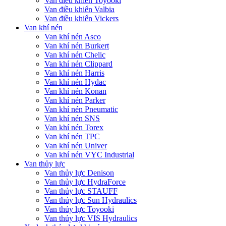
Van điều khiển Toyooki
Van điều khiển Valbia
Van điều khiển Vickers
Van khí nén
Van khí nén Asco
Van khí nén Burkert
Van khí nén Chelic
Van khí nén Clippard
Van khí nén Harris
Van khí nén Hydac
Van khí nén Konan
Van khí nén Parker
Van khí nén Pneumatic
Van khí nén SNS
Van khí nén Torex
Van khí nén TPC
Van khí nén Univer
Van khí nén VYC Industrial
Van thủy lực
Van thủy lực Denison
Van thủy lực HydraForce
Van thủy lực STAUFF
Van thủy lực Sun Hydraulics
Van thủy lực Toyooki
Van thủy lực VIS Hydraulics