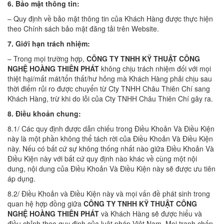
6. Bảo mật thông tin:
– Quy định về bảo mật thông tin của Khách Hàng được thực hiện
theo Chính sách bảo mật đăng tải trên Website.
7. Giới hạn trách nhiệm:
– Trong mọi trường hợp,
CÔNG TY TNHH KỸ THUẬT CÔNG
NGHỆ HOÀNG THIÊN PHÁT
không chịu trách nhiệm đối với mọi
thiệt hại/mất mát/tổn thất/hư hỏng mà Khách Hàng phải chịu sau
thời điểm rủi ro được chuyển từ Cty TNHH Châu Thiên Chí sang
Khách Hàng, trừ khi do lỗi của Cty TNHH Châu Thiên Chí gây ra.
8. Điều khoản chung:
8.1/ Các quy định được dẫn chiếu trong Điều Khoản Và Điều Kiện
này là một phần không thể tách rời của Điều Khoản Và Điều Kiện
này. Nếu có bất cứ sự không thống nhất nào giữa Điều Khoản Và
Điều Kiện này với bất cứ quy định nào khác về cùng một nội
dung, nội dung của Điều Khoản Và Điều Kiện này sẽ được ưu tiên
áp dụng.
8.2/ Điều Khoản và Điều Kiện này và mọi vấn đề phát sinh trong
quan hệ hợp đồng giữa
CÔNG TY TNHH KỸ THUẬT CÔNG
NGHỆ HOÀNG THIÊN PHÁT
và Khách Hàng sẽ được hiểu và
điều chỉnh theo quy định của luật pháp Việt Nam. Mọi tranh chấp,