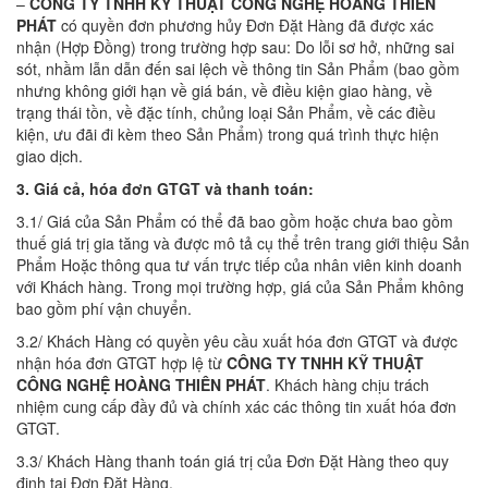
–
CÔNG TY TNHH KỸ THUẬT CÔNG NGHỆ HOÀNG THIÊN
PHÁT
có quyền đơn phương hủy Đơn Đặt Hàng đã được xác
nhận (Hợp Đồng) trong trường hợp sau: Do lỗi sơ hở, những sai
sót, nhầm lẫn dẫn đến sai lệch về thông tin Sản Phẩm (bao gồm
nhưng không giới hạn về giá bán, về điều kiện giao hàng, về
trạng thái tồn, về đặc tính, chủng loại Sản Phẩm, về các điều
kiện, ưu đãi đi kèm theo Sản Phẩm) trong quá trình thực hiện
giao dịch.
3. Giá cả, hóa đơn GTGT và thanh toán:
3.1/ Giá của Sản Phẩm có thể đã bao gồm hoặc chưa bao gồm
thuế giá trị gia tăng và được mô tả cụ thể trên trang giới thiệu Sản
Phẩm Hoặc thông qua tư vấn trực tiếp của nhân viên kinh doanh
với Khách hàng. Trong mọi trường hợp, giá của Sản Phẩm không
bao gồm phí vận chuyển.
3.2/ Khách Hàng có quyền yêu cầu xuất hóa đơn GTGT và được
nhận hóa đơn GTGT hợp lệ từ
CÔNG TY TNHH KỸ THUẬT
CÔNG NGHỆ HOÀNG THIÊN PHÁT
. Khách hàng chịu trách
nhiệm cung cấp đầy đủ và chính xác các thông tin xuất hóa đơn
GTGT.
3.3/ Khách Hàng thanh toán giá trị của Đơn Đặt Hàng theo quy
định tại Đơn Đặt Hàng.