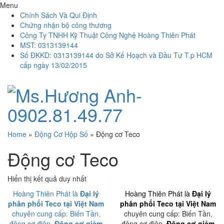
Menu
Chính Sách Và Qui Định
Chứng nhận bộ công thương
Công Ty TNHH Kỹ Thuật Công Nghệ Hoàng Thiên Phát
MST: 0313139144
Số ĐKKD: 0313139144 do Sở Kế Hoạch và Đầu Tư T.p HCM
cấp ngày 13/02/2015
Home
»
Động Cơ Hộp Số
»
Động cơ Teco
Động cơ Teco
Hiển thị kết quả duy nhất
Hoàng Thiên Phát là
Đại lý
Hoàng Thiên Phát là
Đại lý
phân phối Teco tại Việt Nam
phân phối Teco tại Việt Nam
chuyên cung cấp: Biến Tần,
chuyên cung cấp: Biến Tần,
động cơ điện,
Động cơ giảm
động cơ điện,
Động cơ giảm