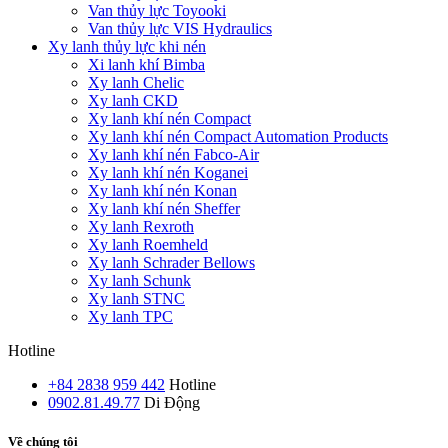
Van thủy lực Toyooki
Van thủy lực VIS Hydraulics
Xy lanh thủy lực khi nén
Xi lanh khí Bimba
Xy lanh Chelic
Xy lanh CKD
Xy lanh khí nén Compact
Xy lanh khí nén Compact Automation Products
Xy lanh khí nén Fabco-Air
Xy lanh khí nén Koganei
Xy lanh khí nén Konan
Xy lanh khí nén Sheffer
Xy lanh Rexroth
Xy lanh Roemheld
Xy lanh Schrader Bellows
Xy lanh Schunk
Xy lanh STNC
Xy lanh TPC
Hotline
+84 2838 959 442
Hotline
0902.81.49.77
Di Động
Về chúng tôi