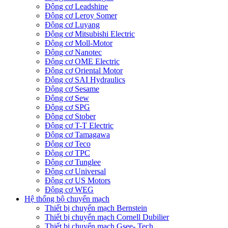
Động cơ Leadshine
Động cơ Leroy Somer
Động cơ Luyang
Động cơ Mitsubishi Electric
Động cơ Moll-Motor
Động cơ Nanotec
Động cơ OME Electric
Động cơ Oriental Motor
Động cơ SAI Hydraulics
Động cơ Sesame
Động cơ Sew
Động cơ SPG
Động cơ Stober
Động cơ T-T Electric
Động cơ Tamagawa
Động cơ Teco
Động cơ TPC
Động cơ Tunglee
Động cơ Universal
Động cơ US Motors
Động cơ WEG
Hệ thống bộ chuyển mạch
Thiết bị chuyển mạch Bernstein
Thiết bị chuyển mạch Cornell Dubilier
Thiết bị chuyển mạch Gsee- Tech