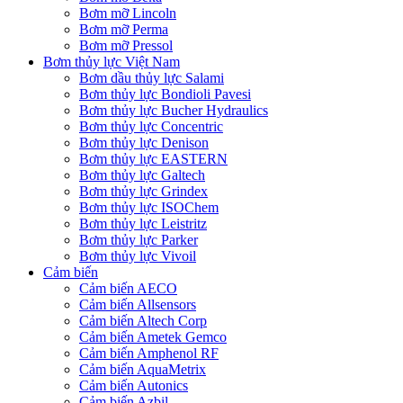
Bơm mỡ Lincoln
Bơm mỡ Perma
Bơm mỡ Pressol
Bơm thủy lực Việt Nam
Bơm dầu thủy lực Salami
Bơm thủy lực Bondioli Pavesi
Bơm thủy lực Bucher Hydraulics
Bơm thủy lực Concentric
Bơm thủy lực Denison
Bơm thủy lực EASTERN
Bơm thủy lực Galtech
Bơm thủy lực Grindex
Bơm thủy lực ISOChem
Bơm thủy lực Leistritz
Bơm thủy lực Parker
Bơm thủy lực Vivoil
Cảm biến
Cảm biến AECO
Cảm biến Allsensors
Cảm biến Altech Corp
Cảm biến Ametek Gemco
Cảm biến Amphenol RF
Cảm biến AquaMetrix
Cảm biến Autonics
Cảm biến Azbil