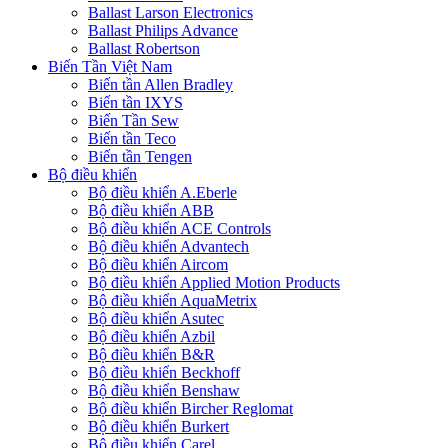
Ballast Larson Electronics
Ballast Philips Advance
Ballast Robertson
Biến Tần Việt Nam
Biến tần Allen Bradley
Biến tần IXYS
Biến Tần Sew
Biến tần Teco
Biến tần Tengen
Bộ điều khiển
Bộ điều khiển A.Eberle
Bộ điều khiển ABB
Bộ điều khiển ACE Controls
Bộ điều khiển Advantech
Bộ điều khiển Aircom
Bộ điều khiển Applied Motion Products
Bộ điều khiển AquaMetrix
Bộ điều khiển Asutec
Bộ điều khiển Azbil
Bộ điều khiển B&R
Bộ điều khiển Beckhoff
Bộ điều khiển Benshaw
Bộ điều khiển Bircher Reglomat
Bộ điều khiển Burkert
Bộ điều khiển Carel