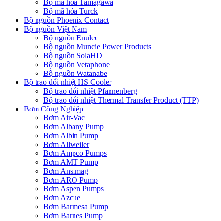
Bộ mã hóa Tamagawa
Bộ mã hóa Turck
Bộ nguồn Phoenix Contact
Bộ nguồn Việt Nam
Bộ nguồn Enulec
Bộ nguồn Muncie Power Products
Bộ nguồn SolaHD
Bộ nguồn Vetaphone
Bộ nguồn Watanabe
Bộ trao đổi nhiệt HS Cooler
Bộ trao đổi nhiệt Pfannenberg
Bộ trao đổi nhiệt Thermal Transfer Product (TTP)
Bơm Công Nghiệp
Bơm Air-Vac
Bơm Albany Pump
Bơm Albin Pump
Bơm Allweiler
Bơm Ampco Pumps
Bơm AMT Pump
Bơm Ansimag
Bơm ARO Pump
Bơm Aspen Pumps
Bơm Azcue
Bơm Barmesa Pump
Bơm Barnes Pump