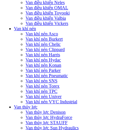
Van điều khiển Neles
Van điều khiển OMAL
Van điều khiển Toyooki
Van điều khiển Valbia
Van điều khiển Vickers
Van khí nén
Van khí nén Asco
Van khí nén Burkert
Van khí nén Chelic
Van khí nén Clippard
Van khí nén Harris
Van khí nén Hydac
Van khí nén Konan
Van khí nén Parker
Van khí nén Pneumatic
Van khí nén SNS
Van khí nén Torex
Van khí nén TPC
Van khí nén Univer
Van khí nén VYC Industrial
Van thủy lực
Van thủy lực Denison
Van thủy lực HydraForce
Van thủy lực STAUFF
Van thủy lực Sun Hydraulics