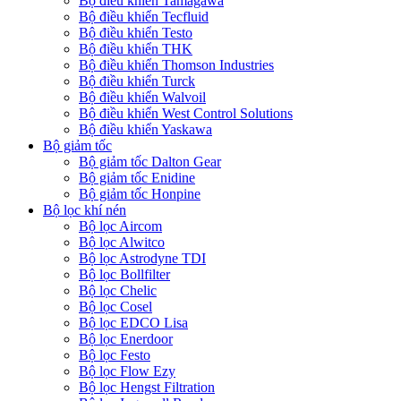
Bộ điều khiển Tamagawa
Bộ điều khiển Tecfluid
Bộ điều khiển Testo
Bộ điều khiển THK
Bộ điều khiển Thomson Industries
Bộ điều khiển Turck
Bộ điều khiển Walvoil
Bộ điều khiển West Control Solutions
Bộ điều khiển Yaskawa
Bộ giảm tốc
Bộ giảm tốc Dalton Gear
Bộ giảm tốc Enidine
Bộ giảm tốc Honpine
Bộ lọc khí nén
Bộ lọc Aircom
Bộ lọc Alwitco
Bộ lọc Astrodyne TDI
Bộ lọc Bollfilter
Bộ lọc Chelic
Bộ lọc Cosel
Bộ lọc EDCO Lisa
Bộ lọc Enerdoor
Bộ lọc Festo
Bộ lọc Flow Ezy
Bộ lọc Hengst Filtration