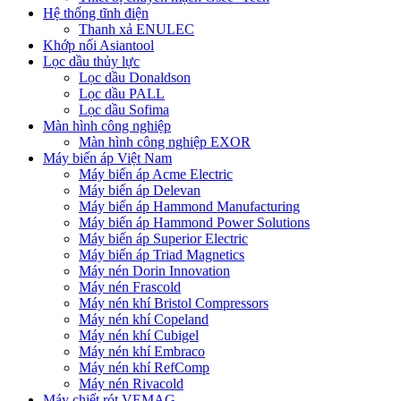
Hệ thống tĩnh điện
Thanh xả ENULEC
Khớp nối Asiantool
Lọc dầu thủy lực
Lọc dầu Donaldson
Lọc dầu PALL
Lọc dầu Sofima
Màn hình công nghiệp
Màn hình công nghiệp EXOR
Máy biến áp Việt Nam
Máy biến áp Acme Electric
Máy biến áp Delevan
Máy biến áp Hammond Manufacturing
Máy biến áp Hammond Power Solutions
Máy biến áp Superior Electric
Máy biến áp Triad Magnetics
Máy nén Dorin Innovation
Máy nén Frascold
Máy nén khí Bristol Compressors
Máy nén khí Copeland
Máy nén khí Cubigel
Máy nén khí Embraco
Máy nén khí RefComp
Máy nén Rivacold
Máy chiết rót VEMAG