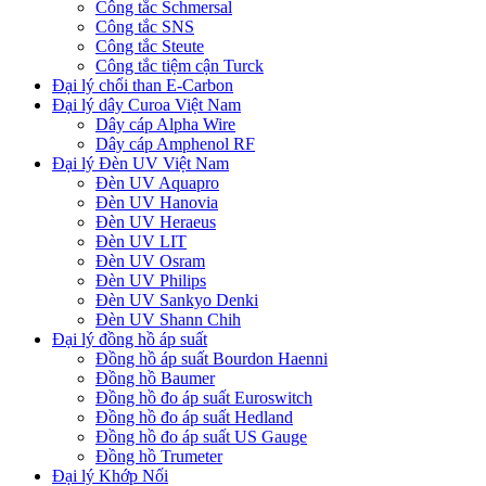
Công tắc Schmersal
Công tắc SNS
Công tắc Steute
Công tắc tiệm cận Turck
Đại lý chổi than E-Carbon
Đại lý dây Curoa Việt Nam
Dây cáp Alpha Wire
Dây cáp Amphenol RF
Đại lý Đèn UV Việt Nam
Đèn UV Aquapro
Đèn UV Hanovia
Đèn UV Heraeus
Đèn UV LIT
Đèn UV Osram
Đèn UV Philips
Đèn UV Sankyo Denki
Đèn UV Shann Chih
Đại lý đồng hồ áp suất
Đồng hồ áp suất Bourdon Haenni
Đồng hồ Baumer
Đồng hồ đo áp suất Euroswitch
Đồng hồ đo áp suất Hedland
Đồng hồ đo áp suất US Gauge
Đồng hồ Trumeter
Đại lý Khớp Nối