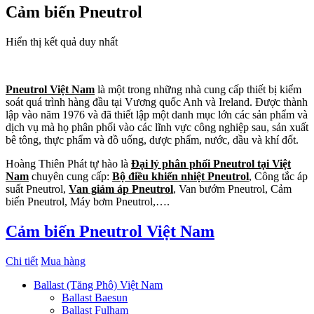
Cảm biến Pneutrol
Hiển thị kết quả duy nhất
Pneutrol Việt Nam
là một trong những nhà cung cấp thiết bị kiểm
soát quá trình hàng đầu tại Vương quốc Anh và Ireland. Được thành
lập vào năm 1976 và đã thiết lập một danh mục lớn các sản phẩm và
dịch vụ mà họ phân phối vào các lĩnh vực công nghiệp sau, sản xuất
bê tông, thực phẩm và đồ uống, dược phẩm, nước, dầu và khí đốt.
Hoàng Thiên Phát tự hào là
Đại lý phân phối Pneutrol tại Việt
Nam
chuyên cung cấp:
Bộ điều khiển nhiệt Pneutrol
, Công tắc áp
suất Pneutrol,
Van giảm áp Pneutrol
, Van bướm Pneutrol, Cảm
biến Pneutrol, Máy bơm Pneutrol,….
Cảm biến Pneutrol Việt Nam
Chi tiết
Mua hàng
Ballast (Tăng Phô) Việt Nam
Ballast Baesun
Ballast Fulham