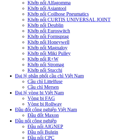
Khớp nối Alfagomma
Khớp nối Asiantool
Khớp nối Coilhose Pneumatics
Khớp nối CURTIS UNIVERSAL JOINT
Khớp nối Deublin
Khớp nối Euroswitch
Khớp nối Formsprag
Khớp nối Honeywell
Khớp nối Magnaloy
Khớp nối Miki Pulley
Khớp nối R+W
Khớp nối Stromag
Khớp nối Stucchi
Đại lý phân phối cầu chì Việt Nam
Cầu chì Littelfuse
Cầu chì Mersen
Đại lý vòng bi Việt Nam
Vòng bi FAG
Vòng bi Rollway
Đầu đốt công nghiệp Việt Nam
Đầu đốt Maxon
Đầu nối công nghiệp
Đầu nối AIGNEP
Đầu nối Bulgin
Đầu nối CPC