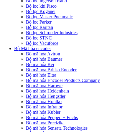
Bộ lọc Ingersoll Rand
Bộ lọc khí Pisco
Bộ lọc Koganei
Bộ lọc Master Pneumatic
Bộ lọc Parker
Bộ lọc Raritan
Bộ lọc Schroeder Industries
Bộ lọc STNC
Bộ lọc Vacuforce
Bộ Mã hóa encoder
Bộ mã hóa Avtron
Bộ mã hóa Baumer
Bộ mã hóa Bei
Bộ mã hóa British Encoder
Bộ mã hóa Eltra
Bộ mã hóa Encoder Products Company
Bộ mã hóa Harowe
Bộ mã hóa Heidenhain
Bộ mã hóa Hengstler
Bộ mã hóa Hontko
Bộ mã hóa Infranor
Bộ mã hóa Kubler
Bộ mã hóa Pepperl + Fuchs
Bộ mã hóa Precizika
Bộ mã hóa Sensata Technologies