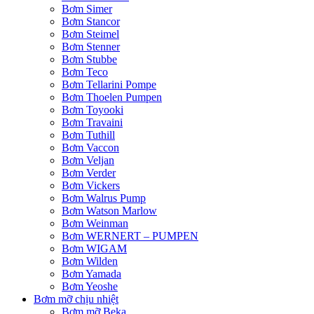
Bơm Simer
Bơm Stancor
Bơm Steimel
Bơm Stenner
Bơm Stubbe
Bơm Teco
Bơm Tellarini Pompe
Bơm Thoelen Pumpen
Bơm Toyooki
Bơm Travaini
Bơm Tuthill
Bơm Vaccon
Bơm Veljan
Bơm Verder
Bơm Vickers
Bơm Walrus Pump
Bơm Watson Marlow
Bơm Weinman
Bơm WERNERT – PUMPEN
Bơm WIGAM
Bơm Wilden
Bơm Yamada
Bơm Yeoshe
Bơm mỡ chịu nhiệt
Bơm mỡ Beka