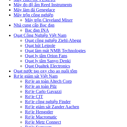
Máy đo độ ẩm Reed Instruments
Máy làm đá Geneglace
Máy trộn công nghiệp
Máy trộn Cleveland Mixer
Nhà cung cấp Bạc đạn
Bạc đạn INA
Quạt Công Nghiệp Việt Nam
Quạt công nghiệp Ziehl-Abegg
Quạt hút Leipole
Quạt làm mát NMB Technologies
Quạt ly tâm Orion Fans
Quạt ly tâm Sanyo Denki
Quạt Qualtek Electronics
Quạt nước tạo oxy cho ao nuôi tôm
Rơ le giám sát Việt Nam
Rơ le an toàn Altech Corp
Rơ le an toàn Pilz
Rơ le Carlo Gavazzi
Rơ le CIT
Rơ le công nghiệp Finder
Rơ le giám sát Zander Aachen
Rơ le Hengstler
Rơ le Macromatic
Rơ le Metz Connect