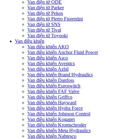
Van điện từ ODE
Van điện từ Parker
Van điện từ Pekos
Van điện từ Pietro Fiorentini
Van điện từ SNS
Van điện từ Tival
Van điện từ Toyooki
Van điều khiển
Van điều khiển AKO
Van điều khiển Anchor Fluid Power
Van điều khiển Asco
Van điều khiển Aventics
Van điều khiển Azbil
Van điều khiển Brand Hydraulics
Van điều khiển Danfoss
Van điều khiển Euroswitch
Van điều khiển FAF Valve
Van điều khiển Griffco
Van điều khiển Hayward
Van điều khiển Hydra Force
Van điều khiển Johnson Control
Van điều khiển Koganei
Van điều khiển Kromschroder
Van điều khiển Meta Hydraulics
Van điều khiển Nabtesco