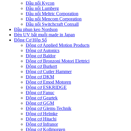
Đầu nối Kycon
Đầu nối Lumberg
Đầu nối Meltric Corporation
Đầu nối Mencom Corporation
Đầu nối Switchcraft Conxall
Đầu phun keo Nordson
Đèn UV bắt muỗi made in Japan
Động Cơ Hộp Số
Động cơ Applied Motion Products
Động cơ Autonics
Động cơ Baldor
Động cơ Bronzoni Motori Elettrici
Động cơ Burkert
Động cơ Cutler Hammer
Động cơ DKM
Động cơ Emod Motoren
Động cơ ESKRIDGE
Động cơ Fanuc
Động cơ Geartek
Động cơ GGM
Động cơ Glems-Technik
Động cơ Helmke
Động cơ Hitachi
Động cơ Infranor
Động cơ Kollmorgen